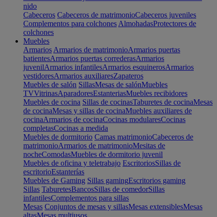
nido
Cabeceros
Cabeceros de matrimonio
Cabeceros juveniles
Complementos para colchones
Almohadas
Protectores de
colchones
Muebles
Armarios
Armarios de matrimonio
Armarios puertas
batientes
Armarios puertas correderas
Armarios
juvenil
Armarios infantiles
Armarios esquineros
Armarios
vestidores
Armarios auxiliares
Zapateros
Muebles de salón
Sillas
Mesas de salón
Muebles
TV
Vitrinas
Aparadores
Estanterias
Muebles recibidores
Muebles de cocina
Sillas de cocinas
Taburetes de cocina
Mesas
de cocina
Mesas y sillas de cocina
Muebles auxiliares de
cocina
Armarios de cocina
Cocinas modulares
Cocinas
completas
Cocinas a medida
Muebles de dormitorio
Camas matrimonio
Cabeceros de
matrimonio
Armarios de matrimonio
Mesitas de
noche
Comodas
Muebles de dormitorio juvenil
Muebles de oficina y teletrabajo
Escritorios
Sillas de
escritorio
Estanterías
Muebles de Gaming
Sillas gaming
Escritorios gaming
Sillas
Taburetes
Bancos
Sillas de comedor
Sillas
infantiles
Complementos para sillas
Mesas
Conjuntos de mesas y sillas
Mesas extensibles
Mesas
altas
Mesas multiusos