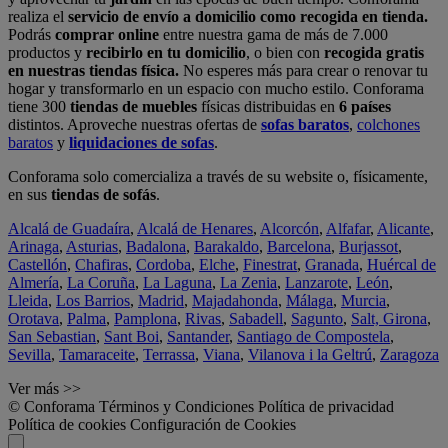
realiza el
servicio de envío a domicilio como recogida en tienda.
Podrás
comprar online
entre nuestra gama de más de 7.000
productos y
recibirlo en tu domicilio
, o bien con
recogida gratis
en nuestras tiendas física.
No esperes más para crear o renovar tu
hogar y transformarlo en un espacio con mucho estilo. Conforama
tiene 300
tiendas de muebles
físicas distribuidas en
6 países
distintos. Aproveche nuestras ofertas de
sofas baratos
,
colchones
baratos
y
liquidaciones de sofas
.
Conforama solo comercializa a través de su website o, físicamente,
en sus
tiendas de sofás
.
Alcalá de Guadaíra
,
Alcalá de Henares
,
Alcorcón
,
Alfafar
,
Alicante
,
Arinaga
,
Asturias
,
Badalona
,
Barakaldo
,
Barcelona
,
Burjassot
,
Castellón
,
Chafiras
,
Cordoba
,
Elche
,
Finestrat
,
Granada
,
Huércal de
Almería
,
La Coruña
,
La Laguna
,
La Zenia
,
Lanzarote
,
León
,
Lleida
,
Los Barrios
,
Madrid
,
Majadahonda
,
Málaga
,
Murcia
,
Orotava
,
Palma
,
Pamplona
,
Rivas
,
Sabadell
,
Sagunto
,
Salt, Girona
,
San Sebastian
,
Sant Boi
,
Santander
,
Santiago de Compostela
,
Sevilla
,
Tamaraceite
,
Terrassa
,
Viana
,
Vilanova i la Geltrú
,
Zaragoza
Ver más >>
© Conforama
Términos y Condiciones
Política de privacidad
Política de cookies
Configuración de Cookies