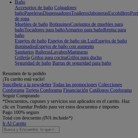
Baño
Accesorios de baño
Colgadores
baño
Papeleras
Dispensadores
Toalleros
Jaboneras
Escobillero
Port
de ropa
Muebles de baño
Botiquines
Conjuntos de muebles para
baño
Tocadores para baño
Armarios para baño
Repisa para
baño
Espejos de baño
Espejos de baño sin Luz
Espejos de baño
iluminados
Espejos de baño con aumento
Sanitarios
Bañeras
Lavabos
Mamparas
Grifería
Grifos para cocina
Grifos para ducha
Seguridad de baño
Barras de seguridad para baño
Resumen de tu pedido
¡Tu carrito está vacío!
Suscríbete a la newsletter
Todas las promociones
Colecciones
Conforama
Tarjeta Conforama
Financiación
Catálogos Conforama
Seguir Comprando
*Descuentos, cupones y servicios son aplicados en el carrito. Haz
clic en Tramitar Pedido para ver estos descuentos e importes
Pago 100% seguro
Total con descuento
(IVA incluido*)
Ir Al Carrito