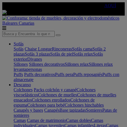
🔵Cambia tu electro con
-10% EXTRA
de descuento ☑️
AQUÍ
Baleares
Canarias
Sofás
Sofás
Chaise Longue
Rinconeras
Sofás cama
Sofás 2
plazas
Sofás 3 plazas
Sofás de piel
Sofás relax
Sofás
exterior
Divanes
Sillones
Sillones decorativos
Sillones relax
Sillones relax
levantapersonas
Puffs
Puffs decorativos
Puffs pera
Puffs reposapiés
Puffs con
almacenaje
Descanso
Colchones
Packs colchón y canapé
Colchones
viscoelásticos
Colchones de muelles
Colchones de muelles
ensacados
Colchones enrollados
Colchones de
espuma
Colchones para bebé
Colchones hinchables
Canapés y bases
Canapés
Base tapizadas
Somieres
Patas de
somieres
Camas
Camas de matrimonio
Camas dobles
Camas
individuales
Camas juveniles
Camas infantiles
Literas
Camas