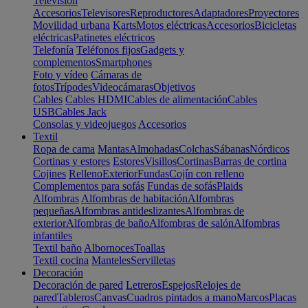
Televisión
Accesorios
Televisores
Reproductores
Adaptadores
Proyectores
Movilidad urbana
Karts
Motos eléctricas
Accesorios
Bicicletas
eléctricas
Patinetes eléctricos
Telefonía
Teléfonos fijos
Gadgets y
complementos
Smartphones
Foto y vídeo
Cámaras de
fotos
Trípodes
Videocámaras
Objetivos
Cables
Cables HDMI
Cables de alimentación
Cables
USB
Cables Jack
Consolas y videojuegos
Accesorios
Textil
Ropa de cama
Mantas
Almohadas
Colchas
Sábanas
Nórdicos
Cortinas y estores
Estores
Visillos
Cortinas
Barras de cortina
Cojines
Relleno
Exterior
Fundas
Cojín con relleno
Complementos para sofás
Fundas de sofás
Plaids
Alfombras
Alfombras de habitación
Alfombras
pequeñas
Alfombras antideslizantes
Alfombras de
exterior
Alfombras de baño
Alfombras de salón
Alfombras
infantiles
Textil baño
Albornoces
Toallas
Textil cocina
Manteles
Servilletas
Decoración
Decoración de pared
Letreros
Espejos
Relojes de
pared
Tableros
Canvas
Cuadros pintados a mano
Marcos
Placas