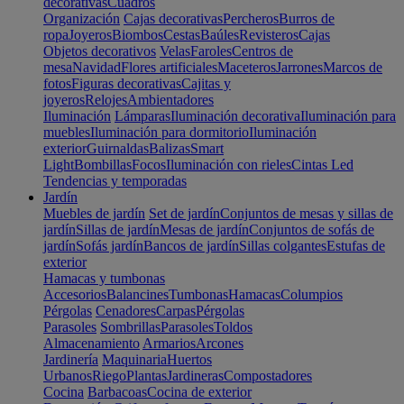
decorativas
Cuadros
Organización
Cajas decorativas
Percheros
Burros de
ropa
Joyeros
Biombos
Cestas
Baúles
Revisteros
Cajas
Objetos decorativos
Velas
Faroles
Centros de
mesa
Navidad
Flores artificiales
Maceteros
Jarrones
Marcos de
fotos
Figuras decorativas
Cajitas y
joyeros
Relojes
Ambientadores
Iluminación
Lámparas
Iluminación decorativa
Iluminación para
muebles
Iluminación para dormitorio
Iluminación
exterior
Guirnaldas
Balizas
Smart
Light
Bombillas
Focos
Iluminación con rieles
Cintas Led
Tendencias y temporadas
Jardín
Muebles de jardín
Set de jardín
Conjuntos de mesas y sillas de
jardín
Sillas de jardín
Mesas de jardín
Conjuntos de sofás de
jardín
Sofás jardín
Bancos de jardín
Sillas colgantes
Estufas de
exterior
Hamacas y tumbonas
Accesorios
Balancines
Tumbonas
Hamacas
Columpios
Pérgolas
Cenadores
Carpas
Pérgolas
Parasoles
Sombrillas
Parasoles
Toldos
Almacenamiento
Armarios
Arcones
Jardinería
Maquinaria
Huertos
Urbanos
Riego
Plantas
Jardineras
Compostadores
Cocina
Barbacoas
Cocina de exterior