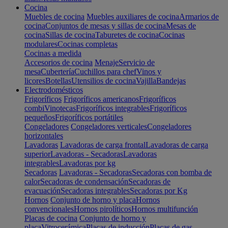
Cocina
Muebles de cocina
Muebles auxiliares de cocina
Armarios de
cocina
Conjuntos de mesas y sillas de cocina
Mesas de
cocina
Sillas de cocina
Taburetes de cocina
Cocinas
modulares
Cocinas completas
Cocinas a medida
Accesorios de cocina
Menaje
Servicio de
mesa
Cubertería
Cuchillos para chef
Vinos y
licores
Botellas
Utensilios de cocina
Vajilla
Bandejas
Electrodomésticos
Frigoríficos
Frigoríficos americanos
Frigoríficos
combi
Vinotecas
Frigoríficos integrables
Frigoríficos
pequeños
Frigoríficos portátiles
Congeladores
Congeladores verticales
Congeladores
horizontales
Lavadoras
Lavadoras de carga frontal
Lavadoras de carga
superior
Lavadoras - Secadoras
Lavadoras
integrables
Lavadoras por kg
Secadoras
Lavadoras - Secadoras
Secadoras con bomba de
calor
Secadoras de condensación
Secadoras de
evacuación
Secadoras integrables
Secadoras por Kg
Hornos
Conjunto de horno y placa
Hornos
convencionales
Hornos pirolíticos
Hornos multifunción
Placas de cocina
Conjunto de horno y
placa
Vitrocerámica
Placas de inducción
Placas de gas