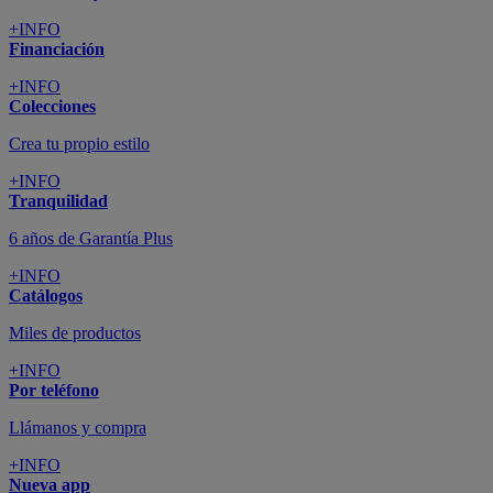
+INFO
Financiación
+INFO
Colecciones
Crea tu propio estilo
+INFO
Tranquilidad
6 años de Garantía Plus
+INFO
Catálogos
Miles de productos
+INFO
Por teléfono
Llámanos y compra
+INFO
Nueva app