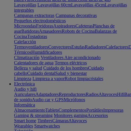
Lavavajillas
Lavavajillas 60cm
Lavavajillas 45cm
Lavavajillas
integrables
Campanas extractoras
Campanas decorativas
Pequeños electrodomésticos
Microondas
Freidoras
Aspiradores
Cafeteras
Planchas de
asar
Batidoras
Amasadores
Robots de Cocina
Balanzas de
Cocina
Tostadoras
Calefacción
Termoventiladores
Convectores
Estufas
Radiadores
Calefactores
D
Térmicos
Humidificadores
Climatización
Ventiladores
Aire acondicionado
Calentadores de agua
Termos eléctricos
Belleza y salud
Cuidado de los hombres
Cuidado
cabello
Cuidado dental
Salud y bienestar
Limpieza
Limpieza a vapor
Robot limpiacristales
Electrónica
Audio y hifi
Auriculares
Adaptadores
Reproductores
Radios
Altavoces
Hifi
Bar
de sonido
Audio car y GPS
Micrófonos
Informática
Almacenamiento
Tablets
Complementos
Portátiles
Impresoras
Gaming & streaming
Monitores gaming
Accesorios
Smart home
Timbres
Cámaras
Altavoces
Wearables
Smartwatches