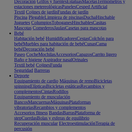
Decoración
Grifos y fuentes
Estatuas
Macetas
Termómetros y
estaciones metereológicas
Paneles
Cesped Artificial
Textil
Cojines de jardín
Fundas de jardín
Piscina
Plegable
Limpieza de piscinas
Ducha
Hinchable
Juguetes
Columpios
Toboganes
Hinchables
Casitas
Mascotas
Comederos
Jaulas
Casetas para mascotas
Bebé
Habitación bebé
Humidificadores
Cestas
Colchón para
bebé
Muebles para habitación de bebé
Cunas
Cama
bebé
Decoración bebé
Paseo
Coche
Mochilas
Accesorios
Capazos
Carrito ligero
Baño e higiene
Aspirador nasal
Orinales
Textil bebé
Cojines
Funda
Seguridad
Barreras
Deporte
Equipamiento de cardio
Máquinas de remo
Bicicletas
spinning
Elípticas
Bicicletas estáticas
Recambios y
complementos
Cintas
Rodillos
Equipamiento de musculación
Bancos
Mancuernas
Máquinas
Plataformas
vibratorias
Recambios y complementos
Accesorios fitness
Bandas
Barras
Plataforma de
step
Cuerdas
Bolas y esferas de equilibrio
Recuperación muscular
Electroestimulación
Terapia de
percusión