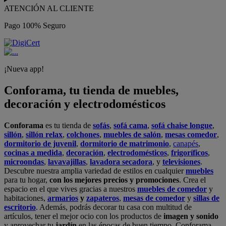
ATENCIÓN AL CLIENTE
Pago 100% Seguro
¡Nueva app!
Conforama, tu tienda de muebles,
decoración y electrodomésticos
Conforama
es tu tienda de
sofás
,
sofá cama
,
sofá chaise longue
,
sillón
,
sillón relax
,
colchones
,
muebles de salón
,
mesas comedor
,
dormitorio de juvenil
,
dormitorio de matrimonio
,
canapés
,
cocinas a medida
,
decoración
,
electrodomésticos
,
frigoríficos
,
microondas
,
lavavajillas
,
lavadora secadora
, y
televisiones
.
Descubre nuestra amplia variedad de estilos en cualquier
muebles
para tu hogar,
con los mejores precios y promociones
. Crea el
espacio en el que vives gracias a nuestros
muebles de comedor
y
habitaciones,
armarios
y
zapateros
,
mesas de comedor
y
sillas de
escritorio
. Además, podrás decorar tu casa con multitud de
artículos, tener el mejor ocio con los productos de
imagen y sonido
y aprovechar tu
jardín
en las épocas de buen tiempo. Conforama