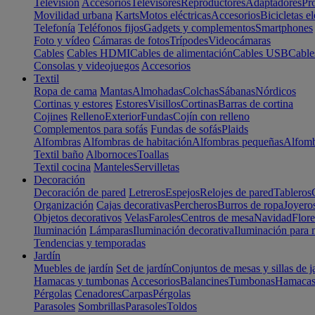
Televisión
Accesorios
Televisores
Reproductores
Adaptadores
Pr
Movilidad urbana
Karts
Motos eléctricas
Accesorios
Bicicletas el
Telefonía
Teléfonos fijos
Gadgets y complementos
Smartphones
Foto y vídeo
Cámaras de fotos
Trípodes
Videocámaras
Cables
Cables HDMI
Cables de alimentación
Cables USB
Cable
Consolas y videojuegos
Accesorios
Textil
Ropa de cama
Mantas
Almohadas
Colchas
Sábanas
Nórdicos
Cortinas y estores
Estores
Visillos
Cortinas
Barras de cortina
Cojines
Relleno
Exterior
Fundas
Cojín con relleno
Complementos para sofás
Fundas de sofás
Plaids
Alfombras
Alfombras de habitación
Alfombras pequeñas
Alfomb
Textil baño
Albornoces
Toallas
Textil cocina
Manteles
Servilletas
Decoración
Decoración de pared
Letreros
Espejos
Relojes de pared
Tableros
Organización
Cajas decorativas
Percheros
Burros de ropa
Joyero
Objetos decorativos
Velas
Faroles
Centros de mesa
Navidad
Flore
Iluminación
Lámparas
Iluminación decorativa
Iluminación para 
Tendencias y temporadas
Jardín
Muebles de jardín
Set de jardín
Conjuntos de mesas y sillas de j
Hamacas y tumbonas
Accesorios
Balancines
Tumbonas
Hamaca
Pérgolas
Cenadores
Carpas
Pérgolas
Parasoles
Sombrillas
Parasoles
Toldos