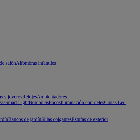
de salón
Alfombras infantiles
as y joyeros
Relojes
Ambientadores
zas
Smart Light
Bombillas
Focos
Iluminación con rieles
Cintas Led
ardín
Bancos de jardín
Sillas colgantes
Estufas de exterior