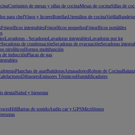
cina
Conjuntos de mesas y sillas de cocina
Mesas de cocina
Sillas de coc
los para chef
Vinos y licores
Botellas
Utensilios de cocina
Vajilla
Bandeja
s
Frigoríficos integrables
Frigoríficos pequeños
Frigoríficos portátiles
es
ior
Lavadoras - Secadoras
Lavadoras integrables
Lavadoras por kg
r
Secadoras de condensación
Secadoras de evacuación
Secadoras integra
s pirolíticos
Hornos multifunción
s de inducción
Placas de gas
ntegrables
afeteras
Planchas de asar
Batidoras
Amasadores
Robots de Cocina
Balanz
alefactores
Difusores
Emisores Térmicos
Humidificadores
o dental
Salud y bienestar
voces
Hifi
Barras de sonido
Audio car y GPS
Micrófonos
presoras