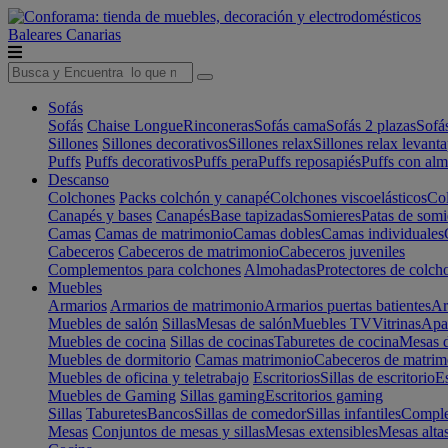
Baleares
Canarias
Sofás
Sofás
Chaise Longue
Rinconeras
Sofás cama
Sofás 2 plazas
Sofá
Sillones
Sillones decorativos
Sillones relax
Sillones relax levant
Puffs
Puffs decorativos
Puffs pera
Puffs reposapiés
Puffs con al
Descanso
Colchones
Packs colchón y canapé
Colchones viscoelásticos
Col
Canapés y bases
Canapés
Base tapizadas
Somieres
Patas de somi
Camas
Camas de matrimonio
Camas dobles
Camas individuales
Cabeceros
Cabeceros de matrimonio
Cabeceros juveniles
Complementos para colchones
Almohadas
Protectores de colch
Muebles
Armarios
Armarios de matrimonio
Armarios puertas batientes
Ar
Muebles de salón
Sillas
Mesas de salón
Muebles TV
Vitrinas
Apa
Muebles de cocina
Sillas de cocinas
Taburetes de cocina
Mesas d
Muebles de dormitorio
Camas matrimonio
Cabeceros de matrim
Muebles de oficina y teletrabajo
Escritorios
Sillas de escritorio
Es
Muebles de Gaming
Sillas gaming
Escritorios gaming
Sillas
Taburetes
Bancos
Sillas de comedor
Sillas infantiles
Complem
Mesas
Conjuntos de mesas y sillas
Mesas extensibles
Mesas alta