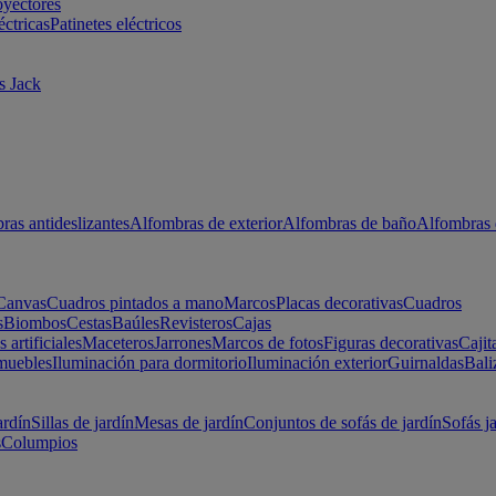
oyectores
éctricas
Patinetes eléctricos
s Jack
ras antideslizantes
Alfombras de exterior
Alfombras de baño
Alfombras 
Canvas
Cuadros pintados a mano
Marcos
Placas decorativas
Cuadros
s
Biombos
Cestas
Baúles
Revisteros
Cajas
s artificiales
Maceteros
Jarrones
Marcos de fotos
Figuras decorativas
Cajit
muebles
Iluminación para dormitorio
Iluminación exterior
Guirnaldas
Bali
ardín
Sillas de jardín
Mesas de jardín
Conjuntos de sofás de jardín
Sofás j
s
Columpios