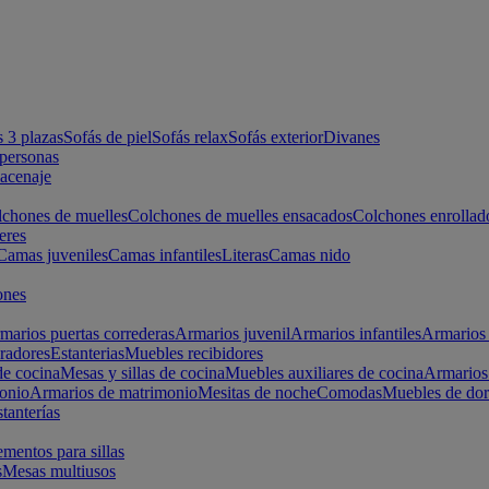
s 3 plazas
Sofás de piel
Sofás relax
Sofás exterior
Divanes
apersonas
macenaje
chones de muelles
Colchones de muelles ensacados
Colchones enrollad
eres
Camas juveniles
Camas infantiles
Literas
Camas nido
ones
marios puertas correderas
Armarios juvenil
Armarios infantiles
Armarios 
radores
Estanterias
Muebles recibidores
e cocina
Mesas y sillas de cocina
Muebles auxiliares de cocina
Armarios
onio
Armarios de matrimonio
Mesitas de noche
Comodas
Muebles de dor
tanterías
entos para sillas
s
Mesas multiusos