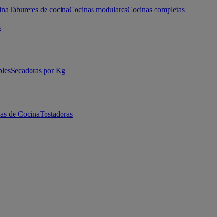
ina
Taburetes de cocina
Cocinas modulares
Cocinas completas
s
bles
Secadoras por Kg
as de Cocina
Tostadoras