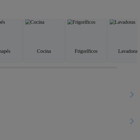
napés
Cocina
Frigoríficos
Lavadoras