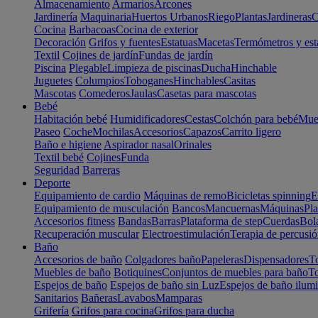
Almacenamiento
Armarios
Arcones
Jardinería
Maquinaria
Huertos Urbanos
Riego
Plantas
Jardineras
C
Cocina
Barbacoas
Cocina de exterior
Decoración
Grifos y fuentes
Estatuas
Macetas
Termómetros y est
Textil
Cojines de jardín
Fundas de jardín
Piscina
Plegable
Limpieza de piscinas
Ducha
Hinchable
Juguetes
Columpios
Toboganes
Hinchables
Casitas
Mascotas
Comederos
Jaulas
Casetas para mascotas
Bebé
Habitación bebé
Humidificadores
Cestas
Colchón para bebé
Mueb
Paseo
Coche
Mochilas
Accesorios
Capazos
Carrito ligero
Baño e higiene
Aspirador nasal
Orinales
Textil bebé
Cojines
Funda
Seguridad
Barreras
Deporte
Equipamiento de cardio
Máquinas de remo
Bicicletas spinning
E
Equipamiento de musculación
Bancos
Mancuernas
Máquinas
Pla
Accesorios fitness
Bandas
Barras
Plataforma de step
Cuerdas
Bola
Recuperación muscular
Electroestimulación
Terapia de percusi
Baño
Accesorios de baño
Colgadores baño
Papeleras
Dispensadores
To
Muebles de baño
Botiquines
Conjuntos de muebles para baño
To
Espejos de baño
Espejos de baño sin Luz
Espejos de baño ilum
Sanitarios
Bañeras
Lavabos
Mamparas
Grifería
Grifos para cocina
Grifos para ducha