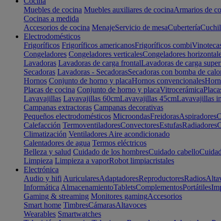
Cocina
Muebles de cocina
Muebles auxiliares de cocina
Armarios de co
Cocinas a medida
Accesorios de cocina
Menaje
Servicio de mesa
Cubertería
Cuchil
Electrodomésticos
Frigoríficos
Frigoríficos americanos
Frigoríficos combi
Vinoteca
Congeladores
Congeladores verticales
Congeladores horizontal
Lavadoras
Lavadoras de carga frontal
Lavadoras de carga super
Secadoras
Lavadoras - Secadoras
Secadoras con bomba de calo
Hornos
Conjunto de horno y placa
Hornos convencionales
Horno
Placas de cocina
Conjunto de horno y placa
Vitrocerámica
Placa
Lavavajillas
Lavavajillas 60cm
Lavavajillas 45cm
Lavavajillas i
Campanas extractoras
Campanas decorativas
Pequeños electrodomésticos
Microondas
Freidoras
Aspiradores
C
Calefacción
Termoventiladores
Convectores
Estufas
Radiadores
C
Climatización
Ventiladores
Aire acondicionado
Calentadores de agua
Termos eléctricos
Belleza y salud
Cuidado de los hombres
Cuidado cabello
Cuidad
Limpieza
Limpieza a vapor
Robot limpiacristales
Electrónica
Audio y hifi
Auriculares
Adaptadores
Reproductores
Radios
Alta
Informática
Almacenamiento
Tablets
Complementos
Portátiles
Im
Gaming & streaming
Monitores gaming
Accesorios
Smart home
Timbres
Cámaras
Altavoces
Wearables
Smartwatches