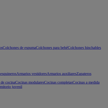
os
Colchones de espuma
Colchones para bebé
Colchones hinchables
esquineros
Armarios vestidores
Armarios auxiliares
Zapateros
 de cocina
Cocinas modulares
Cocinas completas
Cocinas a medida
mitorio juvenil