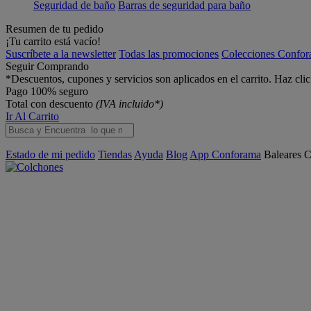
Seguridad de baño
Barras de seguridad para baño
Resumen de tu pedido
¡Tu carrito está vacío!
Suscríbete a la newsletter
Todas las promociones
Colecciones Confo
Seguir Comprando
*Descuentos, cupones y servicios son aplicados en el carrito. Haz cli
Pago 100% seguro
Total con descuento
(IVA incluido*)
Ir Al Carrito
Estado de mi pedido
Tiendas
Ayuda
Blog
App Conforama
Baleares
C