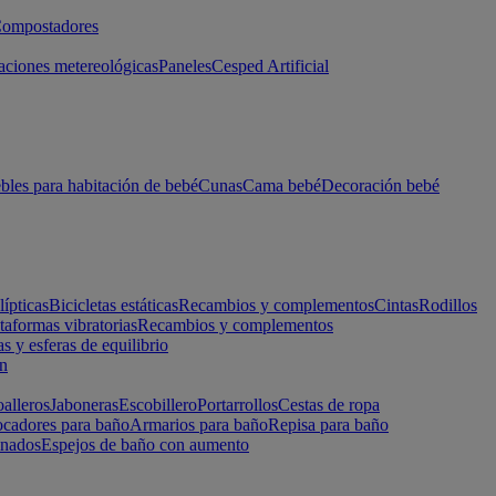
ompostadores
aciones metereológicas
Paneles
Cesped Artificial
les para habitación de bebé
Cunas
Cama bebé
Decoración bebé
lípticas
Bicicletas estáticas
Recambios y complementos
Cintas
Rodillos
taformas vibratorias
Recambios y complementos
s y esferas de equilibrio
ón
alleros
Jaboneras
Escobillero
Portarrollos
Cestas de ropa
cadores para baño
Armarios para baño
Repisa para baño
inados
Espejos de baño con aumento