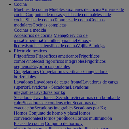
Cocina
Muebles de cocina
Muebles auxiliares de cocina
Armarios de
cocina
Conjuntos de mesas y sillas de cocina
Mesas de
cocina
Sillas de cocina
Taburetes de cocina
Cocinas
modulares
Cocinas completas
Cocinas a medida
Accesorios de cocina
Menaje
Servicio de
mesa
Cubertería
Cuchillos para chef
Vinos y
licores
Botellas
Utensilios de cocina
Vajilla
Bandejas
Electrodomésticos
Frigoríficos
Frigoríficos americanos
Frigoríficos
combi
Vinotecas
Frigoríficos integrables
Frigoríficos
pequeños
Frigoríficos portátiles
Congeladores
Congeladores verticales
Congeladores
horizontales
Lavadoras
Lavadoras de carga frontal
Lavadoras de carga
superior
Lavadoras - Secadoras
Lavadoras
integrables
Lavadoras por kg
Secadoras
Lavadoras - Secadoras
Secadoras con bomba de
calor
Secadoras de condensación
Secadoras de
evacuación
Secadoras integrables
Secadoras por Kg
Hornos
Conjunto de horno y placa
Hornos
convencionales
Hornos pirolíticos
Hornos multifunción
Placas de cocina
Conjunto de horno y
placa
Vitrocerámica
Placas de inducción
Placas de gas