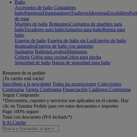
Baño
Accesorios de baño
Colgadores
baño
Papeleras
Dispensadores
Toalleros
Jaboneras
Escobillero
Port
de ropa
Muebles de baño
Botiquines
Conjuntos de muebles para
baño
Tocadores para baño
Armarios para baño
Repisa para
baño
Espejos de baño
Espejos de baño sin Luz
Espejos de baño
iluminados
Espejos de baño con aumento
Sanitarios
Bañeras
Lavabos
Mamparas
Grifería
Grifos para cocina
Grifos para ducha
Seguridad de baño
Barras de seguridad para baño
Resumen de tu pedido
¡Tu carrito está vacío!
Suscríbete a la newsletter
Todas las promociones
Colecciones
Conforama
Tarjeta Conforama
Financiación
Catálogos Conforama
Seguir Comprando
*Descuentos, cupones y servicios son aplicados en el carrito. Haz
clic en Tramitar Pedido para ver estos descuentos e importes
Pago 100% seguro
Total con descuento
(IVA incluido*)
Ir Al Carrito