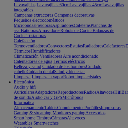
Lavavajillas
Lavavajillas 60cm
Lavavajillas 45cm
Lavavajillas
integrables
Campanas extractoras
Campanas decorativas
Pequeños electrodomésticos
Microondas
Freidoras
Aspiradores
Cafeteras
Planchas de
asar
Batidoras
Amasadores
Robots de Cocina
Balanzas de
Cocina
Tostadoras
Calefacción
Termoventiladores
Convectores
Estufas
Radiadores
Calefactores
D
Térmicos
Humidificadores
Climatización
Ventiladores
Aire acondicionado
Calentadores de agua
Termos eléctricos
Belleza y salud
Cuidado de los hombres
Cuidado
cabello
Cuidado dental
Salud y bienestar
Limpieza
Limpieza a vapor
Robot limpiacristales
Electrónica
Audio y hifi
Auriculares
Adaptadores
Reproductores
Radios
Altavoces
Hifi
Bar
de sonido
Audio car y GPS
Micrófonos
Informática
Almacenamiento
Tablets
Complementos
Portátiles
Impresoras
Gaming & streaming
Monitores gaming
Accesorios
Smart home
Timbres
Cámaras
Altavoces
Wearables
Smartwatches