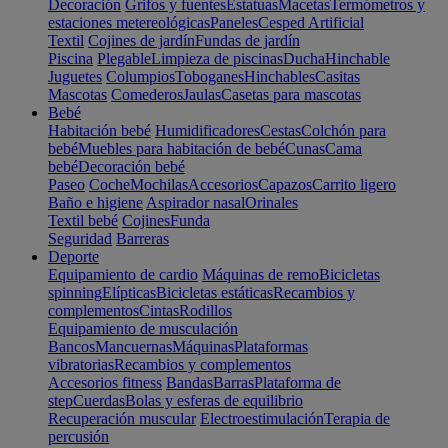
Decoración
Grifos y fuentes
Estatuas
Macetas
Termómetros y
estaciones metereológicas
Paneles
Cesped Artificial
Textil
Cojines de jardín
Fundas de jardín
Piscina
Plegable
Limpieza de piscinas
Ducha
Hinchable
Juguetes
Columpios
Toboganes
Hinchables
Casitas
Mascotas
Comederos
Jaulas
Casetas para mascotas
Bebé
Habitación bebé
Humidificadores
Cestas
Colchón para
bebé
Muebles para habitación de bebé
Cunas
Cama
bebé
Decoración bebé
Paseo
Coche
Mochilas
Accesorios
Capazos
Carrito ligero
Baño e higiene
Aspirador nasal
Orinales
Textil bebé
Cojines
Funda
Seguridad
Barreras
Deporte
Equipamiento de cardio
Máquinas de remo
Bicicletas
spinning
Elípticas
Bicicletas estáticas
Recambios y
complementos
Cintas
Rodillos
Equipamiento de musculación
Bancos
Mancuernas
Máquinas
Plataformas
vibratorias
Recambios y complementos
Accesorios fitness
Bandas
Barras
Plataforma de
step
Cuerdas
Bolas y esferas de equilibrio
Recuperación muscular
Electroestimulación
Terapia de
percusión