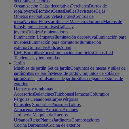
decorativas
Cuadros
Organización
Cajas decorativas
Percheros
Burros de
ropa
Joyeros
Biombos
Cestas
Baúles
Revisteros
Cajas
Objetos decorativos
Velas
Faroles
Centros de
mesa
Navidad
Flores artificiales
Maceteros
Jarrones
Marcos de
fotos
Figuras decorativas
Cajitas y
joyeros
Relojes
Ambientadores
Iluminación
Lámparas
Iluminación decorativa
Iluminación para
muebles
Iluminación para dormitorio
Iluminación
exterior
Guirnaldas
Balizas
Smart
Light
Bombillas
Focos
Iluminación con rieles
Cintas Led
Tendencias y temporadas
Jardín
Muebles de jardín
Set de jardín
Conjuntos de mesas y sillas de
jardín
Sillas de jardín
Mesas de jardín
Conjuntos de sofás de
jardín
Sofás jardín
Bancos de jardín
Sillas colgantes
Estufas de
exterior
Hamacas y tumbonas
Accesorios
Balancines
Tumbonas
Hamacas
Columpios
Pérgolas
Cenadores
Carpas
Pérgolas
Parasoles
Sombrillas
Parasoles
Toldos
Almacenamiento
Armarios
Arcones
Jardinería
Maquinaria
Huertos
Urbanos
Riego
Plantas
Jardineras
Compostadores
Cocina
Barbacoas
Cocina de exterior