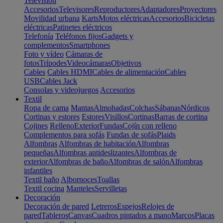
Televisión
Accesorios
Televisores
Reproductores
Adaptadores
Proyectores
Movilidad urbana
Karts
Motos eléctricas
Accesorios
Bicicletas
eléctricas
Patinetes eléctricos
Telefonía
Teléfonos fijos
Gadgets y
complementos
Smartphones
Foto y vídeo
Cámaras de
fotos
Trípodes
Videocámaras
Objetivos
Cables
Cables HDMI
Cables de alimentación
Cables
USB
Cables Jack
Consolas y videojuegos
Accesorios
Textil
Ropa de cama
Mantas
Almohadas
Colchas
Sábanas
Nórdicos
Cortinas y estores
Estores
Visillos
Cortinas
Barras de cortina
Cojines
Relleno
Exterior
Fundas
Cojín con relleno
Complementos para sofás
Fundas de sofás
Plaids
Alfombras
Alfombras de habitación
Alfombras
pequeñas
Alfombras antideslizantes
Alfombras de
exterior
Alfombras de baño
Alfombras de salón
Alfombras
infantiles
Textil baño
Albornoces
Toallas
Textil cocina
Manteles
Servilletas
Decoración
Decoración de pared
Letreros
Espejos
Relojes de
pared
Tableros
Canvas
Cuadros pintados a mano
Marcos
Placas