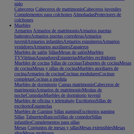
nido
Cabeceros
Cabeceros de matrimonio
Cabeceros juveniles
Complementos para colchones
Almohadas
Protectores de
colchones
Muebles
Armarios
Armarios de matrimonio
Armarios puertas
batientes
Armarios puertas correderas
Armarios
juvenil
Armarios infantiles
Armarios esquineros
Armarios
vestidores
Armarios auxiliares
Zapateros
Muebles de salón
Sillas
Mesas de salón
Muebles
TV
Vitrinas
Aparadores
Estanterias
Muebles recibidores
Muebles de cocina
Sillas de cocinas
Taburetes de cocina
Mesas
de cocina
Mesas y sillas de cocina
Muebles auxiliares de
cocina
Armarios de cocina
Cocinas modulares
Cocinas
completas
Cocinas a medida
Muebles de dormitorio
Camas matrimonio
Cabeceros de
matrimonio
Armarios de matrimonio
Mesitas de
noche
Comodas
Muebles de dormitorio juvenil
Muebles de oficina y teletrabajo
Escritorios
Sillas de
escritorio
Estanterías
Muebles de Gaming
Sillas gaming
Escritorios gaming
Sillas
Taburetes
Bancos
Sillas de comedor
Sillas
infantiles
Complementos para sillas
Mesas
Conjuntos de mesas y sillas
Mesas extensibles
Mesas
altas
Mesas multiusos