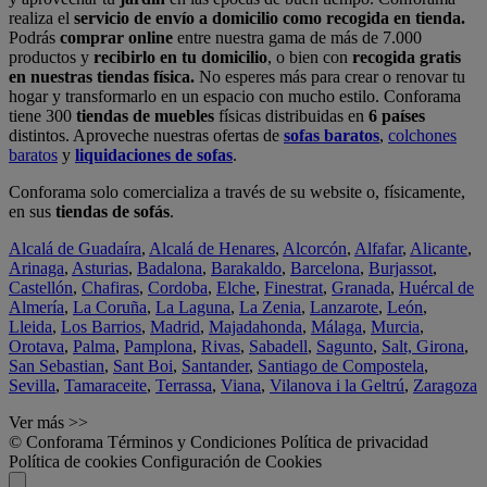
realiza el
servicio de envío a domicilio como recogida en tienda.
Podrás
comprar online
entre nuestra gama de más de 7.000
productos y
recibirlo en tu domicilio
, o bien con
recogida gratis
en nuestras tiendas física.
No esperes más para crear o renovar tu
hogar y transformarlo en un espacio con mucho estilo. Conforama
tiene 300
tiendas de muebles
físicas distribuidas en
6 países
distintos. Aproveche nuestras ofertas de
sofas baratos
,
colchones
baratos
y
liquidaciones de sofas
.
Conforama solo comercializa a través de su website o, físicamente,
en sus
tiendas de sofás
.
Alcalá de Guadaíra
,
Alcalá de Henares
,
Alcorcón
,
Alfafar
,
Alicante
,
Arinaga
,
Asturias
,
Badalona
,
Barakaldo
,
Barcelona
,
Burjassot
,
Castellón
,
Chafiras
,
Cordoba
,
Elche
,
Finestrat
,
Granada
,
Huércal de
Almería
,
La Coruña
,
La Laguna
,
La Zenia
,
Lanzarote
,
León
,
Lleida
,
Los Barrios
,
Madrid
,
Majadahonda
,
Málaga
,
Murcia
,
Orotava
,
Palma
,
Pamplona
,
Rivas
,
Sabadell
,
Sagunto
,
Salt, Girona
,
San Sebastian
,
Sant Boi
,
Santander
,
Santiago de Compostela
,
Sevilla
,
Tamaraceite
,
Terrassa
,
Viana
,
Vilanova i la Geltrú
,
Zaragoza
Ver más >>
© Conforama
Términos y Condiciones
Política de privacidad
Política de cookies
Configuración de Cookies