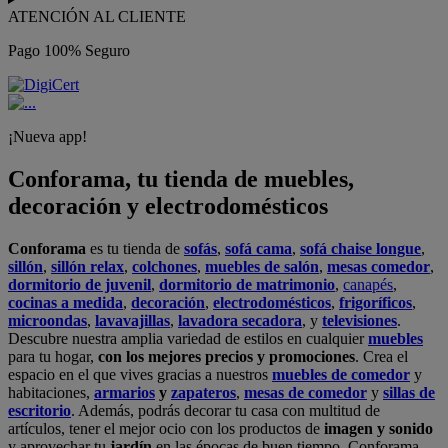
ATENCIÓN AL CLIENTE
Pago 100% Seguro
¡Nueva app!
Conforama, tu tienda de muebles,
decoración y electrodomésticos
Conforama
es tu tienda de
sofás
,
sofá cama
,
sofá chaise longue
,
sillón
,
sillón relax
,
colchones
,
muebles de salón
,
mesas comedor
,
dormitorio de juvenil
,
dormitorio de matrimonio
,
canapés
,
cocinas a medida
,
decoración
,
electrodomésticos
,
frigoríficos
,
microondas
,
lavavajillas
,
lavadora secadora
, y
televisiones
.
Descubre nuestra amplia variedad de estilos en cualquier
muebles
para tu hogar,
con los mejores precios y promociones
. Crea el
espacio en el que vives gracias a nuestros
muebles de comedor
y
habitaciones,
armarios
y
zapateros
,
mesas de comedor
y
sillas de
escritorio
. Además, podrás decorar tu casa con multitud de
artículos, tener el mejor ocio con los productos de
imagen y sonido
y aprovechar tu
jardín
en las épocas de buen tiempo. Conforama