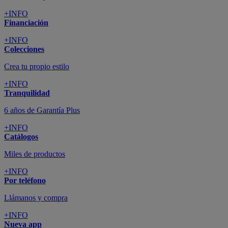
+INFO
Financiación
+INFO
Colecciones
Crea tu propio estilo
+INFO
Tranquilidad
6 años de Garantía Plus
+INFO
Catálogos
Miles de productos
+INFO
Por teléfono
Llámanos y compra
+INFO
Nueva app