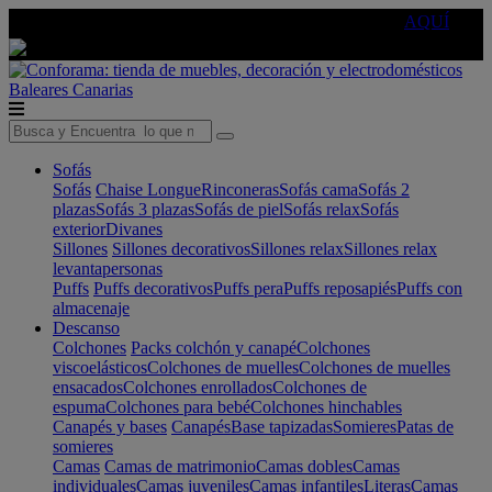
🔵Cambia tu electro con
-10% EXTRA
de descuento ☑️
AQUÍ
Baleares
Canarias
Sofás
Sofás
Chaise Longue
Rinconeras
Sofás cama
Sofás 2
plazas
Sofás 3 plazas
Sofás de piel
Sofás relax
Sofás
exterior
Divanes
Sillones
Sillones decorativos
Sillones relax
Sillones relax
levantapersonas
Puffs
Puffs decorativos
Puffs pera
Puffs reposapiés
Puffs con
almacenaje
Descanso
Colchones
Packs colchón y canapé
Colchones
viscoelásticos
Colchones de muelles
Colchones de muelles
ensacados
Colchones enrollados
Colchones de
espuma
Colchones para bebé
Colchones hinchables
Canapés y bases
Canapés
Base tapizadas
Somieres
Patas de
somieres
Camas
Camas de matrimonio
Camas dobles
Camas
individuales
Camas juveniles
Camas infantiles
Literas
Camas