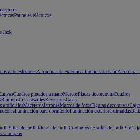
oyectores
éctricas
Patinetes eléctricos
s Jack
ras antideslizantes
Alfombras de exterior
Alfombras de baño
Alfombras 
Canvas
Cuadros pintados a mano
Marcos
Placas decorativas
Cuadros
s
Biombos
Cestas
Baúles
Revisteros
Cajas
s artificiales
Maceteros
Jarrones
Marcos de fotos
Figuras decorativas
Cajit
muebles
Iluminación para dormitorio
Iluminación exterior
Guirnaldas
Bali
ardín
Sillas de jardín
Mesas de jardín
Conjuntos de sofás de jardín
Sofás j
s
Columpios