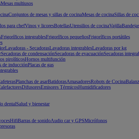
s
Mesas multiusos
cina
Conjuntos de mesas y sillas de cocina
Mesas de cocina
Sillas de coc
los para chef
Vinos y licores
Botellas
Utensilios de cocina
Vajilla
Bandeja
s
Frigoríficos integrables
Frigoríficos pequeños
Frigoríficos portátiles
es
ior
Lavadoras - Secadoras
Lavadoras integrables
Lavadoras por kg
r
Secadoras de condensación
Secadoras de evacuación
Secadoras integra
s pirolíticos
Hornos multifunción
s de inducción
Placas de gas
ntegrables
afeteras
Planchas de asar
Batidoras
Amasadores
Robots de Cocina
Balanz
alefactores
Difusores
Emisores Térmicos
Humidificadores
o dental
Salud y bienestar
voces
Hifi
Barras de sonido
Audio car y GPS
Micrófonos
presoras