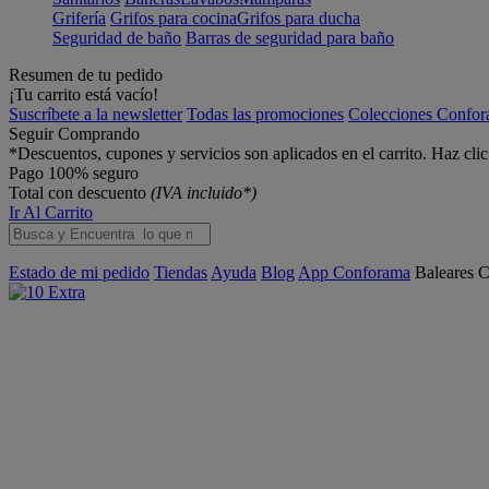
Grifería
Grifos para cocina
Grifos para ducha
Seguridad de baño
Barras de seguridad para baño
Resumen de tu pedido
¡Tu carrito está vacío!
Suscríbete a la newsletter
Todas las promociones
Colecciones Confo
Seguir Comprando
*Descuentos, cupones y servicios son aplicados en el carrito. Haz cli
Pago 100% seguro
Total con descuento
(IVA incluido*)
Ir Al Carrito
Estado de mi pedido
Tiendas
Ayuda
Blog
App Conforama
Baleares
C