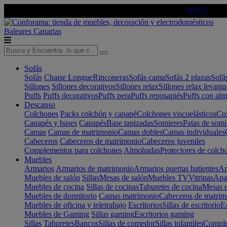
🔵Cambia tu electro con
-10% EXTRA
de descuento ☑️
AQUÍ
Baleares
Canarias
Sofás
Sofás
Chaise Longue
Rinconeras
Sofás cama
Sofás 2 plazas
Sofá
Sillones
Sillones decorativos
Sillones relax
Sillones relax levant
Puffs
Puffs decorativos
Puffs pera
Puffs reposapiés
Puffs con al
Descanso
Colchones
Packs colchón y canapé
Colchones viscoelásticos
Col
Canapés y bases
Canapés
Base tapizadas
Somieres
Patas de somi
Camas
Camas de matrimonio
Camas dobles
Camas individuales
Cabeceros
Cabeceros de matrimonio
Cabeceros juveniles
Complementos para colchones
Almohadas
Protectores de colch
Muebles
Armarios
Armarios de matrimonio
Armarios puertas batientes
Ar
Muebles de salón
Sillas
Mesas de salón
Muebles TV
Vitrinas
Apa
Muebles de cocina
Sillas de cocinas
Taburetes de cocina
Mesas d
Muebles de dormitorio
Camas matrimonio
Cabeceros de matrim
Muebles de oficina y teletrabajo
Escritorios
Sillas de escritorio
Es
Muebles de Gaming
Sillas gaming
Escritorios gaming
Sillas
Taburetes
Bancos
Sillas de comedor
Sillas infantiles
Complem