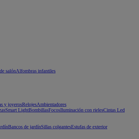
de salón
Alfombras infantiles
as y joyeros
Relojes
Ambientadores
zas
Smart Light
Bombillas
Focos
Iluminación con rieles
Cintas Led
ardín
Bancos de jardín
Sillas colgantes
Estufas de exterior