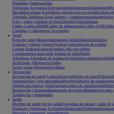
Wearables
Smartwatches
Televisión
Accesorios
Televisores
Reproductores
Adaptadores
Pr
Movilidad urbana
Karts
Motos eléctricas
Accesorios
Bicicletas el
Telefonía
Teléfonos fijos
Gadgets y complementos
Smartphones
Foto y vídeo
Cámaras de fotos
Trípodes
Videocámaras
Cables
Cables HDMI
Cables de alimentación
Cables USB
Cable
Consolas y videojuegos
Accesorios
Textil
Ropa de cama
Mantas
Almohadas
Colchas
Sábanas
Nórdicos
Cortinas y estores
Estores
Visillos
Cortinas
Barras de cortina
Cojines
Relleno
Exterior
Fundas
Cojín con relleno
Complementos para sofás
Fundas de sofás
Plaids
Alfombras
Alfombras de habitación
Alfombras pequeñas
Alfomb
Textil baño
Albornoces
Toallas
Textil cocina
Manteles
Servilletas
Decoración
Decoración de pared
Letreros
Espejos
Relojes de pared
Tableros
Organización
Cajas decorativas
Percheros
Burros de ropa
Joyero
Objetos decorativos
Velas
Faroles
Centros de mesa
Navidad
Flore
Iluminación
Lámparas
Iluminación decorativa
Iluminación para 
Tendencias y temporadas
Jardín
Muebles de jardín
Set de jardín
Conjuntos de mesas y sillas de j
Hamacas y tumbonas
Accesorios
Balancines
Tumbonas
Hamaca
Pérgolas
Cenadores
Carpas
Pérgolas