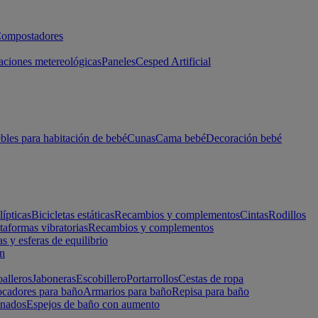
ompostadores
aciones metereológicas
Paneles
Cesped Artificial
les para habitación de bebé
Cunas
Cama bebé
Decoración bebé
lípticas
Bicicletas estáticas
Recambios y complementos
Cintas
Rodillos
taformas vibratorias
Recambios y complementos
s y esferas de equilibrio
ón
alleros
Jaboneras
Escobillero
Portarrollos
Cestas de ropa
cadores para baño
Armarios para baño
Repisa para baño
inados
Espejos de baño con aumento