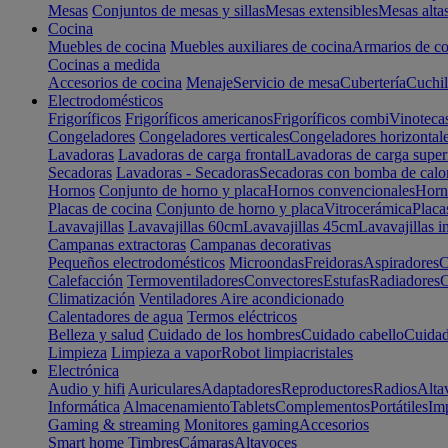
Mesas
Conjuntos de mesas y sillas
Mesas extensibles
Mesas alta
Cocina
Muebles de cocina
Muebles auxiliares de cocina
Armarios de co
Cocinas a medida
Accesorios de cocina
Menaje
Servicio de mesa
Cubertería
Cuchil
Electrodomésticos
Frigoríficos
Frigoríficos americanos
Frigoríficos combi
Vinoteca
Congeladores
Congeladores verticales
Congeladores horizontal
Lavadoras
Lavadoras de carga frontal
Lavadoras de carga super
Secadoras
Lavadoras - Secadoras
Secadoras con bomba de calo
Hornos
Conjunto de horno y placa
Hornos convencionales
Horno
Placas de cocina
Conjunto de horno y placa
Vitrocerámica
Placa
Lavavajillas
Lavavajillas 60cm
Lavavajillas 45cm
Lavavajillas i
Campanas extractoras
Campanas decorativas
Pequeños electrodomésticos
Microondas
Freidoras
Aspiradores
C
Calefacción
Termoventiladores
Convectores
Estufas
Radiadores
C
Climatización
Ventiladores
Aire acondicionado
Calentadores de agua
Termos eléctricos
Belleza y salud
Cuidado de los hombres
Cuidado cabello
Cuidad
Limpieza
Limpieza a vapor
Robot limpiacristales
Electrónica
Audio y hifi
Auriculares
Adaptadores
Reproductores
Radios
Alta
Informática
Almacenamiento
Tablets
Complementos
Portátiles
Im
Gaming & streaming
Monitores gaming
Accesorios
Smart home
Timbres
Cámaras
Altavoces