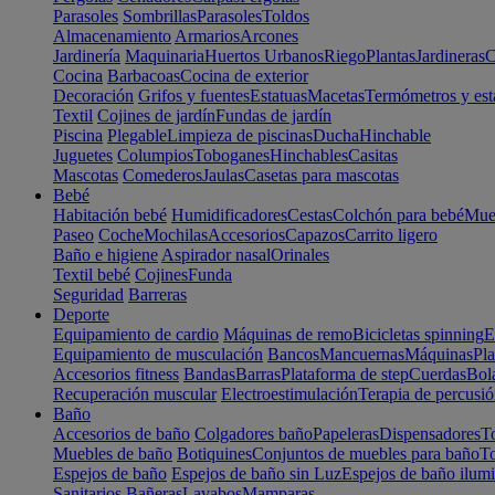
Parasoles
Sombrillas
Parasoles
Toldos
Almacenamiento
Armarios
Arcones
Jardinería
Maquinaria
Huertos Urbanos
Riego
Plantas
Jardineras
C
Cocina
Barbacoas
Cocina de exterior
Decoración
Grifos y fuentes
Estatuas
Macetas
Termómetros y est
Textil
Cojines de jardín
Fundas de jardín
Piscina
Plegable
Limpieza de piscinas
Ducha
Hinchable
Juguetes
Columpios
Toboganes
Hinchables
Casitas
Mascotas
Comederos
Jaulas
Casetas para mascotas
Bebé
Habitación bebé
Humidificadores
Cestas
Colchón para bebé
Mueb
Paseo
Coche
Mochilas
Accesorios
Capazos
Carrito ligero
Baño e higiene
Aspirador nasal
Orinales
Textil bebé
Cojines
Funda
Seguridad
Barreras
Deporte
Equipamiento de cardio
Máquinas de remo
Bicicletas spinning
E
Equipamiento de musculación
Bancos
Mancuernas
Máquinas
Pla
Accesorios fitness
Bandas
Barras
Plataforma de step
Cuerdas
Bola
Recuperación muscular
Electroestimulación
Terapia de percusi
Baño
Accesorios de baño
Colgadores baño
Papeleras
Dispensadores
To
Muebles de baño
Botiquines
Conjuntos de muebles para baño
To
Espejos de baño
Espejos de baño sin Luz
Espejos de baño ilum
Sanitarios
Bañeras
Lavabos
Mamparas