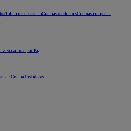
ina
Taburetes de cocina
Cocinas modulares
Cocinas completas
s
bles
Secadoras por Kg
as de Cocina
Tostadoras