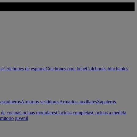
os
Colchones de espuma
Colchones para bebé
Colchones hinchables
esquineros
Armarios vestidores
Armarios auxiliares
Zapateros
 de cocina
Cocinas modulares
Cocinas completas
Cocinas a medida
mitorio juvenil