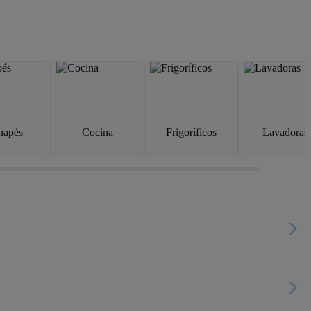
napés
Cocina
Frigoríficos
Lavadoras