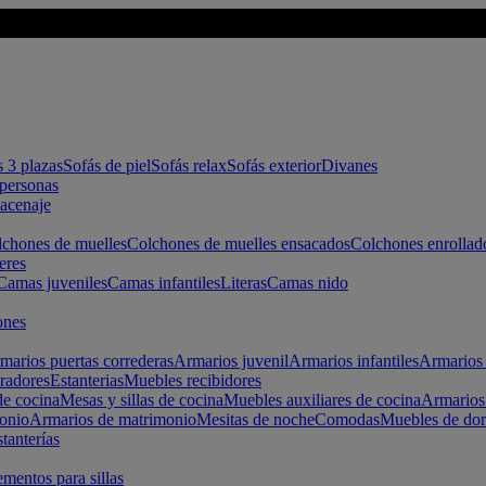
s 3 plazas
Sofás de piel
Sofás relax
Sofás exterior
Divanes
apersonas
macenaje
chones de muelles
Colchones de muelles ensacados
Colchones enrollad
eres
Camas juveniles
Camas infantiles
Literas
Camas nido
ones
marios puertas correderas
Armarios juvenil
Armarios infantiles
Armarios 
radores
Estanterias
Muebles recibidores
e cocina
Mesas y sillas de cocina
Muebles auxiliares de cocina
Armarios
onio
Armarios de matrimonio
Mesitas de noche
Comodas
Muebles de dor
tanterías
entos para sillas