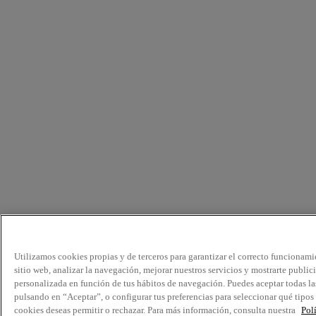
Utilizamos cookies propias y de terceros para garantizar el correcto funcionami
sitio web, analizar la navegación, mejorar nuestros servicios y mostrarte public
personalizada en función de tus hábitos de navegación. Puedes aceptar todas la
pulsando en “Aceptar”, o configurar tus preferencias para seleccionar qué tipos
cookies deseas permitir o rechazar. Para más información, consulta nuestra
Pol