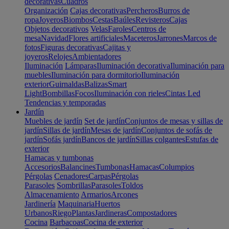
decorativas
Cuadros
Organización
Cajas decorativas
Percheros
Burros de
ropa
Joyeros
Biombos
Cestas
Baúles
Revisteros
Cajas
Objetos decorativos
Velas
Faroles
Centros de
mesa
Navidad
Flores artificiales
Maceteros
Jarrones
Marcos de
fotos
Figuras decorativas
Cajitas y
joyeros
Relojes
Ambientadores
Iluminación
Lámparas
Iluminación decorativa
Iluminación para
muebles
Iluminación para dormitorio
Iluminación
exterior
Guirnaldas
Balizas
Smart
Light
Bombillas
Focos
Iluminación con rieles
Cintas Led
Tendencias y temporadas
Jardín
Muebles de jardín
Set de jardín
Conjuntos de mesas y sillas de
jardín
Sillas de jardín
Mesas de jardín
Conjuntos de sofás de
jardín
Sofás jardín
Bancos de jardín
Sillas colgantes
Estufas de
exterior
Hamacas y tumbonas
Accesorios
Balancines
Tumbonas
Hamacas
Columpios
Pérgolas
Cenadores
Carpas
Pérgolas
Parasoles
Sombrillas
Parasoles
Toldos
Almacenamiento
Armarios
Arcones
Jardinería
Maquinaria
Huertos
Urbanos
Riego
Plantas
Jardineras
Compostadores
Cocina
Barbacoas
Cocina de exterior