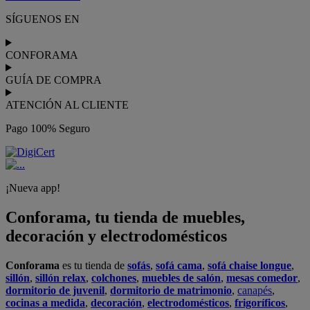
realiza el
servicio de envío a domicilio como recogida en tienda.
Podrás
comprar online
entre nuestra gama de más de 7.000
productos y
recibirlo en tu domicilio
, o bien con
recogida gratis
en nuestras tiendas física.
No esperes más para crear o renovar tu
hogar y transformarlo en un espacio con mucho estilo. Conforama
tiene 300
tiendas de muebles
físicas distribuidas en
6 países
distintos. Aproveche nuestras ofertas de
sofas baratos
,
colchones
baratos
y
liquidaciones de sofas
.
Conforama solo comercializa a través de su website o, físicamente,
en sus
tiendas de sofás
.
Alcalá de Guadaíra
,
Alcalá de Henares
,
Alcorcón
,
Alfafar
,
Alicante
,
Arinaga
,
Asturias
,
Badalona
,
Barakaldo
,
Barcelona
,
Burjassot
,
Castellón
,
Chafiras
,
Cordoba
,
Elche
,
Finestrat
,
Granada
,
Huércal de
Almería
,
La Coruña
,
La Laguna
,
La Zenia
,
Lanzarote
,
León
,
Lleida
,
Los Barrios
,
Madrid
,
Majadahonda
,
Málaga
,
Murcia
,
Orotava
,
Palma
,
Pamplona
,
Rivas
,
Sabadell
,
Sagunto
,
Salt, Girona
,
San Sebastian
,
Sant Boi
,
Santander
,
Santiago de Compostela
,
Sevilla
,
Tamaraceite
,
Terrassa
,
Viana
,
Vilanova i la Geltrú
,
Zaragoza
Ver más >>
© Conforama
Términos y Condiciones
Política de privacidad
Política de cookies
Configuración de Cookies