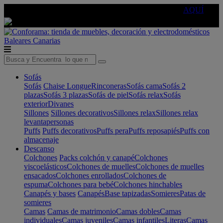
🔵Cambia tu electro con
-10% EXTRA
de descuento ☑️
AQUÍ
Baleares
Canarias
Sofás
Sofás
Chaise Longue
Rinconeras
Sofás cama
Sofás 2
plazas
Sofás 3 plazas
Sofás de piel
Sofás relax
Sofás
exterior
Divanes
Sillones
Sillones decorativos
Sillones relax
Sillones relax
levantapersonas
Puffs
Puffs decorativos
Puffs pera
Puffs reposapiés
Puffs con
almacenaje
Descanso
Colchones
Packs colchón y canapé
Colchones
viscoelásticos
Colchones de muelles
Colchones de muelles
ensacados
Colchones enrollados
Colchones de
espuma
Colchones para bebé
Colchones hinchables
Canapés y bases
Canapés
Base tapizadas
Somieres
Patas de
somieres
Camas
Camas de matrimonio
Camas dobles
Camas
individuales
Camas juveniles
Camas infantiles
Literas
Camas