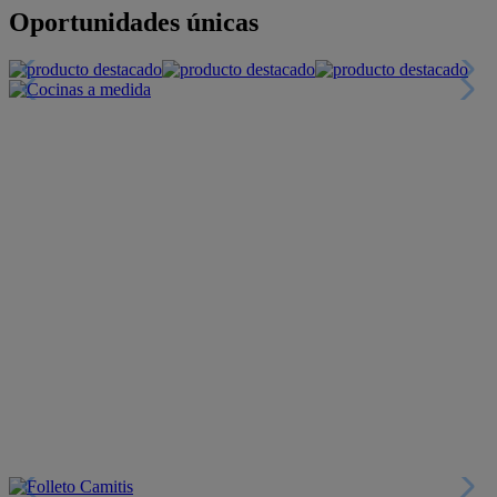
+INFO
Financiación
+INFO
Colecciones
Crea tu propio estilo
+INFO
Tranquilidad
6 años de Garantía Plus
+INFO
Catálogos
Miles de productos
+INFO
Por teléfono
Llámanos y compra
+INFO
Nueva app