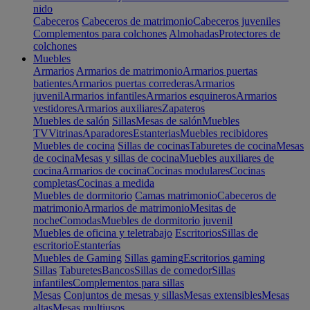
nido
Cabeceros
Cabeceros de matrimonio
Cabeceros juveniles
Complementos para colchones
Almohadas
Protectores de
colchones
Muebles
Armarios
Armarios de matrimonio
Armarios puertas
batientes
Armarios puertas correderas
Armarios
juvenil
Armarios infantiles
Armarios esquineros
Armarios
vestidores
Armarios auxiliares
Zapateros
Muebles de salón
Sillas
Mesas de salón
Muebles
TV
Vitrinas
Aparadores
Estanterias
Muebles recibidores
Muebles de cocina
Sillas de cocinas
Taburetes de cocina
Mesas
de cocina
Mesas y sillas de cocina
Muebles auxiliares de
cocina
Armarios de cocina
Cocinas modulares
Cocinas
completas
Cocinas a medida
Muebles de dormitorio
Camas matrimonio
Cabeceros de
matrimonio
Armarios de matrimonio
Mesitas de
noche
Comodas
Muebles de dormitorio juvenil
Muebles de oficina y teletrabajo
Escritorios
Sillas de
escritorio
Estanterías
Muebles de Gaming
Sillas gaming
Escritorios gaming
Sillas
Taburetes
Bancos
Sillas de comedor
Sillas
infantiles
Complementos para sillas
Mesas
Conjuntos de mesas y sillas
Mesas extensibles
Mesas
altas
Mesas multiusos