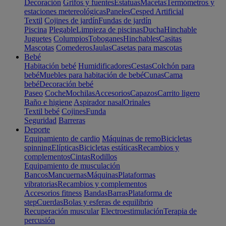
Decoración
Grifos y fuentes
Estatuas
Macetas
Termómetros y
estaciones metereológicas
Paneles
Cesped Artificial
Textil
Cojines de jardín
Fundas de jardín
Piscina
Plegable
Limpieza de piscinas
Ducha
Hinchable
Juguetes
Columpios
Toboganes
Hinchables
Casitas
Mascotas
Comederos
Jaulas
Casetas para mascotas
Bebé
Habitación bebé
Humidificadores
Cestas
Colchón para
bebé
Muebles para habitación de bebé
Cunas
Cama
bebé
Decoración bebé
Paseo
Coche
Mochilas
Accesorios
Capazos
Carrito ligero
Baño e higiene
Aspirador nasal
Orinales
Textil bebé
Cojines
Funda
Seguridad
Barreras
Deporte
Equipamiento de cardio
Máquinas de remo
Bicicletas
spinning
Elípticas
Bicicletas estáticas
Recambios y
complementos
Cintas
Rodillos
Equipamiento de musculación
Bancos
Mancuernas
Máquinas
Plataformas
vibratorias
Recambios y complementos
Accesorios fitness
Bandas
Barras
Plataforma de
step
Cuerdas
Bolas y esferas de equilibrio
Recuperación muscular
Electroestimulación
Terapia de
percusión