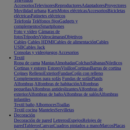
Televisión
Accesorios
Televisores
Reproductores
Adaptadores
Proyectores
Movilidad urbana
Karts
Motos eléctricas
Accesorios
Bicicletas
eléctricas
Patinetes eléctricos
Telefonía
Teléfonos fijos
Gadgets y
complementos
Smartphones
Foto y vídeo
Cámaras de
fotos
Trípodes
Videocámaras
Objetivos
Cables
Cables HDMI
Cables de alimentación
Cables
USB
Cables Jack
Consolas y videojuegos
Accesorios
Textil
Ropa de cama
Mantas
Almohadas
Colchas
Sábanas
Nórdicos
Cortinas y estores
Estores
Visillos
Cortinas
Barras de cortina
Cojines
Relleno
Exterior
Fundas
Cojín con relleno
Complementos para sofás
Fundas de sofás
Plaids
Alfombras
Alfombras de habitación
Alfombras
pequeñas
Alfombras antideslizantes
Alfombras de
exterior
Alfombras de baño
Alfombras de salón
Alfombras
infantiles
Textil baño
Albornoces
Toallas
Textil cocina
Manteles
Servilletas
Decoración
Decoración de pared
Letreros
Espejos
Relojes de
pared
Tableros
Canvas
Cuadros pintados a mano
Marcos
Placas