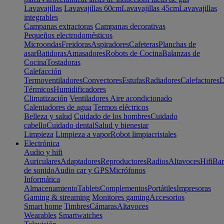
Lavavajillas
Lavavajillas 60cm
Lavavajillas 45cm
Lavavajillas
integrables
Campanas extractoras
Campanas decorativas
Pequeños electrodomésticos
Microondas
Freidoras
Aspiradores
Cafeteras
Planchas de
asar
Batidoras
Amasadores
Robots de Cocina
Balanzas de
Cocina
Tostadoras
Calefacción
Termoventiladores
Convectores
Estufas
Radiadores
Calefactores
D
Térmicos
Humidificadores
Climatización
Ventiladores
Aire acondicionado
Calentadores de agua
Termos eléctricos
Belleza y salud
Cuidado de los hombres
Cuidado
cabello
Cuidado dental
Salud y bienestar
Limpieza
Limpieza a vapor
Robot limpiacristales
Electrónica
Audio y hifi
Auriculares
Adaptadores
Reproductores
Radios
Altavoces
Hifi
Bar
de sonido
Audio car y GPS
Micrófonos
Informática
Almacenamiento
Tablets
Complementos
Portátiles
Impresoras
Gaming & streaming
Monitores gaming
Accesorios
Smart home
Timbres
Cámaras
Altavoces
Wearables
Smartwatches