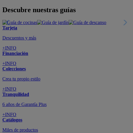
Todo en tu móvil
+INFO
Suscríbete
Cupón de dto. de 10€
+INFO
Tiendas de sofás y muebles
¡Encuentra la tuya!
+INFO
Tu cuenta
Promociones exclusivas
+INFO
El blog
Busca tu inspiración
+INFO
Grandes marcas de muebles, sofás,