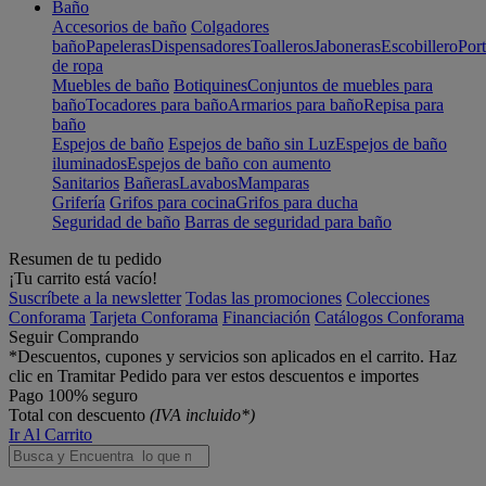
Baño
Accesorios de baño
Colgadores
baño
Papeleras
Dispensadores
Toalleros
Jaboneras
Escobillero
Port
de ropa
Muebles de baño
Botiquines
Conjuntos de muebles para
baño
Tocadores para baño
Armarios para baño
Repisa para
baño
Espejos de baño
Espejos de baño sin Luz
Espejos de baño
iluminados
Espejos de baño con aumento
Sanitarios
Bañeras
Lavabos
Mamparas
Grifería
Grifos para cocina
Grifos para ducha
Seguridad de baño
Barras de seguridad para baño
Resumen de tu pedido
¡Tu carrito está vacío!
Suscríbete a la newsletter
Todas las promociones
Colecciones
Conforama
Tarjeta Conforama
Financiación
Catálogos Conforama
Seguir Comprando
*Descuentos, cupones y servicios son aplicados en el carrito. Haz
clic en Tramitar Pedido para ver estos descuentos e importes
Pago 100% seguro
Total con descuento
(IVA incluido*)
Ir Al Carrito