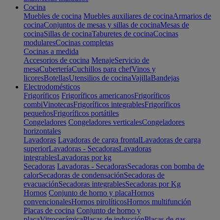
Cocina
Muebles de cocina
Muebles auxiliares de cocina
Armarios de
cocina
Conjuntos de mesas y sillas de cocina
Mesas de
cocina
Sillas de cocina
Taburetes de cocina
Cocinas
modulares
Cocinas completas
Cocinas a medida
Accesorios de cocina
Menaje
Servicio de
mesa
Cubertería
Cuchillos para chef
Vinos y
licores
Botellas
Utensilios de cocina
Vajilla
Bandejas
Electrodomésticos
Frigoríficos
Frigoríficos americanos
Frigoríficos
combi
Vinotecas
Frigoríficos integrables
Frigoríficos
pequeños
Frigoríficos portátiles
Congeladores
Congeladores verticales
Congeladores
horizontales
Lavadoras
Lavadoras de carga frontal
Lavadoras de carga
superior
Lavadoras - Secadoras
Lavadoras
integrables
Lavadoras por kg
Secadoras
Lavadoras - Secadoras
Secadoras con bomba de
calor
Secadoras de condensación
Secadoras de
evacuación
Secadoras integrables
Secadoras por Kg
Hornos
Conjunto de horno y placa
Hornos
convencionales
Hornos pirolíticos
Hornos multifunción
Placas de cocina
Conjunto de horno y
placa
Vitrocerámica
Placas de inducción
Placas de gas