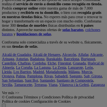
realiza el
servicio de envío a domicilio como recogida en tienda.
Podrás
comprar online
entre nuestra gama de más de 7.000
productos y
recibirlo en tu domicilio
, o bien con
recogida gratis
en nuestras tiendas física.
No esperes más para crear o renovar tu
hogar y transformarlo en un espacio con mucho estilo. Conforama
tiene 300
tiendas de muebles
físicas distribuidas en
6 países
distintos. Aproveche nuestras ofertas de
sofas baratos
,
colchones
baratos
y
liquidaciones de sofas
.
Conforama solo comercializa a través de su website o, físicamente,
en sus
tiendas de sofás
.
Alcalá de Guadaíra
,
Alcalá de Henares
,
Alcorcón
,
Alfafar
,
Alicante
,
Arinaga
,
Asturias
,
Badalona
,
Barakaldo
,
Barcelona
,
Burjassot
,
Castellón
,
Chafiras
,
Cordoba
,
Elche
,
Finestrat
,
Granada
,
Huércal de
Almería
,
La Coruña
,
La Laguna
,
La Zenia
,
Lanzarote
,
León
,
Lleida
,
Los Barrios
,
Madrid
,
Majadahonda
,
Málaga
,
Murcia
,
Orotava
,
Palma
,
Pamplona
,
Rivas
,
Sabadell
,
Sagunto
,
Salt, Girona
,
San Sebastian
,
Sant Boi
,
Santander
,
Santiago de Compostela
,
Sevilla
,
Tamaraceite
,
Terrassa
,
Viana
,
Vilanova i la Geltrú
,
Zaragoza
Ver más >>
© Conforama
Términos y Condiciones
Política de privacidad
Política de cookies
Configuración de Cookies