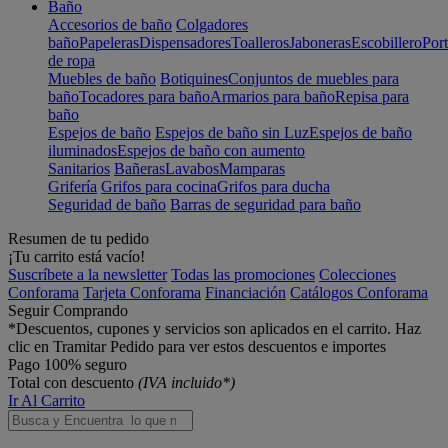
Baño
Accesorios de baño
Colgadores
baño
Papeleras
Dispensadores
Toalleros
Jaboneras
Escobillero
Port
de ropa
Muebles de baño
Botiquines
Conjuntos de muebles para
baño
Tocadores para baño
Armarios para baño
Repisa para
baño
Espejos de baño
Espejos de baño sin Luz
Espejos de baño
iluminados
Espejos de baño con aumento
Sanitarios
Bañeras
Lavabos
Mamparas
Grifería
Grifos para cocina
Grifos para ducha
Seguridad de baño
Barras de seguridad para baño
Resumen de tu pedido
¡Tu carrito está vacío!
Suscríbete a la newsletter
Todas las promociones
Colecciones
Conforama
Tarjeta Conforama
Financiación
Catálogos Conforama
Seguir Comprando
*Descuentos, cupones y servicios son aplicados en el carrito. Haz
clic en Tramitar Pedido para ver estos descuentos e importes
Pago 100% seguro
Total con descuento
(IVA incluido*)
Ir Al Carrito