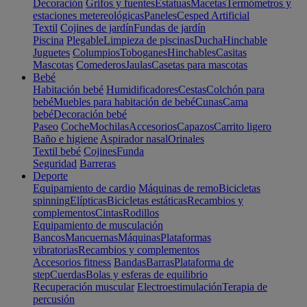
Decoración
Grifos y fuentes
Estatuas
Macetas
Termómetros y
estaciones metereológicas
Paneles
Cesped Artificial
Textil
Cojines de jardín
Fundas de jardín
Piscina
Plegable
Limpieza de piscinas
Ducha
Hinchable
Juguetes
Columpios
Toboganes
Hinchables
Casitas
Mascotas
Comederos
Jaulas
Casetas para mascotas
Bebé
Habitación bebé
Humidificadores
Cestas
Colchón para
bebé
Muebles para habitación de bebé
Cunas
Cama
bebé
Decoración bebé
Paseo
Coche
Mochilas
Accesorios
Capazos
Carrito ligero
Baño e higiene
Aspirador nasal
Orinales
Textil bebé
Cojines
Funda
Seguridad
Barreras
Deporte
Equipamiento de cardio
Máquinas de remo
Bicicletas
spinning
Elípticas
Bicicletas estáticas
Recambios y
complementos
Cintas
Rodillos
Equipamiento de musculación
Bancos
Mancuernas
Máquinas
Plataformas
vibratorias
Recambios y complementos
Accesorios fitness
Bandas
Barras
Plataforma de
step
Cuerdas
Bolas y esferas de equilibrio
Recuperación muscular
Electroestimulación
Terapia de
percusión