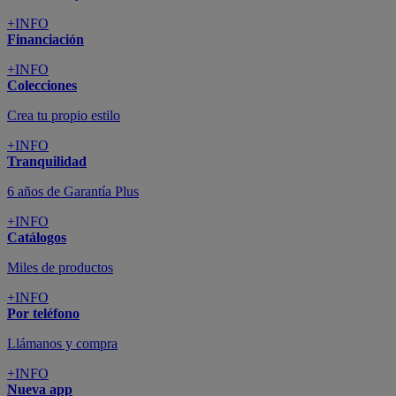
+INFO
Financiación
+INFO
Colecciones
Crea tu propio estilo
+INFO
Tranquilidad
6 años de Garantía Plus
+INFO
Catálogos
Miles de productos
+INFO
Por teléfono
Llámanos y compra
+INFO
Nueva app