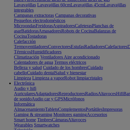
Lavavajillas
Lavavajillas 60cm
Lavavajillas 45cm
Lavavajillas
integrables
Campanas extractoras
Campanas decorativas
Pequeños electrodomésticos
Microondas
Freidoras
Aspiradores
Cafeteras
Planchas de
asar
Batidoras
Amasadores
Robots de Cocina
Balanzas de
Cocina
Tostadoras
Calefacción
Termoventiladores
Convectores
Estufas
Radiadores
Calefactores
D
Térmicos
Humidificadores
Climatización
Ventiladores
Aire acondicionado
Calentadores de agua
Termos eléctricos
Belleza y salud
Cuidado de los hombres
Cuidado
cabello
Cuidado dental
Salud y bienestar
Limpieza
Limpieza a vapor
Robot limpiacristales
Electrónica
Audio y hifi
Auriculares
Adaptadores
Reproductores
Radios
Altavoces
Hifi
Bar
de sonido
Audio car y GPS
Micrófonos
Informática
Almacenamiento
Tablets
Complementos
Portátiles
Impresoras
Gaming & streaming
Monitores gaming
Accesorios
Smart home
Timbres
Cámaras
Altavoces
Wearables
Smartwatches