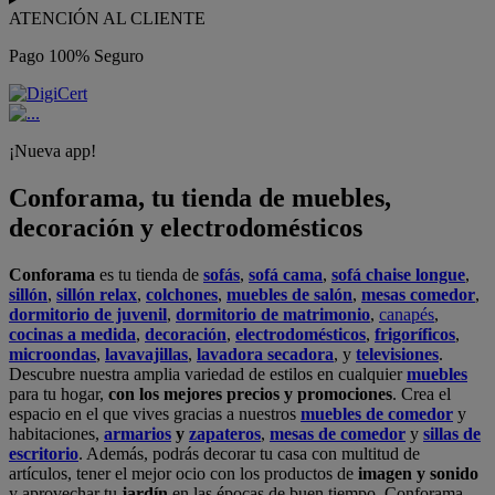
ATENCIÓN AL CLIENTE
Pago 100% Seguro
¡Nueva app!
Conforama, tu tienda de muebles,
decoración y electrodomésticos
Conforama
es tu tienda de
sofás
,
sofá cama
,
sofá chaise longue
,
sillón
,
sillón relax
,
colchones
,
muebles de salón
,
mesas comedor
,
dormitorio de juvenil
,
dormitorio de matrimonio
,
canapés
,
cocinas a medida
,
decoración
,
electrodomésticos
,
frigoríficos
,
microondas
,
lavavajillas
,
lavadora secadora
, y
televisiones
.
Descubre nuestra amplia variedad de estilos en cualquier
muebles
para tu hogar,
con los mejores precios y promociones
. Crea el
espacio en el que vives gracias a nuestros
muebles de comedor
y
habitaciones,
armarios
y
zapateros
,
mesas de comedor
y
sillas de
escritorio
. Además, podrás decorar tu casa con multitud de
artículos, tener el mejor ocio con los productos de
imagen y sonido
y aprovechar tu
jardín
en las épocas de buen tiempo. Conforama