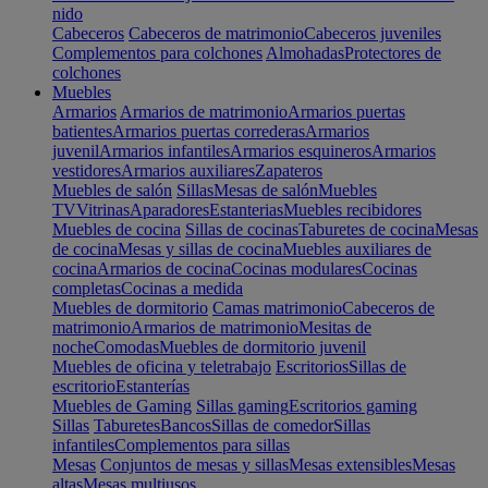
nido
Cabeceros
Cabeceros de matrimonio
Cabeceros juveniles
Complementos para colchones
Almohadas
Protectores de
colchones
Muebles
Armarios
Armarios de matrimonio
Armarios puertas
batientes
Armarios puertas correderas
Armarios
juvenil
Armarios infantiles
Armarios esquineros
Armarios
vestidores
Armarios auxiliares
Zapateros
Muebles de salón
Sillas
Mesas de salón
Muebles
TV
Vitrinas
Aparadores
Estanterias
Muebles recibidores
Muebles de cocina
Sillas de cocinas
Taburetes de cocina
Mesas
de cocina
Mesas y sillas de cocina
Muebles auxiliares de
cocina
Armarios de cocina
Cocinas modulares
Cocinas
completas
Cocinas a medida
Muebles de dormitorio
Camas matrimonio
Cabeceros de
matrimonio
Armarios de matrimonio
Mesitas de
noche
Comodas
Muebles de dormitorio juvenil
Muebles de oficina y teletrabajo
Escritorios
Sillas de
escritorio
Estanterías
Muebles de Gaming
Sillas gaming
Escritorios gaming
Sillas
Taburetes
Bancos
Sillas de comedor
Sillas
infantiles
Complementos para sillas
Mesas
Conjuntos de mesas y sillas
Mesas extensibles
Mesas
altas
Mesas multiusos