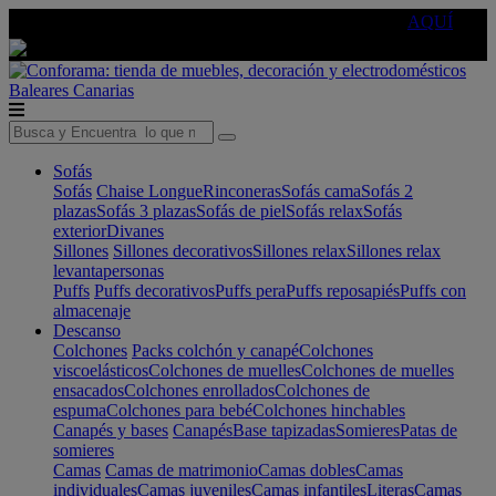
🔵Cambia tu electro con
-10% EXTRA
de descuento ☑️
AQUÍ
Baleares
Canarias
Sofás
Sofás
Chaise Longue
Rinconeras
Sofás cama
Sofás 2
plazas
Sofás 3 plazas
Sofás de piel
Sofás relax
Sofás
exterior
Divanes
Sillones
Sillones decorativos
Sillones relax
Sillones relax
levantapersonas
Puffs
Puffs decorativos
Puffs pera
Puffs reposapiés
Puffs con
almacenaje
Descanso
Colchones
Packs colchón y canapé
Colchones
viscoelásticos
Colchones de muelles
Colchones de muelles
ensacados
Colchones enrollados
Colchones de
espuma
Colchones para bebé
Colchones hinchables
Canapés y bases
Canapés
Base tapizadas
Somieres
Patas de
somieres
Camas
Camas de matrimonio
Camas dobles
Camas
individuales
Camas juveniles
Camas infantiles
Literas
Camas