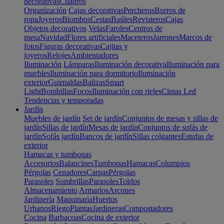
decorativas
Cuadros
Organización
Cajas decorativas
Percheros
Burros de
ropa
Joyeros
Biombos
Cestas
Baúles
Revisteros
Cajas
Objetos decorativos
Velas
Faroles
Centros de
mesa
Navidad
Flores artificiales
Maceteros
Jarrones
Marcos de
fotos
Figuras decorativas
Cajitas y
joyeros
Relojes
Ambientadores
Iluminación
Lámparas
Iluminación decorativa
Iluminación para
muebles
Iluminación para dormitorio
Iluminación
exterior
Guirnaldas
Balizas
Smart
Light
Bombillas
Focos
Iluminación con rieles
Cintas Led
Tendencias y temporadas
Jardín
Muebles de jardín
Set de jardín
Conjuntos de mesas y sillas de
jardín
Sillas de jardín
Mesas de jardín
Conjuntos de sofás de
jardín
Sofás jardín
Bancos de jardín
Sillas colgantes
Estufas de
exterior
Hamacas y tumbonas
Accesorios
Balancines
Tumbonas
Hamacas
Columpios
Pérgolas
Cenadores
Carpas
Pérgolas
Parasoles
Sombrillas
Parasoles
Toldos
Almacenamiento
Armarios
Arcones
Jardinería
Maquinaria
Huertos
Urbanos
Riego
Plantas
Jardineras
Compostadores
Cocina
Barbacoas
Cocina de exterior