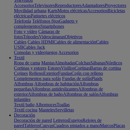
Televisión
Accesorios
Televisores
Reproductores
Adaptadores
Proyectores
Movilidad urbana
Karts
Motos eléctricas
Accesorios
Bicicletas
eléctricas
Patinetes eléctricos
Telefonía
Teléfonos fijos
Gadgets y
complementos
Smartphones
Foto y vídeo
Cámaras de
fotos
Trípodes
Videocámaras
Objetivos
Cables
Cables HDMI
Cables de alimentación
Cables
USB
Cables Jack
Consolas y videojuegos
Accesorios
Textil
Ropa de cama
Mantas
Almohadas
Colchas
Sábanas
Nórdicos
Cortinas y estores
Estores
Visillos
Cortinas
Barras de cortina
Cojines
Relleno
Exterior
Fundas
Cojín con relleno
Complementos para sofás
Fundas de sofás
Plaids
Alfombras
Alfombras de habitación
Alfombras
pequeñas
Alfombras antideslizantes
Alfombras de
exterior
Alfombras de baño
Alfombras de salón
Alfombras
infantiles
Textil baño
Albornoces
Toallas
Textil cocina
Manteles
Servilletas
Decoración
Decoración de pared
Letreros
Espejos
Relojes de
pared
Tableros
Canvas
Cuadros pintados a mano
Marcos
Placas