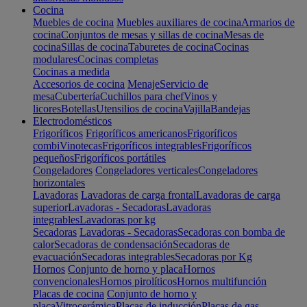
Cocina
Muebles de cocina
Muebles auxiliares de cocina
Armarios de
cocina
Conjuntos de mesas y sillas de cocina
Mesas de
cocina
Sillas de cocina
Taburetes de cocina
Cocinas
modulares
Cocinas completas
Cocinas a medida
Accesorios de cocina
Menaje
Servicio de
mesa
Cubertería
Cuchillos para chef
Vinos y
licores
Botellas
Utensilios de cocina
Vajilla
Bandejas
Electrodomésticos
Frigoríficos
Frigoríficos americanos
Frigoríficos
combi
Vinotecas
Frigoríficos integrables
Frigoríficos
pequeños
Frigoríficos portátiles
Congeladores
Congeladores verticales
Congeladores
horizontales
Lavadoras
Lavadoras de carga frontal
Lavadoras de carga
superior
Lavadoras - Secadoras
Lavadoras
integrables
Lavadoras por kg
Secadoras
Lavadoras - Secadoras
Secadoras con bomba de
calor
Secadoras de condensación
Secadoras de
evacuación
Secadoras integrables
Secadoras por Kg
Hornos
Conjunto de horno y placa
Hornos
convencionales
Hornos pirolíticos
Hornos multifunción
Placas de cocina
Conjunto de horno y
placa
Vitrocerámica
Placas de inducción
Placas de gas