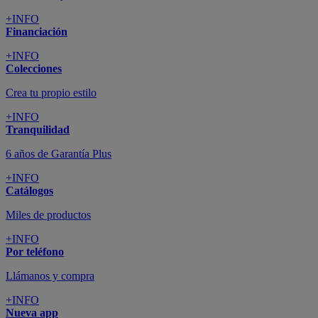
+INFO
Financiación
+INFO
Colecciones
Crea tu propio estilo
+INFO
Tranquilidad
6 años de Garantía Plus
+INFO
Catálogos
Miles de productos
+INFO
Por teléfono
Llámanos y compra
+INFO
Nueva app