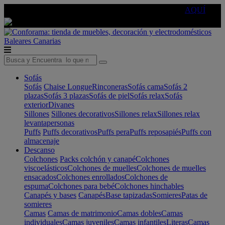
🔵Cambia tu electro con
-10% EXTRA
de descuento ☑️
AQUÍ
Baleares
Canarias
Sofás
Sofás
Chaise Longue
Rinconeras
Sofás cama
Sofás 2
plazas
Sofás 3 plazas
Sofás de piel
Sofás relax
Sofás
exterior
Divanes
Sillones
Sillones decorativos
Sillones relax
Sillones relax
levantapersonas
Puffs
Puffs decorativos
Puffs pera
Puffs reposapiés
Puffs con
almacenaje
Descanso
Colchones
Packs colchón y canapé
Colchones
viscoelásticos
Colchones de muelles
Colchones de muelles
ensacados
Colchones enrollados
Colchones de
espuma
Colchones para bebé
Colchones hinchables
Canapés y bases
Canapés
Base tapizadas
Somieres
Patas de
somieres
Camas
Camas de matrimonio
Camas dobles
Camas
individuales
Camas juveniles
Camas infantiles
Literas
Camas