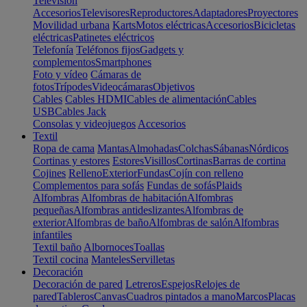
Televisión
Accesorios
Televisores
Reproductores
Adaptadores
Proyectores
Movilidad urbana
Karts
Motos eléctricas
Accesorios
Bicicletas
eléctricas
Patinetes eléctricos
Telefonía
Teléfonos fijos
Gadgets y
complementos
Smartphones
Foto y vídeo
Cámaras de
fotos
Trípodes
Videocámaras
Objetivos
Cables
Cables HDMI
Cables de alimentación
Cables
USB
Cables Jack
Consolas y videojuegos
Accesorios
Textil
Ropa de cama
Mantas
Almohadas
Colchas
Sábanas
Nórdicos
Cortinas y estores
Estores
Visillos
Cortinas
Barras de cortina
Cojines
Relleno
Exterior
Fundas
Cojín con relleno
Complementos para sofás
Fundas de sofás
Plaids
Alfombras
Alfombras de habitación
Alfombras
pequeñas
Alfombras antideslizantes
Alfombras de
exterior
Alfombras de baño
Alfombras de salón
Alfombras
infantiles
Textil baño
Albornoces
Toallas
Textil cocina
Manteles
Servilletas
Decoración
Decoración de pared
Letreros
Espejos
Relojes de
pared
Tableros
Canvas
Cuadros pintados a mano
Marcos
Placas