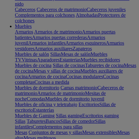
nido
Cabeceros
Cabeceros de matrimonio
Cabeceros juveniles
Complementos para colchones
Almohadas
Protectores de
colchones
Muebles
Armarios
Armarios de matrimonio
Armarios puertas
batientes
Armarios puertas correderas
Armarios
juvenil
Armarios infantiles
Armarios esquineros
Armarios
vestidores
Armarios auxiliares
Zapateros
Muebles de salón
Sillas
Mesas de salón
Muebles
TV
Vitrinas
Aparadores
Estanterias
Muebles recibidores
Muebles de cocina
Sillas de cocinas
Taburetes de cocina
Mesas
de cocina
Mesas y sillas de cocina
Muebles auxiliares de
cocina
Armarios de cocina
Cocinas modulares
Cocinas
completas
Cocinas a medida
Muebles de dormitorio
Camas matrimonio
Cabeceros de
matrimonio
Armarios de matrimonio
Mesitas de
noche
Comodas
Muebles de dormitorio juvenil
Muebles de oficina y teletrabajo
Escritorios
Sillas de
escritorio
Estanterías
Muebles de Gaming
Sillas gaming
Escritorios gaming
Sillas
Taburetes
Bancos
Sillas de comedor
Sillas
infantiles
Complementos para sillas
Mesas
Conjuntos de mesas y sillas
Mesas extensibles
Mesas
altas
Mesas multiusos