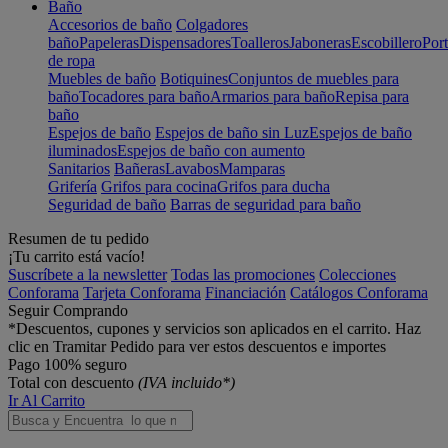
Baño
Accesorios de baño
Colgadores
baño
Papeleras
Dispensadores
Toalleros
Jaboneras
Escobillero
Port
de ropa
Muebles de baño
Botiquines
Conjuntos de muebles para
baño
Tocadores para baño
Armarios para baño
Repisa para
baño
Espejos de baño
Espejos de baño sin Luz
Espejos de baño
iluminados
Espejos de baño con aumento
Sanitarios
Bañeras
Lavabos
Mamparas
Grifería
Grifos para cocina
Grifos para ducha
Seguridad de baño
Barras de seguridad para baño
Resumen de tu pedido
¡Tu carrito está vacío!
Suscríbete a la newsletter
Todas las promociones
Colecciones
Conforama
Tarjeta Conforama
Financiación
Catálogos Conforama
Seguir Comprando
*Descuentos, cupones y servicios son aplicados en el carrito. Haz
clic en Tramitar Pedido para ver estos descuentos e importes
Pago 100% seguro
Total con descuento
(IVA incluido*)
Ir Al Carrito