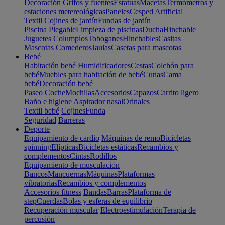
Decoración
Grifos y fuentes
Estatuas
Macetas
Termómetros y
estaciones metereológicas
Paneles
Cesped Artificial
Textil
Cojines de jardín
Fundas de jardín
Piscina
Plegable
Limpieza de piscinas
Ducha
Hinchable
Juguetes
Columpios
Toboganes
Hinchables
Casitas
Mascotas
Comederos
Jaulas
Casetas para mascotas
Bebé
Habitación bebé
Humidificadores
Cestas
Colchón para
bebé
Muebles para habitación de bebé
Cunas
Cama
bebé
Decoración bebé
Paseo
Coche
Mochilas
Accesorios
Capazos
Carrito ligero
Baño e higiene
Aspirador nasal
Orinales
Textil bebé
Cojines
Funda
Seguridad
Barreras
Deporte
Equipamiento de cardio
Máquinas de remo
Bicicletas
spinning
Elípticas
Bicicletas estáticas
Recambios y
complementos
Cintas
Rodillos
Equipamiento de musculación
Bancos
Mancuernas
Máquinas
Plataformas
vibratorias
Recambios y complementos
Accesorios fitness
Bandas
Barras
Plataforma de
step
Cuerdas
Bolas y esferas de equilibrio
Recuperación muscular
Electroestimulación
Terapia de
percusión