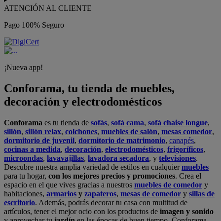
ATENCIÓN AL CLIENTE
Pago 100% Seguro
¡Nueva app!
Conforama, tu tienda de muebles,
decoración y electrodomésticos
Conforama
es tu tienda de
sofás
,
sofá cama
,
sofá chaise longue
,
sillón
,
sillón relax
,
colchones
,
muebles de salón
,
mesas comedor
,
dormitorio de juvenil
,
dormitorio de matrimonio
,
canapés
,
cocinas a medida
,
decoración
,
electrodomésticos
,
frigoríficos
,
microondas
,
lavavajillas
,
lavadora secadora
, y
televisiones
.
Descubre nuestra amplia variedad de estilos en cualquier
muebles
para tu hogar,
con los mejores precios y promociones
. Crea el
espacio en el que vives gracias a nuestros
muebles de comedor
y
habitaciones,
armarios
y
zapateros
,
mesas de comedor
y
sillas de
escritorio
. Además, podrás decorar tu casa con multitud de
artículos, tener el mejor ocio con los productos de
imagen y sonido
y aprovechar tu
jardín
en las épocas de buen tiempo. Conforama