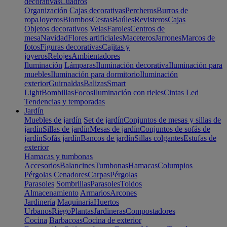
decorativas
Cuadros
Organización
Cajas decorativas
Percheros
Burros de
ropa
Joyeros
Biombos
Cestas
Baúles
Revisteros
Cajas
Objetos decorativos
Velas
Faroles
Centros de
mesa
Navidad
Flores artificiales
Maceteros
Jarrones
Marcos de
fotos
Figuras decorativas
Cajitas y
joyeros
Relojes
Ambientadores
Iluminación
Lámparas
Iluminación decorativa
Iluminación para
muebles
Iluminación para dormitorio
Iluminación
exterior
Guirnaldas
Balizas
Smart
Light
Bombillas
Focos
Iluminación con rieles
Cintas Led
Tendencias y temporadas
Jardín
Muebles de jardín
Set de jardín
Conjuntos de mesas y sillas de
jardín
Sillas de jardín
Mesas de jardín
Conjuntos de sofás de
jardín
Sofás jardín
Bancos de jardín
Sillas colgantes
Estufas de
exterior
Hamacas y tumbonas
Accesorios
Balancines
Tumbonas
Hamacas
Columpios
Pérgolas
Cenadores
Carpas
Pérgolas
Parasoles
Sombrillas
Parasoles
Toldos
Almacenamiento
Armarios
Arcones
Jardinería
Maquinaria
Huertos
Urbanos
Riego
Plantas
Jardineras
Compostadores
Cocina
Barbacoas
Cocina de exterior