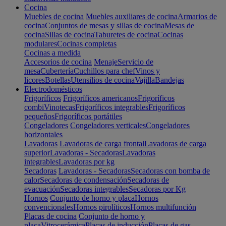
Cocina
Muebles de cocina
Muebles auxiliares de cocina
Armarios de
cocina
Conjuntos de mesas y sillas de cocina
Mesas de
cocina
Sillas de cocina
Taburetes de cocina
Cocinas
modulares
Cocinas completas
Cocinas a medida
Accesorios de cocina
Menaje
Servicio de
mesa
Cubertería
Cuchillos para chef
Vinos y
licores
Botellas
Utensilios de cocina
Vajilla
Bandejas
Electrodomésticos
Frigoríficos
Frigoríficos americanos
Frigoríficos
combi
Vinotecas
Frigoríficos integrables
Frigoríficos
pequeños
Frigoríficos portátiles
Congeladores
Congeladores verticales
Congeladores
horizontales
Lavadoras
Lavadoras de carga frontal
Lavadoras de carga
superior
Lavadoras - Secadoras
Lavadoras
integrables
Lavadoras por kg
Secadoras
Lavadoras - Secadoras
Secadoras con bomba de
calor
Secadoras de condensación
Secadoras de
evacuación
Secadoras integrables
Secadoras por Kg
Hornos
Conjunto de horno y placa
Hornos
convencionales
Hornos pirolíticos
Hornos multifunción
Placas de cocina
Conjunto de horno y
placa
Vitrocerámica
Placas de inducción
Placas de gas