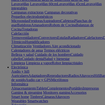
Lavavajillas
Lavavajillas 60cm
Lavavajillas 45cm
Lavavajillas
integrables
Campanas extractoras
Campanas decorativas
Pequeños electrodomésticos
Microondas
Freidoras
Aspiradores
Cafeteras
Planchas de
asar
Batidoras
Amasadores
Robots de Cocina
Balanzas de
Cocina
Tostadoras
Calefacción
Termoventiladores
Convectores
Estufas
Radiadores
Calefactores
D
Térmicos
Humidificadores
Climatización
Ventiladores
Aire acondicionado
Calentadores de agua
Termos eléctricos
Belleza y salud
Cuidado de los hombres
Cuidado
cabello
Cuidado dental
Salud y bienestar
Limpieza
Limpieza a vapor
Robot limpiacristales
Electrónica
Audio y hifi
Auriculares
Adaptadores
Reproductores
Radios
Altavoces
Hifi
Bar
de sonido
Audio car y GPS
Micrófonos
Informática
Almacenamiento
Tablets
Complementos
Portátiles
Impresoras
Gaming & streaming
Monitores gaming
Accesorios
Smart home
Timbres
Cámaras
Altavoces
Wearables
Smartwatches