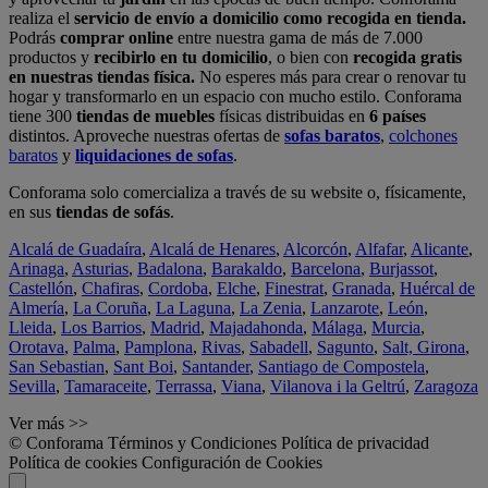
realiza el
servicio de envío a domicilio como recogida en tienda.
Podrás
comprar online
entre nuestra gama de más de 7.000
productos y
recibirlo en tu domicilio
, o bien con
recogida gratis
en nuestras tiendas física.
No esperes más para crear o renovar tu
hogar y transformarlo en un espacio con mucho estilo. Conforama
tiene 300
tiendas de muebles
físicas distribuidas en
6 países
distintos. Aproveche nuestras ofertas de
sofas baratos
,
colchones
baratos
y
liquidaciones de sofas
.
Conforama solo comercializa a través de su website o, físicamente,
en sus
tiendas de sofás
.
Alcalá de Guadaíra
,
Alcalá de Henares
,
Alcorcón
,
Alfafar
,
Alicante
,
Arinaga
,
Asturias
,
Badalona
,
Barakaldo
,
Barcelona
,
Burjassot
,
Castellón
,
Chafiras
,
Cordoba
,
Elche
,
Finestrat
,
Granada
,
Huércal de
Almería
,
La Coruña
,
La Laguna
,
La Zenia
,
Lanzarote
,
León
,
Lleida
,
Los Barrios
,
Madrid
,
Majadahonda
,
Málaga
,
Murcia
,
Orotava
,
Palma
,
Pamplona
,
Rivas
,
Sabadell
,
Sagunto
,
Salt, Girona
,
San Sebastian
,
Sant Boi
,
Santander
,
Santiago de Compostela
,
Sevilla
,
Tamaraceite
,
Terrassa
,
Viana
,
Vilanova i la Geltrú
,
Zaragoza
Ver más >>
© Conforama
Términos y Condiciones
Política de privacidad
Política de cookies
Configuración de Cookies