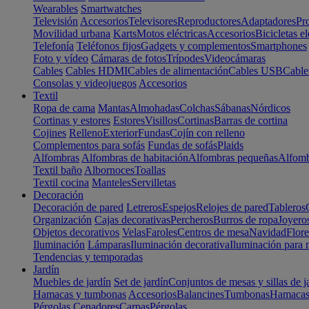
Wearables
Smartwatches
Televisión
Accesorios
Televisores
Reproductores
Adaptadores
Pr
Movilidad urbana
Karts
Motos eléctricas
Accesorios
Bicicletas el
Telefonía
Teléfonos fijos
Gadgets y complementos
Smartphones
Foto y vídeo
Cámaras de fotos
Trípodes
Videocámaras
Cables
Cables HDMI
Cables de alimentación
Cables USB
Cable
Consolas y videojuegos
Accesorios
Textil
Ropa de cama
Mantas
Almohadas
Colchas
Sábanas
Nórdicos
Cortinas y estores
Estores
Visillos
Cortinas
Barras de cortina
Cojines
Relleno
Exterior
Fundas
Cojín con relleno
Complementos para sofás
Fundas de sofás
Plaids
Alfombras
Alfombras de habitación
Alfombras pequeñas
Alfomb
Textil baño
Albornoces
Toallas
Textil cocina
Manteles
Servilletas
Decoración
Decoración de pared
Letreros
Espejos
Relojes de pared
Tableros
Organización
Cajas decorativas
Percheros
Burros de ropa
Joyero
Objetos decorativos
Velas
Faroles
Centros de mesa
Navidad
Flore
Iluminación
Lámparas
Iluminación decorativa
Iluminación para 
Tendencias y temporadas
Jardín
Muebles de jardín
Set de jardín
Conjuntos de mesas y sillas de j
Hamacas y tumbonas
Accesorios
Balancines
Tumbonas
Hamaca
Pérgolas
Cenadores
Carpas
Pérgolas