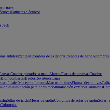
oyectores
éctricas
Patinetes eléctricos
s Jack
ras antideslizantes
Alfombras de exterior
Alfombras de baño
Alfombras 
Canvas
Cuadros pintados a mano
Marcos
Placas decorativas
Cuadros
s
Biombos
Cestas
Baúles
Revisteros
Cajas
s artificiales
Maceteros
Jarrones
Marcos de fotos
Figuras decorativas
Cajit
muebles
Iluminación para dormitorio
Iluminación exterior
Guirnaldas
Bali
ardín
Sillas de jardín
Mesas de jardín
Conjuntos de sofás de jardín
Sofás j
s
Columpios