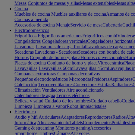
Mesas
Conjuntos de mesas y sillas
Mesas extensibles
Mesas alta
Cocina
Muebles de cocina
Muebles auxiliares de cocina
Armarios de co
Cocinas a medida
Accesorios de cocina
Menaje
Servicio de mesa
Cubertería
Cuchil
Electrodomésticos
Frigoríficos
Frigoríficos americanos
Frigoríficos combi
Vinoteca
Congeladores
Congeladores verticales
Congeladores horizontal
Lavadoras
Lavadoras de carga frontal
Lavadoras de carga super
Secadoras
Lavadoras - Secadoras
Secadoras con bomba de calo
Hornos
Conjunto de horno y placa
Hornos convencionales
Horno
Placas de cocina
Conjunto de horno y placa
Vitrocerámica
Placa
Lavavajillas
Lavavajillas 60cm
Lavavajillas 45cm
Lavavajillas i
Campanas extractoras
Campanas decorativas
Pequeños electrodomésticos
Microondas
Freidoras
Aspiradores
C
Calefacción
Termoventiladores
Convectores
Estufas
Radiadores
C
Climatización
Ventiladores
Aire acondicionado
Calentadores de agua
Termos eléctricos
Belleza y salud
Cuidado de los hombres
Cuidado cabello
Cuidad
Limpieza
Limpieza a vapor
Robot limpiacristales
Electrónica
Audio y hifi
Auriculares
Adaptadores
Reproductores
Radios
Alta
Informática
Almacenamiento
Tablets
Complementos
Portátiles
Im
Gaming & streaming
Monitores gaming
Accesorios
Smart home
Timbres
Cámaras
Altavoces