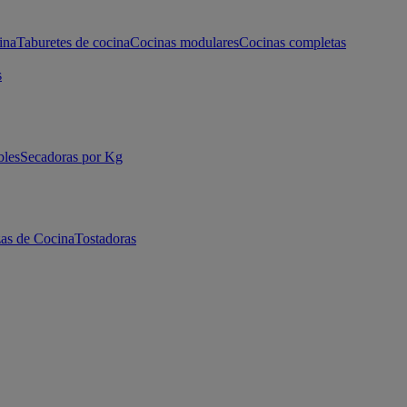
ina
Taburetes de cocina
Cocinas modulares
Cocinas completas
s
bles
Secadoras por Kg
as de Cocina
Tostadoras