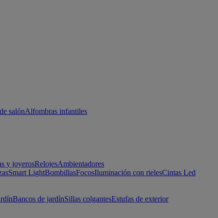
de salón
Alfombras infantiles
as y joyeros
Relojes
Ambientadores
zas
Smart Light
Bombillas
Focos
Iluminación con rieles
Cintas Led
ardín
Bancos de jardín
Sillas colgantes
Estufas de exterior