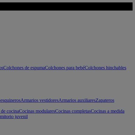
os
Colchones de espuma
Colchones para bebé
Colchones hinchables
esquineros
Armarios vestidores
Armarios auxiliares
Zapateros
 de cocina
Cocinas modulares
Cocinas completas
Cocinas a medida
mitorio juvenil