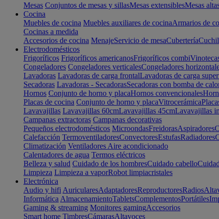
Mesas
Conjuntos de mesas y sillas
Mesas extensibles
Mesas alta
Cocina
Muebles de cocina
Muebles auxiliares de cocina
Armarios de co
Cocinas a medida
Accesorios de cocina
Menaje
Servicio de mesa
Cubertería
Cuchil
Electrodomésticos
Frigoríficos
Frigoríficos americanos
Frigoríficos combi
Vinoteca
Congeladores
Congeladores verticales
Congeladores horizontal
Lavadoras
Lavadoras de carga frontal
Lavadoras de carga super
Secadoras
Lavadoras - Secadoras
Secadoras con bomba de calo
Hornos
Conjunto de horno y placa
Hornos convencionales
Horno
Placas de cocina
Conjunto de horno y placa
Vitrocerámica
Placa
Lavavajillas
Lavavajillas 60cm
Lavavajillas 45cm
Lavavajillas i
Campanas extractoras
Campanas decorativas
Pequeños electrodomésticos
Microondas
Freidoras
Aspiradores
C
Calefacción
Termoventiladores
Convectores
Estufas
Radiadores
C
Climatización
Ventiladores
Aire acondicionado
Calentadores de agua
Termos eléctricos
Belleza y salud
Cuidado de los hombres
Cuidado cabello
Cuidad
Limpieza
Limpieza a vapor
Robot limpiacristales
Electrónica
Audio y hifi
Auriculares
Adaptadores
Reproductores
Radios
Alta
Informática
Almacenamiento
Tablets
Complementos
Portátiles
Im
Gaming & streaming
Monitores gaming
Accesorios
Smart home
Timbres
Cámaras
Altavoces