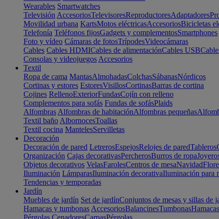
Wearables
Smartwatches
Televisión
Accesorios
Televisores
Reproductores
Adaptadores
Pr
Movilidad urbana
Karts
Motos eléctricas
Accesorios
Bicicletas el
Telefonía
Teléfonos fijos
Gadgets y complementos
Smartphones
Foto y vídeo
Cámaras de fotos
Trípodes
Videocámaras
Cables
Cables HDMI
Cables de alimentación
Cables USB
Cable
Consolas y videojuegos
Accesorios
Textil
Ropa de cama
Mantas
Almohadas
Colchas
Sábanas
Nórdicos
Cortinas y estores
Estores
Visillos
Cortinas
Barras de cortina
Cojines
Relleno
Exterior
Fundas
Cojín con relleno
Complementos para sofás
Fundas de sofás
Plaids
Alfombras
Alfombras de habitación
Alfombras pequeñas
Alfomb
Textil baño
Albornoces
Toallas
Textil cocina
Manteles
Servilletas
Decoración
Decoración de pared
Letreros
Espejos
Relojes de pared
Tableros
Organización
Cajas decorativas
Percheros
Burros de ropa
Joyero
Objetos decorativos
Velas
Faroles
Centros de mesa
Navidad
Flore
Iluminación
Lámparas
Iluminación decorativa
Iluminación para 
Tendencias y temporadas
Jardín
Muebles de jardín
Set de jardín
Conjuntos de mesas y sillas de j
Hamacas y tumbonas
Accesorios
Balancines
Tumbonas
Hamaca
Pérgolas
Cenadores
Carpas
Pérgolas