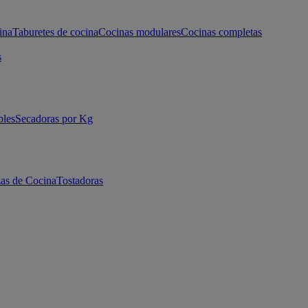
ina
Taburetes de cocina
Cocinas modulares
Cocinas completas
s
bles
Secadoras por Kg
as de Cocina
Tostadoras