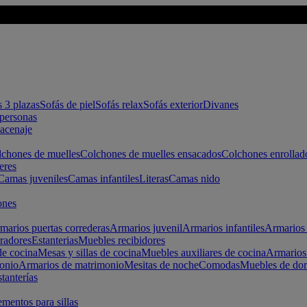
s 3 plazas
Sofás de piel
Sofás relax
Sofás exterior
Divanes
apersonas
macenaje
chones de muelles
Colchones de muelles ensacados
Colchones enrollad
eres
Camas juveniles
Camas infantiles
Literas
Camas nido
ones
marios puertas correderas
Armarios juvenil
Armarios infantiles
Armarios 
radores
Estanterias
Muebles recibidores
e cocina
Mesas y sillas de cocina
Muebles auxiliares de cocina
Armarios
onio
Armarios de matrimonio
Mesitas de noche
Comodas
Muebles de dor
tanterías
entos para sillas