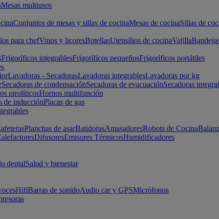
s
Mesas multiusos
cina
Conjuntos de mesas y sillas de cocina
Mesas de cocina
Sillas de coc
los para chef
Vinos y licores
Botellas
Utensilios de cocina
Vajilla
Bandeja
s
Frigoríficos integrables
Frigoríficos pequeños
Frigoríficos portátiles
es
ior
Lavadoras - Secadoras
Lavadoras integrables
Lavadoras por kg
r
Secadoras de condensación
Secadoras de evacuación
Secadoras integra
s pirolíticos
Hornos multifunción
s de inducción
Placas de gas
ntegrables
afeteras
Planchas de asar
Batidoras
Amasadores
Robots de Cocina
Balanz
alefactores
Difusores
Emisores Térmicos
Humidificadores
o dental
Salud y bienestar
voces
Hifi
Barras de sonido
Audio car y GPS
Micrófonos
presoras