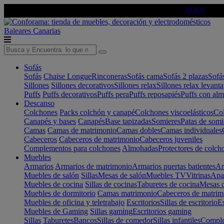
🔵Cambia tu electro con
-10% EXTRA
de descuento ☑️
AQUÍ
Baleares
Canarias
Sofás
Sofás
Chaise Longue
Rinconeras
Sofás cama
Sofás 2 plazas
Sofá
Sillones
Sillones decorativos
Sillones relax
Sillones relax levant
Puffs
Puffs decorativos
Puffs pera
Puffs reposapiés
Puffs con al
Descanso
Colchones
Packs colchón y canapé
Colchones viscoelásticos
Col
Canapés y bases
Canapés
Base tapizadas
Somieres
Patas de somi
Camas
Camas de matrimonio
Camas dobles
Camas individuales
Cabeceros
Cabeceros de matrimonio
Cabeceros juveniles
Complementos para colchones
Almohadas
Protectores de colch
Muebles
Armarios
Armarios de matrimonio
Armarios puertas batientes
Ar
Muebles de salón
Sillas
Mesas de salón
Muebles TV
Vitrinas
Apa
Muebles de cocina
Sillas de cocinas
Taburetes de cocina
Mesas d
Muebles de dormitorio
Camas matrimonio
Cabeceros de matrim
Muebles de oficina y teletrabajo
Escritorios
Sillas de escritorio
Es
Muebles de Gaming
Sillas gaming
Escritorios gaming
Sillas
Taburetes
Bancos
Sillas de comedor
Sillas infantiles
Complem