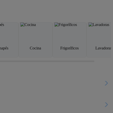
napés
Cocina
Frigoríficos
Lavadoras