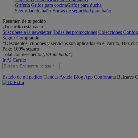
Grifería
Grifos para cocina
Grifos para ducha
Seguridad de baño
Barras de seguridad para baño
Resumen de tu pedido
¡Tu carrito está vacío!
Suscríbete a la newsletter
Todas las promociones
Colecciones Confo
Seguir Comprando
*Descuentos, cupones y servicios son aplicados en el carrito. Haz cli
Pago 100% seguro
Total con descuento
(IVA incluido*)
Ir Al Carrito
Estado de mi pedido
Tiendas
Ayuda
Blog
App Conforama
Baleares
C