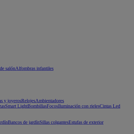
de salón
Alfombras infantiles
as y joyeros
Relojes
Ambientadores
zas
Smart Light
Bombillas
Focos
Iluminación con rieles
Cintas Led
ardín
Bancos de jardín
Sillas colgantes
Estufas de exterior