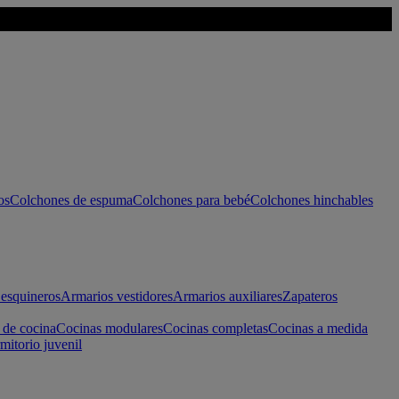
os
Colchones de espuma
Colchones para bebé
Colchones hinchables
esquineros
Armarios vestidores
Armarios auxiliares
Zapateros
 de cocina
Cocinas modulares
Cocinas completas
Cocinas a medida
mitorio juvenil