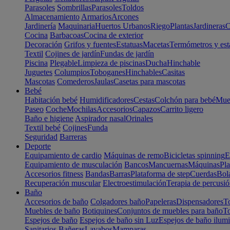
Parasoles
Sombrillas
Parasoles
Toldos
Almacenamiento
Armarios
Arcones
Jardinería
Maquinaria
Huertos Urbanos
Riego
Plantas
Jardineras
C
Cocina
Barbacoas
Cocina de exterior
Decoración
Grifos y fuentes
Estatuas
Macetas
Termómetros y est
Textil
Cojines de jardín
Fundas de jardín
Piscina
Plegable
Limpieza de piscinas
Ducha
Hinchable
Juguetes
Columpios
Toboganes
Hinchables
Casitas
Mascotas
Comederos
Jaulas
Casetas para mascotas
Bebé
Habitación bebé
Humidificadores
Cestas
Colchón para bebé
Mueb
Paseo
Coche
Mochilas
Accesorios
Capazos
Carrito ligero
Baño e higiene
Aspirador nasal
Orinales
Textil bebé
Cojines
Funda
Seguridad
Barreras
Deporte
Equipamiento de cardio
Máquinas de remo
Bicicletas spinning
E
Equipamiento de musculación
Bancos
Mancuernas
Máquinas
Pla
Accesorios fitness
Bandas
Barras
Plataforma de step
Cuerdas
Bola
Recuperación muscular
Electroestimulación
Terapia de percusi
Baño
Accesorios de baño
Colgadores baño
Papeleras
Dispensadores
To
Muebles de baño
Botiquines
Conjuntos de muebles para baño
To
Espejos de baño
Espejos de baño sin Luz
Espejos de baño ilum
Sanitarios
Bañeras
Lavabos
Mamparas