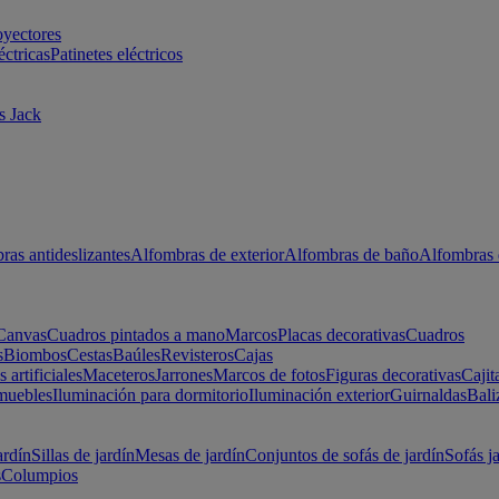
oyectores
éctricas
Patinetes eléctricos
s Jack
ras antideslizantes
Alfombras de exterior
Alfombras de baño
Alfombras 
Canvas
Cuadros pintados a mano
Marcos
Placas decorativas
Cuadros
s
Biombos
Cestas
Baúles
Revisteros
Cajas
s artificiales
Maceteros
Jarrones
Marcos de fotos
Figuras decorativas
Cajit
muebles
Iluminación para dormitorio
Iluminación exterior
Guirnaldas
Bali
ardín
Sillas de jardín
Mesas de jardín
Conjuntos de sofás de jardín
Sofás j
s
Columpios