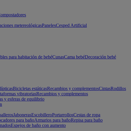
ompostadores
aciones metereológicas
Paneles
Cesped Artificial
les para habitación de bebé
Cunas
Cama bebé
Decoración bebé
lípticas
Bicicletas estáticas
Recambios y complementos
Cintas
Rodillos
taformas vibratorias
Recambios y complementos
s y esferas de equilibrio
ón
alleros
Jaboneras
Escobillero
Portarrollos
Cestas de ropa
cadores para baño
Armarios para baño
Repisa para baño
inados
Espejos de baño con aumento