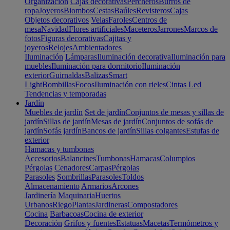
Organización
Cajas decorativas
Percheros
Burros de
ropa
Joyeros
Biombos
Cestas
Baúles
Revisteros
Cajas
Objetos decorativos
Velas
Faroles
Centros de
mesa
Navidad
Flores artificiales
Maceteros
Jarrones
Marcos de
fotos
Figuras decorativas
Cajitas y
joyeros
Relojes
Ambientadores
Iluminación
Lámparas
Iluminación decorativa
Iluminación para
muebles
Iluminación para dormitorio
Iluminación
exterior
Guirnaldas
Balizas
Smart
Light
Bombillas
Focos
Iluminación con rieles
Cintas Led
Tendencias y temporadas
Jardín
Muebles de jardín
Set de jardín
Conjuntos de mesas y sillas de
jardín
Sillas de jardín
Mesas de jardín
Conjuntos de sofás de
jardín
Sofás jardín
Bancos de jardín
Sillas colgantes
Estufas de
exterior
Hamacas y tumbonas
Accesorios
Balancines
Tumbonas
Hamacas
Columpios
Pérgolas
Cenadores
Carpas
Pérgolas
Parasoles
Sombrillas
Parasoles
Toldos
Almacenamiento
Armarios
Arcones
Jardinería
Maquinaria
Huertos
Urbanos
Riego
Plantas
Jardineras
Compostadores
Cocina
Barbacoas
Cocina de exterior
Decoración
Grifos y fuentes
Estatuas
Macetas
Termómetros y