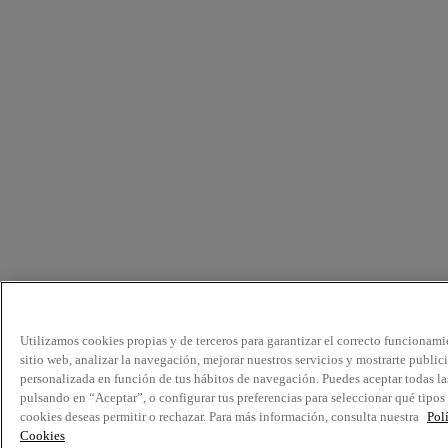
Utilizamos cookies propias y de terceros para garantizar el correcto funcionami
sitio web, analizar la navegación, mejorar nuestros servicios y mostrarte public
personalizada en función de tus hábitos de navegación. Puedes aceptar todas la
pulsando en “Aceptar”, o configurar tus preferencias para seleccionar qué tipos
cookies deseas permitir o rechazar. Para más información, consulta nuestra
Pol
Cookies