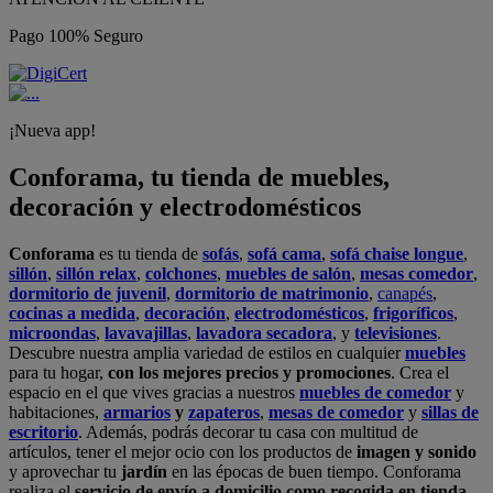
Pago 100% Seguro
¡Nueva app!
Conforama, tu tienda de muebles,
decoración y electrodomésticos
Conforama
es tu tienda de
sofás
,
sofá cama
,
sofá chaise longue
,
sillón
,
sillón relax
,
colchones
,
muebles de salón
,
mesas comedor
,
dormitorio de juvenil
,
dormitorio de matrimonio
,
canapés
,
cocinas a medida
,
decoración
,
electrodomésticos
,
frigoríficos
,
microondas
,
lavavajillas
,
lavadora secadora
, y
televisiones
.
Descubre nuestra amplia variedad de estilos en cualquier
muebles
para tu hogar,
con los mejores precios y promociones
. Crea el
espacio en el que vives gracias a nuestros
muebles de comedor
y
habitaciones,
armarios
y
zapateros
,
mesas de comedor
y
sillas de
escritorio
. Además, podrás decorar tu casa con multitud de
artículos, tener el mejor ocio con los productos de
imagen y sonido
y aprovechar tu
jardín
en las épocas de buen tiempo. Conforama
realiza el
servicio de envío a domicilio como recogida en tienda.