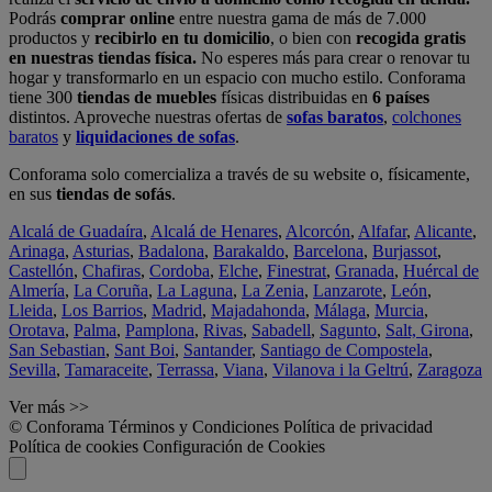
Podrás
comprar online
entre nuestra gama de más de 7.000
productos y
recibirlo en tu domicilio
, o bien con
recogida gratis
en nuestras tiendas física.
No esperes más para crear o renovar tu
hogar y transformarlo en un espacio con mucho estilo. Conforama
tiene 300
tiendas de muebles
físicas distribuidas en
6 países
distintos. Aproveche nuestras ofertas de
sofas baratos
,
colchones
baratos
y
liquidaciones de sofas
.
Conforama solo comercializa a través de su website o, físicamente,
en sus
tiendas de sofás
.
Alcalá de Guadaíra
,
Alcalá de Henares
,
Alcorcón
,
Alfafar
,
Alicante
,
Arinaga
,
Asturias
,
Badalona
,
Barakaldo
,
Barcelona
,
Burjassot
,
Castellón
,
Chafiras
,
Cordoba
,
Elche
,
Finestrat
,
Granada
,
Huércal de
Almería
,
La Coruña
,
La Laguna
,
La Zenia
,
Lanzarote
,
León
,
Lleida
,
Los Barrios
,
Madrid
,
Majadahonda
,
Málaga
,
Murcia
,
Orotava
,
Palma
,
Pamplona
,
Rivas
,
Sabadell
,
Sagunto
,
Salt, Girona
,
San Sebastian
,
Sant Boi
,
Santander
,
Santiago de Compostela
,
Sevilla
,
Tamaraceite
,
Terrassa
,
Viana
,
Vilanova i la Geltrú
,
Zaragoza
Ver más >>
© Conforama
Términos y Condiciones
Política de privacidad
Política de cookies
Configuración de Cookies