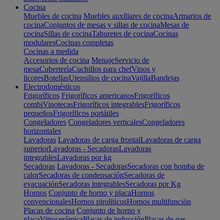
Cocina
Muebles de cocina
Muebles auxiliares de cocina
Armarios de
cocina
Conjuntos de mesas y sillas de cocina
Mesas de
cocina
Sillas de cocina
Taburetes de cocina
Cocinas
modulares
Cocinas completas
Cocinas a medida
Accesorios de cocina
Menaje
Servicio de
mesa
Cubertería
Cuchillos para chef
Vinos y
licores
Botellas
Utensilios de cocina
Vajilla
Bandejas
Electrodomésticos
Frigoríficos
Frigoríficos americanos
Frigoríficos
combi
Vinotecas
Frigoríficos integrables
Frigoríficos
pequeños
Frigoríficos portátiles
Congeladores
Congeladores verticales
Congeladores
horizontales
Lavadoras
Lavadoras de carga frontal
Lavadoras de carga
superior
Lavadoras - Secadoras
Lavadoras
integrables
Lavadoras por kg
Secadoras
Lavadoras - Secadoras
Secadoras con bomba de
calor
Secadoras de condensación
Secadoras de
evacuación
Secadoras integrables
Secadoras por Kg
Hornos
Conjunto de horno y placa
Hornos
convencionales
Hornos pirolíticos
Hornos multifunción
Placas de cocina
Conjunto de horno y
placa
Vitrocerámica
Placas de inducción
Placas de gas