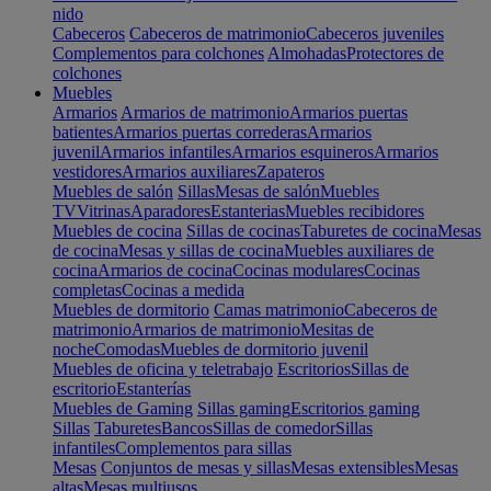
nido
Cabeceros
Cabeceros de matrimonio
Cabeceros juveniles
Complementos para colchones
Almohadas
Protectores de
colchones
Muebles
Armarios
Armarios de matrimonio
Armarios puertas
batientes
Armarios puertas correderas
Armarios
juvenil
Armarios infantiles
Armarios esquineros
Armarios
vestidores
Armarios auxiliares
Zapateros
Muebles de salón
Sillas
Mesas de salón
Muebles
TV
Vitrinas
Aparadores
Estanterias
Muebles recibidores
Muebles de cocina
Sillas de cocinas
Taburetes de cocina
Mesas
de cocina
Mesas y sillas de cocina
Muebles auxiliares de
cocina
Armarios de cocina
Cocinas modulares
Cocinas
completas
Cocinas a medida
Muebles de dormitorio
Camas matrimonio
Cabeceros de
matrimonio
Armarios de matrimonio
Mesitas de
noche
Comodas
Muebles de dormitorio juvenil
Muebles de oficina y teletrabajo
Escritorios
Sillas de
escritorio
Estanterías
Muebles de Gaming
Sillas gaming
Escritorios gaming
Sillas
Taburetes
Bancos
Sillas de comedor
Sillas
infantiles
Complementos para sillas
Mesas
Conjuntos de mesas y sillas
Mesas extensibles
Mesas
altas
Mesas multiusos