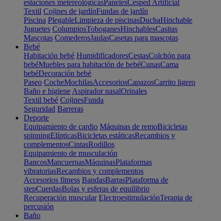
estaciones metereológicas
Paneles
Cesped Artificial
Textil
Cojines de jardín
Fundas de jardín
Piscina
Plegable
Limpieza de piscinas
Ducha
Hinchable
Juguetes
Columpios
Toboganes
Hinchables
Casitas
Mascotas
Comederos
Jaulas
Casetas para mascotas
Bebé
Habitación bebé
Humidificadores
Cestas
Colchón para
bebé
Muebles para habitación de bebé
Cunas
Cama
bebé
Decoración bebé
Paseo
Coche
Mochilas
Accesorios
Capazos
Carrito ligero
Baño e higiene
Aspirador nasal
Orinales
Textil bebé
Cojines
Funda
Seguridad
Barreras
Deporte
Equipamiento de cardio
Máquinas de remo
Bicicletas
spinning
Elípticas
Bicicletas estáticas
Recambios y
complementos
Cintas
Rodillos
Equipamiento de musculación
Bancos
Mancuernas
Máquinas
Plataformas
vibratorias
Recambios y complementos
Accesorios fitness
Bandas
Barras
Plataforma de
step
Cuerdas
Bolas y esferas de equilibrio
Recuperación muscular
Electroestimulación
Terapia de
percusión
Baño