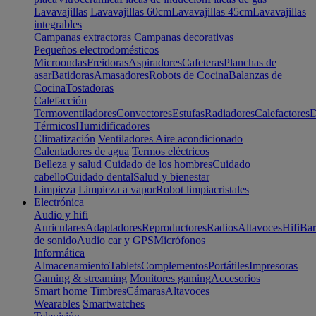
Lavavajillas
Lavavajillas 60cm
Lavavajillas 45cm
Lavavajillas
integrables
Campanas extractoras
Campanas decorativas
Pequeños electrodomésticos
Microondas
Freidoras
Aspiradores
Cafeteras
Planchas de
asar
Batidoras
Amasadores
Robots de Cocina
Balanzas de
Cocina
Tostadoras
Calefacción
Termoventiladores
Convectores
Estufas
Radiadores
Calefactores
D
Térmicos
Humidificadores
Climatización
Ventiladores
Aire acondicionado
Calentadores de agua
Termos eléctricos
Belleza y salud
Cuidado de los hombres
Cuidado
cabello
Cuidado dental
Salud y bienestar
Limpieza
Limpieza a vapor
Robot limpiacristales
Electrónica
Audio y hifi
Auriculares
Adaptadores
Reproductores
Radios
Altavoces
Hifi
Bar
de sonido
Audio car y GPS
Micrófonos
Informática
Almacenamiento
Tablets
Complementos
Portátiles
Impresoras
Gaming & streaming
Monitores gaming
Accesorios
Smart home
Timbres
Cámaras
Altavoces
Wearables
Smartwatches