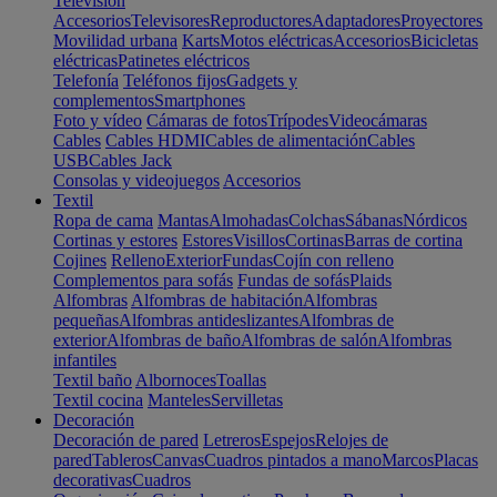
Televisión
Accesorios
Televisores
Reproductores
Adaptadores
Proyectores
Movilidad urbana
Karts
Motos eléctricas
Accesorios
Bicicletas
eléctricas
Patinetes eléctricos
Telefonía
Teléfonos fijos
Gadgets y
complementos
Smartphones
Foto y vídeo
Cámaras de fotos
Trípodes
Videocámaras
Cables
Cables HDMI
Cables de alimentación
Cables
USB
Cables Jack
Consolas y videojuegos
Accesorios
Textil
Ropa de cama
Mantas
Almohadas
Colchas
Sábanas
Nórdicos
Cortinas y estores
Estores
Visillos
Cortinas
Barras de cortina
Cojines
Relleno
Exterior
Fundas
Cojín con relleno
Complementos para sofás
Fundas de sofás
Plaids
Alfombras
Alfombras de habitación
Alfombras
pequeñas
Alfombras antideslizantes
Alfombras de
exterior
Alfombras de baño
Alfombras de salón
Alfombras
infantiles
Textil baño
Albornoces
Toallas
Textil cocina
Manteles
Servilletas
Decoración
Decoración de pared
Letreros
Espejos
Relojes de
pared
Tableros
Canvas
Cuadros pintados a mano
Marcos
Placas
decorativas
Cuadros