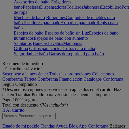
Accesorios de baño
Colgadores
baño
Papeleras
Dispensadores
Toalleros
Jaboneras
Escobillero
Port
de ropa
Muebles de baño
Botiquines
Conjuntos de muebles para
baño
Tocadores para baño
Armarios para baño
Repisa para
baño
Espejos de baño
Espejos de baño sin Luz
Espejos de baño
iluminados
Espejos de baño con aumento
Sanitarios
Bañeras
Lavabos
Mamparas
Grifería
Grifos para cocina
Grifos para ducha
Seguridad de baño
Barras de seguridad para baño
Resumen de tu pedido
¡Tu carrito está vacío!
Suscríbete a la newsletter
Todas las promociones
Colecciones
Conforama
Tarjeta Conforama
Financiación
Catálogos Conforama
Seguir Comprando
*Descuentos, cupones y servicios son aplicados en el carrito. Haz
clic en Tramitar Pedido para ver estos descuentos e importes
Pago 100% seguro
Total con descuento
(IVA incluido*)
Ir Al Carrito
Estado de mi pedido
Tiendas
Ayuda
Blog
App Conforama
Baleares