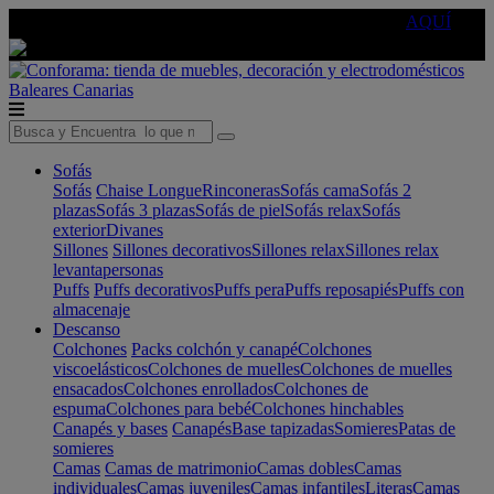
🔵Cambia tu electro con
-10% EXTRA
de descuento ☑️
AQUÍ
Baleares
Canarias
Sofás
Sofás
Chaise Longue
Rinconeras
Sofás cama
Sofás 2
plazas
Sofás 3 plazas
Sofás de piel
Sofás relax
Sofás
exterior
Divanes
Sillones
Sillones decorativos
Sillones relax
Sillones relax
levantapersonas
Puffs
Puffs decorativos
Puffs pera
Puffs reposapiés
Puffs con
almacenaje
Descanso
Colchones
Packs colchón y canapé
Colchones
viscoelásticos
Colchones de muelles
Colchones de muelles
ensacados
Colchones enrollados
Colchones de
espuma
Colchones para bebé
Colchones hinchables
Canapés y bases
Canapés
Base tapizadas
Somieres
Patas de
somieres
Camas
Camas de matrimonio
Camas dobles
Camas
individuales
Camas juveniles
Camas infantiles
Literas
Camas