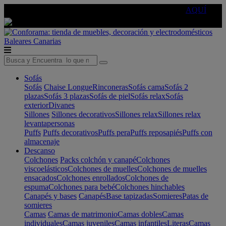
🔵Cambia tu electro con
-10% EXTRA
de descuento ☑️
AQUÍ
Baleares
Canarias
Sofás
Sofás
Chaise Longue
Rinconeras
Sofás cama
Sofás 2
plazas
Sofás 3 plazas
Sofás de piel
Sofás relax
Sofás
exterior
Divanes
Sillones
Sillones decorativos
Sillones relax
Sillones relax
levantapersonas
Puffs
Puffs decorativos
Puffs pera
Puffs reposapiés
Puffs con
almacenaje
Descanso
Colchones
Packs colchón y canapé
Colchones
viscoelásticos
Colchones de muelles
Colchones de muelles
ensacados
Colchones enrollados
Colchones de
espuma
Colchones para bebé
Colchones hinchables
Canapés y bases
Canapés
Base tapizadas
Somieres
Patas de
somieres
Camas
Camas de matrimonio
Camas dobles
Camas
individuales
Camas juveniles
Camas infantiles
Literas
Camas