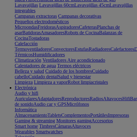
Lavavajillas
Lavavajillas 60cm
Lavavajillas 45cm
Lavavajillas
integrables
Campanas extractoras
Campanas decorativas
Pequeños electrodomésticos
Microondas
Freidoras
Aspiradores
Cafeteras
Planchas de
asar
Batidoras
Amasadores
Robots de Cocina
Balanzas de
Cocina
Tostadoras
Calefacción
Termoventiladores
Convectores
Estufas
Radiadores
Calefactores
D
Térmicos
Humidificadores
Climatización
Ventiladores
Aire acondicionado
Calentadores de agua
Termos eléctricos
Belleza y salud
Cuidado de los hombres
Cuidado
cabello
Cuidado dental
Salud y bienestar
Limpieza
Limpieza a vapor
Robot limpiacristales
Electrónica
Audio y hifi
Auriculares
Adaptadores
Reproductores
Radios
Altavoces
Hifi
Bar
de sonido
Audio car y GPS
Micrófonos
Informática
Almacenamiento
Tablets
Complementos
Portátiles
Impresoras
Gaming & streaming
Monitores gaming
Accesorios
Smart home
Timbres
Cámaras
Altavoces
Wearables
Smartwatches