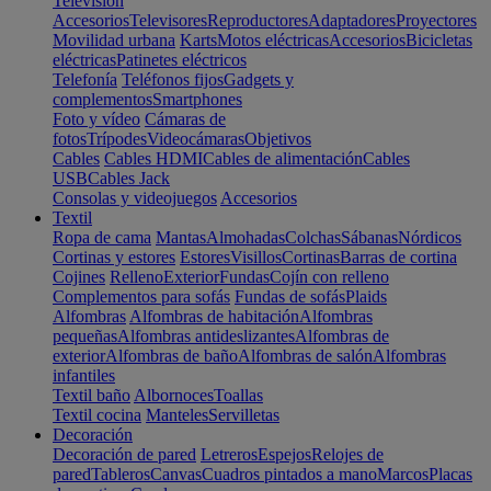
Televisión
Accesorios
Televisores
Reproductores
Adaptadores
Proyectores
Movilidad urbana
Karts
Motos eléctricas
Accesorios
Bicicletas
eléctricas
Patinetes eléctricos
Telefonía
Teléfonos fijos
Gadgets y
complementos
Smartphones
Foto y vídeo
Cámaras de
fotos
Trípodes
Videocámaras
Objetivos
Cables
Cables HDMI
Cables de alimentación
Cables
USB
Cables Jack
Consolas y videojuegos
Accesorios
Textil
Ropa de cama
Mantas
Almohadas
Colchas
Sábanas
Nórdicos
Cortinas y estores
Estores
Visillos
Cortinas
Barras de cortina
Cojines
Relleno
Exterior
Fundas
Cojín con relleno
Complementos para sofás
Fundas de sofás
Plaids
Alfombras
Alfombras de habitación
Alfombras
pequeñas
Alfombras antideslizantes
Alfombras de
exterior
Alfombras de baño
Alfombras de salón
Alfombras
infantiles
Textil baño
Albornoces
Toallas
Textil cocina
Manteles
Servilletas
Decoración
Decoración de pared
Letreros
Espejos
Relojes de
pared
Tableros
Canvas
Cuadros pintados a mano
Marcos
Placas