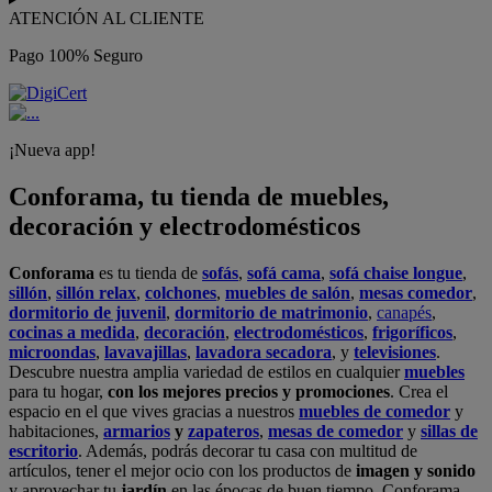
ATENCIÓN AL CLIENTE
Pago 100% Seguro
¡Nueva app!
Conforama, tu tienda de muebles,
decoración y electrodomésticos
Conforama
es tu tienda de
sofás
,
sofá cama
,
sofá chaise longue
,
sillón
,
sillón relax
,
colchones
,
muebles de salón
,
mesas comedor
,
dormitorio de juvenil
,
dormitorio de matrimonio
,
canapés
,
cocinas a medida
,
decoración
,
electrodomésticos
,
frigoríficos
,
microondas
,
lavavajillas
,
lavadora secadora
, y
televisiones
.
Descubre nuestra amplia variedad de estilos en cualquier
muebles
para tu hogar,
con los mejores precios y promociones
. Crea el
espacio en el que vives gracias a nuestros
muebles de comedor
y
habitaciones,
armarios
y
zapateros
,
mesas de comedor
y
sillas de
escritorio
. Además, podrás decorar tu casa con multitud de
artículos, tener el mejor ocio con los productos de
imagen y sonido
y aprovechar tu
jardín
en las épocas de buen tiempo. Conforama