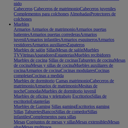
nido
Cabeceros
Cabeceros de matrimonio
Cabeceros juveniles
Complementos para colchones
Almohadas
Protectores de
colchones
Muebles
Armarios
Armarios de matrimonio
Armarios puertas
batientes
Armarios puertas correderas
Armarios
juvenil
Armarios infantiles
Armarios esquineros
Armarios
vestidores
Armarios auxiliares
Zapateros
Muebles de salón
Sillas
Mesas de salón
Muebles
TV
Vitrinas
Aparadores
Estanterias
Muebles recibidores
Muebles de cocina
Sillas de cocinas
Taburetes de cocina
Mesas
de cocina
Mesas y sillas de cocina
Muebles auxiliares de
cocina
Armarios de cocina
Cocinas modulares
Cocinas
completas
Cocinas a medida
Muebles de dormitorio
Camas matrimonio
Cabeceros de
matrimonio
Armarios de matrimonio
Mesitas de
noche
Comodas
Muebles de dormitorio juvenil
Muebles de oficina y teletrabajo
Escritorios
Sillas de
escritorio
Estanterías
Muebles de Gaming
Sillas gaming
Escritorios gaming
Sillas
Taburetes
Bancos
Sillas de comedor
Sillas
infantiles
Complementos para sillas
Mesas
Conjuntos de mesas y sillas
Mesas extensibles
Mesas
altas
Mesas multiusos