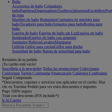
Baño
Accesorios de baño
Colgadores
baño
Papeleras
Dispensadores
Toalleros
Jaboneras
Escobillero
Port
de ropa
Muebles de baño
Botiquines
Conjuntos de muebles para
baño
Tocadores para baño
Armarios para baño
Repisa para
baño
Espejos de baño
Espejos de baño sin Luz
Espejos de baño
iluminados
Espejos de baño con aumento
Sanitarios
Bañeras
Lavabos
Mamparas
Grifería
Grifos para cocina
Grifos para ducha
Seguridad de baño
Barras de seguridad para baño
Resumen de tu pedido
¡Tu carrito está vacío!
Suscríbete a la newsletter
Todas las promociones
Colecciones
Conforama
Tarjeta Conforama
Financiación
Catálogos Conforama
Seguir Comprando
*Descuentos, cupones y servicios son aplicados en el carrito. Haz
clic en Tramitar Pedido para ver estos descuentos e importes
Pago 100% seguro
Total con descuento
(IVA incluido*)
Ir Al Carrito