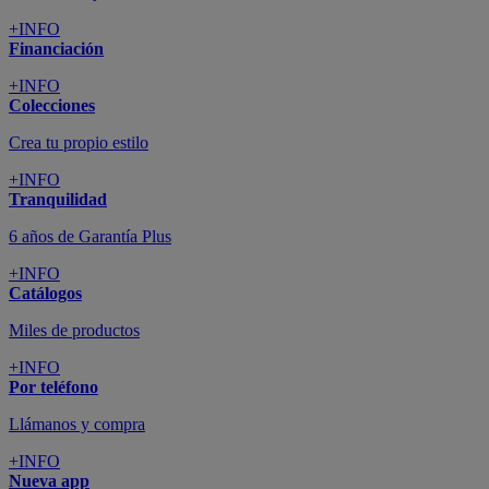
+INFO
Financiación
+INFO
Colecciones
Crea tu propio estilo
+INFO
Tranquilidad
6 años de Garantía Plus
+INFO
Catálogos
Miles de productos
+INFO
Por teléfono
Llámanos y compra
+INFO
Nueva app