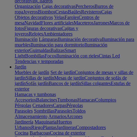
decorativas
Cuadros
Organización
Cajas decorativas
Percheros
Burros de
ropa
Joyeros
Biombos
Cestas
Baúles
Revisteros
Cajas
Objetos decorativos
Velas
Faroles
Centros de
mesa
Navidad
Flores artificiales
Maceteros
Jarrones
Marcos de
fotos
Figuras decorativas
Cajitas y
joyeros
Relojes
Ambientadores
Iluminación
Lámparas
Iluminación decorativa
Iluminación para
muebles
Iluminación para dormitorio
Iluminación
exterior
Guirnaldas
Balizas
Smart
Light
Bombillas
Focos
Iluminación con rieles
Cintas Led
Tendencias y temporadas
Jardín
Muebles de jardín
Set de jardín
Conjuntos de mesas y sillas de
jardín
Sillas de jardín
Mesas de jardín
Conjuntos de sofás de
jardín
Sofás jardín
Bancos de jardín
Sillas colgantes
Estufas de
exterior
Hamacas y tumbonas
Accesorios
Balancines
Tumbonas
Hamacas
Columpios
Pérgolas
Cenadores
Carpas
Pérgolas
Parasoles
Sombrillas
Parasoles
Toldos
Almacenamiento
Armarios
Arcones
Jardinería
Maquinaria
Huertos
Urbanos
Riego
Plantas
Jardineras
Compostadores
Cocina
Barbacoas
Cocina de exterior