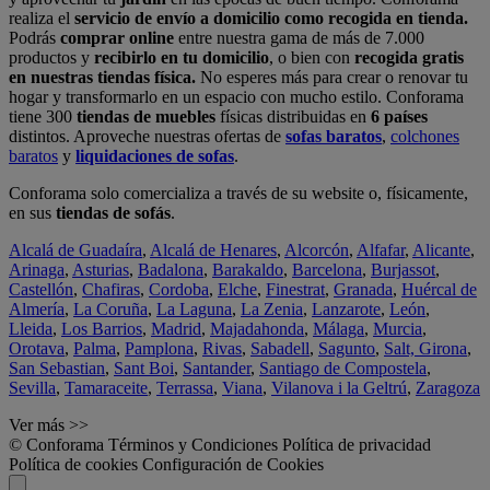
realiza el
servicio de envío a domicilio como recogida en tienda.
Podrás
comprar online
entre nuestra gama de más de 7.000
productos y
recibirlo en tu domicilio
, o bien con
recogida gratis
en nuestras tiendas física.
No esperes más para crear o renovar tu
hogar y transformarlo en un espacio con mucho estilo. Conforama
tiene 300
tiendas de muebles
físicas distribuidas en
6 países
distintos. Aproveche nuestras ofertas de
sofas baratos
,
colchones
baratos
y
liquidaciones de sofas
.
Conforama solo comercializa a través de su website o, físicamente,
en sus
tiendas de sofás
.
Alcalá de Guadaíra
,
Alcalá de Henares
,
Alcorcón
,
Alfafar
,
Alicante
,
Arinaga
,
Asturias
,
Badalona
,
Barakaldo
,
Barcelona
,
Burjassot
,
Castellón
,
Chafiras
,
Cordoba
,
Elche
,
Finestrat
,
Granada
,
Huércal de
Almería
,
La Coruña
,
La Laguna
,
La Zenia
,
Lanzarote
,
León
,
Lleida
,
Los Barrios
,
Madrid
,
Majadahonda
,
Málaga
,
Murcia
,
Orotava
,
Palma
,
Pamplona
,
Rivas
,
Sabadell
,
Sagunto
,
Salt, Girona
,
San Sebastian
,
Sant Boi
,
Santander
,
Santiago de Compostela
,
Sevilla
,
Tamaraceite
,
Terrassa
,
Viana
,
Vilanova i la Geltrú
,
Zaragoza
Ver más >>
© Conforama
Términos y Condiciones
Política de privacidad
Política de cookies
Configuración de Cookies