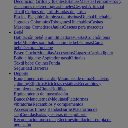
Decoración
Grifos y fuentes
Estatuas
Macetas
Termómetros y
estaciones metereológicas
Paneles
Cesped Artificial
Textil
Cojines de jardín
Fundas de jardín
Piscina
Plegable
Limpieza de piscinas
Ducha
Hinchable
Juguetes
Columpios
Toboganes
Hinchables
Casitas
Mascotas
Comederos
Jaulas
Casetas para mascotas
Bebé
Habitación bebé
Humidificadores
Cestas
Colchón para
bebé
Muebles para habitación de bebé
Cunas
Cama
bebé
Decoración bebé
Paseo
Coche
Mochilas
Accesorios
Capazos
Carrito ligero
Baño e higiene
Aspirador nasal
Orinales
Textil bebé
Cojines
Funda
Seguridad
Barreras
Deporte
Equipamiento de cardio
Máquinas de remo
Bicicletas
spinning
Elípticas
Bicicletas estáticas
Recambios y
complementos
Cintas
Rodillos
Equipamiento de musculación
Bancos
Mancuernas
Máquinas
Plataformas
vibratorias
Recambios y complementos
Accesorios fitness
Bandas
Barras
Plataforma de
step
Cuerdas
Bolas y esferas de equilibrio
Recuperación muscular
Electroestimulación
Terapia de
percusión