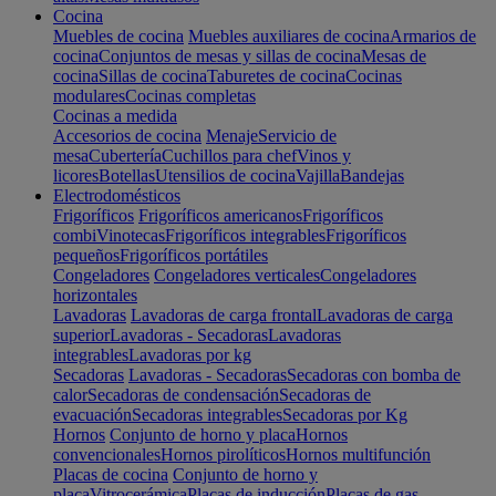
Cocina
Muebles de cocina
Muebles auxiliares de cocina
Armarios de
cocina
Conjuntos de mesas y sillas de cocina
Mesas de
cocina
Sillas de cocina
Taburetes de cocina
Cocinas
modulares
Cocinas completas
Cocinas a medida
Accesorios de cocina
Menaje
Servicio de
mesa
Cubertería
Cuchillos para chef
Vinos y
licores
Botellas
Utensilios de cocina
Vajilla
Bandejas
Electrodomésticos
Frigoríficos
Frigoríficos americanos
Frigoríficos
combi
Vinotecas
Frigoríficos integrables
Frigoríficos
pequeños
Frigoríficos portátiles
Congeladores
Congeladores verticales
Congeladores
horizontales
Lavadoras
Lavadoras de carga frontal
Lavadoras de carga
superior
Lavadoras - Secadoras
Lavadoras
integrables
Lavadoras por kg
Secadoras
Lavadoras - Secadoras
Secadoras con bomba de
calor
Secadoras de condensación
Secadoras de
evacuación
Secadoras integrables
Secadoras por Kg
Hornos
Conjunto de horno y placa
Hornos
convencionales
Hornos pirolíticos
Hornos multifunción
Placas de cocina
Conjunto de horno y
placa
Vitrocerámica
Placas de inducción
Placas de gas