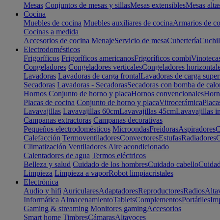
Mesas
Conjuntos de mesas y sillas
Mesas extensibles
Mesas alta
Cocina
Muebles de cocina
Muebles auxiliares de cocina
Armarios de co
Cocinas a medida
Accesorios de cocina
Menaje
Servicio de mesa
Cubertería
Cuchil
Electrodomésticos
Frigoríficos
Frigoríficos americanos
Frigoríficos combi
Vinoteca
Congeladores
Congeladores verticales
Congeladores horizontal
Lavadoras
Lavadoras de carga frontal
Lavadoras de carga super
Secadoras
Lavadoras - Secadoras
Secadoras con bomba de calo
Hornos
Conjunto de horno y placa
Hornos convencionales
Horno
Placas de cocina
Conjunto de horno y placa
Vitrocerámica
Placa
Lavavajillas
Lavavajillas 60cm
Lavavajillas 45cm
Lavavajillas i
Campanas extractoras
Campanas decorativas
Pequeños electrodomésticos
Microondas
Freidoras
Aspiradores
C
Calefacción
Termoventiladores
Convectores
Estufas
Radiadores
C
Climatización
Ventiladores
Aire acondicionado
Calentadores de agua
Termos eléctricos
Belleza y salud
Cuidado de los hombres
Cuidado cabello
Cuidad
Limpieza
Limpieza a vapor
Robot limpiacristales
Electrónica
Audio y hifi
Auriculares
Adaptadores
Reproductores
Radios
Alta
Informática
Almacenamiento
Tablets
Complementos
Portátiles
Im
Gaming & streaming
Monitores gaming
Accesorios
Smart home
Timbres
Cámaras
Altavoces