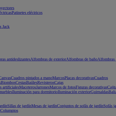
oyectores
éctricas
Patinetes eléctricos
s Jack
ras antideslizantes
Alfombras de exterior
Alfombras de baño
Alfombras 
Canvas
Cuadros pintados a mano
Marcos
Placas decorativas
Cuadros
s
Biombos
Cestas
Baúles
Revisteros
Cajas
s artificiales
Maceteros
Jarrones
Marcos de fotos
Figuras decorativas
Cajit
muebles
Iluminación para dormitorio
Iluminación exterior
Guirnaldas
Bali
ardín
Sillas de jardín
Mesas de jardín
Conjuntos de sofás de jardín
Sofás j
s
Columpios