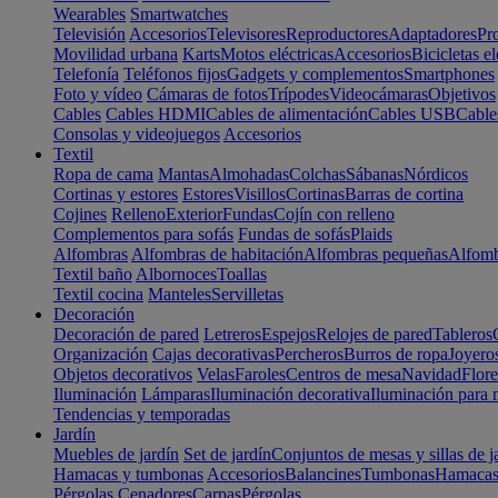
Wearables
Smartwatches
Televisión
Accesorios
Televisores
Reproductores
Adaptadores
Pr
Movilidad urbana
Karts
Motos eléctricas
Accesorios
Bicicletas el
Telefonía
Teléfonos fijos
Gadgets y complementos
Smartphones
Foto y vídeo
Cámaras de fotos
Trípodes
Videocámaras
Objetivos
Cables
Cables HDMI
Cables de alimentación
Cables USB
Cable
Consolas y videojuegos
Accesorios
Textil
Ropa de cama
Mantas
Almohadas
Colchas
Sábanas
Nórdicos
Cortinas y estores
Estores
Visillos
Cortinas
Barras de cortina
Cojines
Relleno
Exterior
Fundas
Cojín con relleno
Complementos para sofás
Fundas de sofás
Plaids
Alfombras
Alfombras de habitación
Alfombras pequeñas
Alfomb
Textil baño
Albornoces
Toallas
Textil cocina
Manteles
Servilletas
Decoración
Decoración de pared
Letreros
Espejos
Relojes de pared
Tableros
Organización
Cajas decorativas
Percheros
Burros de ropa
Joyero
Objetos decorativos
Velas
Faroles
Centros de mesa
Navidad
Flore
Iluminación
Lámparas
Iluminación decorativa
Iluminación para 
Tendencias y temporadas
Jardín
Muebles de jardín
Set de jardín
Conjuntos de mesas y sillas de j
Hamacas y tumbonas
Accesorios
Balancines
Tumbonas
Hamaca
Pérgolas
Cenadores
Carpas
Pérgolas