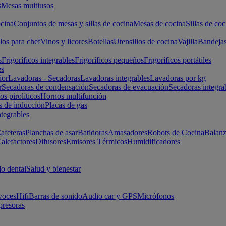
s
Mesas multiusos
cina
Conjuntos de mesas y sillas de cocina
Mesas de cocina
Sillas de coc
los para chef
Vinos y licores
Botellas
Utensilios de cocina
Vajilla
Bandeja
s
Frigoríficos integrables
Frigoríficos pequeños
Frigoríficos portátiles
es
ior
Lavadoras - Secadoras
Lavadoras integrables
Lavadoras por kg
r
Secadoras de condensación
Secadoras de evacuación
Secadoras integra
s pirolíticos
Hornos multifunción
s de inducción
Placas de gas
ntegrables
afeteras
Planchas de asar
Batidoras
Amasadores
Robots de Cocina
Balanz
alefactores
Difusores
Emisores Térmicos
Humidificadores
o dental
Salud y bienestar
voces
Hifi
Barras de sonido
Audio car y GPS
Micrófonos
presoras