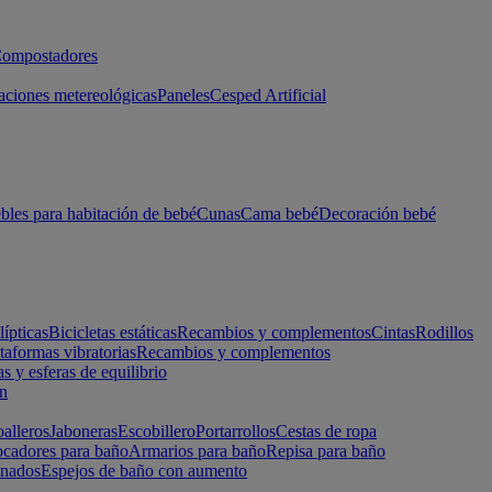
ompostadores
aciones metereológicas
Paneles
Cesped Artificial
les para habitación de bebé
Cunas
Cama bebé
Decoración bebé
lípticas
Bicicletas estáticas
Recambios y complementos
Cintas
Rodillos
taformas vibratorias
Recambios y complementos
s y esferas de equilibrio
ón
alleros
Jaboneras
Escobillero
Portarrollos
Cestas de ropa
cadores para baño
Armarios para baño
Repisa para baño
inados
Espejos de baño con aumento