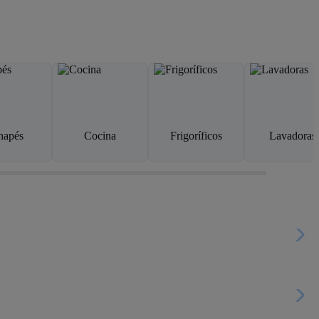
napés
Cocina
Frigoríficos
Lavadoras