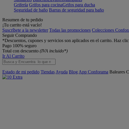
Grifería
Grifos para cocina
Grifos para ducha
Seguridad de baño
Barras de seguridad para baño
Resumen de tu pedido
¡Tu carrito está vacío!
Suscríbete a la newsletter
Todas las promociones
Colecciones Confo
Seguir Comprando
*Descuentos, cupones y servicios son aplicados en el carrito. Haz cli
Pago 100% seguro
Total con descuento
(IVA incluido*)
Ir Al Carrito
Estado de mi pedido
Tiendas
Ayuda
Blog
App Conforama
Baleares
C