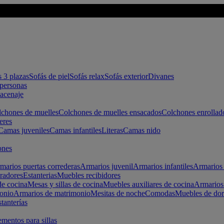
s 3 plazas
Sofás de piel
Sofás relax
Sofás exterior
Divanes
apersonas
macenaje
chones de muelles
Colchones de muelles ensacados
Colchones enrollad
eres
Camas juveniles
Camas infantiles
Literas
Camas nido
ones
marios puertas correderas
Armarios juvenil
Armarios infantiles
Armarios 
radores
Estanterias
Muebles recibidores
e cocina
Mesas y sillas de cocina
Muebles auxiliares de cocina
Armarios
onio
Armarios de matrimonio
Mesitas de noche
Comodas
Muebles de dor
tanterías
entos para sillas