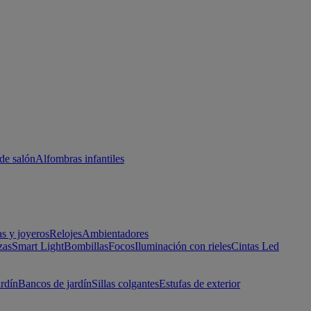
de salón
Alfombras infantiles
as y joyeros
Relojes
Ambientadores
zas
Smart Light
Bombillas
Focos
Iluminación con rieles
Cintas Led
ardín
Bancos de jardín
Sillas colgantes
Estufas de exterior