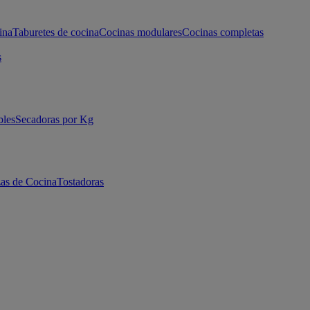
ina
Taburetes de cocina
Cocinas modulares
Cocinas completas
s
bles
Secadoras por Kg
as de Cocina
Tostadoras