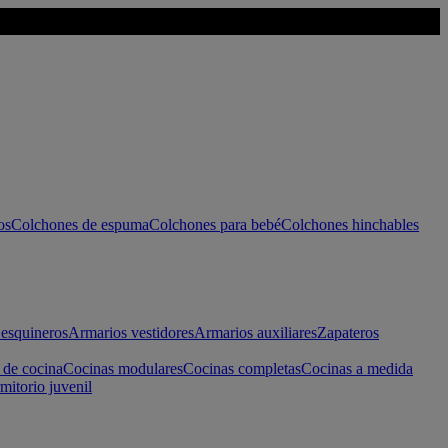
os
Colchones de espuma
Colchones para bebé
Colchones hinchables
esquineros
Armarios vestidores
Armarios auxiliares
Zapateros
 de cocina
Cocinas modulares
Cocinas completas
Cocinas a medida
mitorio juvenil