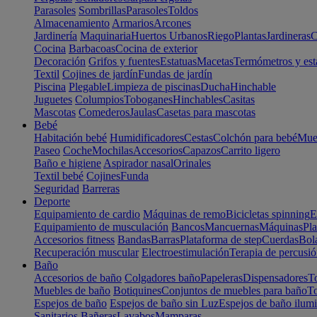
Parasoles
Sombrillas
Parasoles
Toldos
Almacenamiento
Armarios
Arcones
Jardinería
Maquinaria
Huertos Urbanos
Riego
Plantas
Jardineras
C
Cocina
Barbacoas
Cocina de exterior
Decoración
Grifos y fuentes
Estatuas
Macetas
Termómetros y est
Textil
Cojines de jardín
Fundas de jardín
Piscina
Plegable
Limpieza de piscinas
Ducha
Hinchable
Juguetes
Columpios
Toboganes
Hinchables
Casitas
Mascotas
Comederos
Jaulas
Casetas para mascotas
Bebé
Habitación bebé
Humidificadores
Cestas
Colchón para bebé
Mueb
Paseo
Coche
Mochilas
Accesorios
Capazos
Carrito ligero
Baño e higiene
Aspirador nasal
Orinales
Textil bebé
Cojines
Funda
Seguridad
Barreras
Deporte
Equipamiento de cardio
Máquinas de remo
Bicicletas spinning
E
Equipamiento de musculación
Bancos
Mancuernas
Máquinas
Pla
Accesorios fitness
Bandas
Barras
Plataforma de step
Cuerdas
Bola
Recuperación muscular
Electroestimulación
Terapia de percusi
Baño
Accesorios de baño
Colgadores baño
Papeleras
Dispensadores
To
Muebles de baño
Botiquines
Conjuntos de muebles para baño
To
Espejos de baño
Espejos de baño sin Luz
Espejos de baño ilum
Sanitarios
Bañeras
Lavabos
Mamparas