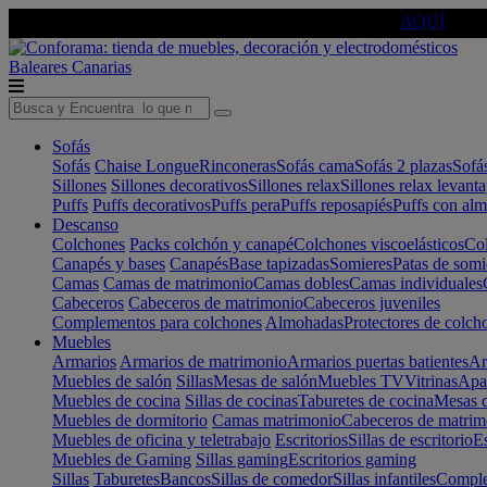
🔵Cambia tu electro con
-10% EXTRA
de descuento ☑️
AQUÍ
Baleares
Canarias
Sofás
Sofás
Chaise Longue
Rinconeras
Sofás cama
Sofás 2 plazas
Sofá
Sillones
Sillones decorativos
Sillones relax
Sillones relax levant
Puffs
Puffs decorativos
Puffs pera
Puffs reposapiés
Puffs con al
Descanso
Colchones
Packs colchón y canapé
Colchones viscoelásticos
Col
Canapés y bases
Canapés
Base tapizadas
Somieres
Patas de somi
Camas
Camas de matrimonio
Camas dobles
Camas individuales
Cabeceros
Cabeceros de matrimonio
Cabeceros juveniles
Complementos para colchones
Almohadas
Protectores de colch
Muebles
Armarios
Armarios de matrimonio
Armarios puertas batientes
Ar
Muebles de salón
Sillas
Mesas de salón
Muebles TV
Vitrinas
Apa
Muebles de cocina
Sillas de cocinas
Taburetes de cocina
Mesas d
Muebles de dormitorio
Camas matrimonio
Cabeceros de matrim
Muebles de oficina y teletrabajo
Escritorios
Sillas de escritorio
Es
Muebles de Gaming
Sillas gaming
Escritorios gaming
Sillas
Taburetes
Bancos
Sillas de comedor
Sillas infantiles
Complem