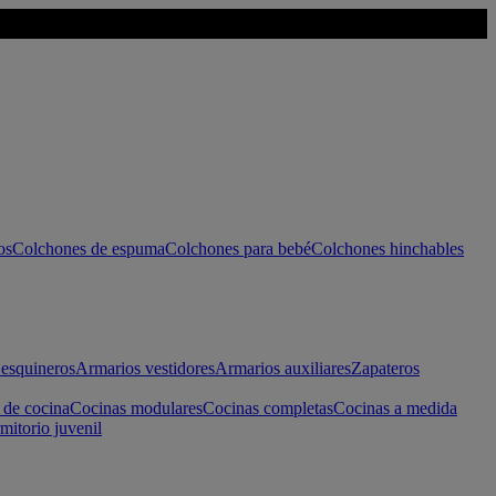
os
Colchones de espuma
Colchones para bebé
Colchones hinchables
esquineros
Armarios vestidores
Armarios auxiliares
Zapateros
 de cocina
Cocinas modulares
Cocinas completas
Cocinas a medida
mitorio juvenil