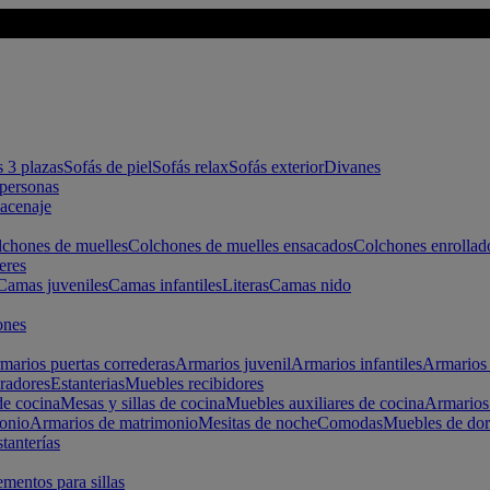
s 3 plazas
Sofás de piel
Sofás relax
Sofás exterior
Divanes
apersonas
macenaje
chones de muelles
Colchones de muelles ensacados
Colchones enrollad
eres
Camas juveniles
Camas infantiles
Literas
Camas nido
ones
marios puertas correderas
Armarios juvenil
Armarios infantiles
Armarios 
radores
Estanterias
Muebles recibidores
e cocina
Mesas y sillas de cocina
Muebles auxiliares de cocina
Armarios
onio
Armarios de matrimonio
Mesitas de noche
Comodas
Muebles de dor
tanterías
entos para sillas