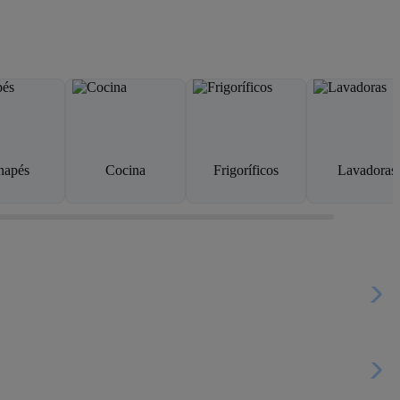
napés
Cocina
Frigoríficos
Lavadoras