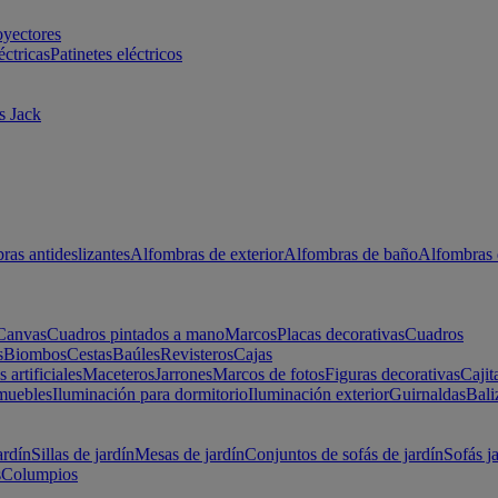
oyectores
éctricas
Patinetes eléctricos
s Jack
ras antideslizantes
Alfombras de exterior
Alfombras de baño
Alfombras 
Canvas
Cuadros pintados a mano
Marcos
Placas decorativas
Cuadros
s
Biombos
Cestas
Baúles
Revisteros
Cajas
s artificiales
Maceteros
Jarrones
Marcos de fotos
Figuras decorativas
Cajit
muebles
Iluminación para dormitorio
Iluminación exterior
Guirnaldas
Bali
ardín
Sillas de jardín
Mesas de jardín
Conjuntos de sofás de jardín
Sofás j
s
Columpios