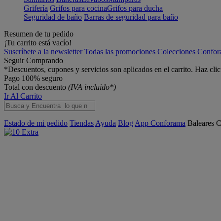
Grifería
Grifos para cocina
Grifos para ducha
Seguridad de baño
Barras de seguridad para baño
Resumen de tu pedido
¡Tu carrito está vacío!
Suscríbete a la newsletter
Todas las promociones
Colecciones Confo
Seguir Comprando
*Descuentos, cupones y servicios son aplicados en el carrito. Haz cli
Pago 100% seguro
Total con descuento
(IVA incluido*)
Ir Al Carrito
Estado de mi pedido
Tiendas
Ayuda
Blog
App Conforama
Baleares
C