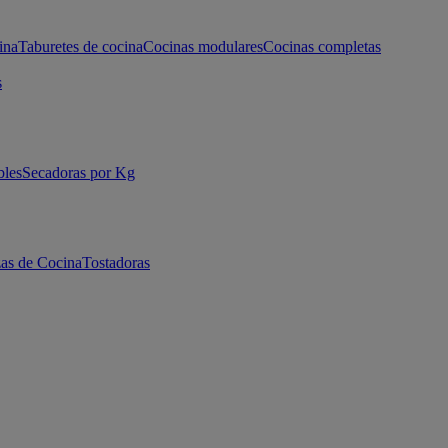
ina
Taburetes de cocina
Cocinas modulares
Cocinas completas
s
bles
Secadoras por Kg
as de Cocina
Tostadoras