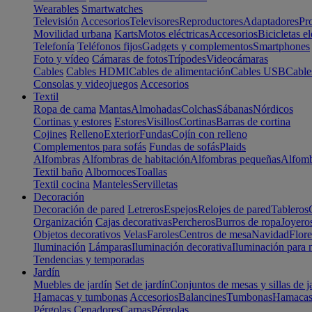
Wearables
Smartwatches
Televisión
Accesorios
Televisores
Reproductores
Adaptadores
Pr
Movilidad urbana
Karts
Motos eléctricas
Accesorios
Bicicletas el
Telefonía
Teléfonos fijos
Gadgets y complementos
Smartphones
Foto y vídeo
Cámaras de fotos
Trípodes
Videocámaras
Cables
Cables HDMI
Cables de alimentación
Cables USB
Cable
Consolas y videojuegos
Accesorios
Textil
Ropa de cama
Mantas
Almohadas
Colchas
Sábanas
Nórdicos
Cortinas y estores
Estores
Visillos
Cortinas
Barras de cortina
Cojines
Relleno
Exterior
Fundas
Cojín con relleno
Complementos para sofás
Fundas de sofás
Plaids
Alfombras
Alfombras de habitación
Alfombras pequeñas
Alfomb
Textil baño
Albornoces
Toallas
Textil cocina
Manteles
Servilletas
Decoración
Decoración de pared
Letreros
Espejos
Relojes de pared
Tableros
Organización
Cajas decorativas
Percheros
Burros de ropa
Joyero
Objetos decorativos
Velas
Faroles
Centros de mesa
Navidad
Flore
Iluminación
Lámparas
Iluminación decorativa
Iluminación para 
Tendencias y temporadas
Jardín
Muebles de jardín
Set de jardín
Conjuntos de mesas y sillas de j
Hamacas y tumbonas
Accesorios
Balancines
Tumbonas
Hamaca
Pérgolas
Cenadores
Carpas
Pérgolas