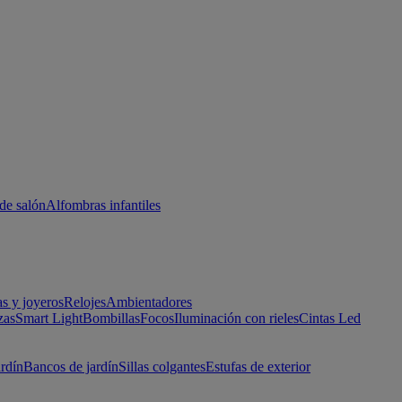
de salón
Alfombras infantiles
as y joyeros
Relojes
Ambientadores
zas
Smart Light
Bombillas
Focos
Iluminación con rieles
Cintas Led
ardín
Bancos de jardín
Sillas colgantes
Estufas de exterior