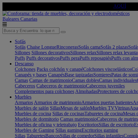
🔵Cambia tu electro con
-10% EXTRA
de descuento ☑️
AQUÍ
Baleares
Canarias
Sofás
Sofás
Chaise Longue
Rinconeras
Sofás cama
Sofás 2 plazas
Sofá
Sillones
Sillones decorativos
Sillones relax
Sillones relax levant
Puffs
Puffs decorativos
Puffs pera
Puffs reposapiés
Puffs con al
Descanso
Colchones
Packs colchón y canapé
Colchones viscoelásticos
Col
Canapés y bases
Canapés
Base tapizadas
Somieres
Patas de somi
Camas
Camas de matrimonio
Camas dobles
Camas individuales
Cabeceros
Cabeceros de matrimonio
Cabeceros juveniles
Complementos para colchones
Almohadas
Protectores de colch
Muebles
Armarios
Armarios de matrimonio
Armarios puertas batientes
Ar
Muebles de salón
Sillas
Mesas de salón
Muebles TV
Vitrinas
Apa
Muebles de cocina
Sillas de cocinas
Taburetes de cocina
Mesas d
Muebles de dormitorio
Camas matrimonio
Cabeceros de matrim
Muebles de oficina y teletrabajo
Escritorios
Sillas de escritorio
Es
Muebles de Gaming
Sillas gaming
Escritorios gaming
Sillas
Taburetes
Bancos
Sillas de comedor
Sillas infantiles
Complem