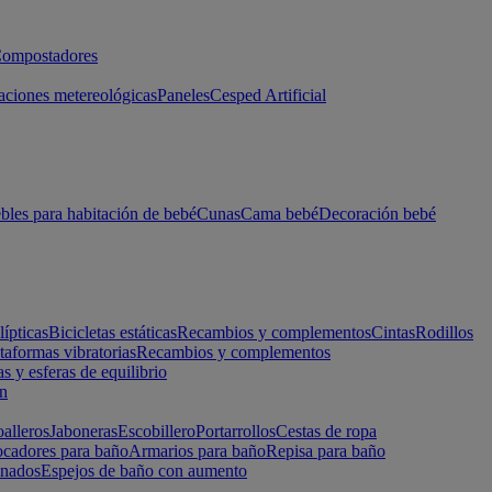
ompostadores
aciones metereológicas
Paneles
Cesped Artificial
les para habitación de bebé
Cunas
Cama bebé
Decoración bebé
lípticas
Bicicletas estáticas
Recambios y complementos
Cintas
Rodillos
taformas vibratorias
Recambios y complementos
s y esferas de equilibrio
ón
alleros
Jaboneras
Escobillero
Portarrollos
Cestas de ropa
cadores para baño
Armarios para baño
Repisa para baño
inados
Espejos de baño con aumento