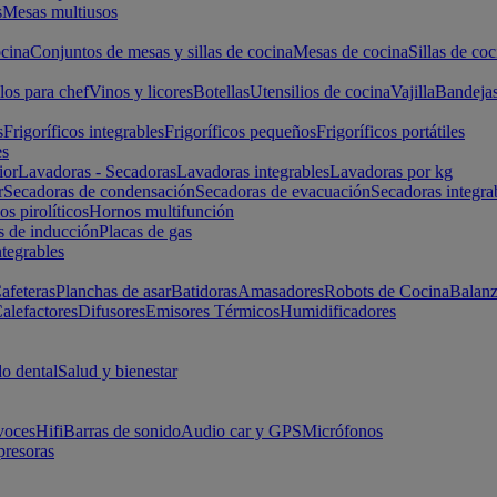
s
Mesas multiusos
cina
Conjuntos de mesas y sillas de cocina
Mesas de cocina
Sillas de coc
los para chef
Vinos y licores
Botellas
Utensilios de cocina
Vajilla
Bandeja
s
Frigoríficos integrables
Frigoríficos pequeños
Frigoríficos portátiles
es
ior
Lavadoras - Secadoras
Lavadoras integrables
Lavadoras por kg
r
Secadoras de condensación
Secadoras de evacuación
Secadoras integra
s pirolíticos
Hornos multifunción
s de inducción
Placas de gas
ntegrables
afeteras
Planchas de asar
Batidoras
Amasadores
Robots de Cocina
Balanz
alefactores
Difusores
Emisores Térmicos
Humidificadores
o dental
Salud y bienestar
voces
Hifi
Barras de sonido
Audio car y GPS
Micrófonos
presoras