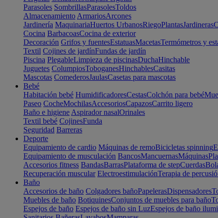
Parasoles
Sombrillas
Parasoles
Toldos
Almacenamiento
Armarios
Arcones
Jardinería
Maquinaria
Huertos Urbanos
Riego
Plantas
Jardineras
C
Cocina
Barbacoas
Cocina de exterior
Decoración
Grifos y fuentes
Estatuas
Macetas
Termómetros y est
Textil
Cojines de jardín
Fundas de jardín
Piscina
Plegable
Limpieza de piscinas
Ducha
Hinchable
Juguetes
Columpios
Toboganes
Hinchables
Casitas
Mascotas
Comederos
Jaulas
Casetas para mascotas
Bebé
Habitación bebé
Humidificadores
Cestas
Colchón para bebé
Mueb
Paseo
Coche
Mochilas
Accesorios
Capazos
Carrito ligero
Baño e higiene
Aspirador nasal
Orinales
Textil bebé
Cojines
Funda
Seguridad
Barreras
Deporte
Equipamiento de cardio
Máquinas de remo
Bicicletas spinning
E
Equipamiento de musculación
Bancos
Mancuernas
Máquinas
Pla
Accesorios fitness
Bandas
Barras
Plataforma de step
Cuerdas
Bola
Recuperación muscular
Electroestimulación
Terapia de percusi
Baño
Accesorios de baño
Colgadores baño
Papeleras
Dispensadores
To
Muebles de baño
Botiquines
Conjuntos de muebles para baño
To
Espejos de baño
Espejos de baño sin Luz
Espejos de baño ilum
Sanitarios
Bañeras
Lavabos
Mamparas