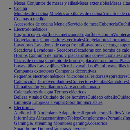
Mesas
Conjuntos de mesas y sillas
Mesas extensibles
Mesas alta
Cocina
Muebles de cocina
Muebles auxiliares de cocina
Armarios de co
Cocinas a medida
Accesorios de cocina
Menaje
Servicio de mesa
Cubertería
Cuchil
Electrodomésticos
Frigoríficos
Frigoríficos americanos
Frigoríficos combi
Vinoteca
Congeladores
Congeladores verticales
Congeladores horizontal
Lavadoras
Lavadoras de carga frontal
Lavadoras de carga super
Secadoras
Lavadoras - Secadoras
Secadoras con bomba de calo
Hornos
Conjunto de horno y placa
Hornos convencionales
Horno
Placas de cocina
Conjunto de horno y placa
Vitrocerámica
Placa
Lavavajillas
Lavavajillas 60cm
Lavavajillas 45cm
Lavavajillas i
Campanas extractoras
Campanas decorativas
Pequeños electrodomésticos
Microondas
Freidoras
Aspiradores
C
Calefacción
Termoventiladores
Convectores
Estufas
Radiadores
C
Climatización
Ventiladores
Aire acondicionado
Calentadores de agua
Termos eléctricos
Belleza y salud
Cuidado de los hombres
Cuidado cabello
Cuidad
Limpieza
Limpieza a vapor
Robot limpiacristales
Electrónica
Audio y hifi
Auriculares
Adaptadores
Reproductores
Radios
Alta
Informática
Almacenamiento
Tablets
Complementos
Portátiles
Im
Gaming & streaming
Monitores gaming
Accesorios
Smart home
Timbres
Cámaras
Altavoces