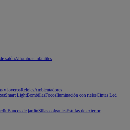
de salón
Alfombras infantiles
as y joyeros
Relojes
Ambientadores
zas
Smart Light
Bombillas
Focos
Iluminación con rieles
Cintas Led
ardín
Bancos de jardín
Sillas colgantes
Estufas de exterior