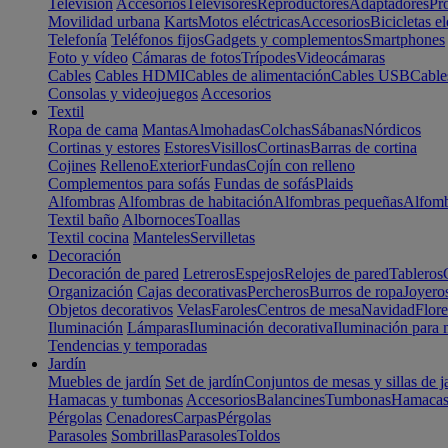
Televisión
Accesorios
Televisores
Reproductores
Adaptadores
Pr
Movilidad urbana
Karts
Motos eléctricas
Accesorios
Bicicletas el
Telefonía
Teléfonos fijos
Gadgets y complementos
Smartphones
Foto y vídeo
Cámaras de fotos
Trípodes
Videocámaras
Cables
Cables HDMI
Cables de alimentación
Cables USB
Cable
Consolas y videojuegos
Accesorios
Textil
Ropa de cama
Mantas
Almohadas
Colchas
Sábanas
Nórdicos
Cortinas y estores
Estores
Visillos
Cortinas
Barras de cortina
Cojines
Relleno
Exterior
Fundas
Cojín con relleno
Complementos para sofás
Fundas de sofás
Plaids
Alfombras
Alfombras de habitación
Alfombras pequeñas
Alfomb
Textil baño
Albornoces
Toallas
Textil cocina
Manteles
Servilletas
Decoración
Decoración de pared
Letreros
Espejos
Relojes de pared
Tableros
Organización
Cajas decorativas
Percheros
Burros de ropa
Joyero
Objetos decorativos
Velas
Faroles
Centros de mesa
Navidad
Flore
Iluminación
Lámparas
Iluminación decorativa
Iluminación para 
Tendencias y temporadas
Jardín
Muebles de jardín
Set de jardín
Conjuntos de mesas y sillas de j
Hamacas y tumbonas
Accesorios
Balancines
Tumbonas
Hamaca
Pérgolas
Cenadores
Carpas
Pérgolas
Parasoles
Sombrillas
Parasoles
Toldos