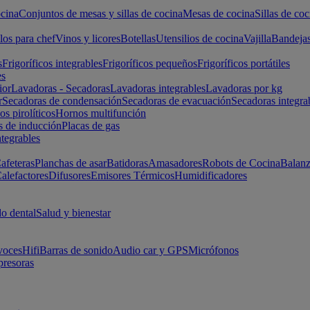
cina
Conjuntos de mesas y sillas de cocina
Mesas de cocina
Sillas de coc
los para chef
Vinos y licores
Botellas
Utensilios de cocina
Vajilla
Bandeja
s
Frigoríficos integrables
Frigoríficos pequeños
Frigoríficos portátiles
es
ior
Lavadoras - Secadoras
Lavadoras integrables
Lavadoras por kg
r
Secadoras de condensación
Secadoras de evacuación
Secadoras integra
s pirolíticos
Hornos multifunción
s de inducción
Placas de gas
ntegrables
afeteras
Planchas de asar
Batidoras
Amasadores
Robots de Cocina
Balanz
alefactores
Difusores
Emisores Térmicos
Humidificadores
o dental
Salud y bienestar
voces
Hifi
Barras de sonido
Audio car y GPS
Micrófonos
presoras