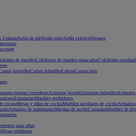
s 3 plazas
Sofás de piel
Sofás relax
Sofás exterior
Divanes
apersonas
macenaje
chones de muelles
Colchones de muelles ensacados
Colchones enrollad
eres
Camas juveniles
Camas infantiles
Literas
Camas nido
ones
marios puertas correderas
Armarios juvenil
Armarios infantiles
Armarios 
radores
Estanterias
Muebles recibidores
e cocina
Mesas y sillas de cocina
Muebles auxiliares de cocina
Armarios
onio
Armarios de matrimonio
Mesitas de noche
Comodas
Muebles de dor
tanterías
entos para sillas
s
Mesas multiusos