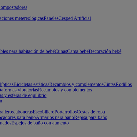
ompostadores
aciones metereológicas
Paneles
Cesped Artificial
les para habitación de bebé
Cunas
Cama bebé
Decoración bebé
lípticas
Bicicletas estáticas
Recambios y complementos
Cintas
Rodillos
taformas vibratorias
Recambios y complementos
s y esferas de equilibrio
ón
alleros
Jaboneras
Escobillero
Portarrollos
Cestas de ropa
cadores para baño
Armarios para baño
Repisa para baño
inados
Espejos de baño con aumento