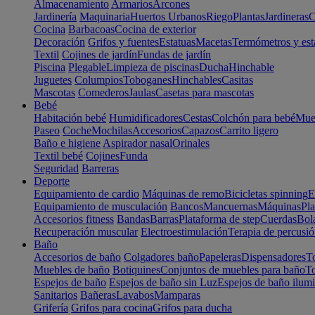
Almacenamiento
Armarios
Arcones
Jardinería
Maquinaria
Huertos Urbanos
Riego
Plantas
Jardineras
C
Cocina
Barbacoas
Cocina de exterior
Decoración
Grifos y fuentes
Estatuas
Macetas
Termómetros y est
Textil
Cojines de jardín
Fundas de jardín
Piscina
Plegable
Limpieza de piscinas
Ducha
Hinchable
Juguetes
Columpios
Toboganes
Hinchables
Casitas
Mascotas
Comederos
Jaulas
Casetas para mascotas
Bebé
Habitación bebé
Humidificadores
Cestas
Colchón para bebé
Mueb
Paseo
Coche
Mochilas
Accesorios
Capazos
Carrito ligero
Baño e higiene
Aspirador nasal
Orinales
Textil bebé
Cojines
Funda
Seguridad
Barreras
Deporte
Equipamiento de cardio
Máquinas de remo
Bicicletas spinning
E
Equipamiento de musculación
Bancos
Mancuernas
Máquinas
Pla
Accesorios fitness
Bandas
Barras
Plataforma de step
Cuerdas
Bola
Recuperación muscular
Electroestimulación
Terapia de percusi
Baño
Accesorios de baño
Colgadores baño
Papeleras
Dispensadores
To
Muebles de baño
Botiquines
Conjuntos de muebles para baño
To
Espejos de baño
Espejos de baño sin Luz
Espejos de baño ilum
Sanitarios
Bañeras
Lavabos
Mamparas
Grifería
Grifos para cocina
Grifos para ducha