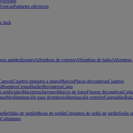
oyectores
éctricas
Patinetes eléctricos
s Jack
ras antideslizantes
Alfombras de exterior
Alfombras de baño
Alfombras 
Canvas
Cuadros pintados a mano
Marcos
Placas decorativas
Cuadros
s
Biombos
Cestas
Baúles
Revisteros
Cajas
s artificiales
Maceteros
Jarrones
Marcos de fotos
Figuras decorativas
Cajit
muebles
Iluminación para dormitorio
Iluminación exterior
Guirnaldas
Bali
ardín
Sillas de jardín
Mesas de jardín
Conjuntos de sofás de jardín
Sofás j
s
Columpios