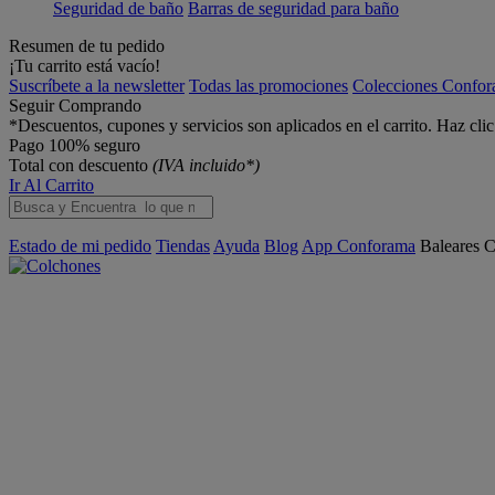
Seguridad de baño
Barras de seguridad para baño
Resumen de tu pedido
¡Tu carrito está vacío!
Suscríbete a la newsletter
Todas las promociones
Colecciones Confo
Seguir Comprando
*Descuentos, cupones y servicios son aplicados en el carrito. Haz cli
Pago 100% seguro
Total con descuento
(IVA incluido*)
Ir Al Carrito
Estado de mi pedido
Tiendas
Ayuda
Blog
App Conforama
Baleares
C