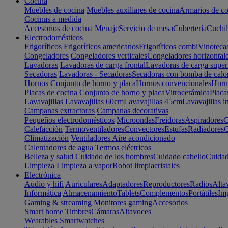
Cocina
Muebles de cocina
Muebles auxiliares de cocina
Armarios de co
Cocinas a medida
Accesorios de cocina
Menaje
Servicio de mesa
Cubertería
Cuchil
Electrodomésticos
Frigoríficos
Frigoríficos americanos
Frigoríficos combi
Vinoteca
Congeladores
Congeladores verticales
Congeladores horizontal
Lavadoras
Lavadoras de carga frontal
Lavadoras de carga super
Secadoras
Lavadoras - Secadoras
Secadoras con bomba de calo
Hornos
Conjunto de horno y placa
Hornos convencionales
Horno
Placas de cocina
Conjunto de horno y placa
Vitrocerámica
Placa
Lavavajillas
Lavavajillas 60cm
Lavavajillas 45cm
Lavavajillas i
Campanas extractoras
Campanas decorativas
Pequeños electrodomésticos
Microondas
Freidoras
Aspiradores
C
Calefacción
Termoventiladores
Convectores
Estufas
Radiadores
C
Climatización
Ventiladores
Aire acondicionado
Calentadores de agua
Termos eléctricos
Belleza y salud
Cuidado de los hombres
Cuidado cabello
Cuidad
Limpieza
Limpieza a vapor
Robot limpiacristales
Electrónica
Audio y hifi
Auriculares
Adaptadores
Reproductores
Radios
Alta
Informática
Almacenamiento
Tablets
Complementos
Portátiles
Im
Gaming & streaming
Monitores gaming
Accesorios
Smart home
Timbres
Cámaras
Altavoces
Wearables
Smartwatches