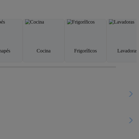
napés
Cocina
Frigoríficos
Lavadoras