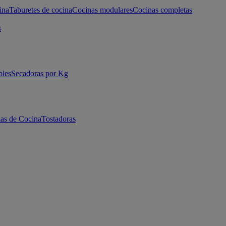
ina
Taburetes de cocina
Cocinas modulares
Cocinas completas
s
bles
Secadoras por Kg
as de Cocina
Tostadoras