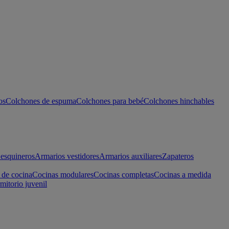
os
Colchones de espuma
Colchones para bebé
Colchones hinchables
esquineros
Armarios vestidores
Armarios auxiliares
Zapateros
 de cocina
Cocinas modulares
Cocinas completas
Cocinas a medida
mitorio juvenil