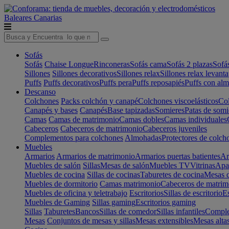
Baleares
Canarias
Sofás
Sofás
Chaise Longue
Rinconeras
Sofás cama
Sofás 2 plazas
Sofá
Sillones
Sillones decorativos
Sillones relax
Sillones relax levant
Puffs
Puffs decorativos
Puffs pera
Puffs reposapiés
Puffs con al
Descanso
Colchones
Packs colchón y canapé
Colchones viscoelásticos
Col
Canapés y bases
Canapés
Base tapizadas
Somieres
Patas de somi
Camas
Camas de matrimonio
Camas dobles
Camas individuales
Cabeceros
Cabeceros de matrimonio
Cabeceros juveniles
Complementos para colchones
Almohadas
Protectores de colch
Muebles
Armarios
Armarios de matrimonio
Armarios puertas batientes
Ar
Muebles de salón
Sillas
Mesas de salón
Muebles TV
Vitrinas
Apa
Muebles de cocina
Sillas de cocinas
Taburetes de cocina
Mesas d
Muebles de dormitorio
Camas matrimonio
Cabeceros de matrim
Muebles de oficina y teletrabajo
Escritorios
Sillas de escritorio
Es
Muebles de Gaming
Sillas gaming
Escritorios gaming
Sillas
Taburetes
Bancos
Sillas de comedor
Sillas infantiles
Complem
Mesas
Conjuntos de mesas y sillas
Mesas extensibles
Mesas alta