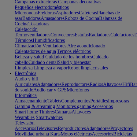
Campanas extractoras
Campanas decorativas
Pequeños electrodomésticos
Microondas
Freidoras
Aspiradores
Cafeteras
Planchas de
asar
Batidoras
Amasadores
Robots de Cocina
Balanzas de
Cocina
Tostadoras
Calefacción
Termoventiladores
Convectores
Estufas
Radiadores
Calefactores
D
Térmicos
Humidificadores
Climatización
Ventiladores
Aire acondicionado
Calentadores de agua
Termos eléctricos
Belleza y salud
Cuidado de los hombres
Cuidado
cabello
Cuidado dental
Salud y bienestar
Limpieza
Limpieza a vapor
Robot limpiacristales
Electrónica
Audio y hifi
Auriculares
Adaptadores
Reproductores
Radios
Altavoces
Hifi
Bar
de sonido
Audio car y GPS
Micrófonos
Informática
Almacenamiento
Tablets
Complementos
Portátiles
Impresoras
Gaming & streaming
Monitores gaming
Accesorios
Smart home
Timbres
Cámaras
Altavoces
Wearables
Smartwatches
Televisión
Accesorios
Televisores
Reproductores
Adaptadores
Proyectores
Movilidad urbana
Karts
Motos eléctricas
Accesorios
Bicicletas