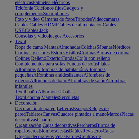
eléctricas
Patinetes eléctricos
Telefonía
Teléfonos fijos
Gadgets y
complementos
Smartphones
Foto y vídeo
Cámaras de fotos
Trípodes
Videocámaras
Cables
Cables HDMI
Cables de alimentación
Cables
USB
Cables Jack
Consolas y videojuegos
Accesorios
Textil
Ropa de cama
Mantas
Almohadas
Colchas
Sábanas
Nórdicos
Cortinas y estores
Estores
Visillos
Cortinas
Barras de cortina
Cojines
Relleno
Exterior
Fundas
Cojín con relleno
Complementos para sofás
Fundas de sofás
Plaids
Alfombras
Alfombras de habitación
Alfombras
pequeñas
Alfombras antideslizantes
Alfombras de
exterior
Alfombras de baño
Alfombras de salón
Alfombras
infantiles
Textil baño
Albornoces
Toallas
Textil cocina
Manteles
Servilletas
Decoración
Decoración de pared
Letreros
Espejos
Relojes de
pared
Tableros
Canvas
Cuadros pintados a mano
Marcos
Placas
decorativas
Cuadros
Organización
Cajas decorativas
Percheros
Burros de
ropa
Joyeros
Biombos
Cestas
Baúles
Revisteros
Cajas
Objetos decorativos
Velas
Faroles
Centros de