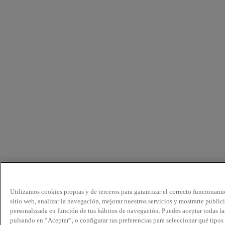
Utilizamos cookies propias y de terceros para garantizar el correcto funcionami
sitio web, analizar la navegación, mejorar nuestros servicios y mostrarte public
personalizada en función de tus hábitos de navegación. Puedes aceptar todas la
pulsando en “Aceptar”, o configurar tus preferencias para seleccionar qué tipos