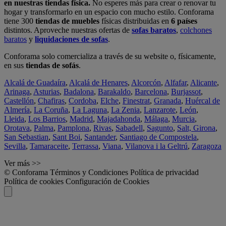
en nuestras tiendas física.
No esperes más para crear o renovar tu
hogar y transformarlo en un espacio con mucho estilo. Conforama
tiene 300
tiendas de muebles
físicas distribuidas en
6 países
distintos. Aproveche nuestras ofertas de
sofas baratos
,
colchones
baratos
y
liquidaciones de sofas
.
Conforama solo comercializa a través de su website o, físicamente,
en sus
tiendas de sofás
.
Alcalá de Guadaíra
,
Alcalá de Henares
,
Alcorcón
,
Alfafar
,
Alicante
,
Arinaga
,
Asturias
,
Badalona
,
Barakaldo
,
Barcelona
,
Burjassot
,
Castellón
,
Chafiras
,
Cordoba
,
Elche
,
Finestrat
,
Granada
,
Huércal de
Almería
,
La Coruña
,
La Laguna
,
La Zenia
,
Lanzarote
,
León
,
Lleida
,
Los Barrios
,
Madrid
,
Majadahonda
,
Málaga
,
Murcia
,
Orotava
,
Palma
,
Pamplona
,
Rivas
,
Sabadell
,
Sagunto
,
Salt, Girona
,
San Sebastian
,
Sant Boi
,
Santander
,
Santiago de Compostela
,
Sevilla
,
Tamaraceite
,
Terrassa
,
Viana
,
Vilanova i la Geltrú
,
Zaragoza
Ver más >>
© Conforama
Términos y Condiciones
Política de privacidad
Política de cookies
Configuración de Cookies