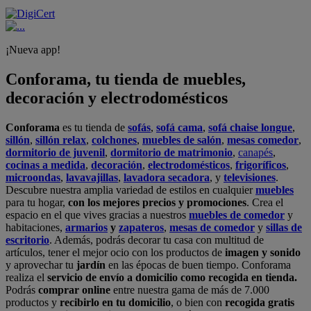
¡Nueva app!
Conforama, tu tienda de muebles,
decoración y electrodomésticos
Conforama
es tu tienda de
sofás
,
sofá cama
,
sofá chaise longue
,
sillón
,
sillón relax
,
colchones
,
muebles de salón
,
mesas comedor
,
dormitorio de juvenil
,
dormitorio de matrimonio
,
canapés
,
cocinas a medida
,
decoración
,
electrodomésticos
,
frigoríficos
,
microondas
,
lavavajillas
,
lavadora secadora
, y
televisiones
.
Descubre nuestra amplia variedad de estilos en cualquier
muebles
para tu hogar,
con los mejores precios y promociones
. Crea el
espacio en el que vives gracias a nuestros
muebles de comedor
y
habitaciones,
armarios
y
zapateros
,
mesas de comedor
y
sillas de
escritorio
. Además, podrás decorar tu casa con multitud de
artículos, tener el mejor ocio con los productos de
imagen y sonido
y aprovechar tu
jardín
en las épocas de buen tiempo. Conforama
realiza el
servicio de envío a domicilio como recogida en tienda.
Podrás
comprar online
entre nuestra gama de más de 7.000
productos y
recibirlo en tu domicilio
, o bien con
recogida gratis