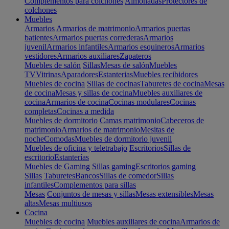
Complementos para colchones
Almohadas
Protectores de
colchones
Muebles
Armarios
Armarios de matrimonio
Armarios puertas
batientes
Armarios puertas correderas
Armarios
juvenil
Armarios infantiles
Armarios esquineros
Armarios
vestidores
Armarios auxiliares
Zapateros
Muebles de salón
Sillas
Mesas de salón
Muebles
TV
Vitrinas
Aparadores
Estanterias
Muebles recibidores
Muebles de cocina
Sillas de cocinas
Taburetes de cocina
Mesas
de cocina
Mesas y sillas de cocina
Muebles auxiliares de
cocina
Armarios de cocina
Cocinas modulares
Cocinas
completas
Cocinas a medida
Muebles de dormitorio
Camas matrimonio
Cabeceros de
matrimonio
Armarios de matrimonio
Mesitas de
noche
Comodas
Muebles de dormitorio juvenil
Muebles de oficina y teletrabajo
Escritorios
Sillas de
escritorio
Estanterías
Muebles de Gaming
Sillas gaming
Escritorios gaming
Sillas
Taburetes
Bancos
Sillas de comedor
Sillas
infantiles
Complementos para sillas
Mesas
Conjuntos de mesas y sillas
Mesas extensibles
Mesas
altas
Mesas multiusos
Cocina
Muebles de cocina
Muebles auxiliares de cocina
Armarios de