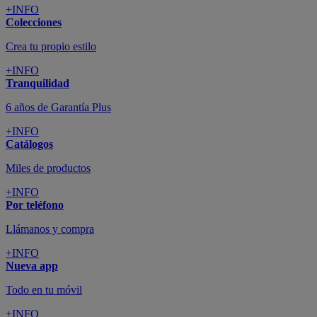
+INFO
Colecciones
Crea tu propio estilo
+INFO
Tranquilidad
6 años de Garantía Plus
+INFO
Catálogos
Miles de productos
+INFO
Por teléfono
Llámanos y compra
+INFO
Nueva app
Todo en tu móvil
+INFO