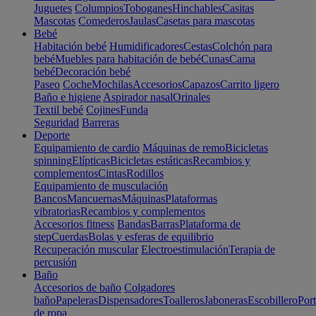
Juguetes
Columpios
Toboganes
Hinchables
Casitas
Mascotas
Comederos
Jaulas
Casetas para mascotas
Bebé
Habitación bebé
Humidificadores
Cestas
Colchón para
bebé
Muebles para habitación de bebé
Cunas
Cama
bebé
Decoración bebé
Paseo
Coche
Mochilas
Accesorios
Capazos
Carrito ligero
Baño e higiene
Aspirador nasal
Orinales
Textil bebé
Cojines
Funda
Seguridad
Barreras
Deporte
Equipamiento de cardio
Máquinas de remo
Bicicletas
spinning
Elípticas
Bicicletas estáticas
Recambios y
complementos
Cintas
Rodillos
Equipamiento de musculación
Bancos
Mancuernas
Máquinas
Plataformas
vibratorias
Recambios y complementos
Accesorios fitness
Bandas
Barras
Plataforma de
step
Cuerdas
Bolas y esferas de equilibrio
Recuperación muscular
Electroestimulación
Terapia de
percusión
Baño
Accesorios de baño
Colgadores
baño
Papeleras
Dispensadores
Toalleros
Jaboneras
Escobillero
Port
de ropa