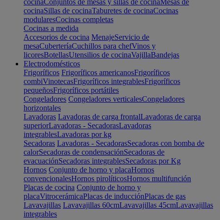
cocina
Conjuntos de mesas y sillas de cocina
Mesas de
cocina
Sillas de cocina
Taburetes de cocina
Cocinas
modulares
Cocinas completas
Cocinas a medida
Accesorios de cocina
Menaje
Servicio de
mesa
Cubertería
Cuchillos para chef
Vinos y
licores
Botellas
Utensilios de cocina
Vajilla
Bandejas
Electrodomésticos
Frigoríficos
Frigoríficos americanos
Frigoríficos
combi
Vinotecas
Frigoríficos integrables
Frigoríficos
pequeños
Frigoríficos portátiles
Congeladores
Congeladores verticales
Congeladores
horizontales
Lavadoras
Lavadoras de carga frontal
Lavadoras de carga
superior
Lavadoras - Secadoras
Lavadoras
integrables
Lavadoras por kg
Secadoras
Lavadoras - Secadoras
Secadoras con bomba de
calor
Secadoras de condensación
Secadoras de
evacuación
Secadoras integrables
Secadoras por Kg
Hornos
Conjunto de horno y placa
Hornos
convencionales
Hornos pirolíticos
Hornos multifunción
Placas de cocina
Conjunto de horno y
placa
Vitrocerámica
Placas de inducción
Placas de gas
Lavavajillas
Lavavajillas 60cm
Lavavajillas 45cm
Lavavajillas
integrables