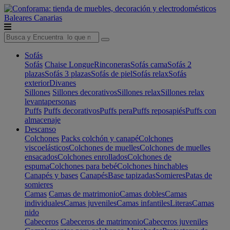
Baleares
Canarias
Sofás
Sofás
Chaise Longue
Rinconeras
Sofás cama
Sofás 2
plazas
Sofás 3 plazas
Sofás de piel
Sofás relax
Sofás
exterior
Divanes
Sillones
Sillones decorativos
Sillones relax
Sillones relax
levantapersonas
Puffs
Puffs decorativos
Puffs pera
Puffs reposapiés
Puffs con
almacenaje
Descanso
Colchones
Packs colchón y canapé
Colchones
viscoelásticos
Colchones de muelles
Colchones de muelles
ensacados
Colchones enrollados
Colchones de
espuma
Colchones para bebé
Colchones hinchables
Canapés y bases
Canapés
Base tapizadas
Somieres
Patas de
somieres
Camas
Camas de matrimonio
Camas dobles
Camas
individuales
Camas juveniles
Camas infantiles
Literas
Camas
nido
Cabeceros
Cabeceros de matrimonio
Cabeceros juveniles