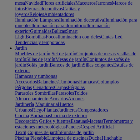
mesa
Navidad
Flores artificiales
Maceteros
Jarrones
Marcos de
fotos
Figuras decorativas
Cajitas y
joyeros
Relojes
Ambientadores
Iluminación
Lámparas
Iluminación decorativa
Iluminación para
muebles
Iluminación para dormitorio
Iluminación
exterior
Guirnaldas
Balizas
Smart
Light
Bombillas
Focos
Iluminación con rieles
Cintas Led
Tendencias y temporadas
Jardín
Muebles de jardín
Set de jardín
Conjuntos de mesas y sillas de
jardín
Sillas de jardín
Mesas de jardín
Conjuntos de sofás de
jardín
Sofás jardín
Bancos de jardín
Sillas colgantes
Estufas de
exterior
Hamacas y tumbonas
Accesorios
Balancines
Tumbonas
Hamacas
Columpios
Pérgolas
Cenadores
Carpas
Pérgolas
Parasoles
Sombrillas
Parasoles
Toldos
Almacenamiento
Armarios
Arcones
Jardinería
Maquinaria
Huertos
Urbanos
Riego
Plantas
Jardineras
Compostadores
Cocina
Barbacoas
Cocina de exterior
Decoración
Grifos y fuentes
Estatuas
Macetas
Termómetros y
estaciones metereológicas
Paneles
Cesped Artificial
Textil
Cojines de jardín
Fundas de jardín
Piscina
Plegable
Limpieza de piscinas
Ducha
Hinchable