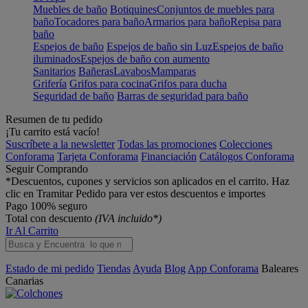
Muebles de baño
Botiquines
Conjuntos de muebles para
baño
Tocadores para baño
Armarios para baño
Repisa para
baño
Espejos de baño
Espejos de baño sin Luz
Espejos de baño
iluminados
Espejos de baño con aumento
Sanitarios
Bañeras
Lavabos
Mamparas
Grifería
Grifos para cocina
Grifos para ducha
Seguridad de baño
Barras de seguridad para baño
Resumen de tu pedido
¡Tu carrito está vacío!
Suscríbete a la newsletter
Todas las promociones
Colecciones
Conforama
Tarjeta Conforama
Financiación
Catálogos Conforama
Seguir Comprando
*Descuentos, cupones y servicios son aplicados en el carrito. Haz
clic en Tramitar Pedido para ver estos descuentos e importes
Pago 100% seguro
Total con descuento
(IVA incluido*)
Ir Al Carrito
Estado de mi pedido
Tiendas
Ayuda
Blog
App Conforama
Baleares
Canarias