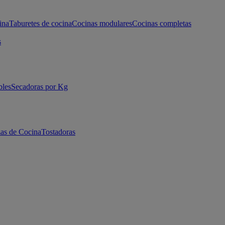
ina
Taburetes de cocina
Cocinas modulares
Cocinas completas
s
bles
Secadoras por Kg
as de Cocina
Tostadoras