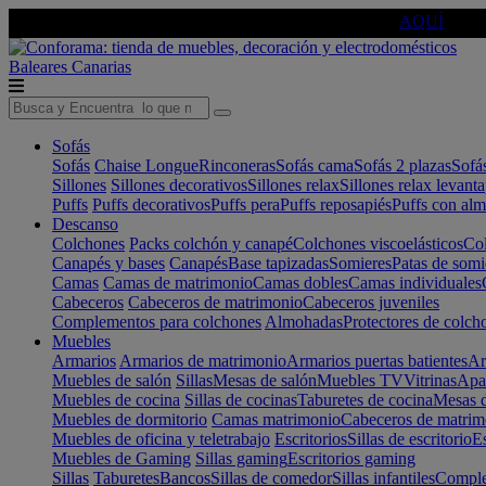
🔵Cambia tu electro con
-10% EXTRA
de descuento ☑️
AQUÍ
Baleares
Canarias
Sofás
Sofás
Chaise Longue
Rinconeras
Sofás cama
Sofás 2 plazas
Sofá
Sillones
Sillones decorativos
Sillones relax
Sillones relax levant
Puffs
Puffs decorativos
Puffs pera
Puffs reposapiés
Puffs con al
Descanso
Colchones
Packs colchón y canapé
Colchones viscoelásticos
Col
Canapés y bases
Canapés
Base tapizadas
Somieres
Patas de somi
Camas
Camas de matrimonio
Camas dobles
Camas individuales
Cabeceros
Cabeceros de matrimonio
Cabeceros juveniles
Complementos para colchones
Almohadas
Protectores de colch
Muebles
Armarios
Armarios de matrimonio
Armarios puertas batientes
Ar
Muebles de salón
Sillas
Mesas de salón
Muebles TV
Vitrinas
Apa
Muebles de cocina
Sillas de cocinas
Taburetes de cocina
Mesas d
Muebles de dormitorio
Camas matrimonio
Cabeceros de matrim
Muebles de oficina y teletrabajo
Escritorios
Sillas de escritorio
Es
Muebles de Gaming
Sillas gaming
Escritorios gaming
Sillas
Taburetes
Bancos
Sillas de comedor
Sillas infantiles
Complem