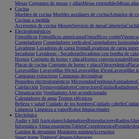
Mesas
Conjuntos de mesas y sillas
Mesas extensibles
Mesas alta
Cocina
Muebles de cocina
Muebles auxiliares de cocina
Armarios de co
Cocinas a medida
Accesorios de cocina
Menaje
Servicio de mesa
Cubertería
Cuchil
Electrodomésticos
Frigoríficos
Frigoríficos americanos
Frigoríficos combi
Vinoteca
Congeladores
Congeladores verticales
Congeladores horizontal
Lavadoras
Lavadoras de carga frontal
Lavadoras de carga super
Secadoras
Lavadoras - Secadoras
Secadoras con bomba de calo
Hornos
Conjunto de horno y placa
Hornos convencionales
Horno
Placas de cocina
Conjunto de horno y placa
Vitrocerámica
Placa
Lavavajillas
Lavavajillas 60cm
Lavavajillas 45cm
Lavavajillas i
Campanas extractoras
Campanas decorativas
Pequeños electrodomésticos
Microondas
Freidoras
Aspiradores
C
Calefacción
Termoventiladores
Convectores
Estufas
Radiadores
C
Climatización
Ventiladores
Aire acondicionado
Calentadores de agua
Termos eléctricos
Belleza y salud
Cuidado de los hombres
Cuidado cabello
Cuidad
Limpieza
Limpieza a vapor
Robot limpiacristales
Electrónica
Audio y hifi
Auriculares
Adaptadores
Reproductores
Radios
Alta
Informática
Almacenamiento
Tablets
Complementos
Portátiles
Im
Gaming & streaming
Monitores gaming
Accesorios
Smart home
Timbres
Cámaras
Altavoces