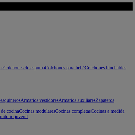
os
Colchones de espuma
Colchones para bebé
Colchones hinchables
esquineros
Armarios vestidores
Armarios auxiliares
Zapateros
 de cocina
Cocinas modulares
Cocinas completas
Cocinas a medida
mitorio juvenil