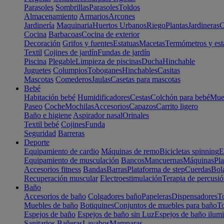
Parasoles
Sombrillas
Parasoles
Toldos
Almacenamiento
Armarios
Arcones
Jardinería
Maquinaria
Huertos Urbanos
Riego
Plantas
Jardineras
C
Cocina
Barbacoas
Cocina de exterior
Decoración
Grifos y fuentes
Estatuas
Macetas
Termómetros y est
Textil
Cojines de jardín
Fundas de jardín
Piscina
Plegable
Limpieza de piscinas
Ducha
Hinchable
Juguetes
Columpios
Toboganes
Hinchables
Casitas
Mascotas
Comederos
Jaulas
Casetas para mascotas
Bebé
Habitación bebé
Humidificadores
Cestas
Colchón para bebé
Mueb
Paseo
Coche
Mochilas
Accesorios
Capazos
Carrito ligero
Baño e higiene
Aspirador nasal
Orinales
Textil bebé
Cojines
Funda
Seguridad
Barreras
Deporte
Equipamiento de cardio
Máquinas de remo
Bicicletas spinning
E
Equipamiento de musculación
Bancos
Mancuernas
Máquinas
Pla
Accesorios fitness
Bandas
Barras
Plataforma de step
Cuerdas
Bola
Recuperación muscular
Electroestimulación
Terapia de percusi
Baño
Accesorios de baño
Colgadores baño
Papeleras
Dispensadores
To
Muebles de baño
Botiquines
Conjuntos de muebles para baño
To
Espejos de baño
Espejos de baño sin Luz
Espejos de baño ilum
Sanitarios
Bañeras
Lavabos
Mamparas