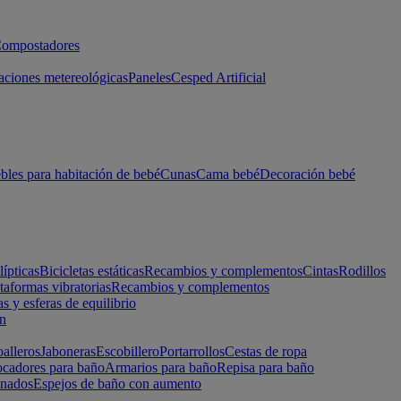
ompostadores
aciones metereológicas
Paneles
Cesped Artificial
les para habitación de bebé
Cunas
Cama bebé
Decoración bebé
lípticas
Bicicletas estáticas
Recambios y complementos
Cintas
Rodillos
taformas vibratorias
Recambios y complementos
s y esferas de equilibrio
ón
alleros
Jaboneras
Escobillero
Portarrollos
Cestas de ropa
cadores para baño
Armarios para baño
Repisa para baño
inados
Espejos de baño con aumento