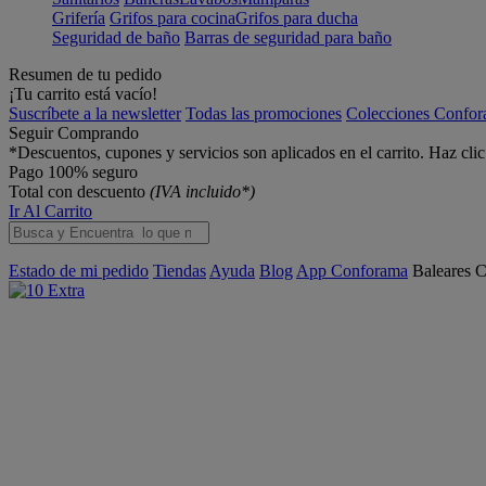
Grifería
Grifos para cocina
Grifos para ducha
Seguridad de baño
Barras de seguridad para baño
Resumen de tu pedido
¡Tu carrito está vacío!
Suscríbete a la newsletter
Todas las promociones
Colecciones Confo
Seguir Comprando
*Descuentos, cupones y servicios son aplicados en el carrito. Haz cli
Pago 100% seguro
Total con descuento
(IVA incluido*)
Ir Al Carrito
Estado de mi pedido
Tiendas
Ayuda
Blog
App Conforama
Baleares
C