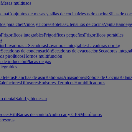
s
Mesas multiusos
cina
Conjuntos de mesas y sillas de cocina
Mesas de cocina
Sillas de coc
los para chef
Vinos y licores
Botellas
Utensilios de cocina
Vajilla
Bandeja
s
Frigoríficos integrables
Frigoríficos pequeños
Frigoríficos portátiles
es
ior
Lavadoras - Secadoras
Lavadoras integrables
Lavadoras por kg
r
Secadoras de condensación
Secadoras de evacuación
Secadoras integra
s pirolíticos
Hornos multifunción
s de inducción
Placas de gas
ntegrables
afeteras
Planchas de asar
Batidoras
Amasadores
Robots de Cocina
Balanz
alefactores
Difusores
Emisores Térmicos
Humidificadores
o dental
Salud y bienestar
voces
Hifi
Barras de sonido
Audio car y GPS
Micrófonos
presoras