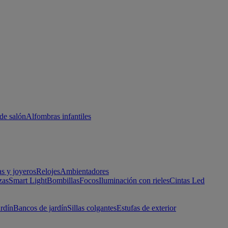
de salón
Alfombras infantiles
as y joyeros
Relojes
Ambientadores
zas
Smart Light
Bombillas
Focos
Iluminación con rieles
Cintas Led
ardín
Bancos de jardín
Sillas colgantes
Estufas de exterior