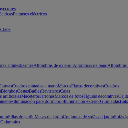
oyectores
éctricas
Patinetes eléctricos
s Jack
ras antideslizantes
Alfombras de exterior
Alfombras de baño
Alfombras 
Canvas
Cuadros pintados a mano
Marcos
Placas decorativas
Cuadros
s
Biombos
Cestas
Baúles
Revisteros
Cajas
s artificiales
Maceteros
Jarrones
Marcos de fotos
Figuras decorativas
Cajit
muebles
Iluminación para dormitorio
Iluminación exterior
Guirnaldas
Bali
ardín
Sillas de jardín
Mesas de jardín
Conjuntos de sofás de jardín
Sofás j
s
Columpios