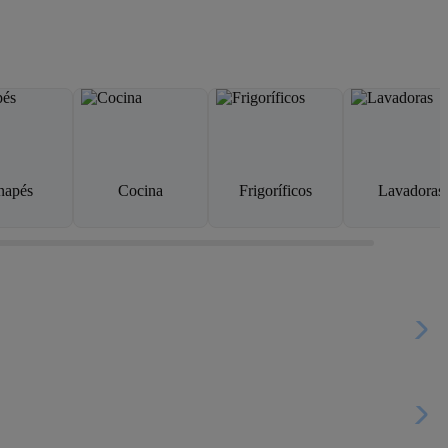
napés
Cocina
Frigoríficos
Lavadoras