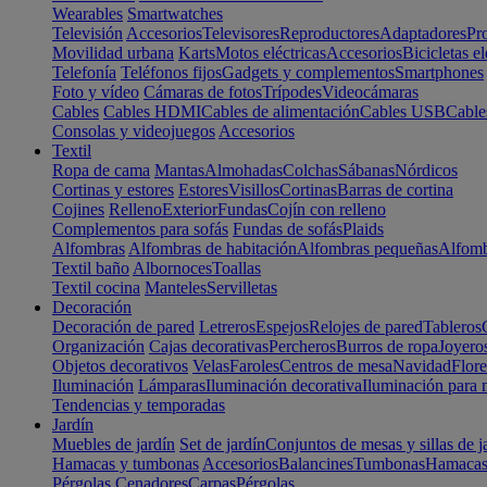
Wearables
Smartwatches
Televisión
Accesorios
Televisores
Reproductores
Adaptadores
Pr
Movilidad urbana
Karts
Motos eléctricas
Accesorios
Bicicletas el
Telefonía
Teléfonos fijos
Gadgets y complementos
Smartphones
Foto y vídeo
Cámaras de fotos
Trípodes
Videocámaras
Cables
Cables HDMI
Cables de alimentación
Cables USB
Cable
Consolas y videojuegos
Accesorios
Textil
Ropa de cama
Mantas
Almohadas
Colchas
Sábanas
Nórdicos
Cortinas y estores
Estores
Visillos
Cortinas
Barras de cortina
Cojines
Relleno
Exterior
Fundas
Cojín con relleno
Complementos para sofás
Fundas de sofás
Plaids
Alfombras
Alfombras de habitación
Alfombras pequeñas
Alfomb
Textil baño
Albornoces
Toallas
Textil cocina
Manteles
Servilletas
Decoración
Decoración de pared
Letreros
Espejos
Relojes de pared
Tableros
Organización
Cajas decorativas
Percheros
Burros de ropa
Joyero
Objetos decorativos
Velas
Faroles
Centros de mesa
Navidad
Flore
Iluminación
Lámparas
Iluminación decorativa
Iluminación para 
Tendencias y temporadas
Jardín
Muebles de jardín
Set de jardín
Conjuntos de mesas y sillas de j
Hamacas y tumbonas
Accesorios
Balancines
Tumbonas
Hamaca
Pérgolas
Cenadores
Carpas
Pérgolas