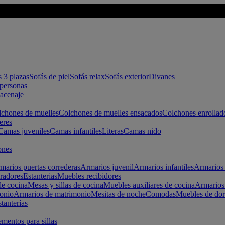
s 3 plazas
Sofás de piel
Sofás relax
Sofás exterior
Divanes
apersonas
macenaje
chones de muelles
Colchones de muelles ensacados
Colchones enrollad
eres
Camas juveniles
Camas infantiles
Literas
Camas nido
ones
marios puertas correderas
Armarios juvenil
Armarios infantiles
Armarios 
radores
Estanterias
Muebles recibidores
e cocina
Mesas y sillas de cocina
Muebles auxiliares de cocina
Armarios
onio
Armarios de matrimonio
Mesitas de noche
Comodas
Muebles de dor
tanterías
entos para sillas