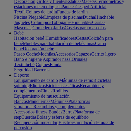
Decoración
Grifos y fuentes
Estatuas
Macetas
Termómetros y
estaciones metereológicas
Paneles
Cesped Artificial
Textil
Cojines de jardín
Fundas de jardín
Piscina
Plegable
Limpieza de piscinas
Ducha
Hinchable
Juguetes
Columpios
Toboganes
Hinchables
Casitas
Mascotas
Comederos
Jaulas
Casetas para mascotas
Bebé
Habitación bebé
Humidificadores
Cestas
Colchón para
bebé
Muebles para habitación de bebé
Cunas
Cama
bebé
Decoración bebé
Paseo
Coche
Mochilas
Accesorios
Capazos
Carrito ligero
Baño e higiene
Aspirador nasal
Orinales
Textil bebé
Cojines
Funda
Seguridad
Barreras
Deporte
Equipamiento de cardio
Máquinas de remo
Bicicletas
spinning
Elípticas
Bicicletas estáticas
Recambios y
complementos
Cintas
Rodillos
Equipamiento de musculación
Bancos
Mancuernas
Máquinas
Plataformas
vibratorias
Recambios y complementos
Accesorios fitness
Bandas
Barras
Plataforma de
step
Cuerdas
Bolas y esferas de equilibrio
Recuperación muscular
Electroestimulación
Terapia de
percusión