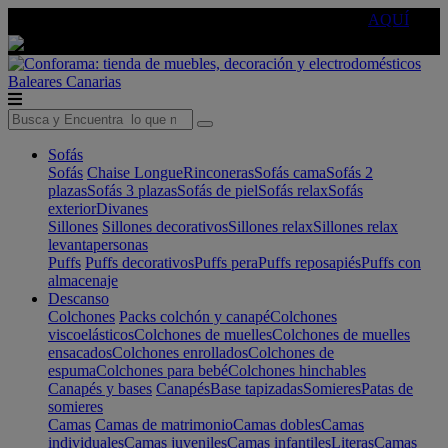
🔵Cambia tu electro con
-10% EXTRA
de descuento ☑️
AQUÍ
Baleares
Canarias
Sofás
Sofás
Chaise Longue
Rinconeras
Sofás cama
Sofás 2
plazas
Sofás 3 plazas
Sofás de piel
Sofás relax
Sofás
exterior
Divanes
Sillones
Sillones decorativos
Sillones relax
Sillones relax
levantapersonas
Puffs
Puffs decorativos
Puffs pera
Puffs reposapiés
Puffs con
almacenaje
Descanso
Colchones
Packs colchón y canapé
Colchones
viscoelásticos
Colchones de muelles
Colchones de muelles
ensacados
Colchones enrollados
Colchones de
espuma
Colchones para bebé
Colchones hinchables
Canapés y bases
Canapés
Base tapizadas
Somieres
Patas de
somieres
Camas
Camas de matrimonio
Camas dobles
Camas
individuales
Camas juveniles
Camas infantiles
Literas
Camas