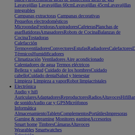
Lavavajillas
Lavavajillas 60cm
Lavavajillas 45cm
Lavavajillas
integrables
Campanas extractoras
Campanas decorativas
Pequeños electrodomésticos
Microondas
Freidoras
Aspiradores
Cafeteras
Planchas de
asar
Batidoras
Amasadores
Robots de Cocina
Balanzas de
Cocina
Tostadoras
Calefacción
Termoventiladores
Convectores
Estufas
Radiadores
Calefactores
D
Térmicos
Humidificadores
Climatización
Ventiladores
Aire acondicionado
Calentadores de agua
Termos eléctricos
Belleza y salud
Cuidado de los hombres
Cuidado
cabello
Cuidado dental
Salud y bienestar
Limpieza
Limpieza a vapor
Robot limpiacristales
Electrónica
Audio y hifi
Auriculares
Adaptadores
Reproductores
Radios
Altavoces
Hifi
Bar
de sonido
Audio car y GPS
Micrófonos
Informática
Almacenamiento
Tablets
Complementos
Portátiles
Impresoras
Gaming & streaming
Monitores gaming
Accesorios
Smart home
Timbres
Cámaras
Altavoces
Wearables
Smartwatches