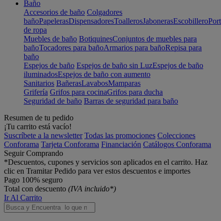
Baño
Accesorios de baño
Colgadores
baño
Papeleras
Dispensadores
Toalleros
Jaboneras
Escobillero
Port
de ropa
Muebles de baño
Botiquines
Conjuntos de muebles para
baño
Tocadores para baño
Armarios para baño
Repisa para
baño
Espejos de baño
Espejos de baño sin Luz
Espejos de baño
iluminados
Espejos de baño con aumento
Sanitarios
Bañeras
Lavabos
Mamparas
Grifería
Grifos para cocina
Grifos para ducha
Seguridad de baño
Barras de seguridad para baño
Resumen de tu pedido
¡Tu carrito está vacío!
Suscríbete a la newsletter
Todas las promociones
Colecciones
Conforama
Tarjeta Conforama
Financiación
Catálogos Conforama
Seguir Comprando
*Descuentos, cupones y servicios son aplicados en el carrito. Haz
clic en Tramitar Pedido para ver estos descuentos e importes
Pago 100% seguro
Total con descuento
(IVA incluido*)
Ir Al Carrito