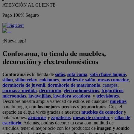
ATENCIÓN AL CLIENTE
Pago 100% Seguro
¡Nueva app!
Conforama, tu tienda de muebles,
decoración y electrodomésticos
Conforama
es tu tienda de
sofás
,
sofá cama
,
sofá chaise longue
,
sillón
,
sillón relax
,
colchones
,
muebles de salón
,
mesas comedor
,
dormitorio de juvenil
,
dormitorio de matrimonio
,
canapés
,
cocinas a medida
,
decoración
,
electrodomésticos
,
frigoríficos
,
microondas
,
lavavajillas
,
lavadora secadora
, y
televisiones
.
Descubre nuestra amplia variedad de estilos en cualquier
muebles
para tu hogar,
con los mejores precios y promociones
. Crea el
espacio en el que vives gracias a nuestros
muebles de comedor
y
habitaciones,
armarios
y
zapateros
,
mesas de comedor
y
sillas de
escritorio
. Además, podrás decorar tu casa con multitud de
artículos, tener el mejor ocio con los productos de
imagen y sonido
y aprovechar tu
jardín
en las épocas de buen tiempo. Conforama