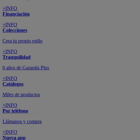
+INFO
Financiación
+INFO
Colecciones
Crea tu propio estilo
+INFO
Tranquilidad
6 años de Garantía Plus
+INFO
Catálogos
Miles de productos
+INFO
Por teléfono
Llámanos y compra
+INFO
Nueva app