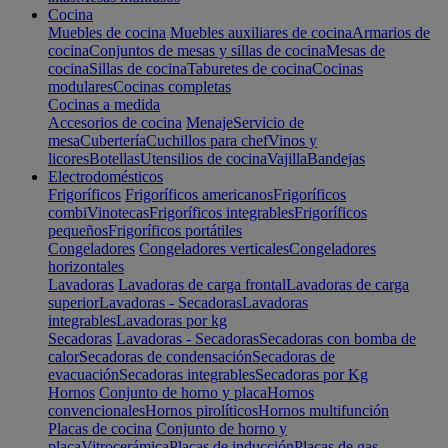
Cocina
Muebles de cocina
Muebles auxiliares de cocina
Armarios de
cocina
Conjuntos de mesas y sillas de cocina
Mesas de
cocina
Sillas de cocina
Taburetes de cocina
Cocinas
modulares
Cocinas completas
Cocinas a medida
Accesorios de cocina
Menaje
Servicio de
mesa
Cubertería
Cuchillos para chef
Vinos y
licores
Botellas
Utensilios de cocina
Vajilla
Bandejas
Electrodomésticos
Frigoríficos
Frigoríficos americanos
Frigoríficos
combi
Vinotecas
Frigoríficos integrables
Frigoríficos
pequeños
Frigoríficos portátiles
Congeladores
Congeladores verticales
Congeladores
horizontales
Lavadoras
Lavadoras de carga frontal
Lavadoras de carga
superior
Lavadoras - Secadoras
Lavadoras
integrables
Lavadoras por kg
Secadoras
Lavadoras - Secadoras
Secadoras con bomba de
calor
Secadoras de condensación
Secadoras de
evacuación
Secadoras integrables
Secadoras por Kg
Hornos
Conjunto de horno y placa
Hornos
convencionales
Hornos pirolíticos
Hornos multifunción
Placas de cocina
Conjunto de horno y
placa
Vitrocerámica
Placas de inducción
Placas de gas