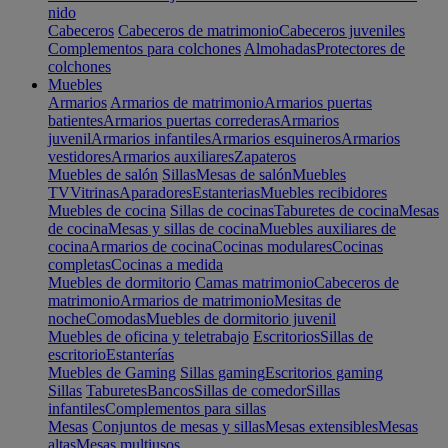
nido
Cabeceros
Cabeceros de matrimonio
Cabeceros juveniles
Complementos para colchones
Almohadas
Protectores de
colchones
Muebles
Armarios
Armarios de matrimonio
Armarios puertas
batientes
Armarios puertas correderas
Armarios
juvenil
Armarios infantiles
Armarios esquineros
Armarios
vestidores
Armarios auxiliares
Zapateros
Muebles de salón
Sillas
Mesas de salón
Muebles
TV
Vitrinas
Aparadores
Estanterias
Muebles recibidores
Muebles de cocina
Sillas de cocinas
Taburetes de cocina
Mesas
de cocina
Mesas y sillas de cocina
Muebles auxiliares de
cocina
Armarios de cocina
Cocinas modulares
Cocinas
completas
Cocinas a medida
Muebles de dormitorio
Camas matrimonio
Cabeceros de
matrimonio
Armarios de matrimonio
Mesitas de
noche
Comodas
Muebles de dormitorio juvenil
Muebles de oficina y teletrabajo
Escritorios
Sillas de
escritorio
Estanterías
Muebles de Gaming
Sillas gaming
Escritorios gaming
Sillas
Taburetes
Bancos
Sillas de comedor
Sillas
infantiles
Complementos para sillas
Mesas
Conjuntos de mesas y sillas
Mesas extensibles
Mesas
altas
Mesas multiusos