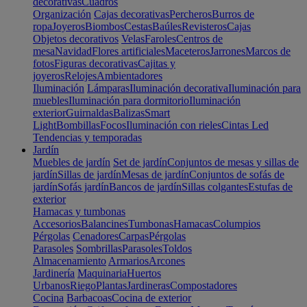
decorativas
Cuadros
Organización
Cajas decorativas
Percheros
Burros de
ropa
Joyeros
Biombos
Cestas
Baúles
Revisteros
Cajas
Objetos decorativos
Velas
Faroles
Centros de
mesa
Navidad
Flores artificiales
Maceteros
Jarrones
Marcos de
fotos
Figuras decorativas
Cajitas y
joyeros
Relojes
Ambientadores
Iluminación
Lámparas
Iluminación decorativa
Iluminación para
muebles
Iluminación para dormitorio
Iluminación
exterior
Guirnaldas
Balizas
Smart
Light
Bombillas
Focos
Iluminación con rieles
Cintas Led
Tendencias y temporadas
Jardín
Muebles de jardín
Set de jardín
Conjuntos de mesas y sillas de
jardín
Sillas de jardín
Mesas de jardín
Conjuntos de sofás de
jardín
Sofás jardín
Bancos de jardín
Sillas colgantes
Estufas de
exterior
Hamacas y tumbonas
Accesorios
Balancines
Tumbonas
Hamacas
Columpios
Pérgolas
Cenadores
Carpas
Pérgolas
Parasoles
Sombrillas
Parasoles
Toldos
Almacenamiento
Armarios
Arcones
Jardinería
Maquinaria
Huertos
Urbanos
Riego
Plantas
Jardineras
Compostadores
Cocina
Barbacoas
Cocina de exterior