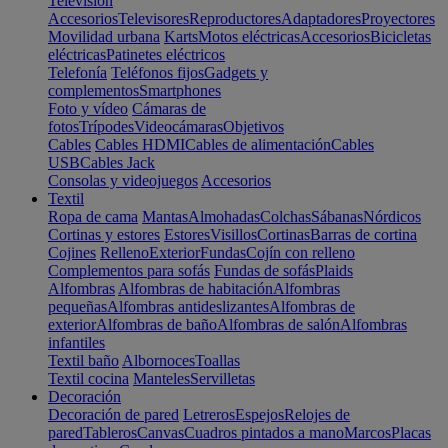
Televisión
Accesorios
Televisores
Reproductores
Adaptadores
Proyectores
Movilidad urbana
Karts
Motos eléctricas
Accesorios
Bicicletas
eléctricas
Patinetes eléctricos
Telefonía
Teléfonos fijos
Gadgets y
complementos
Smartphones
Foto y vídeo
Cámaras de
fotos
Trípodes
Videocámaras
Objetivos
Cables
Cables HDMI
Cables de alimentación
Cables
USB
Cables Jack
Consolas y videojuegos
Accesorios
Textil
Ropa de cama
Mantas
Almohadas
Colchas
Sábanas
Nórdicos
Cortinas y estores
Estores
Visillos
Cortinas
Barras de cortina
Cojines
Relleno
Exterior
Fundas
Cojín con relleno
Complementos para sofás
Fundas de sofás
Plaids
Alfombras
Alfombras de habitación
Alfombras
pequeñas
Alfombras antideslizantes
Alfombras de
exterior
Alfombras de baño
Alfombras de salón
Alfombras
infantiles
Textil baño
Albornoces
Toallas
Textil cocina
Manteles
Servilletas
Decoración
Decoración de pared
Letreros
Espejos
Relojes de
pared
Tableros
Canvas
Cuadros pintados a mano
Marcos
Placas