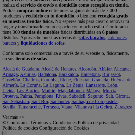
realiza el
servicio de envío a domicilio como recogida en tienda.
Podrás
comprar online
entre nuestra gama de más de 7.000
productos y
recibirlo en tu domicilio
, o bien con
recogida gratis
en nuestras tiendas física.
No esperes más para crear o renovar tu
hogar y transformarlo en un espacio con mucho estilo. Conforama
tiene 300
tiendas de muebles
físicas distribuidas en
6 países
distintos. Aproveche nuestras ofertas de
sofas baratos
,
colchones
baratos
y
liquidaciones de sofas
.
Conforama solo comercializa a través de su website o, físicamente,
en sus
tiendas de sofás
.
Alcalá de Guadaíra
,
Alcalá de Henares
,
Alcorcón
,
Alfafar
,
Alicante
,
Arinaga
,
Asturias
,
Badalona
,
Barakaldo
,
Barcelona
,
Burjassot
,
Castellón
,
Chafiras
,
Cordoba
,
Elche
,
Finestrat
,
Granada
,
Huércal de
Almería
,
La Coruña
,
La Laguna
,
La Zenia
,
Lanzarote
,
León
,
Lleida
,
Los Barrios
,
Madrid
,
Majadahonda
,
Málaga
,
Murcia
,
Orotava
,
Palma
,
Pamplona
,
Rivas
,
Sabadell
,
Sagunto
,
Salt, Girona
,
San Sebastian
,
Sant Boi
,
Santander
,
Santiago de Compostela
,
Sevilla
,
Tamaraceite
,
Terrassa
,
Viana
,
Vilanova i la Geltrú
,
Zaragoza
Ver más >>
© Conforama
Términos y Condiciones
Política de privacidad
Política de cookies
Configuración de Cookies