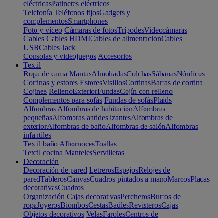
eléctricas
Patinetes eléctricos
Telefonía
Teléfonos fijos
Gadgets y
complementos
Smartphones
Foto y vídeo
Cámaras de fotos
Trípodes
Videocámaras
Cables
Cables HDMI
Cables de alimentación
Cables
USB
Cables Jack
Consolas y videojuegos
Accesorios
Textil
Ropa de cama
Mantas
Almohadas
Colchas
Sábanas
Nórdicos
Cortinas y estores
Estores
Visillos
Cortinas
Barras de cortina
Cojines
Relleno
Exterior
Fundas
Cojín con relleno
Complementos para sofás
Fundas de sofás
Plaids
Alfombras
Alfombras de habitación
Alfombras
pequeñas
Alfombras antideslizantes
Alfombras de
exterior
Alfombras de baño
Alfombras de salón
Alfombras
infantiles
Textil baño
Albornoces
Toallas
Textil cocina
Manteles
Servilletas
Decoración
Decoración de pared
Letreros
Espejos
Relojes de
pared
Tableros
Canvas
Cuadros pintados a mano
Marcos
Placas
decorativas
Cuadros
Organización
Cajas decorativas
Percheros
Burros de
ropa
Joyeros
Biombos
Cestas
Baúles
Revisteros
Cajas
Objetos decorativos
Velas
Faroles
Centros de