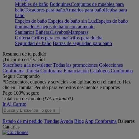
Muebles de baño
Botiquines
Conjuntos de muebles para
baño
Tocadores para baño
Armarios para baño
Repisa para
baño
Espejos de baño
Espejos de baño sin Luz
Espejos de baño
iluminados
Espejos de baño con aumento
Sanitarios
Bañeras
Lavabos
Mamparas
Grifería
Grifos para cocina
Grifos para ducha
Seguridad de baño
Barras de seguridad para baño
Resumen de tu pedido
¡Tu carrito está vacío!
Suscríbete a la newsletter
Todas las promociones
Colecciones
Conforama
Tarjeta Conforama
Financiación
Catálogos Conforama
Seguir Comprando
*Descuentos, cupones y servicios son aplicados en el carrito. Haz
clic en Tramitar Pedido para ver estos descuentos e importes
Pago 100% seguro
Total con descuento
(IVA incluido*)
Ir Al Carrito
Estado de mi pedido
Tiendas
Ayuda
Blog
App Conforama
Baleares
Canarias