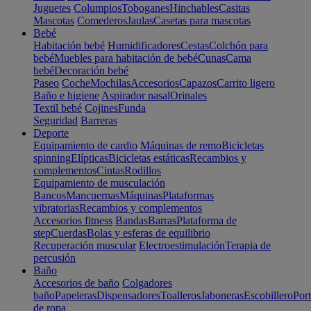
Juguetes
Columpios
Toboganes
Hinchables
Casitas
Mascotas
Comederos
Jaulas
Casetas para mascotas
Bebé
Habitación bebé
Humidificadores
Cestas
Colchón para
bebé
Muebles para habitación de bebé
Cunas
Cama
bebé
Decoración bebé
Paseo
Coche
Mochilas
Accesorios
Capazos
Carrito ligero
Baño e higiene
Aspirador nasal
Orinales
Textil bebé
Cojines
Funda
Seguridad
Barreras
Deporte
Equipamiento de cardio
Máquinas de remo
Bicicletas
spinning
Elípticas
Bicicletas estáticas
Recambios y
complementos
Cintas
Rodillos
Equipamiento de musculación
Bancos
Mancuernas
Máquinas
Plataformas
vibratorias
Recambios y complementos
Accesorios fitness
Bandas
Barras
Plataforma de
step
Cuerdas
Bolas y esferas de equilibrio
Recuperación muscular
Electroestimulación
Terapia de
percusión
Baño
Accesorios de baño
Colgadores
baño
Papeleras
Dispensadores
Toalleros
Jaboneras
Escobillero
Port
de ropa