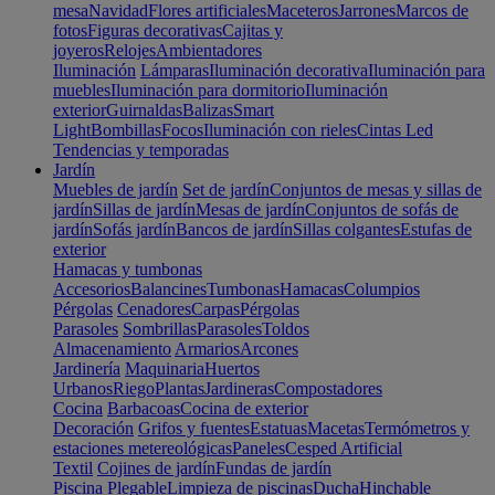
mesa
Navidad
Flores artificiales
Maceteros
Jarrones
Marcos de
fotos
Figuras decorativas
Cajitas y
joyeros
Relojes
Ambientadores
Iluminación
Lámparas
Iluminación decorativa
Iluminación para
muebles
Iluminación para dormitorio
Iluminación
exterior
Guirnaldas
Balizas
Smart
Light
Bombillas
Focos
Iluminación con rieles
Cintas Led
Tendencias y temporadas
Jardín
Muebles de jardín
Set de jardín
Conjuntos de mesas y sillas de
jardín
Sillas de jardín
Mesas de jardín
Conjuntos de sofás de
jardín
Sofás jardín
Bancos de jardín
Sillas colgantes
Estufas de
exterior
Hamacas y tumbonas
Accesorios
Balancines
Tumbonas
Hamacas
Columpios
Pérgolas
Cenadores
Carpas
Pérgolas
Parasoles
Sombrillas
Parasoles
Toldos
Almacenamiento
Armarios
Arcones
Jardinería
Maquinaria
Huertos
Urbanos
Riego
Plantas
Jardineras
Compostadores
Cocina
Barbacoas
Cocina de exterior
Decoración
Grifos y fuentes
Estatuas
Macetas
Termómetros y
estaciones metereológicas
Paneles
Cesped Artificial
Textil
Cojines de jardín
Fundas de jardín
Piscina
Plegable
Limpieza de piscinas
Ducha
Hinchable