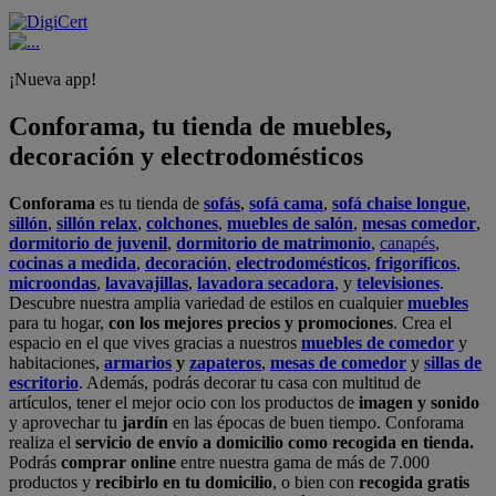
¡Nueva app!
Conforama, tu tienda de muebles,
decoración y electrodomésticos
Conforama
es tu tienda de
sofás
,
sofá cama
,
sofá chaise longue
,
sillón
,
sillón relax
,
colchones
,
muebles de salón
,
mesas comedor
,
dormitorio de juvenil
,
dormitorio de matrimonio
,
canapés
,
cocinas a medida
,
decoración
,
electrodomésticos
,
frigoríficos
,
microondas
,
lavavajillas
,
lavadora secadora
, y
televisiones
.
Descubre nuestra amplia variedad de estilos en cualquier
muebles
para tu hogar,
con los mejores precios y promociones
. Crea el
espacio en el que vives gracias a nuestros
muebles de comedor
y
habitaciones,
armarios
y
zapateros
,
mesas de comedor
y
sillas de
escritorio
. Además, podrás decorar tu casa con multitud de
artículos, tener el mejor ocio con los productos de
imagen y sonido
y aprovechar tu
jardín
en las épocas de buen tiempo. Conforama
realiza el
servicio de envío a domicilio como recogida en tienda.
Podrás
comprar online
entre nuestra gama de más de 7.000
productos y
recibirlo en tu domicilio
, o bien con
recogida gratis