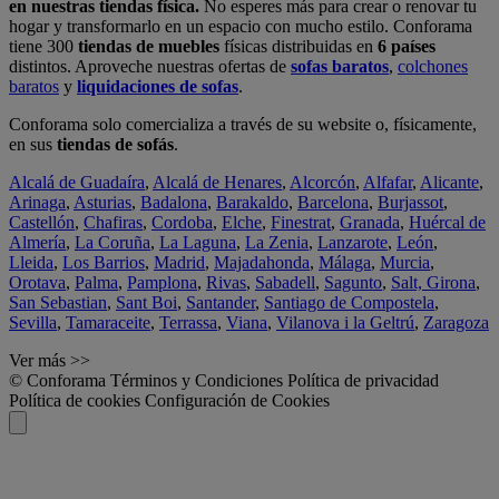
en nuestras tiendas física.
No esperes más para crear o renovar tu
hogar y transformarlo en un espacio con mucho estilo. Conforama
tiene 300
tiendas de muebles
físicas distribuidas en
6 países
distintos. Aproveche nuestras ofertas de
sofas baratos
,
colchones
baratos
y
liquidaciones de sofas
.
Conforama solo comercializa a través de su website o, físicamente,
en sus
tiendas de sofás
.
Alcalá de Guadaíra
,
Alcalá de Henares
,
Alcorcón
,
Alfafar
,
Alicante
,
Arinaga
,
Asturias
,
Badalona
,
Barakaldo
,
Barcelona
,
Burjassot
,
Castellón
,
Chafiras
,
Cordoba
,
Elche
,
Finestrat
,
Granada
,
Huércal de
Almería
,
La Coruña
,
La Laguna
,
La Zenia
,
Lanzarote
,
León
,
Lleida
,
Los Barrios
,
Madrid
,
Majadahonda
,
Málaga
,
Murcia
,
Orotava
,
Palma
,
Pamplona
,
Rivas
,
Sabadell
,
Sagunto
,
Salt, Girona
,
San Sebastian
,
Sant Boi
,
Santander
,
Santiago de Compostela
,
Sevilla
,
Tamaraceite
,
Terrassa
,
Viana
,
Vilanova i la Geltrú
,
Zaragoza
Ver más >>
© Conforama
Términos y Condiciones
Política de privacidad
Política de cookies
Configuración de Cookies