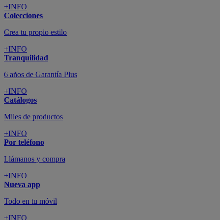
+INFO
Colecciones
Crea tu propio estilo
+INFO
Tranquilidad
6 años de Garantía Plus
+INFO
Catálogos
Miles de productos
+INFO
Por teléfono
Llámanos y compra
+INFO
Nueva app
Todo en tu móvil
+INFO