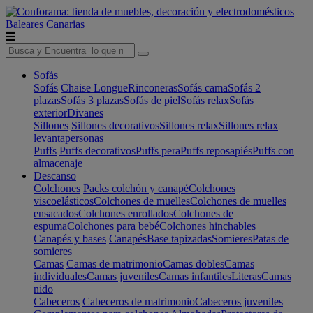
Baleares
Canarias
Sofás
Sofás
Chaise Longue
Rinconeras
Sofás cama
Sofás 2
plazas
Sofás 3 plazas
Sofás de piel
Sofás relax
Sofás
exterior
Divanes
Sillones
Sillones decorativos
Sillones relax
Sillones relax
levantapersonas
Puffs
Puffs decorativos
Puffs pera
Puffs reposapiés
Puffs con
almacenaje
Descanso
Colchones
Packs colchón y canapé
Colchones
viscoelásticos
Colchones de muelles
Colchones de muelles
ensacados
Colchones enrollados
Colchones de
espuma
Colchones para bebé
Colchones hinchables
Canapés y bases
Canapés
Base tapizadas
Somieres
Patas de
somieres
Camas
Camas de matrimonio
Camas dobles
Camas
individuales
Camas juveniles
Camas infantiles
Literas
Camas
nido
Cabeceros
Cabeceros de matrimonio
Cabeceros juveniles