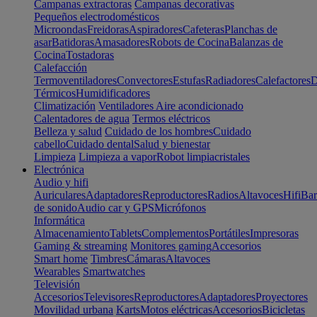
Campanas extractoras
Campanas decorativas
Pequeños electrodomésticos
Microondas
Freidoras
Aspiradores
Cafeteras
Planchas de
asar
Batidoras
Amasadores
Robots de Cocina
Balanzas de
Cocina
Tostadoras
Calefacción
Termoventiladores
Convectores
Estufas
Radiadores
Calefactores
D
Térmicos
Humidificadores
Climatización
Ventiladores
Aire acondicionado
Calentadores de agua
Termos eléctricos
Belleza y salud
Cuidado de los hombres
Cuidado
cabello
Cuidado dental
Salud y bienestar
Limpieza
Limpieza a vapor
Robot limpiacristales
Electrónica
Audio y hifi
Auriculares
Adaptadores
Reproductores
Radios
Altavoces
Hifi
Bar
de sonido
Audio car y GPS
Micrófonos
Informática
Almacenamiento
Tablets
Complementos
Portátiles
Impresoras
Gaming & streaming
Monitores gaming
Accesorios
Smart home
Timbres
Cámaras
Altavoces
Wearables
Smartwatches
Televisión
Accesorios
Televisores
Reproductores
Adaptadores
Proyectores
Movilidad urbana
Karts
Motos eléctricas
Accesorios
Bicicletas