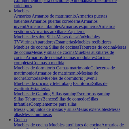
Complementos para colchones
Almohadas
Protectores de
colchones
Muebles
Armarios
Armarios de matrimonio
Armarios puertas
batientes
Armarios puertas correderas
Armarios
juvenil
Armarios infantiles
Armarios esquineros
Armarios
vestidores
Armarios auxiliares
Zapateros
Muebles de salón
Sillas
Mesas de salón
Muebles
TV
Vitrinas
Aparadores
Estanterias
Muebles recibidores
Muebles de cocina
Sillas de cocinas
Taburetes de cocina
Mesas
de cocina
Mesas y sillas de cocina
Muebles auxiliares de
cocina
Armarios de cocina
Cocinas modulares
Cocinas
completas
Cocinas a medida
Muebles de dormitorio
Camas matrimonio
Cabeceros de
matrimonio
Armarios de matrimonio
Mesitas de
noche
Comodas
Muebles de dormitorio juvenil
Muebles de oficina y teletrabajo
Escritorios
Sillas de
escritorio
Estanterías
Muebles de Gaming
Sillas gaming
Escritorios gaming
Sillas
Taburetes
Bancos
Sillas de comedor
Sillas
infantiles
Complementos para sillas
Mesas
Conjuntos de mesas y sillas
Mesas extensibles
Mesas
altas
Mesas multiusos
Cocina
Muebles de cocina
Muebles auxiliares de cocina
Armarios de