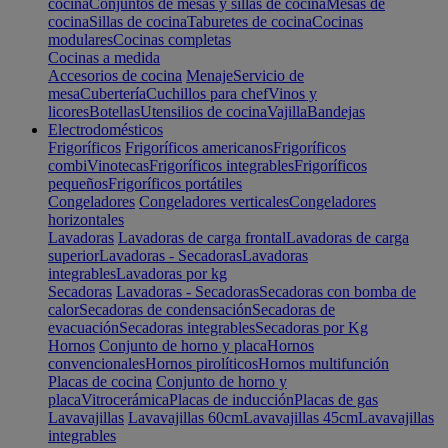
cocina
Conjuntos de mesas y sillas de cocina
Mesas de
cocina
Sillas de cocina
Taburetes de cocina
Cocinas
modulares
Cocinas completas
Cocinas a medida
Accesorios de cocina
Menaje
Servicio de
mesa
Cubertería
Cuchillos para chef
Vinos y
licores
Botellas
Utensilios de cocina
Vajilla
Bandejas
Electrodomésticos
Frigoríficos
Frigoríficos americanos
Frigoríficos
combi
Vinotecas
Frigoríficos integrables
Frigoríficos
pequeños
Frigoríficos portátiles
Congeladores
Congeladores verticales
Congeladores
horizontales
Lavadoras
Lavadoras de carga frontal
Lavadoras de carga
superior
Lavadoras - Secadoras
Lavadoras
integrables
Lavadoras por kg
Secadoras
Lavadoras - Secadoras
Secadoras con bomba de
calor
Secadoras de condensación
Secadoras de
evacuación
Secadoras integrables
Secadoras por Kg
Hornos
Conjunto de horno y placa
Hornos
convencionales
Hornos pirolíticos
Hornos multifunción
Placas de cocina
Conjunto de horno y
placa
Vitrocerámica
Placas de inducción
Placas de gas
Lavavajillas
Lavavajillas 60cm
Lavavajillas 45cm
Lavavajillas
integrables