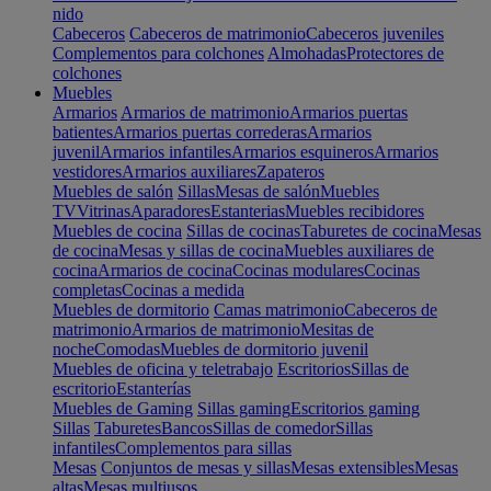
nido
Cabeceros
Cabeceros de matrimonio
Cabeceros juveniles
Complementos para colchones
Almohadas
Protectores de
colchones
Muebles
Armarios
Armarios de matrimonio
Armarios puertas
batientes
Armarios puertas correderas
Armarios
juvenil
Armarios infantiles
Armarios esquineros
Armarios
vestidores
Armarios auxiliares
Zapateros
Muebles de salón
Sillas
Mesas de salón
Muebles
TV
Vitrinas
Aparadores
Estanterias
Muebles recibidores
Muebles de cocina
Sillas de cocinas
Taburetes de cocina
Mesas
de cocina
Mesas y sillas de cocina
Muebles auxiliares de
cocina
Armarios de cocina
Cocinas modulares
Cocinas
completas
Cocinas a medida
Muebles de dormitorio
Camas matrimonio
Cabeceros de
matrimonio
Armarios de matrimonio
Mesitas de
noche
Comodas
Muebles de dormitorio juvenil
Muebles de oficina y teletrabajo
Escritorios
Sillas de
escritorio
Estanterías
Muebles de Gaming
Sillas gaming
Escritorios gaming
Sillas
Taburetes
Bancos
Sillas de comedor
Sillas
infantiles
Complementos para sillas
Mesas
Conjuntos de mesas y sillas
Mesas extensibles
Mesas
altas
Mesas multiusos