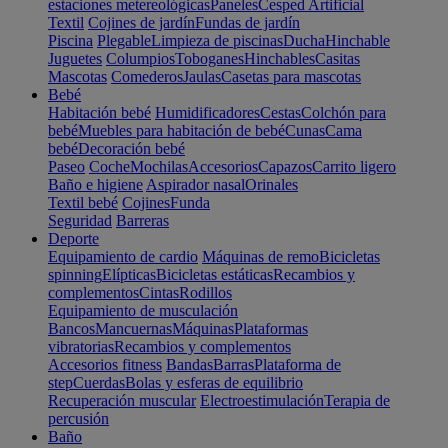
estaciones metereológicas
Paneles
Cesped Artificial
Textil
Cojines de jardín
Fundas de jardín
Piscina
Plegable
Limpieza de piscinas
Ducha
Hinchable
Juguetes
Columpios
Toboganes
Hinchables
Casitas
Mascotas
Comederos
Jaulas
Casetas para mascotas
Bebé
Habitación bebé
Humidificadores
Cestas
Colchón para
bebé
Muebles para habitación de bebé
Cunas
Cama
bebé
Decoración bebé
Paseo
Coche
Mochilas
Accesorios
Capazos
Carrito ligero
Baño e higiene
Aspirador nasal
Orinales
Textil bebé
Cojines
Funda
Seguridad
Barreras
Deporte
Equipamiento de cardio
Máquinas de remo
Bicicletas
spinning
Elípticas
Bicicletas estáticas
Recambios y
complementos
Cintas
Rodillos
Equipamiento de musculación
Bancos
Mancuernas
Máquinas
Plataformas
vibratorias
Recambios y complementos
Accesorios fitness
Bandas
Barras
Plataforma de
step
Cuerdas
Bolas y esferas de equilibrio
Recuperación muscular
Electroestimulación
Terapia de
percusión
Baño