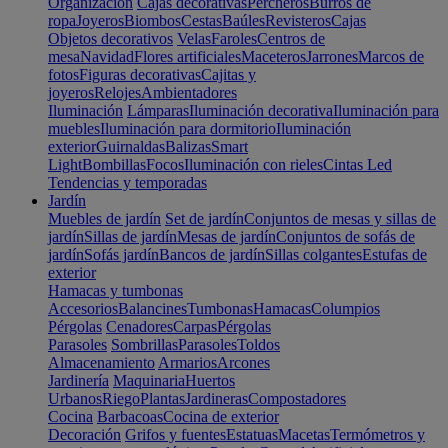
Organización
Cajas decorativas
Percheros
Burros de
ropa
Joyeros
Biombos
Cestas
Baúles
Revisteros
Cajas
Objetos decorativos
Velas
Faroles
Centros de
mesa
Navidad
Flores artificiales
Maceteros
Jarrones
Marcos de
fotos
Figuras decorativas
Cajitas y
joyeros
Relojes
Ambientadores
Iluminación
Lámparas
Iluminación decorativa
Iluminación para
muebles
Iluminación para dormitorio
Iluminación
exterior
Guirnaldas
Balizas
Smart
Light
Bombillas
Focos
Iluminación con rieles
Cintas Led
Tendencias y temporadas
Jardín
Muebles de jardín
Set de jardín
Conjuntos de mesas y sillas de
jardín
Sillas de jardín
Mesas de jardín
Conjuntos de sofás de
jardín
Sofás jardín
Bancos de jardín
Sillas colgantes
Estufas de
exterior
Hamacas y tumbonas
Accesorios
Balancines
Tumbonas
Hamacas
Columpios
Pérgolas
Cenadores
Carpas
Pérgolas
Parasoles
Sombrillas
Parasoles
Toldos
Almacenamiento
Armarios
Arcones
Jardinería
Maquinaria
Huertos
Urbanos
Riego
Plantas
Jardineras
Compostadores
Cocina
Barbacoas
Cocina de exterior
Decoración
Grifos y fuentes
Estatuas
Macetas
Termómetros y