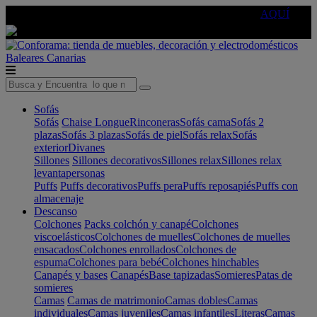
🔵Cambia tu electro con
-10% EXTRA
de descuento ☑️
AQUÍ
Baleares
Canarias
Sofás
Sofás
Chaise Longue
Rinconeras
Sofás cama
Sofás 2
plazas
Sofás 3 plazas
Sofás de piel
Sofás relax
Sofás
exterior
Divanes
Sillones
Sillones decorativos
Sillones relax
Sillones relax
levantapersonas
Puffs
Puffs decorativos
Puffs pera
Puffs reposapiés
Puffs con
almacenaje
Descanso
Colchones
Packs colchón y canapé
Colchones
viscoelásticos
Colchones de muelles
Colchones de muelles
ensacados
Colchones enrollados
Colchones de
espuma
Colchones para bebé
Colchones hinchables
Canapés y bases
Canapés
Base tapizadas
Somieres
Patas de
somieres
Camas
Camas de matrimonio
Camas dobles
Camas
individuales
Camas juveniles
Camas infantiles
Literas
Camas