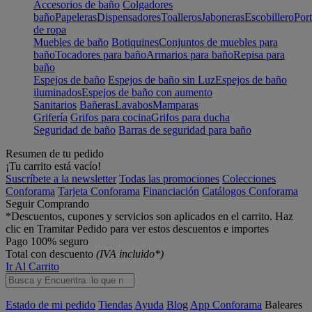
Accesorios de baño
Colgadores
baño
Papeleras
Dispensadores
Toalleros
Jaboneras
Escobillero
Port
de ropa
Muebles de baño
Botiquines
Conjuntos de muebles para
baño
Tocadores para baño
Armarios para baño
Repisa para
baño
Espejos de baño
Espejos de baño sin Luz
Espejos de baño
iluminados
Espejos de baño con aumento
Sanitarios
Bañeras
Lavabos
Mamparas
Grifería
Grifos para cocina
Grifos para ducha
Seguridad de baño
Barras de seguridad para baño
Resumen de tu pedido
¡Tu carrito está vacío!
Suscríbete a la newsletter
Todas las promociones
Colecciones
Conforama
Tarjeta Conforama
Financiación
Catálogos Conforama
Seguir Comprando
*Descuentos, cupones y servicios son aplicados en el carrito. Haz
clic en Tramitar Pedido para ver estos descuentos e importes
Pago 100% seguro
Total con descuento
(IVA incluido*)
Ir Al Carrito
Estado de mi pedido
Tiendas
Ayuda
Blog
App Conforama
Baleares