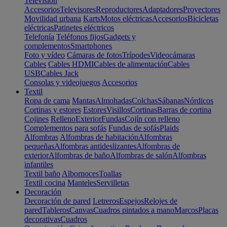
Televisión
Accesorios
Televisores
Reproductores
Adaptadores
Proyectores
Movilidad urbana
Karts
Motos eléctricas
Accesorios
Bicicletas
eléctricas
Patinetes eléctricos
Telefonía
Teléfonos fijos
Gadgets y
complementos
Smartphones
Foto y vídeo
Cámaras de fotos
Trípodes
Videocámaras
Cables
Cables HDMI
Cables de alimentación
Cables
USB
Cables Jack
Consolas y videojuegos
Accesorios
Textil
Ropa de cama
Mantas
Almohadas
Colchas
Sábanas
Nórdicos
Cortinas y estores
Estores
Visillos
Cortinas
Barras de cortina
Cojines
Relleno
Exterior
Fundas
Cojín con relleno
Complementos para sofás
Fundas de sofás
Plaids
Alfombras
Alfombras de habitación
Alfombras
pequeñas
Alfombras antideslizantes
Alfombras de
exterior
Alfombras de baño
Alfombras de salón
Alfombras
infantiles
Textil baño
Albornoces
Toallas
Textil cocina
Manteles
Servilletas
Decoración
Decoración de pared
Letreros
Espejos
Relojes de
pared
Tableros
Canvas
Cuadros pintados a mano
Marcos
Placas
decorativas
Cuadros