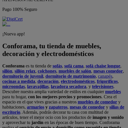
Pago 100% Seguro
¡Nueva app!
Conforama, tu tienda de muebles,
decoración y electrodomésticos
Conforama
es tu tienda de
sofás
,
sofá cama
,
sofá chaise longue
,
sillón
,
sillón relax
,
colchones
,
muebles de salón
,
mesas comedor
,
dormitorio de juvenil
,
dormitorio de matrimonio
,
canapés
,
cocinas a medida
,
decoración
,
electrodomésticos
,
frigoríficos
,
microondas
,
lavavajillas
,
lavadora secadora
, y
televisiones
.
Descubre nuestra amplia variedad de estilos en cualquier
muebles
para tu hogar,
con los mejores precios y promociones
. Crea el
espacio en el que vives gracias a nuestros
muebles de comedor
y
habitaciones,
armarios
y
zapateros
,
mesas de comedor
y
sillas de
escritorio
. Además, podrás decorar tu casa con multitud de
artículos, tener el mejor ocio con los productos de
imagen y sonido
y aprovechar tu
jardín
en las épocas de buen tiempo. Conforama
realiza el
servicio de envío a domicilio como recogida en tienda.