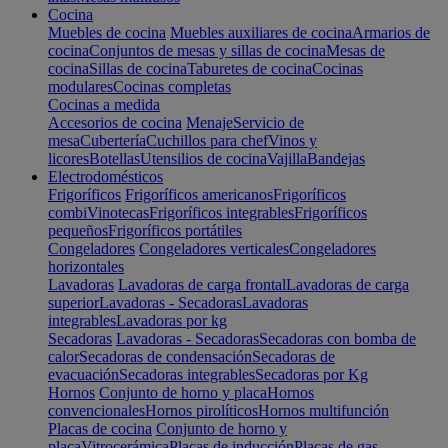
Cocina
Muebles de cocina
Muebles auxiliares de cocina
Armarios de
cocina
Conjuntos de mesas y sillas de cocina
Mesas de
cocina
Sillas de cocina
Taburetes de cocina
Cocinas
modulares
Cocinas completas
Cocinas a medida
Accesorios de cocina
Menaje
Servicio de
mesa
Cubertería
Cuchillos para chef
Vinos y
licores
Botellas
Utensilios de cocina
Vajilla
Bandejas
Electrodomésticos
Frigoríficos
Frigoríficos americanos
Frigoríficos
combi
Vinotecas
Frigoríficos integrables
Frigoríficos
pequeños
Frigoríficos portátiles
Congeladores
Congeladores verticales
Congeladores
horizontales
Lavadoras
Lavadoras de carga frontal
Lavadoras de carga
superior
Lavadoras - Secadoras
Lavadoras
integrables
Lavadoras por kg
Secadoras
Lavadoras - Secadoras
Secadoras con bomba de
calor
Secadoras de condensación
Secadoras de
evacuación
Secadoras integrables
Secadoras por Kg
Hornos
Conjunto de horno y placa
Hornos
convencionales
Hornos pirolíticos
Hornos multifunción
Placas de cocina
Conjunto de horno y
placa
Vitrocerámica
Placas de inducción
Placas de gas