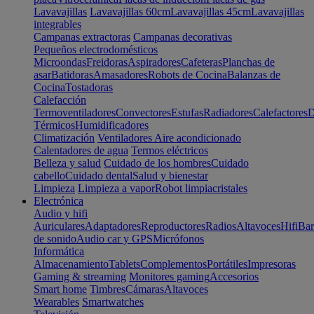
Lavavajillas
Lavavajillas 60cm
Lavavajillas 45cm
Lavavajillas
integrables
Campanas extractoras
Campanas decorativas
Pequeños electrodomésticos
Microondas
Freidoras
Aspiradores
Cafeteras
Planchas de
asar
Batidoras
Amasadores
Robots de Cocina
Balanzas de
Cocina
Tostadoras
Calefacción
Termoventiladores
Convectores
Estufas
Radiadores
Calefactores
D
Térmicos
Humidificadores
Climatización
Ventiladores
Aire acondicionado
Calentadores de agua
Termos eléctricos
Belleza y salud
Cuidado de los hombres
Cuidado
cabello
Cuidado dental
Salud y bienestar
Limpieza
Limpieza a vapor
Robot limpiacristales
Electrónica
Audio y hifi
Auriculares
Adaptadores
Reproductores
Radios
Altavoces
Hifi
Bar
de sonido
Audio car y GPS
Micrófonos
Informática
Almacenamiento
Tablets
Complementos
Portátiles
Impresoras
Gaming & streaming
Monitores gaming
Accesorios
Smart home
Timbres
Cámaras
Altavoces
Wearables
Smartwatches