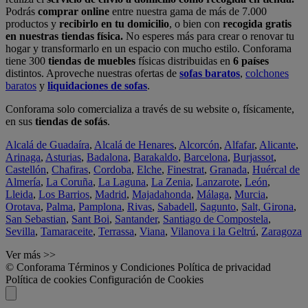
Podrás
comprar online
entre nuestra gama de más de 7.000
productos y
recibirlo en tu domicilio
, o bien con
recogida gratis
en nuestras tiendas física.
No esperes más para crear o renovar tu
hogar y transformarlo en un espacio con mucho estilo. Conforama
tiene 300
tiendas de muebles
físicas distribuidas en
6 países
distintos. Aproveche nuestras ofertas de
sofas baratos
,
colchones
baratos
y
liquidaciones de sofas
.
Conforama solo comercializa a través de su website o, físicamente,
en sus
tiendas de sofás
.
Alcalá de Guadaíra
,
Alcalá de Henares
,
Alcorcón
,
Alfafar
,
Alicante
,
Arinaga
,
Asturias
,
Badalona
,
Barakaldo
,
Barcelona
,
Burjassot
,
Castellón
,
Chafiras
,
Cordoba
,
Elche
,
Finestrat
,
Granada
,
Huércal de
Almería
,
La Coruña
,
La Laguna
,
La Zenia
,
Lanzarote
,
León
,
Lleida
,
Los Barrios
,
Madrid
,
Majadahonda
,
Málaga
,
Murcia
,
Orotava
,
Palma
,
Pamplona
,
Rivas
,
Sabadell
,
Sagunto
,
Salt, Girona
,
San Sebastian
,
Sant Boi
,
Santander
,
Santiago de Compostela
,
Sevilla
,
Tamaraceite
,
Terrassa
,
Viana
,
Vilanova i la Geltrú
,
Zaragoza
Ver más >>
© Conforama
Términos y Condiciones
Política de privacidad
Política de cookies
Configuración de Cookies