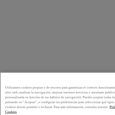
Utilizamos cookies propias y de terceros para garantizar el correcto funcionami
sitio web, analizar la navegación, mejorar nuestros servicios y mostrarte public
personalizada en función de tus hábitos de navegación. Puedes aceptar todas la
pulsando en “Aceptar”, o configurar tus preferencias para seleccionar qué tipos
cookies deseas permitir o rechazar. Para más información, consulta nuestra
Pol
Cookies