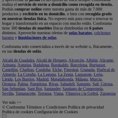
realiza el
servicio de envío a domicilio como recogida en tienda.
Podrás
comprar online
entre nuestra gama de más de 7.000
productos y
recibirlo en tu domicilio
, o bien con
recogida gratis
en nuestras tiendas física.
No esperes más para crear o renovar tu
hogar y transformarlo en un espacio con mucho estilo. Conforama
tiene 300
tiendas de muebles
físicas distribuidas en
6 países
distintos. Aproveche nuestras ofertas de
sofas baratos
,
colchones
baratos
y
liquidaciones de sofas
.
Conforama solo comercializa a través de su website o, físicamente,
en sus
tiendas de sofás
.
Alcalá de Guadaíra
,
Alcalá de Henares
,
Alcorcón
,
Alfafar
,
Alicante
,
Arinaga
,
Asturias
,
Badalona
,
Barakaldo
,
Barcelona
,
Burjassot
,
Castellón
,
Chafiras
,
Cordoba
,
Elche
,
Finestrat
,
Granada
,
Huércal de
Almería
,
La Coruña
,
La Laguna
,
La Zenia
,
Lanzarote
,
León
,
Lleida
,
Los Barrios
,
Madrid
,
Majadahonda
,
Málaga
,
Murcia
,
Orotava
,
Palma
,
Pamplona
,
Rivas
,
Sabadell
,
Sagunto
,
Salt, Girona
,
San Sebastian
,
Sant Boi
,
Santander
,
Santiago de Compostela
,
Sevilla
,
Tamaraceite
,
Terrassa
,
Viana
,
Vilanova i la Geltrú
,
Zaragoza
Ver más >>
© Conforama
Términos y Condiciones
Política de privacidad
Política de cookies
Configuración de Cookies