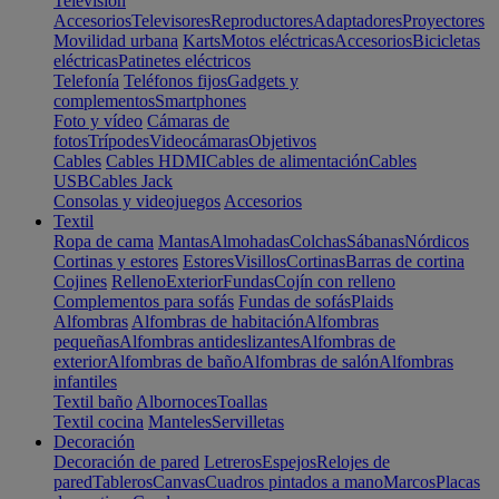
Televisión
Accesorios
Televisores
Reproductores
Adaptadores
Proyectores
Movilidad urbana
Karts
Motos eléctricas
Accesorios
Bicicletas
eléctricas
Patinetes eléctricos
Telefonía
Teléfonos fijos
Gadgets y
complementos
Smartphones
Foto y vídeo
Cámaras de
fotos
Trípodes
Videocámaras
Objetivos
Cables
Cables HDMI
Cables de alimentación
Cables
USB
Cables Jack
Consolas y videojuegos
Accesorios
Textil
Ropa de cama
Mantas
Almohadas
Colchas
Sábanas
Nórdicos
Cortinas y estores
Estores
Visillos
Cortinas
Barras de cortina
Cojines
Relleno
Exterior
Fundas
Cojín con relleno
Complementos para sofás
Fundas de sofás
Plaids
Alfombras
Alfombras de habitación
Alfombras
pequeñas
Alfombras antideslizantes
Alfombras de
exterior
Alfombras de baño
Alfombras de salón
Alfombras
infantiles
Textil baño
Albornoces
Toallas
Textil cocina
Manteles
Servilletas
Decoración
Decoración de pared
Letreros
Espejos
Relojes de
pared
Tableros
Canvas
Cuadros pintados a mano
Marcos
Placas