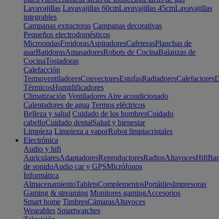
Lavavajillas
Lavavajillas 60cm
Lavavajillas 45cm
Lavavajillas
integrables
Campanas extractoras
Campanas decorativas
Pequeños electrodomésticos
Microondas
Freidoras
Aspiradores
Cafeteras
Planchas de
asar
Batidoras
Amasadores
Robots de Cocina
Balanzas de
Cocina
Tostadoras
Calefacción
Termoventiladores
Convectores
Estufas
Radiadores
Calefactores
D
Térmicos
Humidificadores
Climatización
Ventiladores
Aire acondicionado
Calentadores de agua
Termos eléctricos
Belleza y salud
Cuidado de los hombres
Cuidado
cabello
Cuidado dental
Salud y bienestar
Limpieza
Limpieza a vapor
Robot limpiacristales
Electrónica
Audio y hifi
Auriculares
Adaptadores
Reproductores
Radios
Altavoces
Hifi
Bar
de sonido
Audio car y GPS
Micrófonos
Informática
Almacenamiento
Tablets
Complementos
Portátiles
Impresoras
Gaming & streaming
Monitores gaming
Accesorios
Smart home
Timbres
Cámaras
Altavoces
Wearables
Smartwatches