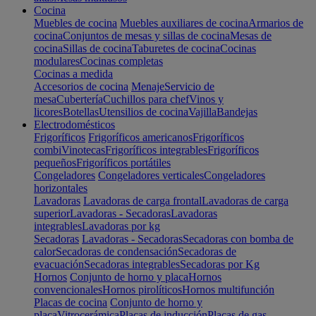
Cocina
Muebles de cocina
Muebles auxiliares de cocina
Armarios de
cocina
Conjuntos de mesas y sillas de cocina
Mesas de
cocina
Sillas de cocina
Taburetes de cocina
Cocinas
modulares
Cocinas completas
Cocinas a medida
Accesorios de cocina
Menaje
Servicio de
mesa
Cubertería
Cuchillos para chef
Vinos y
licores
Botellas
Utensilios de cocina
Vajilla
Bandejas
Electrodomésticos
Frigoríficos
Frigoríficos americanos
Frigoríficos
combi
Vinotecas
Frigoríficos integrables
Frigoríficos
pequeños
Frigoríficos portátiles
Congeladores
Congeladores verticales
Congeladores
horizontales
Lavadoras
Lavadoras de carga frontal
Lavadoras de carga
superior
Lavadoras - Secadoras
Lavadoras
integrables
Lavadoras por kg
Secadoras
Lavadoras - Secadoras
Secadoras con bomba de
calor
Secadoras de condensación
Secadoras de
evacuación
Secadoras integrables
Secadoras por Kg
Hornos
Conjunto de horno y placa
Hornos
convencionales
Hornos pirolíticos
Hornos multifunción
Placas de cocina
Conjunto de horno y
placa
Vitrocerámica
Placas de inducción
Placas de gas