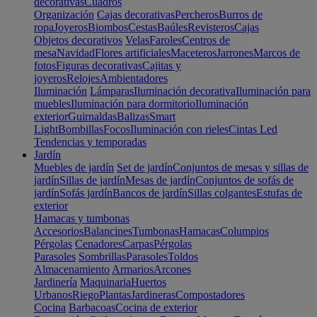
decorativas
Cuadros
Organización
Cajas decorativas
Percheros
Burros de
ropa
Joyeros
Biombos
Cestas
Baúles
Revisteros
Cajas
Objetos decorativos
Velas
Faroles
Centros de
mesa
Navidad
Flores artificiales
Maceteros
Jarrones
Marcos de
fotos
Figuras decorativas
Cajitas y
joyeros
Relojes
Ambientadores
Iluminación
Lámparas
Iluminación decorativa
Iluminación para
muebles
Iluminación para dormitorio
Iluminación
exterior
Guirnaldas
Balizas
Smart
Light
Bombillas
Focos
Iluminación con rieles
Cintas Led
Tendencias y temporadas
Jardín
Muebles de jardín
Set de jardín
Conjuntos de mesas y sillas de
jardín
Sillas de jardín
Mesas de jardín
Conjuntos de sofás de
jardín
Sofás jardín
Bancos de jardín
Sillas colgantes
Estufas de
exterior
Hamacas y tumbonas
Accesorios
Balancines
Tumbonas
Hamacas
Columpios
Pérgolas
Cenadores
Carpas
Pérgolas
Parasoles
Sombrillas
Parasoles
Toldos
Almacenamiento
Armarios
Arcones
Jardinería
Maquinaria
Huertos
Urbanos
Riego
Plantas
Jardineras
Compostadores
Cocina
Barbacoas
Cocina de exterior