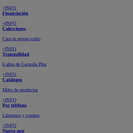
+INFO
Financiación
+INFO
Colecciones
Crea tu propio estilo
+INFO
Tranquilidad
6 años de Garantía Plus
+INFO
Catálogos
Miles de productos
+INFO
Por teléfono
Llámanos y compra
+INFO
Nueva app