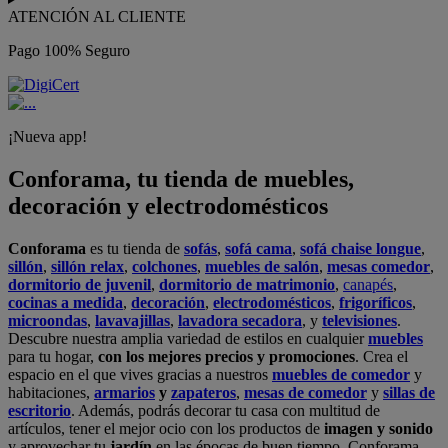
ATENCIÓN AL CLIENTE
Pago 100% Seguro
¡Nueva app!
Conforama, tu tienda de muebles,
decoración y electrodomésticos
Conforama
es tu tienda de
sofás
,
sofá cama
,
sofá chaise longue
,
sillón
,
sillón relax
,
colchones
,
muebles de salón
,
mesas comedor
,
dormitorio de juvenil
,
dormitorio de matrimonio
,
canapés
,
cocinas a medida
,
decoración
,
electrodomésticos
,
frigoríficos
,
microondas
,
lavavajillas
,
lavadora secadora
, y
televisiones
.
Descubre nuestra amplia variedad de estilos en cualquier
muebles
para tu hogar,
con los mejores precios y promociones
. Crea el
espacio en el que vives gracias a nuestros
muebles de comedor
y
habitaciones,
armarios
y
zapateros
,
mesas de comedor
y
sillas de
escritorio
. Además, podrás decorar tu casa con multitud de
artículos, tener el mejor ocio con los productos de
imagen y sonido
y aprovechar tu
jardín
en las épocas de buen tiempo. Conforama