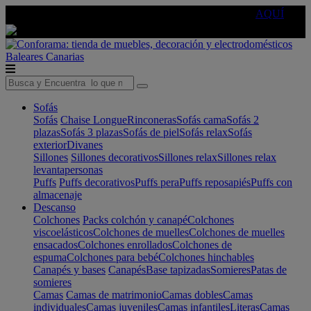
🔵Cambia tu electro con
-10% EXTRA
de descuento ☑️
AQUÍ
Baleares
Canarias
Sofás
Sofás
Chaise Longue
Rinconeras
Sofás cama
Sofás 2
plazas
Sofás 3 plazas
Sofás de piel
Sofás relax
Sofás
exterior
Divanes
Sillones
Sillones decorativos
Sillones relax
Sillones relax
levantapersonas
Puffs
Puffs decorativos
Puffs pera
Puffs reposapiés
Puffs con
almacenaje
Descanso
Colchones
Packs colchón y canapé
Colchones
viscoelásticos
Colchones de muelles
Colchones de muelles
ensacados
Colchones enrollados
Colchones de
espuma
Colchones para bebé
Colchones hinchables
Canapés y bases
Canapés
Base tapizadas
Somieres
Patas de
somieres
Camas
Camas de matrimonio
Camas dobles
Camas
individuales
Camas juveniles
Camas infantiles
Literas
Camas