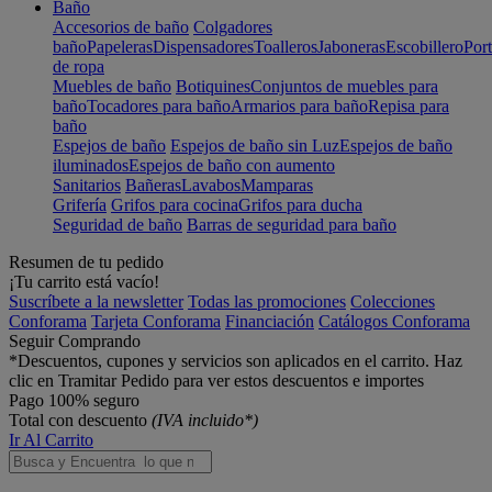
Baño
Accesorios de baño
Colgadores
baño
Papeleras
Dispensadores
Toalleros
Jaboneras
Escobillero
Port
de ropa
Muebles de baño
Botiquines
Conjuntos de muebles para
baño
Tocadores para baño
Armarios para baño
Repisa para
baño
Espejos de baño
Espejos de baño sin Luz
Espejos de baño
iluminados
Espejos de baño con aumento
Sanitarios
Bañeras
Lavabos
Mamparas
Grifería
Grifos para cocina
Grifos para ducha
Seguridad de baño
Barras de seguridad para baño
Resumen de tu pedido
¡Tu carrito está vacío!
Suscríbete a la newsletter
Todas las promociones
Colecciones
Conforama
Tarjeta Conforama
Financiación
Catálogos Conforama
Seguir Comprando
*Descuentos, cupones y servicios son aplicados en el carrito. Haz
clic en Tramitar Pedido para ver estos descuentos e importes
Pago 100% seguro
Total con descuento
(IVA incluido*)
Ir Al Carrito