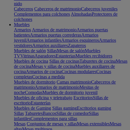
nido
Cabeceros
Cabeceros de matrimonio
Cabeceros juveniles
Complementos para colchones
Almohadas
Protectores de
colchones
Muebles
Armarios
Armarios de matrimonio
Armarios puertas
batientes
Armarios puertas correderas
Armarios
juvenil
Armarios infantiles
Armarios esquineros
Armarios
vestidores
Armarios auxiliares
Zapateros
Muebles de salón
Sillas
Mesas de salón
Muebles
TV
Vitrinas
Aparadores
Estanterias
Muebles recibidores
Muebles de cocina
Sillas de cocinas
Taburetes de cocina
Mesas
de cocina
Mesas y sillas de cocina
Muebles auxiliares de
cocina
Armarios de cocina
Cocinas modulares
Cocinas
completas
Cocinas a medida
Muebles de dormitorio
Camas matrimonio
Cabeceros de
matrimonio
Armarios de matrimonio
Mesitas de
noche
Comodas
Muebles de dormitorio juvenil
Muebles de oficina y teletrabajo
Escritorios
Sillas de
escritorio
Estanterías
Muebles de Gaming
Sillas gaming
Escritorios gaming
Sillas
Taburetes
Bancos
Sillas de comedor
Sillas
infantiles
Complementos para sillas
Mesas
Conjuntos de mesas y sillas
Mesas extensibles
Mesas
altas
Mesas multiusos