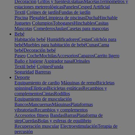
Decoración
Grifos y fuentes
Estatuas
Macetas
Termómetros y
estaciones metereológicas
Paneles
Cesped Artificial
Textil
Cojines de jardín
Fundas de jardín
Piscina
Plegable
Limpieza de piscinas
Ducha
Hinchable
Juguetes
Columpios
Toboganes
Hinchables
Casitas
Mascotas
Comederos
Jaulas
Casetas para mascotas
Bebé
Habitación bebé
Humidificadores
Cestas
Colchón para
bebé
Muebles para habitación de bebé
Cunas
Cama
bebé
Decoración bebé
Paseo
Coche
Mochilas
Accesorios
Capazos
Carrito ligero
Baño e higiene
Aspirador nasal
Orinales
Textil bebé
Cojines
Funda
Seguridad
Barreras
Deporte
Equipamiento de cardio
Máquinas de remo
Bicicletas
spinning
Elípticas
Bicicletas estáticas
Recambios y
complementos
Cintas
Rodillos
Equipamiento de musculación
Bancos
Mancuernas
Máquinas
Plataformas
vibratorias
Recambios y complementos
Accesorios fitness
Bandas
Barras
Plataforma de
step
Cuerdas
Bolas y esferas de equilibrio
Recuperación muscular
Electroestimulación
Terapia de
percusión