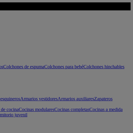
os
Colchones de espuma
Colchones para bebé
Colchones hinchables
esquineros
Armarios vestidores
Armarios auxiliares
Zapateros
 de cocina
Cocinas modulares
Cocinas completas
Cocinas a medida
mitorio juvenil