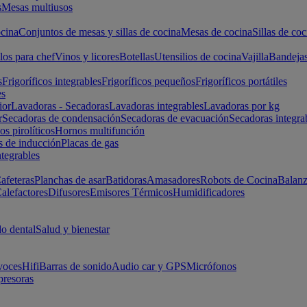
s
Mesas multiusos
cina
Conjuntos de mesas y sillas de cocina
Mesas de cocina
Sillas de coc
los para chef
Vinos y licores
Botellas
Utensilios de cocina
Vajilla
Bandeja
s
Frigoríficos integrables
Frigoríficos pequeños
Frigoríficos portátiles
es
ior
Lavadoras - Secadoras
Lavadoras integrables
Lavadoras por kg
r
Secadoras de condensación
Secadoras de evacuación
Secadoras integra
s pirolíticos
Hornos multifunción
s de inducción
Placas de gas
ntegrables
afeteras
Planchas de asar
Batidoras
Amasadores
Robots de Cocina
Balanz
alefactores
Difusores
Emisores Térmicos
Humidificadores
o dental
Salud y bienestar
voces
Hifi
Barras de sonido
Audio car y GPS
Micrófonos
presoras