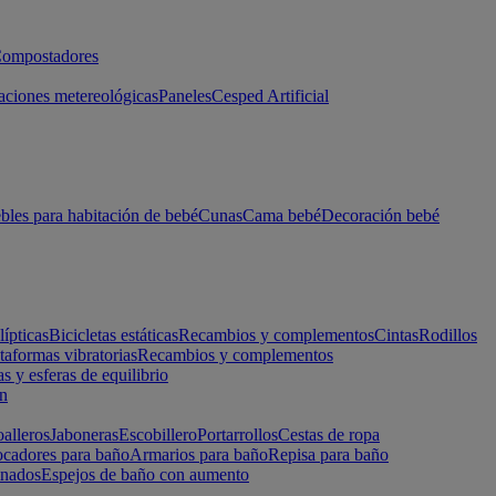
ompostadores
aciones metereológicas
Paneles
Cesped Artificial
les para habitación de bebé
Cunas
Cama bebé
Decoración bebé
lípticas
Bicicletas estáticas
Recambios y complementos
Cintas
Rodillos
taformas vibratorias
Recambios y complementos
s y esferas de equilibrio
ón
alleros
Jaboneras
Escobillero
Portarrollos
Cestas de ropa
cadores para baño
Armarios para baño
Repisa para baño
inados
Espejos de baño con aumento