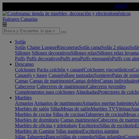
🔵Cambia tu electro con
-10% EXTRA
de descuento ☑️
AQUÍ
Baleares
Canarias
Sofás
Sofás
Chaise Longue
Rinconeras
Sofás cama
Sofás 2 plazas
Sofá
Sillones
Sillones decorativos
Sillones relax
Sillones relax levant
Puffs
Puffs decorativos
Puffs pera
Puffs reposapiés
Puffs con al
Descanso
Colchones
Packs colchón y canapé
Colchones viscoelásticos
Col
Canapés y bases
Canapés
Base tapizadas
Somieres
Patas de somi
Camas
Camas de matrimonio
Camas dobles
Camas individuales
Cabeceros
Cabeceros de matrimonio
Cabeceros juveniles
Complementos para colchones
Almohadas
Protectores de colch
Muebles
Armarios
Armarios de matrimonio
Armarios puertas batientes
Ar
Muebles de salón
Sillas
Mesas de salón
Muebles TV
Vitrinas
Apa
Muebles de cocina
Sillas de cocinas
Taburetes de cocina
Mesas d
Muebles de dormitorio
Camas matrimonio
Cabeceros de matrim
Muebles de oficina y teletrabajo
Escritorios
Sillas de escritorio
Es
Muebles de Gaming
Sillas gaming
Escritorios gaming
Sillas
Taburetes
Bancos
Sillas de comedor
Sillas infantiles
Complem