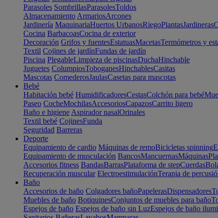
Parasoles
Sombrillas
Parasoles
Toldos
Almacenamiento
Armarios
Arcones
Jardinería
Maquinaria
Huertos Urbanos
Riego
Plantas
Jardineras
C
Cocina
Barbacoas
Cocina de exterior
Decoración
Grifos y fuentes
Estatuas
Macetas
Termómetros y est
Textil
Cojines de jardín
Fundas de jardín
Piscina
Plegable
Limpieza de piscinas
Ducha
Hinchable
Juguetes
Columpios
Toboganes
Hinchables
Casitas
Mascotas
Comederos
Jaulas
Casetas para mascotas
Bebé
Habitación bebé
Humidificadores
Cestas
Colchón para bebé
Mueb
Paseo
Coche
Mochilas
Accesorios
Capazos
Carrito ligero
Baño e higiene
Aspirador nasal
Orinales
Textil bebé
Cojines
Funda
Seguridad
Barreras
Deporte
Equipamiento de cardio
Máquinas de remo
Bicicletas spinning
E
Equipamiento de musculación
Bancos
Mancuernas
Máquinas
Pla
Accesorios fitness
Bandas
Barras
Plataforma de step
Cuerdas
Bola
Recuperación muscular
Electroestimulación
Terapia de percusi
Baño
Accesorios de baño
Colgadores baño
Papeleras
Dispensadores
To
Muebles de baño
Botiquines
Conjuntos de muebles para baño
To
Espejos de baño
Espejos de baño sin Luz
Espejos de baño ilum
Sanitarios
Bañeras
Lavabos
Mamparas