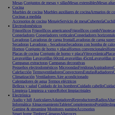
Mesas
Conjuntos de mesas y sillas
Mesas extensibles
Mesas alta
Cocina
Muebles de cocina
Muebles auxiliares de cocina
Armarios de co
Cocinas a medida
Accesorios de cocina
Menaje
Servicio de mesa
Cubertería
Cuchil
Electrodomésticos
Frigoríficos
Frigoríficos americanos
Frigoríficos combi
Vinoteca
Congeladores
Congeladores verticales
Congeladores horizontal
Lavadoras
Lavadoras de carga frontal
Lavadoras de carga super
Secadoras
Lavadoras - Secadoras
Secadoras con bomba de calo
Hornos
Conjunto de horno y placa
Hornos convencionales
Horno
Placas de cocina
Conjunto de horno y placa
Vitrocerámica
Placa
Lavavajillas
Lavavajillas 60cm
Lavavajillas 45cm
Lavavajillas i
Campanas extractoras
Campanas decorativas
Pequeños electrodomésticos
Microondas
Freidoras
Aspiradores
C
Calefacción
Termoventiladores
Convectores
Estufas
Radiadores
C
Climatización
Ventiladores
Aire acondicionado
Calentadores de agua
Termos eléctricos
Belleza y salud
Cuidado de los hombres
Cuidado cabello
Cuidad
Limpieza
Limpieza a vapor
Robot limpiacristales
Electrónica
Audio y hifi
Auriculares
Adaptadores
Reproductores
Radios
Alta
Informática
Almacenamiento
Tablets
Complementos
Portátiles
Im
Gaming & streaming
Monitores gaming
Accesorios
Smart home
Timbres
Cámaras
Altavoces