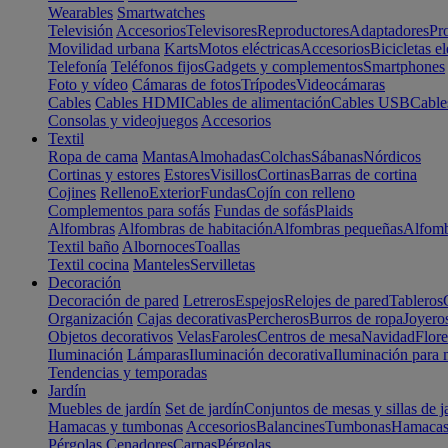
Wearables
Smartwatches
Televisión
Accesorios
Televisores
Reproductores
Adaptadores
Pr
Movilidad urbana
Karts
Motos eléctricas
Accesorios
Bicicletas el
Telefonía
Teléfonos fijos
Gadgets y complementos
Smartphones
Foto y vídeo
Cámaras de fotos
Trípodes
Videocámaras
Cables
Cables HDMI
Cables de alimentación
Cables USB
Cable
Consolas y videojuegos
Accesorios
Textil
Ropa de cama
Mantas
Almohadas
Colchas
Sábanas
Nórdicos
Cortinas y estores
Estores
Visillos
Cortinas
Barras de cortina
Cojines
Relleno
Exterior
Fundas
Cojín con relleno
Complementos para sofás
Fundas de sofás
Plaids
Alfombras
Alfombras de habitación
Alfombras pequeñas
Alfomb
Textil baño
Albornoces
Toallas
Textil cocina
Manteles
Servilletas
Decoración
Decoración de pared
Letreros
Espejos
Relojes de pared
Tableros
Organización
Cajas decorativas
Percheros
Burros de ropa
Joyero
Objetos decorativos
Velas
Faroles
Centros de mesa
Navidad
Flore
Iluminación
Lámparas
Iluminación decorativa
Iluminación para 
Tendencias y temporadas
Jardín
Muebles de jardín
Set de jardín
Conjuntos de mesas y sillas de j
Hamacas y tumbonas
Accesorios
Balancines
Tumbonas
Hamaca
Pérgolas
Cenadores
Carpas
Pérgolas