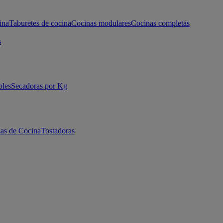
ina
Taburetes de cocina
Cocinas modulares
Cocinas completas
s
bles
Secadoras por Kg
as de Cocina
Tostadoras