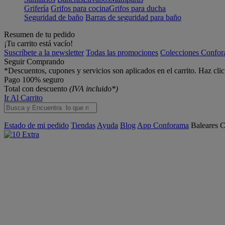
Grifería
Grifos para cocina
Grifos para ducha
Seguridad de baño
Barras de seguridad para baño
Resumen de tu pedido
¡Tu carrito está vacío!
Suscríbete a la newsletter
Todas las promociones
Colecciones Confo
Seguir Comprando
*Descuentos, cupones y servicios son aplicados en el carrito. Haz cli
Pago 100% seguro
Total con descuento
(IVA incluido*)
Ir Al Carrito
Estado de mi pedido
Tiendas
Ayuda
Blog
App Conforama
Baleares
C