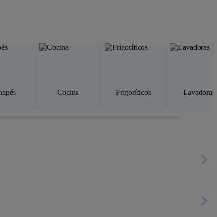
napés
Cocina
Frigoríficos
Lavadoras