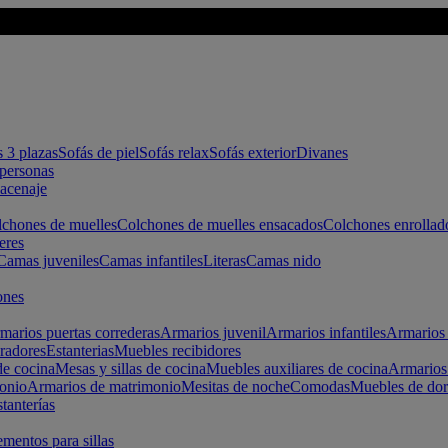
s 3 plazas
Sofás de piel
Sofás relax
Sofás exterior
Divanes
apersonas
macenaje
chones de muelles
Colchones de muelles ensacados
Colchones enrollad
eres
Camas juveniles
Camas infantiles
Literas
Camas nido
ones
marios puertas correderas
Armarios juvenil
Armarios infantiles
Armarios 
radores
Estanterias
Muebles recibidores
e cocina
Mesas y sillas de cocina
Muebles auxiliares de cocina
Armarios
onio
Armarios de matrimonio
Mesitas de noche
Comodas
Muebles de dor
tanterías
entos para sillas