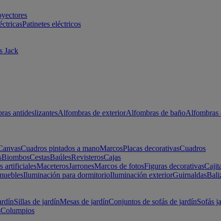
oyectores
éctricas
Patinetes eléctricos
s Jack
ras antideslizantes
Alfombras de exterior
Alfombras de baño
Alfombras 
Canvas
Cuadros pintados a mano
Marcos
Placas decorativas
Cuadros
s
Biombos
Cestas
Baúles
Revisteros
Cajas
s artificiales
Maceteros
Jarrones
Marcos de fotos
Figuras decorativas
Cajit
muebles
Iluminación para dormitorio
Iluminación exterior
Guirnaldas
Bali
ardín
Sillas de jardín
Mesas de jardín
Conjuntos de sofás de jardín
Sofás j
s
Columpios