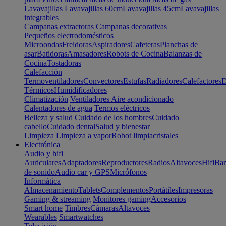
Lavavajillas
Lavavajillas 60cm
Lavavajillas 45cm
Lavavajillas
integrables
Campanas extractoras
Campanas decorativas
Pequeños electrodomésticos
Microondas
Freidoras
Aspiradores
Cafeteras
Planchas de
asar
Batidoras
Amasadores
Robots de Cocina
Balanzas de
Cocina
Tostadoras
Calefacción
Termoventiladores
Convectores
Estufas
Radiadores
Calefactores
D
Térmicos
Humidificadores
Climatización
Ventiladores
Aire acondicionado
Calentadores de agua
Termos eléctricos
Belleza y salud
Cuidado de los hombres
Cuidado
cabello
Cuidado dental
Salud y bienestar
Limpieza
Limpieza a vapor
Robot limpiacristales
Electrónica
Audio y hifi
Auriculares
Adaptadores
Reproductores
Radios
Altavoces
Hifi
Bar
de sonido
Audio car y GPS
Micrófonos
Informática
Almacenamiento
Tablets
Complementos
Portátiles
Impresoras
Gaming & streaming
Monitores gaming
Accesorios
Smart home
Timbres
Cámaras
Altavoces
Wearables
Smartwatches