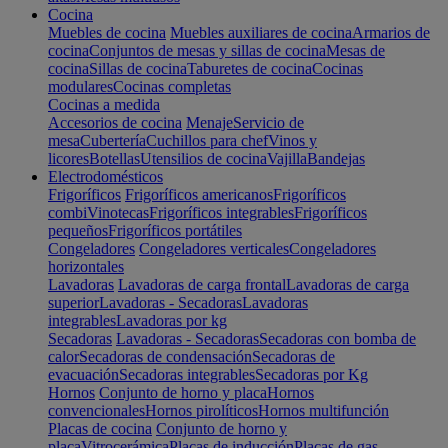
Cocina
Muebles de cocina
Muebles auxiliares de cocina
Armarios de
cocina
Conjuntos de mesas y sillas de cocina
Mesas de
cocina
Sillas de cocina
Taburetes de cocina
Cocinas
modulares
Cocinas completas
Cocinas a medida
Accesorios de cocina
Menaje
Servicio de
mesa
Cubertería
Cuchillos para chef
Vinos y
licores
Botellas
Utensilios de cocina
Vajilla
Bandejas
Electrodomésticos
Frigoríficos
Frigoríficos americanos
Frigoríficos
combi
Vinotecas
Frigoríficos integrables
Frigoríficos
pequeños
Frigoríficos portátiles
Congeladores
Congeladores verticales
Congeladores
horizontales
Lavadoras
Lavadoras de carga frontal
Lavadoras de carga
superior
Lavadoras - Secadoras
Lavadoras
integrables
Lavadoras por kg
Secadoras
Lavadoras - Secadoras
Secadoras con bomba de
calor
Secadoras de condensación
Secadoras de
evacuación
Secadoras integrables
Secadoras por Kg
Hornos
Conjunto de horno y placa
Hornos
convencionales
Hornos pirolíticos
Hornos multifunción
Placas de cocina
Conjunto de horno y
placa
Vitrocerámica
Placas de inducción
Placas de gas