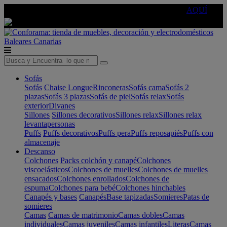
🔵Cambia tu electro con
-10% EXTRA
de descuento ☑️
AQUÍ
Baleares
Canarias
Sofás
Sofás
Chaise Longue
Rinconeras
Sofás cama
Sofás 2
plazas
Sofás 3 plazas
Sofás de piel
Sofás relax
Sofás
exterior
Divanes
Sillones
Sillones decorativos
Sillones relax
Sillones relax
levantapersonas
Puffs
Puffs decorativos
Puffs pera
Puffs reposapiés
Puffs con
almacenaje
Descanso
Colchones
Packs colchón y canapé
Colchones
viscoelásticos
Colchones de muelles
Colchones de muelles
ensacados
Colchones enrollados
Colchones de
espuma
Colchones para bebé
Colchones hinchables
Canapés y bases
Canapés
Base tapizadas
Somieres
Patas de
somieres
Camas
Camas de matrimonio
Camas dobles
Camas
individuales
Camas juveniles
Camas infantiles
Literas
Camas