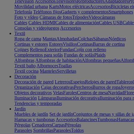
Televisión
Accesorios
Televisores
Reproductores
Adaptadores
Pr
Movilidad urbana
Karts
Motos eléctricas
Accesorios
Bicicletas el
Telefonía
Teléfonos fijos
Gadgets y complementos
Smartphones
Foto y vídeo
Cámaras de fotos
Trípodes
Videocámaras
Cables
Cables HDMI
Cables de alimentación
Cables USB
Cable
Consolas y videojuegos
Accesorios
Textil
Ropa de cama
Mantas
Almohadas
Colchas
Sábanas
Nórdicos
Cortinas y estores
Estores
Visillos
Cortinas
Barras de cortina
Cojines
Relleno
Exterior
Fundas
Cojín con relleno
Complementos para sofás
Fundas de sofás
Plaids
Alfombras
Alfombras de habitación
Alfombras pequeñas
Alfomb
Textil baño
Albornoces
Toallas
Textil cocina
Manteles
Servilletas
Decoración
Decoración de pared
Letreros
Espejos
Relojes de pared
Tableros
Organización
Cajas decorativas
Percheros
Burros de ropa
Joyero
Objetos decorativos
Velas
Faroles
Centros de mesa
Navidad
Flore
Iluminación
Lámparas
Iluminación decorativa
Iluminación para 
Tendencias y temporadas
Jardín
Muebles de jardín
Set de jardín
Conjuntos de mesas y sillas de j
Hamacas y tumbonas
Accesorios
Balancines
Tumbonas
Hamaca
Pérgolas
Cenadores
Carpas
Pérgolas
Parasoles
Sombrillas
Parasoles
Toldos