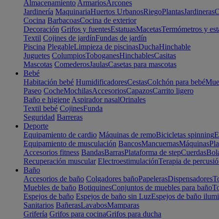
Almacenamiento
Armarios
Arcones
Jardinería
Maquinaria
Huertos Urbanos
Riego
Plantas
Jardineras
C
Cocina
Barbacoas
Cocina de exterior
Decoración
Grifos y fuentes
Estatuas
Macetas
Termómetros y est
Textil
Cojines de jardín
Fundas de jardín
Piscina
Plegable
Limpieza de piscinas
Ducha
Hinchable
Juguetes
Columpios
Toboganes
Hinchables
Casitas
Mascotas
Comederos
Jaulas
Casetas para mascotas
Bebé
Habitación bebé
Humidificadores
Cestas
Colchón para bebé
Mueb
Paseo
Coche
Mochilas
Accesorios
Capazos
Carrito ligero
Baño e higiene
Aspirador nasal
Orinales
Textil bebé
Cojines
Funda
Seguridad
Barreras
Deporte
Equipamiento de cardio
Máquinas de remo
Bicicletas spinning
E
Equipamiento de musculación
Bancos
Mancuernas
Máquinas
Pla
Accesorios fitness
Bandas
Barras
Plataforma de step
Cuerdas
Bola
Recuperación muscular
Electroestimulación
Terapia de percusi
Baño
Accesorios de baño
Colgadores baño
Papeleras
Dispensadores
To
Muebles de baño
Botiquines
Conjuntos de muebles para baño
To
Espejos de baño
Espejos de baño sin Luz
Espejos de baño ilum
Sanitarios
Bañeras
Lavabos
Mamparas
Grifería
Grifos para cocina
Grifos para ducha