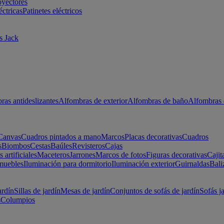
oyectores
éctricas
Patinetes eléctricos
s Jack
ras antideslizantes
Alfombras de exterior
Alfombras de baño
Alfombras 
Canvas
Cuadros pintados a mano
Marcos
Placas decorativas
Cuadros
s
Biombos
Cestas
Baúles
Revisteros
Cajas
s artificiales
Maceteros
Jarrones
Marcos de fotos
Figuras decorativas
Cajit
muebles
Iluminación para dormitorio
Iluminación exterior
Guirnaldas
Bali
ardín
Sillas de jardín
Mesas de jardín
Conjuntos de sofás de jardín
Sofás j
s
Columpios