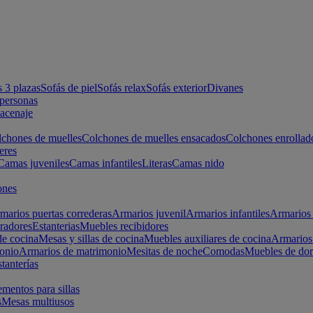
s 3 plazas
Sofás de piel
Sofás relax
Sofás exterior
Divanes
apersonas
macenaje
chones de muelles
Colchones de muelles ensacados
Colchones enrollad
eres
Camas juveniles
Camas infantiles
Literas
Camas nido
ones
marios puertas correderas
Armarios juvenil
Armarios infantiles
Armarios 
radores
Estanterias
Muebles recibidores
e cocina
Mesas y sillas de cocina
Muebles auxiliares de cocina
Armarios
onio
Armarios de matrimonio
Mesitas de noche
Comodas
Muebles de dor
tanterías
entos para sillas
s
Mesas multiusos