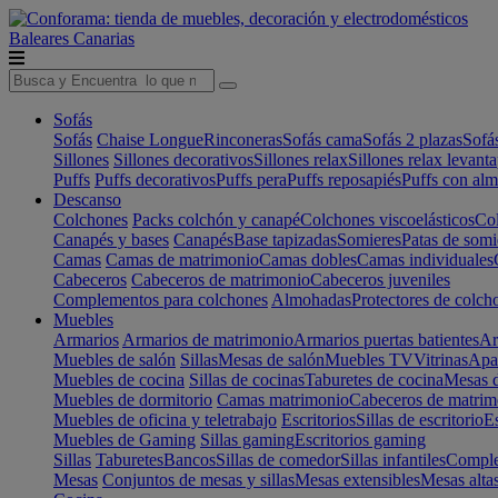
Baleares
Canarias
Sofás
Sofás
Chaise Longue
Rinconeras
Sofás cama
Sofás 2 plazas
Sofá
Sillones
Sillones decorativos
Sillones relax
Sillones relax levant
Puffs
Puffs decorativos
Puffs pera
Puffs reposapiés
Puffs con al
Descanso
Colchones
Packs colchón y canapé
Colchones viscoelásticos
Col
Canapés y bases
Canapés
Base tapizadas
Somieres
Patas de somi
Camas
Camas de matrimonio
Camas dobles
Camas individuales
Cabeceros
Cabeceros de matrimonio
Cabeceros juveniles
Complementos para colchones
Almohadas
Protectores de colch
Muebles
Armarios
Armarios de matrimonio
Armarios puertas batientes
Ar
Muebles de salón
Sillas
Mesas de salón
Muebles TV
Vitrinas
Apa
Muebles de cocina
Sillas de cocinas
Taburetes de cocina
Mesas d
Muebles de dormitorio
Camas matrimonio
Cabeceros de matrim
Muebles de oficina y teletrabajo
Escritorios
Sillas de escritorio
Es
Muebles de Gaming
Sillas gaming
Escritorios gaming
Sillas
Taburetes
Bancos
Sillas de comedor
Sillas infantiles
Complem
Mesas
Conjuntos de mesas y sillas
Mesas extensibles
Mesas alta