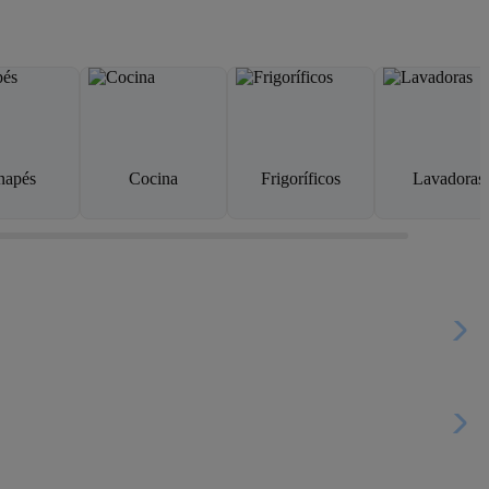
napés
Cocina
Frigoríficos
Lavadoras