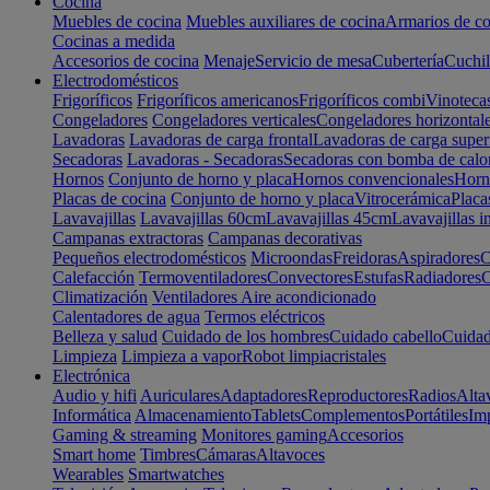
Cocina
Muebles de cocina
Muebles auxiliares de cocina
Armarios de co
Cocinas a medida
Accesorios de cocina
Menaje
Servicio de mesa
Cubertería
Cuchil
Electrodomésticos
Frigoríficos
Frigoríficos americanos
Frigoríficos combi
Vinoteca
Congeladores
Congeladores verticales
Congeladores horizontal
Lavadoras
Lavadoras de carga frontal
Lavadoras de carga super
Secadoras
Lavadoras - Secadoras
Secadoras con bomba de calo
Hornos
Conjunto de horno y placa
Hornos convencionales
Horno
Placas de cocina
Conjunto de horno y placa
Vitrocerámica
Placa
Lavavajillas
Lavavajillas 60cm
Lavavajillas 45cm
Lavavajillas i
Campanas extractoras
Campanas decorativas
Pequeños electrodomésticos
Microondas
Freidoras
Aspiradores
C
Calefacción
Termoventiladores
Convectores
Estufas
Radiadores
C
Climatización
Ventiladores
Aire acondicionado
Calentadores de agua
Termos eléctricos
Belleza y salud
Cuidado de los hombres
Cuidado cabello
Cuidad
Limpieza
Limpieza a vapor
Robot limpiacristales
Electrónica
Audio y hifi
Auriculares
Adaptadores
Reproductores
Radios
Alta
Informática
Almacenamiento
Tablets
Complementos
Portátiles
Im
Gaming & streaming
Monitores gaming
Accesorios
Smart home
Timbres
Cámaras
Altavoces
Wearables
Smartwatches