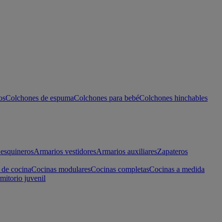
os
Colchones de espuma
Colchones para bebé
Colchones hinchables
esquineros
Armarios vestidores
Armarios auxiliares
Zapateros
 de cocina
Cocinas modulares
Cocinas completas
Cocinas a medida
mitorio juvenil