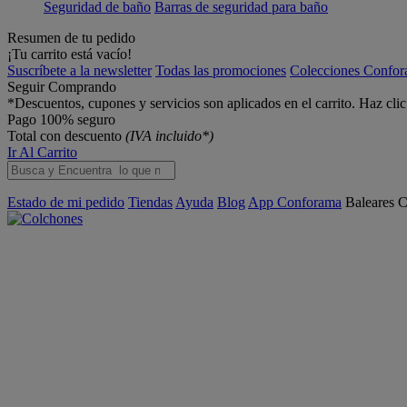
Seguridad de baño
Barras de seguridad para baño
Resumen de tu pedido
¡Tu carrito está vacío!
Suscríbete a la newsletter
Todas las promociones
Colecciones Confo
Seguir Comprando
*Descuentos, cupones y servicios son aplicados en el carrito. Haz cli
Pago 100% seguro
Total con descuento
(IVA incluido*)
Ir Al Carrito
Estado de mi pedido
Tiendas
Ayuda
Blog
App Conforama
Baleares
C