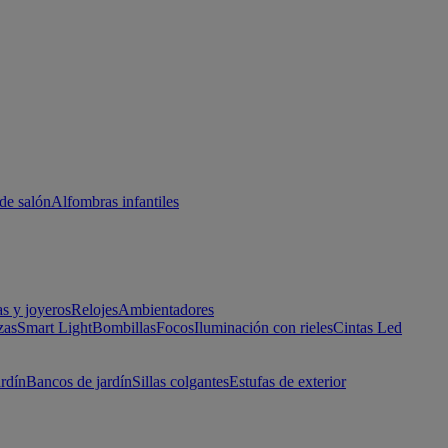
de salón
Alfombras infantiles
as y joyeros
Relojes
Ambientadores
zas
Smart Light
Bombillas
Focos
Iluminación con rieles
Cintas Led
ardín
Bancos de jardín
Sillas colgantes
Estufas de exterior