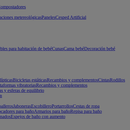
ompostadores
aciones metereológicas
Paneles
Cesped Artificial
les para habitación de bebé
Cunas
Cama bebé
Decoración bebé
lípticas
Bicicletas estáticas
Recambios y complementos
Cintas
Rodillos
taformas vibratorias
Recambios y complementos
s y esferas de equilibrio
ón
alleros
Jaboneras
Escobillero
Portarrollos
Cestas de ropa
cadores para baño
Armarios para baño
Repisa para baño
inados
Espejos de baño con aumento