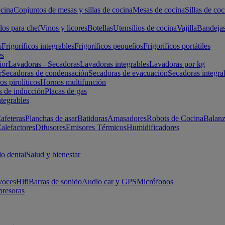
cina
Conjuntos de mesas y sillas de cocina
Mesas de cocina
Sillas de coc
los para chef
Vinos y licores
Botellas
Utensilios de cocina
Vajilla
Bandeja
s
Frigoríficos integrables
Frigoríficos pequeños
Frigoríficos portátiles
es
ior
Lavadoras - Secadoras
Lavadoras integrables
Lavadoras por kg
r
Secadoras de condensación
Secadoras de evacuación
Secadoras integra
s pirolíticos
Hornos multifunción
s de inducción
Placas de gas
ntegrables
afeteras
Planchas de asar
Batidoras
Amasadores
Robots de Cocina
Balanz
alefactores
Difusores
Emisores Térmicos
Humidificadores
o dental
Salud y bienestar
voces
Hifi
Barras de sonido
Audio car y GPS
Micrófonos
presoras