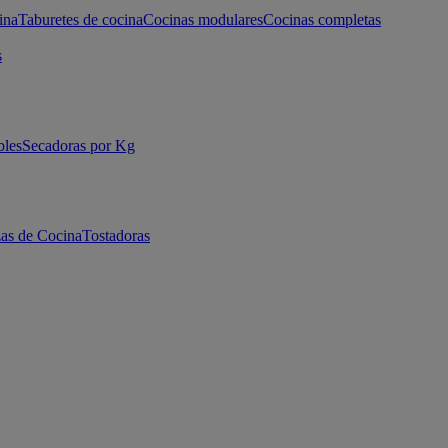
ina
Taburetes de cocina
Cocinas modulares
Cocinas completas
s
bles
Secadoras por Kg
as de Cocina
Tostadoras