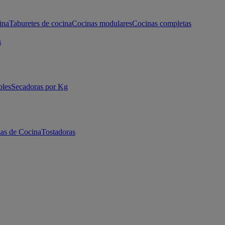
ina
Taburetes de cocina
Cocinas modulares
Cocinas completas
s
bles
Secadoras por Kg
as de Cocina
Tostadoras