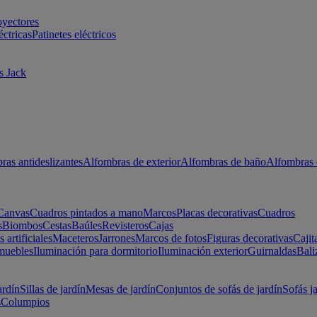
oyectores
éctricas
Patinetes eléctricos
s Jack
ras antideslizantes
Alfombras de exterior
Alfombras de baño
Alfombras 
Canvas
Cuadros pintados a mano
Marcos
Placas decorativas
Cuadros
s
Biombos
Cestas
Baúles
Revisteros
Cajas
s artificiales
Maceteros
Jarrones
Marcos de fotos
Figuras decorativas
Cajit
muebles
Iluminación para dormitorio
Iluminación exterior
Guirnaldas
Bali
ardín
Sillas de jardín
Mesas de jardín
Conjuntos de sofás de jardín
Sofás j
s
Columpios