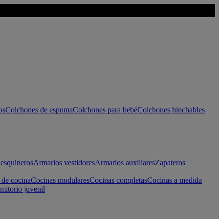
os
Colchones de espuma
Colchones para bebé
Colchones hinchables
esquineros
Armarios vestidores
Armarios auxiliares
Zapateros
 de cocina
Cocinas modulares
Cocinas completas
Cocinas a medida
mitorio juvenil