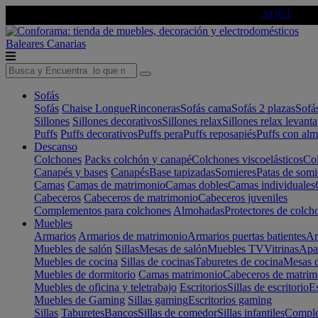
🔵Cambia tu electro con
-10% EXTRA
de descuento ☑️
AQUÍ
Baleares
Canarias
Sofás
Sofás
Chaise Longue
Rinconeras
Sofás cama
Sofás 2 plazas
Sofá
Sillones
Sillones decorativos
Sillones relax
Sillones relax levant
Puffs
Puffs decorativos
Puffs pera
Puffs reposapiés
Puffs con al
Descanso
Colchones
Packs colchón y canapé
Colchones viscoelásticos
Col
Canapés y bases
Canapés
Base tapizadas
Somieres
Patas de somi
Camas
Camas de matrimonio
Camas dobles
Camas individuales
Cabeceros
Cabeceros de matrimonio
Cabeceros juveniles
Complementos para colchones
Almohadas
Protectores de colch
Muebles
Armarios
Armarios de matrimonio
Armarios puertas batientes
Ar
Muebles de salón
Sillas
Mesas de salón
Muebles TV
Vitrinas
Apa
Muebles de cocina
Sillas de cocinas
Taburetes de cocina
Mesas d
Muebles de dormitorio
Camas matrimonio
Cabeceros de matrim
Muebles de oficina y teletrabajo
Escritorios
Sillas de escritorio
Es
Muebles de Gaming
Sillas gaming
Escritorios gaming
Sillas
Taburetes
Bancos
Sillas de comedor
Sillas infantiles
Complem