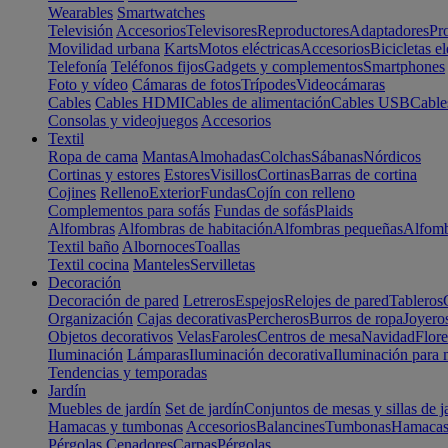
Wearables
Smartwatches
Televisión
Accesorios
Televisores
Reproductores
Adaptadores
Pr
Movilidad urbana
Karts
Motos eléctricas
Accesorios
Bicicletas el
Telefonía
Teléfonos fijos
Gadgets y complementos
Smartphones
Foto y vídeo
Cámaras de fotos
Trípodes
Videocámaras
Cables
Cables HDMI
Cables de alimentación
Cables USB
Cable
Consolas y videojuegos
Accesorios
Textil
Ropa de cama
Mantas
Almohadas
Colchas
Sábanas
Nórdicos
Cortinas y estores
Estores
Visillos
Cortinas
Barras de cortina
Cojines
Relleno
Exterior
Fundas
Cojín con relleno
Complementos para sofás
Fundas de sofás
Plaids
Alfombras
Alfombras de habitación
Alfombras pequeñas
Alfomb
Textil baño
Albornoces
Toallas
Textil cocina
Manteles
Servilletas
Decoración
Decoración de pared
Letreros
Espejos
Relojes de pared
Tableros
Organización
Cajas decorativas
Percheros
Burros de ropa
Joyero
Objetos decorativos
Velas
Faroles
Centros de mesa
Navidad
Flore
Iluminación
Lámparas
Iluminación decorativa
Iluminación para 
Tendencias y temporadas
Jardín
Muebles de jardín
Set de jardín
Conjuntos de mesas y sillas de j
Hamacas y tumbonas
Accesorios
Balancines
Tumbonas
Hamaca
Pérgolas
Cenadores
Carpas
Pérgolas