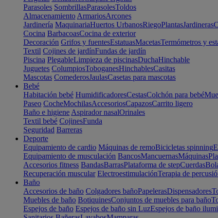
Parasoles
Sombrillas
Parasoles
Toldos
Almacenamiento
Armarios
Arcones
Jardinería
Maquinaria
Huertos Urbanos
Riego
Plantas
Jardineras
C
Cocina
Barbacoas
Cocina de exterior
Decoración
Grifos y fuentes
Estatuas
Macetas
Termómetros y est
Textil
Cojines de jardín
Fundas de jardín
Piscina
Plegable
Limpieza de piscinas
Ducha
Hinchable
Juguetes
Columpios
Toboganes
Hinchables
Casitas
Mascotas
Comederos
Jaulas
Casetas para mascotas
Bebé
Habitación bebé
Humidificadores
Cestas
Colchón para bebé
Mueb
Paseo
Coche
Mochilas
Accesorios
Capazos
Carrito ligero
Baño e higiene
Aspirador nasal
Orinales
Textil bebé
Cojines
Funda
Seguridad
Barreras
Deporte
Equipamiento de cardio
Máquinas de remo
Bicicletas spinning
E
Equipamiento de musculación
Bancos
Mancuernas
Máquinas
Pla
Accesorios fitness
Bandas
Barras
Plataforma de step
Cuerdas
Bola
Recuperación muscular
Electroestimulación
Terapia de percusi
Baño
Accesorios de baño
Colgadores baño
Papeleras
Dispensadores
To
Muebles de baño
Botiquines
Conjuntos de muebles para baño
To
Espejos de baño
Espejos de baño sin Luz
Espejos de baño ilum
Sanitarios
Bañeras
Lavabos
Mamparas