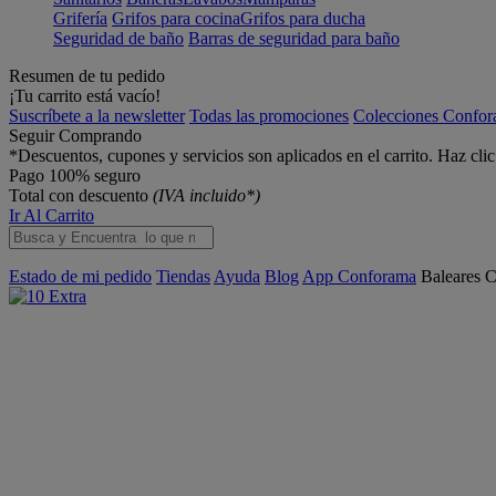
Grifería
Grifos para cocina
Grifos para ducha
Seguridad de baño
Barras de seguridad para baño
Resumen de tu pedido
¡Tu carrito está vacío!
Suscríbete a la newsletter
Todas las promociones
Colecciones Confo
Seguir Comprando
*Descuentos, cupones y servicios son aplicados en el carrito. Haz cli
Pago 100% seguro
Total con descuento
(IVA incluido*)
Ir Al Carrito
Estado de mi pedido
Tiendas
Ayuda
Blog
App Conforama
Baleares
C