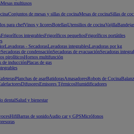
s
Mesas multiusos
cina
Conjuntos de mesas y sillas de cocina
Mesas de cocina
Sillas de coc
los para chef
Vinos y licores
Botellas
Utensilios de cocina
Vajilla
Bandeja
s
Frigoríficos integrables
Frigoríficos pequeños
Frigoríficos portátiles
es
ior
Lavadoras - Secadoras
Lavadoras integrables
Lavadoras por kg
r
Secadoras de condensación
Secadoras de evacuación
Secadoras integra
s pirolíticos
Hornos multifunción
s de inducción
Placas de gas
ntegrables
afeteras
Planchas de asar
Batidoras
Amasadores
Robots de Cocina
Balanz
alefactores
Difusores
Emisores Térmicos
Humidificadores
o dental
Salud y bienestar
voces
Hifi
Barras de sonido
Audio car y GPS
Micrófonos
presoras