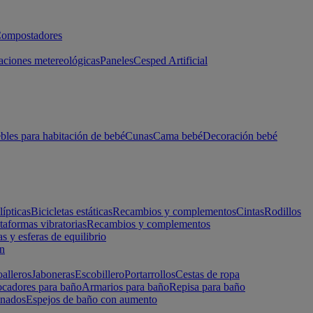
ompostadores
aciones metereológicas
Paneles
Cesped Artificial
les para habitación de bebé
Cunas
Cama bebé
Decoración bebé
lípticas
Bicicletas estáticas
Recambios y complementos
Cintas
Rodillos
taformas vibratorias
Recambios y complementos
s y esferas de equilibrio
ón
alleros
Jaboneras
Escobillero
Portarrollos
Cestas de ropa
cadores para baño
Armarios para baño
Repisa para baño
inados
Espejos de baño con aumento