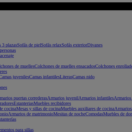
s 3 plazas
Sofás de piel
Sofás relax
Sofás exterior
Divanes
apersonas
macenaje
chones de muelles
Colchones de muelles ensacados
Colchones enrollad
eres
Camas juveniles
Camas infantiles
Literas
Camas nido
ones
marios puertas correderas
Armarios juvenil
Armarios infantiles
Armarios 
radores
Estanterias
Muebles recibidores
e cocina
Mesas y sillas de cocina
Muebles auxiliares de cocina
Armarios
onio
Armarios de matrimonio
Mesitas de noche
Comodas
Muebles de dor
tanterías
entos para sillas