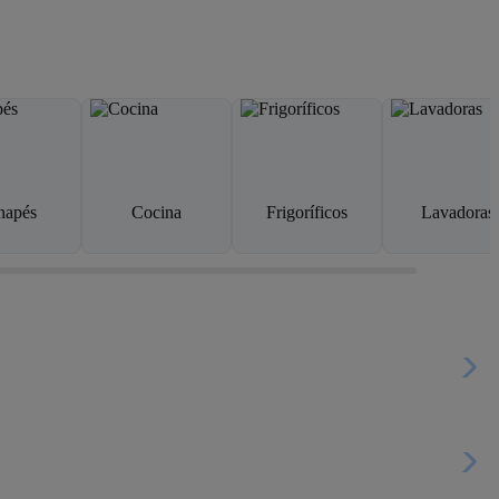
napés
Cocina
Frigoríficos
Lavadoras