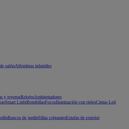
de salón
Alfombras infantiles
as y joyeros
Relojes
Ambientadores
zas
Smart Light
Bombillas
Focos
Iluminación con rieles
Cintas Led
ardín
Bancos de jardín
Sillas colgantes
Estufas de exterior