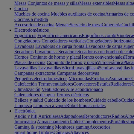
Mesas
Conjuntos de mesas y sillas
Mesas extensibles
Mesas alta
Cocina
Muebles de cocina
Muebles auxiliares de cocina
Armarios de co
Cocinas a medida
Accesorios de cocina
Menaje
Servicio de mesa
Cubertería
Cuchil
Electrodomésticos
Frigoríficos
Frigoríficos americanos
Frigoríficos combi
Vinoteca
Congeladores
Congeladores verticales
Congeladores horizontal
Lavadoras
Lavadoras de carga frontal
Lavadoras de carga super
Secadoras
Lavadoras - Secadoras
Secadoras con bomba de calo
Hornos
Conjunto de horno y placa
Hornos convencionales
Horno
Placas de cocina
Conjunto de horno y placa
Vitrocerámica
Placa
Lavavajillas
Lavavajillas 60cm
Lavavajillas 45cm
Lavavajillas i
Campanas extractoras
Campanas decorativas
Pequeños electrodomésticos
Microondas
Freidoras
Aspiradores
C
Calefacción
Termoventiladores
Convectores
Estufas
Radiadores
C
Climatización
Ventiladores
Aire acondicionado
Calentadores de agua
Termos eléctricos
Belleza y salud
Cuidado de los hombres
Cuidado cabello
Cuidad
Limpieza
Limpieza a vapor
Robot limpiacristales
Electrónica
Audio y hifi
Auriculares
Adaptadores
Reproductores
Radios
Alta
Informática
Almacenamiento
Tablets
Complementos
Portátiles
Im
Gaming & streaming
Monitores gaming
Accesorios
Smart home
Timbres
Cámaras
Altavoces