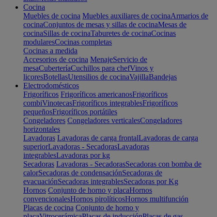
Cocina
Muebles de cocina
Muebles auxiliares de cocina
Armarios de
cocina
Conjuntos de mesas y sillas de cocina
Mesas de
cocina
Sillas de cocina
Taburetes de cocina
Cocinas
modulares
Cocinas completas
Cocinas a medida
Accesorios de cocina
Menaje
Servicio de
mesa
Cubertería
Cuchillos para chef
Vinos y
licores
Botellas
Utensilios de cocina
Vajilla
Bandejas
Electrodomésticos
Frigoríficos
Frigoríficos americanos
Frigoríficos
combi
Vinotecas
Frigoríficos integrables
Frigoríficos
pequeños
Frigoríficos portátiles
Congeladores
Congeladores verticales
Congeladores
horizontales
Lavadoras
Lavadoras de carga frontal
Lavadoras de carga
superior
Lavadoras - Secadoras
Lavadoras
integrables
Lavadoras por kg
Secadoras
Lavadoras - Secadoras
Secadoras con bomba de
calor
Secadoras de condensación
Secadoras de
evacuación
Secadoras integrables
Secadoras por Kg
Hornos
Conjunto de horno y placa
Hornos
convencionales
Hornos pirolíticos
Hornos multifunción
Placas de cocina
Conjunto de horno y
placa
Vitrocerámica
Placas de inducción
Placas de gas