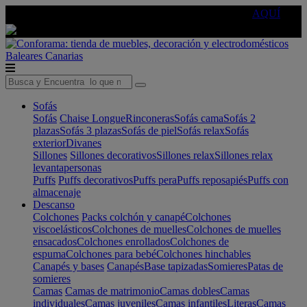
🔵Cambia tu electro con
-10% EXTRA
de descuento ☑️
AQUÍ
Baleares
Canarias
Sofás
Sofás
Chaise Longue
Rinconeras
Sofás cama
Sofás 2
plazas
Sofás 3 plazas
Sofás de piel
Sofás relax
Sofás
exterior
Divanes
Sillones
Sillones decorativos
Sillones relax
Sillones relax
levantapersonas
Puffs
Puffs decorativos
Puffs pera
Puffs reposapiés
Puffs con
almacenaje
Descanso
Colchones
Packs colchón y canapé
Colchones
viscoelásticos
Colchones de muelles
Colchones de muelles
ensacados
Colchones enrollados
Colchones de
espuma
Colchones para bebé
Colchones hinchables
Canapés y bases
Canapés
Base tapizadas
Somieres
Patas de
somieres
Camas
Camas de matrimonio
Camas dobles
Camas
individuales
Camas juveniles
Camas infantiles
Literas
Camas