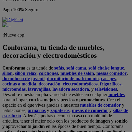
Pago 100% Seguro
¡Nueva app!
Conforama, tu tienda de muebles,
decoración y electrodomésticos
Conforama
es tu tienda de
sofás
,
sofá cama
,
sofá chaise longue
,
sillón
,
sillón relax
,
colchones
,
muebles de salón
,
mesas comedor
,
dormitorio de juvenil
,
dormitorio de matrimonio
,
canapés
,
cocinas a medida
,
decoración
,
electrodomésticos
,
frigoríficos
,
microondas
,
lavavajillas
,
lavadora secadora
, y
televisiones
.
Descubre nuestra amplia variedad de estilos en cualquier
muebles
para tu hogar,
con los mejores precios y promociones
. Crea el
espacio en el que vives gracias a nuestros
muebles de comedor
y
habitaciones,
armarios
y
zapateros
,
mesas de comedor
y
sillas de
escritorio
. Además, podrás decorar tu casa con multitud de
artículos, tener el mejor ocio con los productos de
imagen y sonido
y aprovechar tu
jardín
en las épocas de buen tiempo. Conforama
realiza el
servicio de envío a domicilio como recogida en tienda.