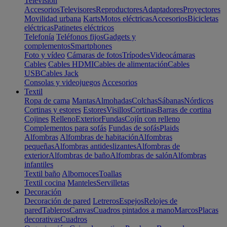
Televisión
Accesorios
Televisores
Reproductores
Adaptadores
Proyectores
Movilidad urbana
Karts
Motos eléctricas
Accesorios
Bicicletas
eléctricas
Patinetes eléctricos
Telefonía
Teléfonos fijos
Gadgets y
complementos
Smartphones
Foto y vídeo
Cámaras de fotos
Trípodes
Videocámaras
Cables
Cables HDMI
Cables de alimentación
Cables
USB
Cables Jack
Consolas y videojuegos
Accesorios
Textil
Ropa de cama
Mantas
Almohadas
Colchas
Sábanas
Nórdicos
Cortinas y estores
Estores
Visillos
Cortinas
Barras de cortina
Cojines
Relleno
Exterior
Fundas
Cojín con relleno
Complementos para sofás
Fundas de sofás
Plaids
Alfombras
Alfombras de habitación
Alfombras
pequeñas
Alfombras antideslizantes
Alfombras de
exterior
Alfombras de baño
Alfombras de salón
Alfombras
infantiles
Textil baño
Albornoces
Toallas
Textil cocina
Manteles
Servilletas
Decoración
Decoración de pared
Letreros
Espejos
Relojes de
pared
Tableros
Canvas
Cuadros pintados a mano
Marcos
Placas
decorativas
Cuadros