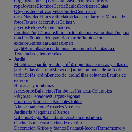
Organización
Cajas decorativas
Percheros
Burros de
ropa
Joyeros
Biombos
Cestas
Baúles
Revisteros
Cajas
Objetos decorativos
Velas
Faroles
Centros de
mesa
Navidad
Flores artificiales
Maceteros
Jarrones
Marcos de
fotos
Figuras decorativas
Cajitas y
joyeros
Relojes
Ambientadores
Iluminación
Lámparas
Iluminación decorativa
Iluminación para
muebles
Iluminación para dormitorio
Iluminación
exterior
Guirnaldas
Balizas
Smart
Light
Bombillas
Focos
Iluminación con rieles
Cintas Led
Tendencias y temporadas
Jardín
Muebles de jardín
Set de jardín
Conjuntos de mesas y sillas de
jardín
Sillas de jardín
Mesas de jardín
Conjuntos de sofás de
jardín
Sofás jardín
Bancos de jardín
Sillas colgantes
Estufas de
exterior
Hamacas y tumbonas
Accesorios
Balancines
Tumbonas
Hamacas
Columpios
Pérgolas
Cenadores
Carpas
Pérgolas
Parasoles
Sombrillas
Parasoles
Toldos
Almacenamiento
Armarios
Arcones
Jardinería
Maquinaria
Huertos
Urbanos
Riego
Plantas
Jardineras
Compostadores
Cocina
Barbacoas
Cocina de exterior
Decoración
Grifos y fuentes
Estatuas
Macetas
Termómetros y