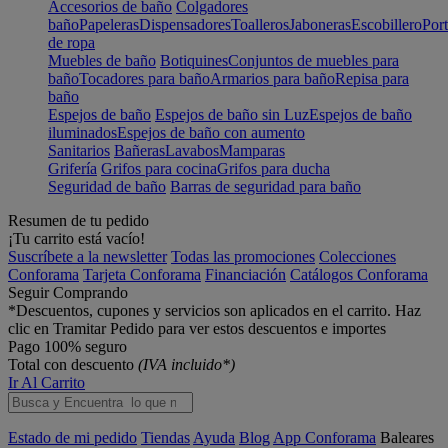
Accesorios de baño
Colgadores
baño
Papeleras
Dispensadores
Toalleros
Jaboneras
Escobillero
Port
de ropa
Muebles de baño
Botiquines
Conjuntos de muebles para
baño
Tocadores para baño
Armarios para baño
Repisa para
baño
Espejos de baño
Espejos de baño sin Luz
Espejos de baño
iluminados
Espejos de baño con aumento
Sanitarios
Bañeras
Lavabos
Mamparas
Grifería
Grifos para cocina
Grifos para ducha
Seguridad de baño
Barras de seguridad para baño
Resumen de tu pedido
¡Tu carrito está vacío!
Suscríbete a la newsletter
Todas las promociones
Colecciones
Conforama
Tarjeta Conforama
Financiación
Catálogos Conforama
Seguir Comprando
*Descuentos, cupones y servicios son aplicados en el carrito. Haz
clic en Tramitar Pedido para ver estos descuentos e importes
Pago 100% seguro
Total con descuento
(IVA incluido*)
Ir Al Carrito
Estado de mi pedido
Tiendas
Ayuda
Blog
App Conforama
Baleares