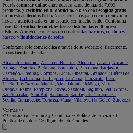
Podrás
comprar online
entre nuestra gama de más de 7.000
productos y
recibirlo en tu domicilio
, o bien con
recogida gratis
en nuestras tiendas física.
No esperes más para crear o renovar tu
hogar y transformarlo en un espacio con mucho estilo. Conforama
tiene 300
tiendas de muebles
físicas distribuidas en
6 países
distintos. Aproveche nuestras ofertas de
sofas baratos
,
colchones
baratos
y
liquidaciones de sofas
.
Conforama solo comercializa a través de su website o, físicamente,
en sus
tiendas de sofás
.
Alcalá de Guadaíra
,
Alcalá de Henares
,
Alcorcón
,
Alfafar
,
Alicante
,
Arinaga
,
Asturias
,
Badalona
,
Barakaldo
,
Barcelona
,
Burjassot
,
Castellón
,
Chafiras
,
Cordoba
,
Elche
,
Finestrat
,
Granada
,
Huércal de
Almería
,
La Coruña
,
La Laguna
,
La Zenia
,
Lanzarote
,
León
,
Lleida
,
Los Barrios
,
Madrid
,
Majadahonda
,
Málaga
,
Murcia
,
Orotava
,
Palma
,
Pamplona
,
Rivas
,
Sabadell
,
Sagunto
,
Salt, Girona
,
San Sebastian
,
Sant Boi
,
Santander
,
Santiago de Compostela
,
Sevilla
,
Tamaraceite
,
Terrassa
,
Viana
,
Vilanova i la Geltrú
,
Zaragoza
Ver más >>
© Conforama
Términos y Condiciones
Política de privacidad
Política de cookies
Configuración de Cookies