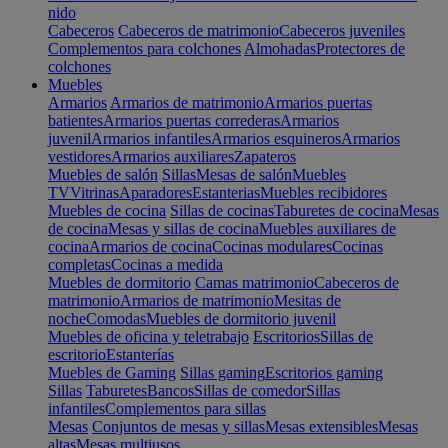
nido
Cabeceros
Cabeceros de matrimonio
Cabeceros juveniles
Complementos para colchones
Almohadas
Protectores de
colchones
Muebles
Armarios
Armarios de matrimonio
Armarios puertas
batientes
Armarios puertas correderas
Armarios
juvenil
Armarios infantiles
Armarios esquineros
Armarios
vestidores
Armarios auxiliares
Zapateros
Muebles de salón
Sillas
Mesas de salón
Muebles
TV
Vitrinas
Aparadores
Estanterias
Muebles recibidores
Muebles de cocina
Sillas de cocinas
Taburetes de cocina
Mesas
de cocina
Mesas y sillas de cocina
Muebles auxiliares de
cocina
Armarios de cocina
Cocinas modulares
Cocinas
completas
Cocinas a medida
Muebles de dormitorio
Camas matrimonio
Cabeceros de
matrimonio
Armarios de matrimonio
Mesitas de
noche
Comodas
Muebles de dormitorio juvenil
Muebles de oficina y teletrabajo
Escritorios
Sillas de
escritorio
Estanterías
Muebles de Gaming
Sillas gaming
Escritorios gaming
Sillas
Taburetes
Bancos
Sillas de comedor
Sillas
infantiles
Complementos para sillas
Mesas
Conjuntos de mesas y sillas
Mesas extensibles
Mesas
altas
Mesas multiusos