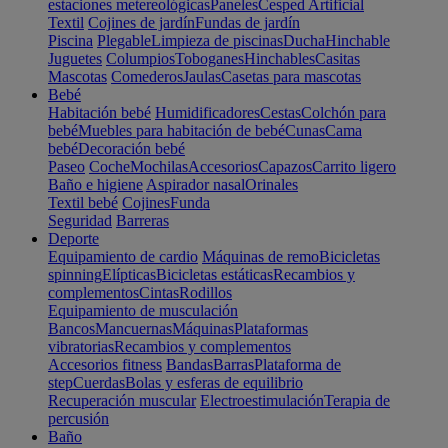
estaciones metereológicas
Paneles
Cesped Artificial
Textil
Cojines de jardín
Fundas de jardín
Piscina
Plegable
Limpieza de piscinas
Ducha
Hinchable
Juguetes
Columpios
Toboganes
Hinchables
Casitas
Mascotas
Comederos
Jaulas
Casetas para mascotas
Bebé
Habitación bebé
Humidificadores
Cestas
Colchón para
bebé
Muebles para habitación de bebé
Cunas
Cama
bebé
Decoración bebé
Paseo
Coche
Mochilas
Accesorios
Capazos
Carrito ligero
Baño e higiene
Aspirador nasal
Orinales
Textil bebé
Cojines
Funda
Seguridad
Barreras
Deporte
Equipamiento de cardio
Máquinas de remo
Bicicletas
spinning
Elípticas
Bicicletas estáticas
Recambios y
complementos
Cintas
Rodillos
Equipamiento de musculación
Bancos
Mancuernas
Máquinas
Plataformas
vibratorias
Recambios y complementos
Accesorios fitness
Bandas
Barras
Plataforma de
step
Cuerdas
Bolas y esferas de equilibrio
Recuperación muscular
Electroestimulación
Terapia de
percusión
Baño