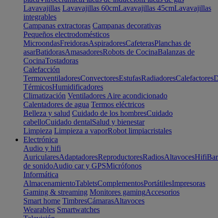
Lavavajillas
Lavavajillas 60cm
Lavavajillas 45cm
Lavavajillas
integrables
Campanas extractoras
Campanas decorativas
Pequeños electrodomésticos
Microondas
Freidoras
Aspiradores
Cafeteras
Planchas de
asar
Batidoras
Amasadores
Robots de Cocina
Balanzas de
Cocina
Tostadoras
Calefacción
Termoventiladores
Convectores
Estufas
Radiadores
Calefactores
D
Térmicos
Humidificadores
Climatización
Ventiladores
Aire acondicionado
Calentadores de agua
Termos eléctricos
Belleza y salud
Cuidado de los hombres
Cuidado
cabello
Cuidado dental
Salud y bienestar
Limpieza
Limpieza a vapor
Robot limpiacristales
Electrónica
Audio y hifi
Auriculares
Adaptadores
Reproductores
Radios
Altavoces
Hifi
Bar
de sonido
Audio car y GPS
Micrófonos
Informática
Almacenamiento
Tablets
Complementos
Portátiles
Impresoras
Gaming & streaming
Monitores gaming
Accesorios
Smart home
Timbres
Cámaras
Altavoces
Wearables
Smartwatches