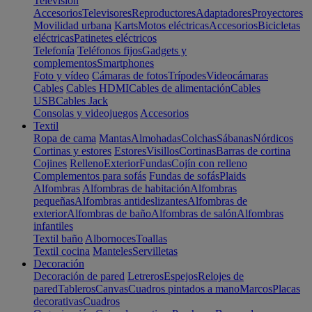
Televisión
Accesorios
Televisores
Reproductores
Adaptadores
Proyectores
Movilidad urbana
Karts
Motos eléctricas
Accesorios
Bicicletas
eléctricas
Patinetes eléctricos
Telefonía
Teléfonos fijos
Gadgets y
complementos
Smartphones
Foto y vídeo
Cámaras de fotos
Trípodes
Videocámaras
Cables
Cables HDMI
Cables de alimentación
Cables
USB
Cables Jack
Consolas y videojuegos
Accesorios
Textil
Ropa de cama
Mantas
Almohadas
Colchas
Sábanas
Nórdicos
Cortinas y estores
Estores
Visillos
Cortinas
Barras de cortina
Cojines
Relleno
Exterior
Fundas
Cojín con relleno
Complementos para sofás
Fundas de sofás
Plaids
Alfombras
Alfombras de habitación
Alfombras
pequeñas
Alfombras antideslizantes
Alfombras de
exterior
Alfombras de baño
Alfombras de salón
Alfombras
infantiles
Textil baño
Albornoces
Toallas
Textil cocina
Manteles
Servilletas
Decoración
Decoración de pared
Letreros
Espejos
Relojes de
pared
Tableros
Canvas
Cuadros pintados a mano
Marcos
Placas
decorativas
Cuadros