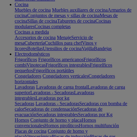
Cocina
Muebles de cocina
Muebles auxiliares de cocina
Armarios de
cocina
Conjuntos de mesas y sillas de cocina
Mesas de
cocina
Sillas de cocina
Taburetes de cocina
Cocinas
modulares
Cocinas completas
Cocinas a medida
Accesorios de cocina
Menaje
Servicio de
mesa
Cubertería
Cuchillos para chef
Vinos y
licores
Botellas
Utensilios de cocina
Vajilla
Bandejas
Electrodomésticos
Frigoríficos
Frigoríficos americanos
Frigoríficos
combi
Vinotecas
Frigoríficos integrables
Frigoríficos
pequeños
Frigoríficos portátiles
Congeladores
Congeladores verticales
Congeladores
horizontales
Lavadoras
Lavadoras de carga frontal
Lavadoras de carga
superior
Lavadoras - Secadoras
Lavadoras
integrables
Lavadoras por kg
Secadoras
Lavadoras - Secadoras
Secadoras con bomba de
calor
Secadoras de condensación
Secadoras de
evacuación
Secadoras integrables
Secadoras por Kg
Hornos
Conjunto de horno y placa
Hornos
convencionales
Hornos pirolíticos
Hornos multifunción
Placas de cocina
Conjunto de horno y
placa
Vitrocerámica
Placas de inducción
Placas de gas