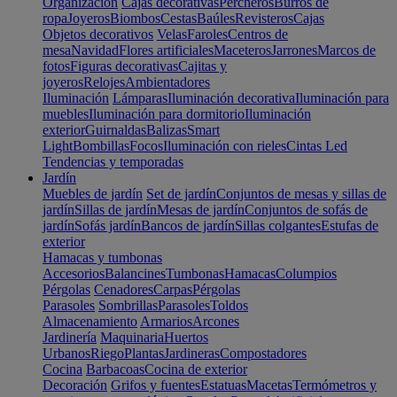
Organización
Cajas decorativas
Percheros
Burros de
ropa
Joyeros
Biombos
Cestas
Baúles
Revisteros
Cajas
Objetos decorativos
Velas
Faroles
Centros de
mesa
Navidad
Flores artificiales
Maceteros
Jarrones
Marcos de
fotos
Figuras decorativas
Cajitas y
joyeros
Relojes
Ambientadores
Iluminación
Lámparas
Iluminación decorativa
Iluminación para
muebles
Iluminación para dormitorio
Iluminación
exterior
Guirnaldas
Balizas
Smart
Light
Bombillas
Focos
Iluminación con rieles
Cintas Led
Tendencias y temporadas
Jardín
Muebles de jardín
Set de jardín
Conjuntos de mesas y sillas de
jardín
Sillas de jardín
Mesas de jardín
Conjuntos de sofás de
jardín
Sofás jardín
Bancos de jardín
Sillas colgantes
Estufas de
exterior
Hamacas y tumbonas
Accesorios
Balancines
Tumbonas
Hamacas
Columpios
Pérgolas
Cenadores
Carpas
Pérgolas
Parasoles
Sombrillas
Parasoles
Toldos
Almacenamiento
Armarios
Arcones
Jardinería
Maquinaria
Huertos
Urbanos
Riego
Plantas
Jardineras
Compostadores
Cocina
Barbacoas
Cocina de exterior
Decoración
Grifos y fuentes
Estatuas
Macetas
Termómetros y