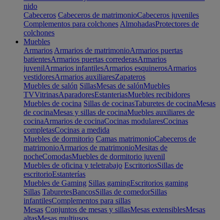
nido
Cabeceros
Cabeceros de matrimonio
Cabeceros juveniles
Complementos para colchones
Almohadas
Protectores de
colchones
Muebles
Armarios
Armarios de matrimonio
Armarios puertas
batientes
Armarios puertas correderas
Armarios
juvenil
Armarios infantiles
Armarios esquineros
Armarios
vestidores
Armarios auxiliares
Zapateros
Muebles de salón
Sillas
Mesas de salón
Muebles
TV
Vitrinas
Aparadores
Estanterias
Muebles recibidores
Muebles de cocina
Sillas de cocinas
Taburetes de cocina
Mesas
de cocina
Mesas y sillas de cocina
Muebles auxiliares de
cocina
Armarios de cocina
Cocinas modulares
Cocinas
completas
Cocinas a medida
Muebles de dormitorio
Camas matrimonio
Cabeceros de
matrimonio
Armarios de matrimonio
Mesitas de
noche
Comodas
Muebles de dormitorio juvenil
Muebles de oficina y teletrabajo
Escritorios
Sillas de
escritorio
Estanterías
Muebles de Gaming
Sillas gaming
Escritorios gaming
Sillas
Taburetes
Bancos
Sillas de comedor
Sillas
infantiles
Complementos para sillas
Mesas
Conjuntos de mesas y sillas
Mesas extensibles
Mesas
altas
Mesas multiusos