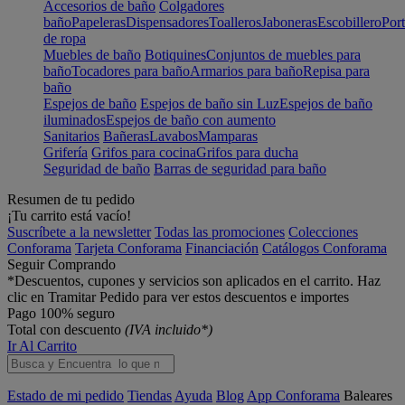
Accesorios de baño
Colgadores
baño
Papeleras
Dispensadores
Toalleros
Jaboneras
Escobillero
Port
de ropa
Muebles de baño
Botiquines
Conjuntos de muebles para
baño
Tocadores para baño
Armarios para baño
Repisa para
baño
Espejos de baño
Espejos de baño sin Luz
Espejos de baño
iluminados
Espejos de baño con aumento
Sanitarios
Bañeras
Lavabos
Mamparas
Grifería
Grifos para cocina
Grifos para ducha
Seguridad de baño
Barras de seguridad para baño
Resumen de tu pedido
¡Tu carrito está vacío!
Suscríbete a la newsletter
Todas las promociones
Colecciones
Conforama
Tarjeta Conforama
Financiación
Catálogos Conforama
Seguir Comprando
*Descuentos, cupones y servicios son aplicados en el carrito. Haz
clic en Tramitar Pedido para ver estos descuentos e importes
Pago 100% seguro
Total con descuento
(IVA incluido*)
Ir Al Carrito
Estado de mi pedido
Tiendas
Ayuda
Blog
App Conforama
Baleares