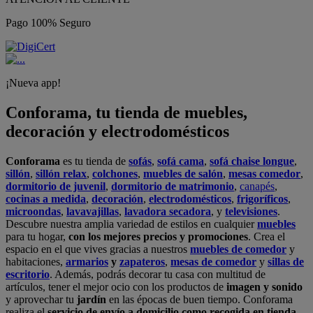
Pago 100% Seguro
¡Nueva app!
Conforama, tu tienda de muebles,
decoración y electrodomésticos
Conforama
es tu tienda de
sofás
,
sofá cama
,
sofá chaise longue
,
sillón
,
sillón relax
,
colchones
,
muebles de salón
,
mesas comedor
,
dormitorio de juvenil
,
dormitorio de matrimonio
,
canapés
,
cocinas a medida
,
decoración
,
electrodomésticos
,
frigoríficos
,
microondas
,
lavavajillas
,
lavadora secadora
, y
televisiones
.
Descubre nuestra amplia variedad de estilos en cualquier
muebles
para tu hogar,
con los mejores precios y promociones
. Crea el
espacio en el que vives gracias a nuestros
muebles de comedor
y
habitaciones,
armarios
y
zapateros
,
mesas de comedor
y
sillas de
escritorio
. Además, podrás decorar tu casa con multitud de
artículos, tener el mejor ocio con los productos de
imagen y sonido
y aprovechar tu
jardín
en las épocas de buen tiempo. Conforama
realiza el
servicio de envío a domicilio como recogida en tienda.