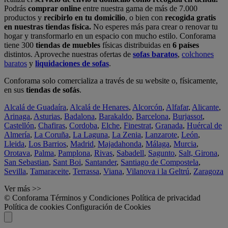
Podrás
comprar online
entre nuestra gama de más de 7.000
productos y
recibirlo en tu domicilio
, o bien con
recogida gratis
en nuestras tiendas física.
No esperes más para crear o renovar tu
hogar y transformarlo en un espacio con mucho estilo. Conforama
tiene 300
tiendas de muebles
físicas distribuidas en
6 países
distintos. Aproveche nuestras ofertas de
sofas baratos
,
colchones
baratos
y
liquidaciones de sofas
.
Conforama solo comercializa a través de su website o, físicamente,
en sus
tiendas de sofás
.
Alcalá de Guadaíra
,
Alcalá de Henares
,
Alcorcón
,
Alfafar
,
Alicante
,
Arinaga
,
Asturias
,
Badalona
,
Barakaldo
,
Barcelona
,
Burjassot
,
Castellón
,
Chafiras
,
Cordoba
,
Elche
,
Finestrat
,
Granada
,
Huércal de
Almería
,
La Coruña
,
La Laguna
,
La Zenia
,
Lanzarote
,
León
,
Lleida
,
Los Barrios
,
Madrid
,
Majadahonda
,
Málaga
,
Murcia
,
Orotava
,
Palma
,
Pamplona
,
Rivas
,
Sabadell
,
Sagunto
,
Salt, Girona
,
San Sebastian
,
Sant Boi
,
Santander
,
Santiago de Compostela
,
Sevilla
,
Tamaraceite
,
Terrassa
,
Viana
,
Vilanova i la Geltrú
,
Zaragoza
Ver más >>
© Conforama
Términos y Condiciones
Política de privacidad
Política de cookies
Configuración de Cookies