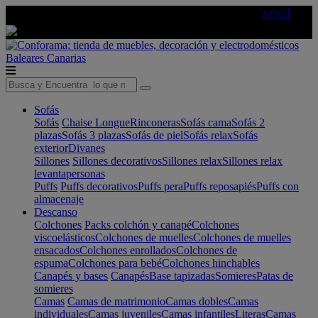
🔵Cambia tu electro con
-10% EXTRA
de descuento ☑️
AQUÍ
Baleares
Canarias
Sofás
Sofás
Chaise Longue
Rinconeras
Sofás cama
Sofás 2
plazas
Sofás 3 plazas
Sofás de piel
Sofás relax
Sofás
exterior
Divanes
Sillones
Sillones decorativos
Sillones relax
Sillones relax
levantapersonas
Puffs
Puffs decorativos
Puffs pera
Puffs reposapiés
Puffs con
almacenaje
Descanso
Colchones
Packs colchón y canapé
Colchones
viscoelásticos
Colchones de muelles
Colchones de muelles
ensacados
Colchones enrollados
Colchones de
espuma
Colchones para bebé
Colchones hinchables
Canapés y bases
Canapés
Base tapizadas
Somieres
Patas de
somieres
Camas
Camas de matrimonio
Camas dobles
Camas
individuales
Camas juveniles
Camas infantiles
Literas
Camas