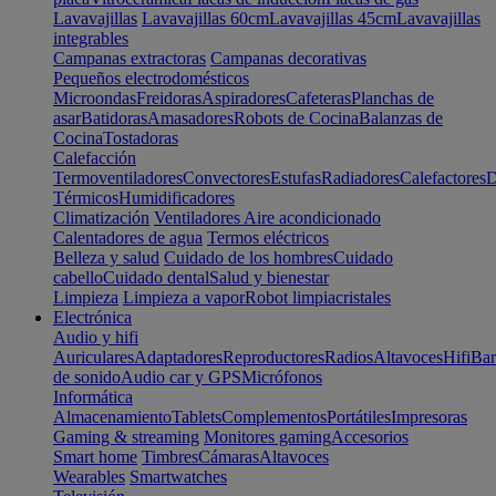
Lavavajillas
Lavavajillas 60cm
Lavavajillas 45cm
Lavavajillas
integrables
Campanas extractoras
Campanas decorativas
Pequeños electrodomésticos
Microondas
Freidoras
Aspiradores
Cafeteras
Planchas de
asar
Batidoras
Amasadores
Robots de Cocina
Balanzas de
Cocina
Tostadoras
Calefacción
Termoventiladores
Convectores
Estufas
Radiadores
Calefactores
D
Térmicos
Humidificadores
Climatización
Ventiladores
Aire acondicionado
Calentadores de agua
Termos eléctricos
Belleza y salud
Cuidado de los hombres
Cuidado
cabello
Cuidado dental
Salud y bienestar
Limpieza
Limpieza a vapor
Robot limpiacristales
Electrónica
Audio y hifi
Auriculares
Adaptadores
Reproductores
Radios
Altavoces
Hifi
Bar
de sonido
Audio car y GPS
Micrófonos
Informática
Almacenamiento
Tablets
Complementos
Portátiles
Impresoras
Gaming & streaming
Monitores gaming
Accesorios
Smart home
Timbres
Cámaras
Altavoces
Wearables
Smartwatches