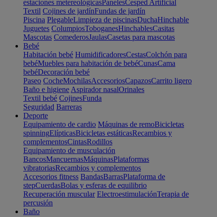
estaciones metereológicas
Paneles
Cesped Artificial
Textil
Cojines de jardín
Fundas de jardín
Piscina
Plegable
Limpieza de piscinas
Ducha
Hinchable
Juguetes
Columpios
Toboganes
Hinchables
Casitas
Mascotas
Comederos
Jaulas
Casetas para mascotas
Bebé
Habitación bebé
Humidificadores
Cestas
Colchón para
bebé
Muebles para habitación de bebé
Cunas
Cama
bebé
Decoración bebé
Paseo
Coche
Mochilas
Accesorios
Capazos
Carrito ligero
Baño e higiene
Aspirador nasal
Orinales
Textil bebé
Cojines
Funda
Seguridad
Barreras
Deporte
Equipamiento de cardio
Máquinas de remo
Bicicletas
spinning
Elípticas
Bicicletas estáticas
Recambios y
complementos
Cintas
Rodillos
Equipamiento de musculación
Bancos
Mancuernas
Máquinas
Plataformas
vibratorias
Recambios y complementos
Accesorios fitness
Bandas
Barras
Plataforma de
step
Cuerdas
Bolas y esferas de equilibrio
Recuperación muscular
Electroestimulación
Terapia de
percusión
Baño