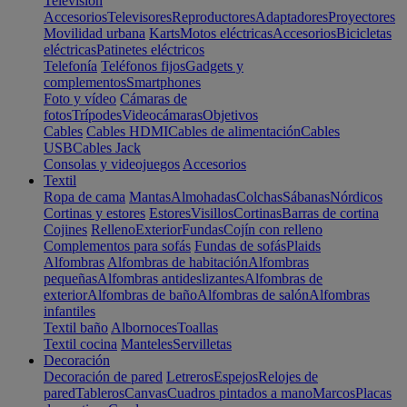
Televisión
Accesorios
Televisores
Reproductores
Adaptadores
Proyectores
Movilidad urbana
Karts
Motos eléctricas
Accesorios
Bicicletas
eléctricas
Patinetes eléctricos
Telefonía
Teléfonos fijos
Gadgets y
complementos
Smartphones
Foto y vídeo
Cámaras de
fotos
Trípodes
Videocámaras
Objetivos
Cables
Cables HDMI
Cables de alimentación
Cables
USB
Cables Jack
Consolas y videojuegos
Accesorios
Textil
Ropa de cama
Mantas
Almohadas
Colchas
Sábanas
Nórdicos
Cortinas y estores
Estores
Visillos
Cortinas
Barras de cortina
Cojines
Relleno
Exterior
Fundas
Cojín con relleno
Complementos para sofás
Fundas de sofás
Plaids
Alfombras
Alfombras de habitación
Alfombras
pequeñas
Alfombras antideslizantes
Alfombras de
exterior
Alfombras de baño
Alfombras de salón
Alfombras
infantiles
Textil baño
Albornoces
Toallas
Textil cocina
Manteles
Servilletas
Decoración
Decoración de pared
Letreros
Espejos
Relojes de
pared
Tableros
Canvas
Cuadros pintados a mano
Marcos
Placas