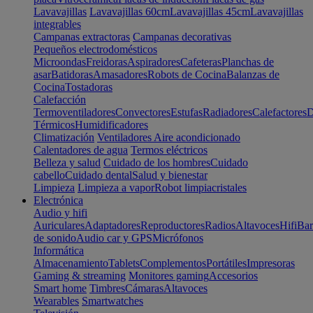
Lavavajillas
Lavavajillas 60cm
Lavavajillas 45cm
Lavavajillas
integrables
Campanas extractoras
Campanas decorativas
Pequeños electrodomésticos
Microondas
Freidoras
Aspiradores
Cafeteras
Planchas de
asar
Batidoras
Amasadores
Robots de Cocina
Balanzas de
Cocina
Tostadoras
Calefacción
Termoventiladores
Convectores
Estufas
Radiadores
Calefactores
D
Térmicos
Humidificadores
Climatización
Ventiladores
Aire acondicionado
Calentadores de agua
Termos eléctricos
Belleza y salud
Cuidado de los hombres
Cuidado
cabello
Cuidado dental
Salud y bienestar
Limpieza
Limpieza a vapor
Robot limpiacristales
Electrónica
Audio y hifi
Auriculares
Adaptadores
Reproductores
Radios
Altavoces
Hifi
Bar
de sonido
Audio car y GPS
Micrófonos
Informática
Almacenamiento
Tablets
Complementos
Portátiles
Impresoras
Gaming & streaming
Monitores gaming
Accesorios
Smart home
Timbres
Cámaras
Altavoces
Wearables
Smartwatches