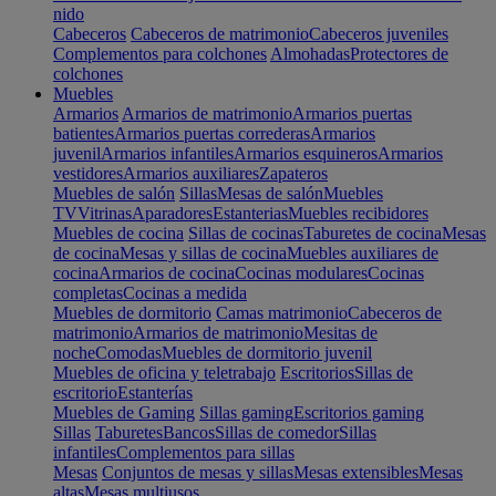
nido
Cabeceros
Cabeceros de matrimonio
Cabeceros juveniles
Complementos para colchones
Almohadas
Protectores de
colchones
Muebles
Armarios
Armarios de matrimonio
Armarios puertas
batientes
Armarios puertas correderas
Armarios
juvenil
Armarios infantiles
Armarios esquineros
Armarios
vestidores
Armarios auxiliares
Zapateros
Muebles de salón
Sillas
Mesas de salón
Muebles
TV
Vitrinas
Aparadores
Estanterias
Muebles recibidores
Muebles de cocina
Sillas de cocinas
Taburetes de cocina
Mesas
de cocina
Mesas y sillas de cocina
Muebles auxiliares de
cocina
Armarios de cocina
Cocinas modulares
Cocinas
completas
Cocinas a medida
Muebles de dormitorio
Camas matrimonio
Cabeceros de
matrimonio
Armarios de matrimonio
Mesitas de
noche
Comodas
Muebles de dormitorio juvenil
Muebles de oficina y teletrabajo
Escritorios
Sillas de
escritorio
Estanterías
Muebles de Gaming
Sillas gaming
Escritorios gaming
Sillas
Taburetes
Bancos
Sillas de comedor
Sillas
infantiles
Complementos para sillas
Mesas
Conjuntos de mesas y sillas
Mesas extensibles
Mesas
altas
Mesas multiusos