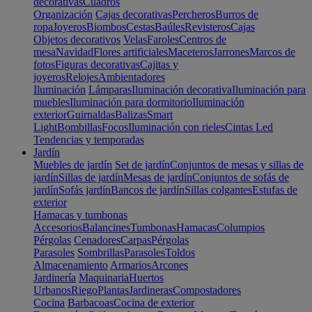
decorativas
Cuadros
Organización
Cajas decorativas
Percheros
Burros de
ropa
Joyeros
Biombos
Cestas
Baúles
Revisteros
Cajas
Objetos decorativos
Velas
Faroles
Centros de
mesa
Navidad
Flores artificiales
Maceteros
Jarrones
Marcos de
fotos
Figuras decorativas
Cajitas y
joyeros
Relojes
Ambientadores
Iluminación
Lámparas
Iluminación decorativa
Iluminación para
muebles
Iluminación para dormitorio
Iluminación
exterior
Guirnaldas
Balizas
Smart
Light
Bombillas
Focos
Iluminación con rieles
Cintas Led
Tendencias y temporadas
Jardín
Muebles de jardín
Set de jardín
Conjuntos de mesas y sillas de
jardín
Sillas de jardín
Mesas de jardín
Conjuntos de sofás de
jardín
Sofás jardín
Bancos de jardín
Sillas colgantes
Estufas de
exterior
Hamacas y tumbonas
Accesorios
Balancines
Tumbonas
Hamacas
Columpios
Pérgolas
Cenadores
Carpas
Pérgolas
Parasoles
Sombrillas
Parasoles
Toldos
Almacenamiento
Armarios
Arcones
Jardinería
Maquinaria
Huertos
Urbanos
Riego
Plantas
Jardineras
Compostadores
Cocina
Barbacoas
Cocina de exterior