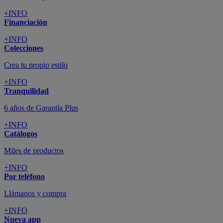
+INFO
Financiación
+INFO
Colecciones
Crea tu propio estilo
+INFO
Tranquilidad
6 años de Garantía Plus
+INFO
Catálogos
Miles de productos
+INFO
Por teléfono
Llámanos y compra
+INFO
Nueva app