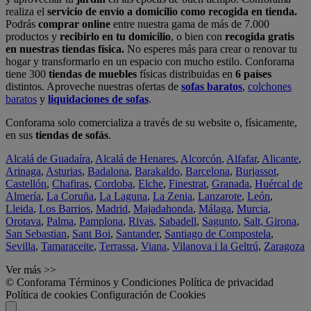
realiza el
servicio de envío a domicilio como recogida en tienda.
Podrás
comprar online
entre nuestra gama de más de 7.000
productos y
recibirlo en tu domicilio
, o bien con
recogida gratis
en nuestras tiendas física.
No esperes más para crear o renovar tu
hogar y transformarlo en un espacio con mucho estilo. Conforama
tiene 300
tiendas de muebles
físicas distribuidas en
6 países
distintos. Aproveche nuestras ofertas de
sofas baratos
,
colchones
baratos
y
liquidaciones de sofas
.
Conforama solo comercializa a través de su website o, físicamente,
en sus
tiendas de sofás
.
Alcalá de Guadaíra
,
Alcalá de Henares
,
Alcorcón
,
Alfafar
,
Alicante
,
Arinaga
,
Asturias
,
Badalona
,
Barakaldo
,
Barcelona
,
Burjassot
,
Castellón
,
Chafiras
,
Cordoba
,
Elche
,
Finestrat
,
Granada
,
Huércal de
Almería
,
La Coruña
,
La Laguna
,
La Zenia
,
Lanzarote
,
León
,
Lleida
,
Los Barrios
,
Madrid
,
Majadahonda
,
Málaga
,
Murcia
,
Orotava
,
Palma
,
Pamplona
,
Rivas
,
Sabadell
,
Sagunto
,
Salt, Girona
,
San Sebastian
,
Sant Boi
,
Santander
,
Santiago de Compostela
,
Sevilla
,
Tamaraceite
,
Terrassa
,
Viana
,
Vilanova i la Geltrú
,
Zaragoza
Ver más >>
© Conforama
Términos y Condiciones
Política de privacidad
Política de cookies
Configuración de Cookies