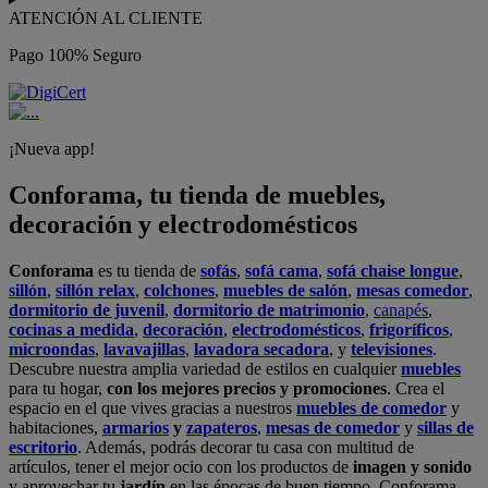
ATENCIÓN AL CLIENTE
Pago 100% Seguro
¡Nueva app!
Conforama, tu tienda de muebles,
decoración y electrodomésticos
Conforama
es tu tienda de
sofás
,
sofá cama
,
sofá chaise longue
,
sillón
,
sillón relax
,
colchones
,
muebles de salón
,
mesas comedor
,
dormitorio de juvenil
,
dormitorio de matrimonio
,
canapés
,
cocinas a medida
,
decoración
,
electrodomésticos
,
frigoríficos
,
microondas
,
lavavajillas
,
lavadora secadora
, y
televisiones
.
Descubre nuestra amplia variedad de estilos en cualquier
muebles
para tu hogar,
con los mejores precios y promociones
. Crea el
espacio en el que vives gracias a nuestros
muebles de comedor
y
habitaciones,
armarios
y
zapateros
,
mesas de comedor
y
sillas de
escritorio
. Además, podrás decorar tu casa con multitud de
artículos, tener el mejor ocio con los productos de
imagen y sonido
y aprovechar tu
jardín
en las épocas de buen tiempo. Conforama