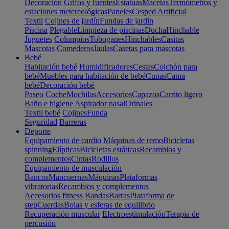
Decoración
Grifos y fuentes
Estatuas
Macetas
Termómetros y
estaciones metereológicas
Paneles
Cesped Artificial
Textil
Cojines de jardín
Fundas de jardín
Piscina
Plegable
Limpieza de piscinas
Ducha
Hinchable
Juguetes
Columpios
Toboganes
Hinchables
Casitas
Mascotas
Comederos
Jaulas
Casetas para mascotas
Bebé
Habitación bebé
Humidificadores
Cestas
Colchón para
bebé
Muebles para habitación de bebé
Cunas
Cama
bebé
Decoración bebé
Paseo
Coche
Mochilas
Accesorios
Capazos
Carrito ligero
Baño e higiene
Aspirador nasal
Orinales
Textil bebé
Cojines
Funda
Seguridad
Barreras
Deporte
Equipamiento de cardio
Máquinas de remo
Bicicletas
spinning
Elípticas
Bicicletas estáticas
Recambios y
complementos
Cintas
Rodillos
Equipamiento de musculación
Bancos
Mancuernas
Máquinas
Plataformas
vibratorias
Recambios y complementos
Accesorios fitness
Bandas
Barras
Plataforma de
step
Cuerdas
Bolas y esferas de equilibrio
Recuperación muscular
Electroestimulación
Terapia de
percusión