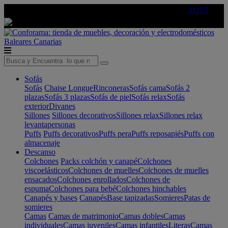
🔵Cambia tu electro con
-10% EXTRA
de descuento ☑️
AQUÍ
Baleares
Canarias
Sofás
Sofás
Chaise Longue
Rinconeras
Sofás cama
Sofás 2
plazas
Sofás 3 plazas
Sofás de piel
Sofás relax
Sofás
exterior
Divanes
Sillones
Sillones decorativos
Sillones relax
Sillones relax
levantapersonas
Puffs
Puffs decorativos
Puffs pera
Puffs reposapiés
Puffs con
almacenaje
Descanso
Colchones
Packs colchón y canapé
Colchones
viscoelásticos
Colchones de muelles
Colchones de muelles
ensacados
Colchones enrollados
Colchones de
espuma
Colchones para bebé
Colchones hinchables
Canapés y bases
Canapés
Base tapizadas
Somieres
Patas de
somieres
Camas
Camas de matrimonio
Camas dobles
Camas
individuales
Camas juveniles
Camas infantiles
Literas
Camas