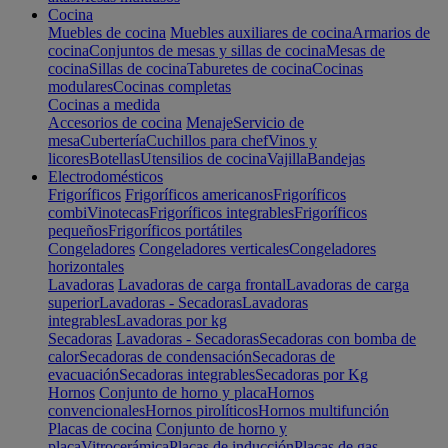
Cocina
Muebles de cocina
Muebles auxiliares de cocina
Armarios de
cocina
Conjuntos de mesas y sillas de cocina
Mesas de
cocina
Sillas de cocina
Taburetes de cocina
Cocinas
modulares
Cocinas completas
Cocinas a medida
Accesorios de cocina
Menaje
Servicio de
mesa
Cubertería
Cuchillos para chef
Vinos y
licores
Botellas
Utensilios de cocina
Vajilla
Bandejas
Electrodomésticos
Frigoríficos
Frigoríficos americanos
Frigoríficos
combi
Vinotecas
Frigoríficos integrables
Frigoríficos
pequeños
Frigoríficos portátiles
Congeladores
Congeladores verticales
Congeladores
horizontales
Lavadoras
Lavadoras de carga frontal
Lavadoras de carga
superior
Lavadoras - Secadoras
Lavadoras
integrables
Lavadoras por kg
Secadoras
Lavadoras - Secadoras
Secadoras con bomba de
calor
Secadoras de condensación
Secadoras de
evacuación
Secadoras integrables
Secadoras por Kg
Hornos
Conjunto de horno y placa
Hornos
convencionales
Hornos pirolíticos
Hornos multifunción
Placas de cocina
Conjunto de horno y
placa
Vitrocerámica
Placas de inducción
Placas de gas