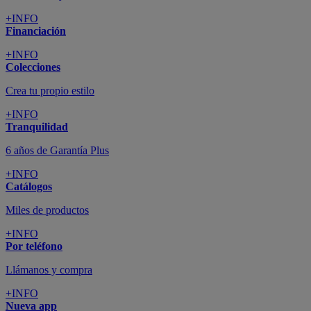
+INFO
Financiación
+INFO
Colecciones
Crea tu propio estilo
+INFO
Tranquilidad
6 años de Garantía Plus
+INFO
Catálogos
Miles de productos
+INFO
Por teléfono
Llámanos y compra
+INFO
Nueva app