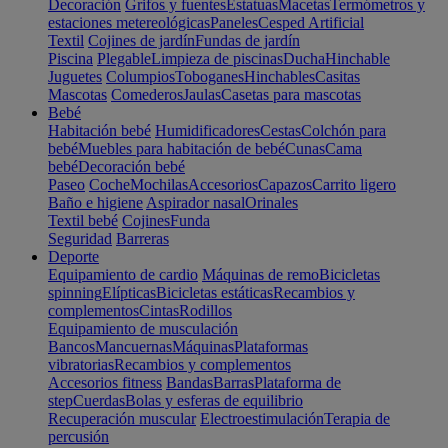
Decoración
Grifos y fuentes
Estatuas
Macetas
Termómetros y
estaciones metereológicas
Paneles
Cesped Artificial
Textil
Cojines de jardín
Fundas de jardín
Piscina
Plegable
Limpieza de piscinas
Ducha
Hinchable
Juguetes
Columpios
Toboganes
Hinchables
Casitas
Mascotas
Comederos
Jaulas
Casetas para mascotas
Bebé
Habitación bebé
Humidificadores
Cestas
Colchón para
bebé
Muebles para habitación de bebé
Cunas
Cama
bebé
Decoración bebé
Paseo
Coche
Mochilas
Accesorios
Capazos
Carrito ligero
Baño e higiene
Aspirador nasal
Orinales
Textil bebé
Cojines
Funda
Seguridad
Barreras
Deporte
Equipamiento de cardio
Máquinas de remo
Bicicletas
spinning
Elípticas
Bicicletas estáticas
Recambios y
complementos
Cintas
Rodillos
Equipamiento de musculación
Bancos
Mancuernas
Máquinas
Plataformas
vibratorias
Recambios y complementos
Accesorios fitness
Bandas
Barras
Plataforma de
step
Cuerdas
Bolas y esferas de equilibrio
Recuperación muscular
Electroestimulación
Terapia de
percusión