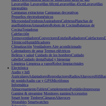
Lavavajillas
Lavavajillas 60cm
Lavavajillas 45cm
Lavavajillas
integrables
Campanas extractoras
Campanas decorativas
Pequeños electrodomésticos
Microondas
Freidoras
Aspiradores
Cafeteras
Planchas de
asar
Batidoras
Amasadores
Robots de Cocina
Balanzas de
Cocina
Tostadoras
Calefacción
Termoventiladores
Convectores
Estufas
Radiadores
Calefactores
D
Térmicos
Humidificadores
Climatización
Ventiladores
Aire acondicionado
Calentadores de agua
Termos eléctricos
Belleza y salud
Cuidado de los hombres
Cuidado
cabello
Cuidado dental
Salud y bienestar
Limpieza
Limpieza a vapor
Robot limpiacristales
Electrónica
Audio y hifi
Auriculares
Adaptadores
Reproductores
Radios
Altavoces
Hifi
Bar
de sonido
Audio car y GPS
Micrófonos
Informática
Almacenamiento
Tablets
Complementos
Portátiles
Impresoras
Gaming & streaming
Monitores gaming
Accesorios
Smart home
Timbres
Cámaras
Altavoces
Wearables
Smartwatches