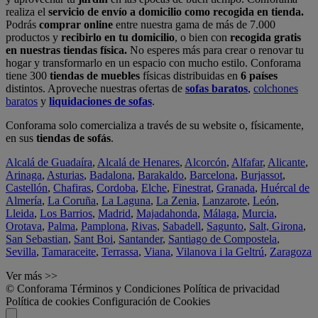
realiza el
servicio de envío a domicilio como recogida en tienda.
Podrás
comprar online
entre nuestra gama de más de 7.000
productos y
recibirlo en tu domicilio
, o bien con
recogida gratis
en nuestras tiendas física.
No esperes más para crear o renovar tu
hogar y transformarlo en un espacio con mucho estilo. Conforama
tiene 300
tiendas de muebles
físicas distribuidas en
6 países
distintos. Aproveche nuestras ofertas de
sofas baratos
,
colchones
baratos
y
liquidaciones de sofas
.
Conforama solo comercializa a través de su website o, físicamente,
en sus
tiendas de sofás
.
Alcalá de Guadaíra
,
Alcalá de Henares
,
Alcorcón
,
Alfafar
,
Alicante
,
Arinaga
,
Asturias
,
Badalona
,
Barakaldo
,
Barcelona
,
Burjassot
,
Castellón
,
Chafiras
,
Cordoba
,
Elche
,
Finestrat
,
Granada
,
Huércal de
Almería
,
La Coruña
,
La Laguna
,
La Zenia
,
Lanzarote
,
León
,
Lleida
,
Los Barrios
,
Madrid
,
Majadahonda
,
Málaga
,
Murcia
,
Orotava
,
Palma
,
Pamplona
,
Rivas
,
Sabadell
,
Sagunto
,
Salt, Girona
,
San Sebastian
,
Sant Boi
,
Santander
,
Santiago de Compostela
,
Sevilla
,
Tamaraceite
,
Terrassa
,
Viana
,
Vilanova i la Geltrú
,
Zaragoza
Ver más >>
© Conforama
Términos y Condiciones
Política de privacidad
Política de cookies
Configuración de Cookies