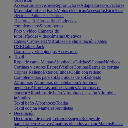
Televisión
Accesorios
Televisores
Reproductores
Adaptadores
Proyectores
Movilidad urbana
Karts
Motos eléctricas
Accesorios
Bicicletas
eléctricas
Patinetes eléctricos
Telefonía
Teléfonos fijos
Gadgets y
complementos
Smartphones
Foto y vídeo
Cámaras de
fotos
Trípodes
Videocámaras
Objetivos
Cables
Cables HDMI
Cables de alimentación
Cables
USB
Cables Jack
Consolas y videojuegos
Accesorios
Textil
Ropa de cama
Mantas
Almohadas
Colchas
Sábanas
Nórdicos
Cortinas y estores
Estores
Visillos
Cortinas
Barras de cortina
Cojines
Relleno
Exterior
Fundas
Cojín con relleno
Complementos para sofás
Fundas de sofás
Plaids
Alfombras
Alfombras de habitación
Alfombras
pequeñas
Alfombras antideslizantes
Alfombras de
exterior
Alfombras de baño
Alfombras de salón
Alfombras
infantiles
Textil baño
Albornoces
Toallas
Textil cocina
Manteles
Servilletas
Decoración
Decoración de pared
Letreros
Espejos
Relojes de
pared
Tableros
Canvas
Cuadros pintados a mano
Marcos
Placas