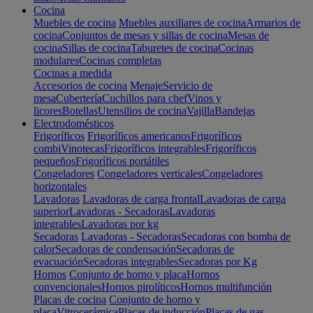
Cocina
Muebles de cocina
Muebles auxiliares de cocina
Armarios de
cocina
Conjuntos de mesas y sillas de cocina
Mesas de
cocina
Sillas de cocina
Taburetes de cocina
Cocinas
modulares
Cocinas completas
Cocinas a medida
Accesorios de cocina
Menaje
Servicio de
mesa
Cubertería
Cuchillos para chef
Vinos y
licores
Botellas
Utensilios de cocina
Vajilla
Bandejas
Electrodomésticos
Frigoríficos
Frigoríficos americanos
Frigoríficos
combi
Vinotecas
Frigoríficos integrables
Frigoríficos
pequeños
Frigoríficos portátiles
Congeladores
Congeladores verticales
Congeladores
horizontales
Lavadoras
Lavadoras de carga frontal
Lavadoras de carga
superior
Lavadoras - Secadoras
Lavadoras
integrables
Lavadoras por kg
Secadoras
Lavadoras - Secadoras
Secadoras con bomba de
calor
Secadoras de condensación
Secadoras de
evacuación
Secadoras integrables
Secadoras por Kg
Hornos
Conjunto de horno y placa
Hornos
convencionales
Hornos pirolíticos
Hornos multifunción
Placas de cocina
Conjunto de horno y
placa
Vitrocerámica
Placas de inducción
Placas de gas