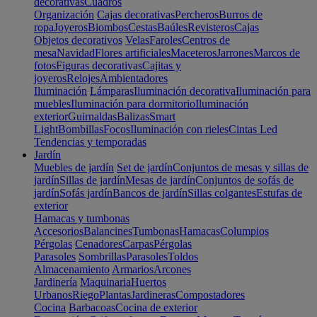
decorativas
Cuadros
Organización
Cajas decorativas
Percheros
Burros de
ropa
Joyeros
Biombos
Cestas
Baúles
Revisteros
Cajas
Objetos decorativos
Velas
Faroles
Centros de
mesa
Navidad
Flores artificiales
Maceteros
Jarrones
Marcos de
fotos
Figuras decorativas
Cajitas y
joyeros
Relojes
Ambientadores
Iluminación
Lámparas
Iluminación decorativa
Iluminación para
muebles
Iluminación para dormitorio
Iluminación
exterior
Guirnaldas
Balizas
Smart
Light
Bombillas
Focos
Iluminación con rieles
Cintas Led
Tendencias y temporadas
Jardín
Muebles de jardín
Set de jardín
Conjuntos de mesas y sillas de
jardín
Sillas de jardín
Mesas de jardín
Conjuntos de sofás de
jardín
Sofás jardín
Bancos de jardín
Sillas colgantes
Estufas de
exterior
Hamacas y tumbonas
Accesorios
Balancines
Tumbonas
Hamacas
Columpios
Pérgolas
Cenadores
Carpas
Pérgolas
Parasoles
Sombrillas
Parasoles
Toldos
Almacenamiento
Armarios
Arcones
Jardinería
Maquinaria
Huertos
Urbanos
Riego
Plantas
Jardineras
Compostadores
Cocina
Barbacoas
Cocina de exterior