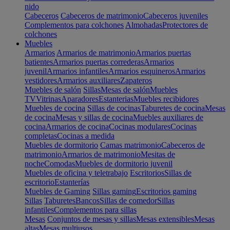
nido
Cabeceros
Cabeceros de matrimonio
Cabeceros juveniles
Complementos para colchones
Almohadas
Protectores de
colchones
Muebles
Armarios
Armarios de matrimonio
Armarios puertas
batientes
Armarios puertas correderas
Armarios
juvenil
Armarios infantiles
Armarios esquineros
Armarios
vestidores
Armarios auxiliares
Zapateros
Muebles de salón
Sillas
Mesas de salón
Muebles
TV
Vitrinas
Aparadores
Estanterias
Muebles recibidores
Muebles de cocina
Sillas de cocinas
Taburetes de cocina
Mesas
de cocina
Mesas y sillas de cocina
Muebles auxiliares de
cocina
Armarios de cocina
Cocinas modulares
Cocinas
completas
Cocinas a medida
Muebles de dormitorio
Camas matrimonio
Cabeceros de
matrimonio
Armarios de matrimonio
Mesitas de
noche
Comodas
Muebles de dormitorio juvenil
Muebles de oficina y teletrabajo
Escritorios
Sillas de
escritorio
Estanterías
Muebles de Gaming
Sillas gaming
Escritorios gaming
Sillas
Taburetes
Bancos
Sillas de comedor
Sillas
infantiles
Complementos para sillas
Mesas
Conjuntos de mesas y sillas
Mesas extensibles
Mesas
altas
Mesas multiusos