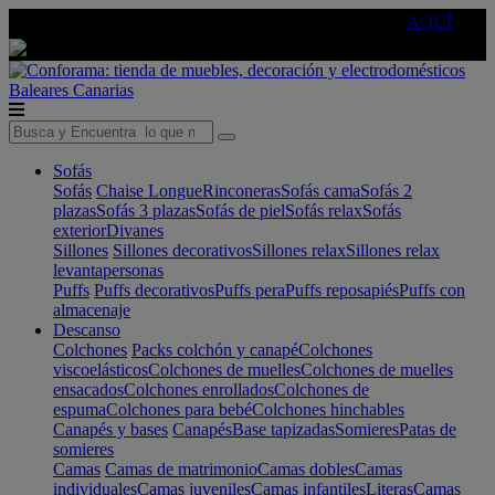
🔵Cambia tu electro con
-10% EXTRA
de descuento ☑️
AQUÍ
Baleares
Canarias
Sofás
Sofás
Chaise Longue
Rinconeras
Sofás cama
Sofás 2
plazas
Sofás 3 plazas
Sofás de piel
Sofás relax
Sofás
exterior
Divanes
Sillones
Sillones decorativos
Sillones relax
Sillones relax
levantapersonas
Puffs
Puffs decorativos
Puffs pera
Puffs reposapiés
Puffs con
almacenaje
Descanso
Colchones
Packs colchón y canapé
Colchones
viscoelásticos
Colchones de muelles
Colchones de muelles
ensacados
Colchones enrollados
Colchones de
espuma
Colchones para bebé
Colchones hinchables
Canapés y bases
Canapés
Base tapizadas
Somieres
Patas de
somieres
Camas
Camas de matrimonio
Camas dobles
Camas
individuales
Camas juveniles
Camas infantiles
Literas
Camas