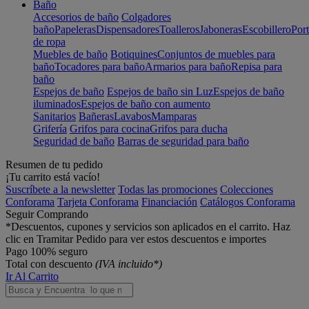
Baño
Accesorios de baño
Colgadores
baño
Papeleras
Dispensadores
Toalleros
Jaboneras
Escobillero
Port
de ropa
Muebles de baño
Botiquines
Conjuntos de muebles para
baño
Tocadores para baño
Armarios para baño
Repisa para
baño
Espejos de baño
Espejos de baño sin Luz
Espejos de baño
iluminados
Espejos de baño con aumento
Sanitarios
Bañeras
Lavabos
Mamparas
Grifería
Grifos para cocina
Grifos para ducha
Seguridad de baño
Barras de seguridad para baño
Resumen de tu pedido
¡Tu carrito está vacío!
Suscríbete a la newsletter
Todas las promociones
Colecciones
Conforama
Tarjeta Conforama
Financiación
Catálogos Conforama
Seguir Comprando
*Descuentos, cupones y servicios son aplicados en el carrito. Haz
clic en Tramitar Pedido para ver estos descuentos e importes
Pago 100% seguro
Total con descuento
(IVA incluido*)
Ir Al Carrito