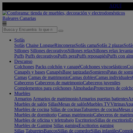
🔵Cambia tu electro con
-10% EXTRA
de descuento ☑️
AQUÍ
Baleares
Canarias
Sofás
Sofás
Chaise Longue
Rinconeras
Sofás cama
Sofás 2 plazas
Sofá
Sillones
Sillones decorativos
Sillones relax
Sillones relax levant
Puffs
Puffs decorativos
Puffs pera
Puffs reposapiés
Puffs con al
Descanso
Colchones
Packs colchón y canapé
Colchones viscoelásticos
Col
Canapés y bases
Canapés
Base tapizadas
Somieres
Patas de somi
Camas
Camas de matrimonio
Camas dobles
Camas individuales
Cabeceros
Cabeceros de matrimonio
Cabeceros juveniles
Complementos para colchones
Almohadas
Protectores de colch
Muebles
Armarios
Armarios de matrimonio
Armarios puertas batientes
Ar
Muebles de salón
Sillas
Mesas de salón
Muebles TV
Vitrinas
Apa
Muebles de cocina
Sillas de cocinas
Taburetes de cocina
Mesas d
Muebles de dormitorio
Camas matrimonio
Cabeceros de matrim
Muebles de oficina y teletrabajo
Escritorios
Sillas de escritorio
Es
Muebles de Gaming
Sillas gaming
Escritorios gaming
Sillas
Taburetes
Bancos
Sillas de comedor
Sillas infantiles
Complem