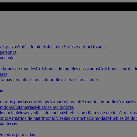
s 3 plazas
Sofás de piel
Sofás relax
Sofás exterior
Divanes
apersonas
macenaje
chones de muelles
Colchones de muelles ensacados
Colchones enrollad
eres
Camas juveniles
Camas infantiles
Literas
Camas nido
ones
marios puertas correderas
Armarios juvenil
Armarios infantiles
Armarios 
radores
Estanterias
Muebles recibidores
e cocina
Mesas y sillas de cocina
Muebles auxiliares de cocina
Armarios
onio
Armarios de matrimonio
Mesitas de noche
Comodas
Muebles de dor
tanterías
entos para sillas