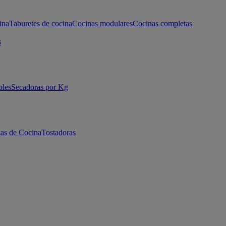
ina
Taburetes de cocina
Cocinas modulares
Cocinas completas
s
bles
Secadoras por Kg
as de Cocina
Tostadoras