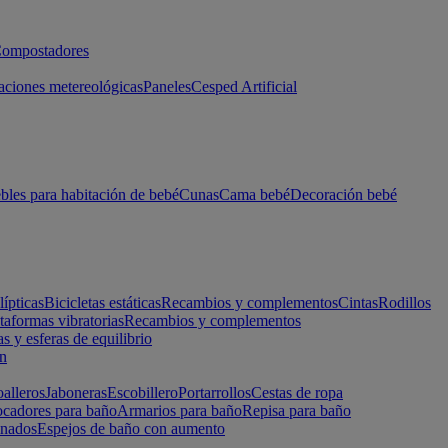
ompostadores
aciones metereológicas
Paneles
Cesped Artificial
les para habitación de bebé
Cunas
Cama bebé
Decoración bebé
lípticas
Bicicletas estáticas
Recambios y complementos
Cintas
Rodillos
taformas vibratorias
Recambios y complementos
s y esferas de equilibrio
ón
alleros
Jaboneras
Escobillero
Portarrollos
Cestas de ropa
cadores para baño
Armarios para baño
Repisa para baño
inados
Espejos de baño con aumento