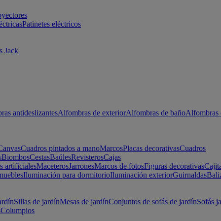
oyectores
éctricas
Patinetes eléctricos
s Jack
ras antideslizantes
Alfombras de exterior
Alfombras de baño
Alfombras 
Canvas
Cuadros pintados a mano
Marcos
Placas decorativas
Cuadros
s
Biombos
Cestas
Baúles
Revisteros
Cajas
s artificiales
Maceteros
Jarrones
Marcos de fotos
Figuras decorativas
Cajit
muebles
Iluminación para dormitorio
Iluminación exterior
Guirnaldas
Bali
ardín
Sillas de jardín
Mesas de jardín
Conjuntos de sofás de jardín
Sofás j
s
Columpios