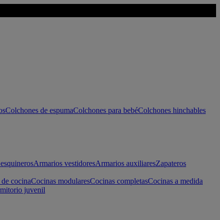
os
Colchones de espuma
Colchones para bebé
Colchones hinchables
esquineros
Armarios vestidores
Armarios auxiliares
Zapateros
 de cocina
Cocinas modulares
Cocinas completas
Cocinas a medida
mitorio juvenil