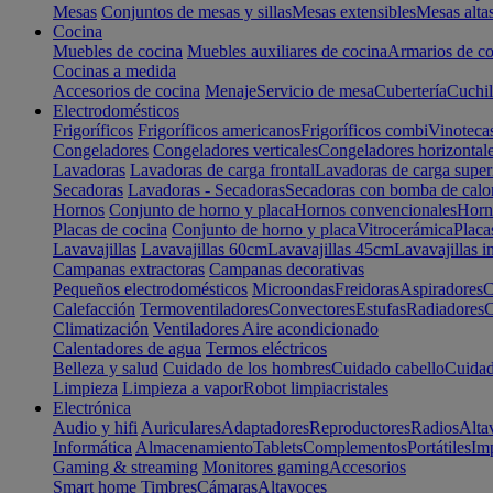
Mesas
Conjuntos de mesas y sillas
Mesas extensibles
Mesas alta
Cocina
Muebles de cocina
Muebles auxiliares de cocina
Armarios de co
Cocinas a medida
Accesorios de cocina
Menaje
Servicio de mesa
Cubertería
Cuchil
Electrodomésticos
Frigoríficos
Frigoríficos americanos
Frigoríficos combi
Vinoteca
Congeladores
Congeladores verticales
Congeladores horizontal
Lavadoras
Lavadoras de carga frontal
Lavadoras de carga super
Secadoras
Lavadoras - Secadoras
Secadoras con bomba de calo
Hornos
Conjunto de horno y placa
Hornos convencionales
Horno
Placas de cocina
Conjunto de horno y placa
Vitrocerámica
Placa
Lavavajillas
Lavavajillas 60cm
Lavavajillas 45cm
Lavavajillas i
Campanas extractoras
Campanas decorativas
Pequeños electrodomésticos
Microondas
Freidoras
Aspiradores
C
Calefacción
Termoventiladores
Convectores
Estufas
Radiadores
C
Climatización
Ventiladores
Aire acondicionado
Calentadores de agua
Termos eléctricos
Belleza y salud
Cuidado de los hombres
Cuidado cabello
Cuidad
Limpieza
Limpieza a vapor
Robot limpiacristales
Electrónica
Audio y hifi
Auriculares
Adaptadores
Reproductores
Radios
Alta
Informática
Almacenamiento
Tablets
Complementos
Portátiles
Im
Gaming & streaming
Monitores gaming
Accesorios
Smart home
Timbres
Cámaras
Altavoces