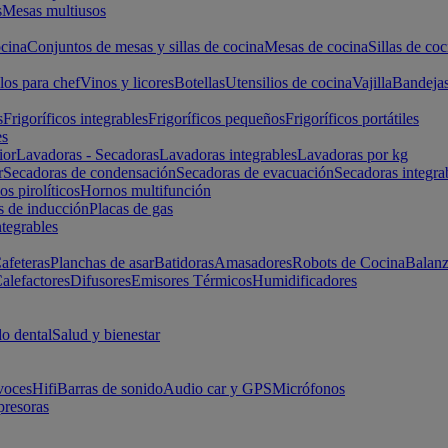
s
Mesas multiusos
cina
Conjuntos de mesas y sillas de cocina
Mesas de cocina
Sillas de coc
los para chef
Vinos y licores
Botellas
Utensilios de cocina
Vajilla
Bandeja
s
Frigoríficos integrables
Frigoríficos pequeños
Frigoríficos portátiles
es
ior
Lavadoras - Secadoras
Lavadoras integrables
Lavadoras por kg
r
Secadoras de condensación
Secadoras de evacuación
Secadoras integra
s pirolíticos
Hornos multifunción
s de inducción
Placas de gas
ntegrables
afeteras
Planchas de asar
Batidoras
Amasadores
Robots de Cocina
Balanz
alefactores
Difusores
Emisores Térmicos
Humidificadores
o dental
Salud y bienestar
voces
Hifi
Barras de sonido
Audio car y GPS
Micrófonos
presoras