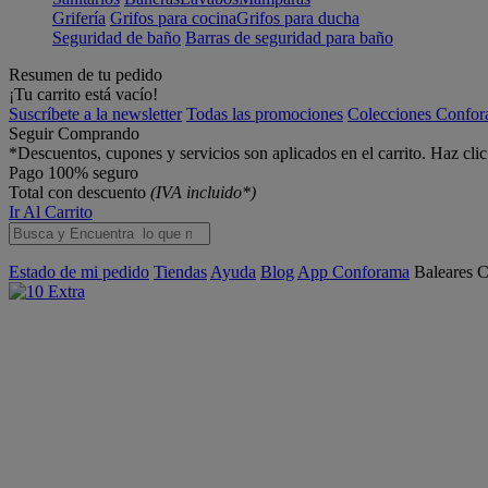
Grifería
Grifos para cocina
Grifos para ducha
Seguridad de baño
Barras de seguridad para baño
Resumen de tu pedido
¡Tu carrito está vacío!
Suscríbete a la newsletter
Todas las promociones
Colecciones Confo
Seguir Comprando
*Descuentos, cupones y servicios son aplicados en el carrito. Haz cli
Pago 100% seguro
Total con descuento
(IVA incluido*)
Ir Al Carrito
Estado de mi pedido
Tiendas
Ayuda
Blog
App Conforama
Baleares
C