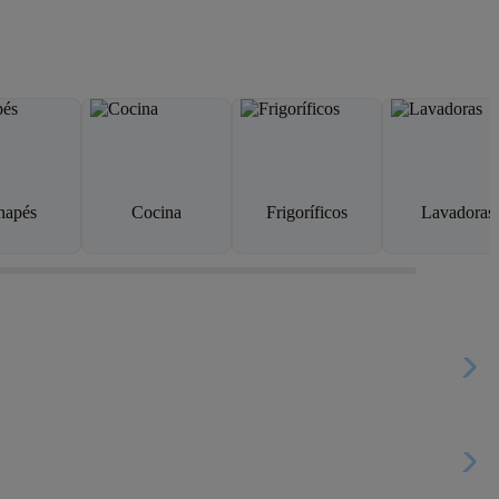
napés
Cocina
Frigoríficos
Lavadoras