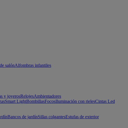
de salón
Alfombras infantiles
as y joyeros
Relojes
Ambientadores
zas
Smart Light
Bombillas
Focos
Iluminación con rieles
Cintas Led
ardín
Bancos de jardín
Sillas colgantes
Estufas de exterior