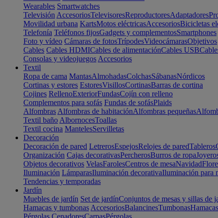
Wearables
Smartwatches
Televisión
Accesorios
Televisores
Reproductores
Adaptadores
Pr
Movilidad urbana
Karts
Motos eléctricas
Accesorios
Bicicletas el
Telefonía
Teléfonos fijos
Gadgets y complementos
Smartphones
Foto y vídeo
Cámaras de fotos
Trípodes
Videocámaras
Objetivos
Cables
Cables HDMI
Cables de alimentación
Cables USB
Cable
Consolas y videojuegos
Accesorios
Textil
Ropa de cama
Mantas
Almohadas
Colchas
Sábanas
Nórdicos
Cortinas y estores
Estores
Visillos
Cortinas
Barras de cortina
Cojines
Relleno
Exterior
Fundas
Cojín con relleno
Complementos para sofás
Fundas de sofás
Plaids
Alfombras
Alfombras de habitación
Alfombras pequeñas
Alfomb
Textil baño
Albornoces
Toallas
Textil cocina
Manteles
Servilletas
Decoración
Decoración de pared
Letreros
Espejos
Relojes de pared
Tableros
Organización
Cajas decorativas
Percheros
Burros de ropa
Joyero
Objetos decorativos
Velas
Faroles
Centros de mesa
Navidad
Flore
Iluminación
Lámparas
Iluminación decorativa
Iluminación para 
Tendencias y temporadas
Jardín
Muebles de jardín
Set de jardín
Conjuntos de mesas y sillas de j
Hamacas y tumbonas
Accesorios
Balancines
Tumbonas
Hamaca
Pérgolas
Cenadores
Carpas
Pérgolas