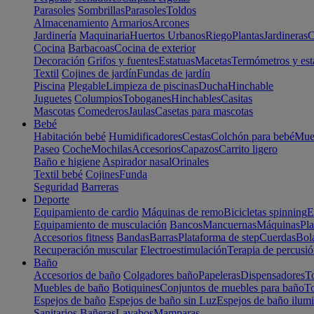
Parasoles
Sombrillas
Parasoles
Toldos
Almacenamiento
Armarios
Arcones
Jardinería
Maquinaria
Huertos Urbanos
Riego
Plantas
Jardineras
C
Cocina
Barbacoas
Cocina de exterior
Decoración
Grifos y fuentes
Estatuas
Macetas
Termómetros y est
Textil
Cojines de jardín
Fundas de jardín
Piscina
Plegable
Limpieza de piscinas
Ducha
Hinchable
Juguetes
Columpios
Toboganes
Hinchables
Casitas
Mascotas
Comederos
Jaulas
Casetas para mascotas
Bebé
Habitación bebé
Humidificadores
Cestas
Colchón para bebé
Mueb
Paseo
Coche
Mochilas
Accesorios
Capazos
Carrito ligero
Baño e higiene
Aspirador nasal
Orinales
Textil bebé
Cojines
Funda
Seguridad
Barreras
Deporte
Equipamiento de cardio
Máquinas de remo
Bicicletas spinning
E
Equipamiento de musculación
Bancos
Mancuernas
Máquinas
Pla
Accesorios fitness
Bandas
Barras
Plataforma de step
Cuerdas
Bola
Recuperación muscular
Electroestimulación
Terapia de percusi
Baño
Accesorios de baño
Colgadores baño
Papeleras
Dispensadores
To
Muebles de baño
Botiquines
Conjuntos de muebles para baño
To
Espejos de baño
Espejos de baño sin Luz
Espejos de baño ilum
Sanitarios
Bañeras
Lavabos
Mamparas