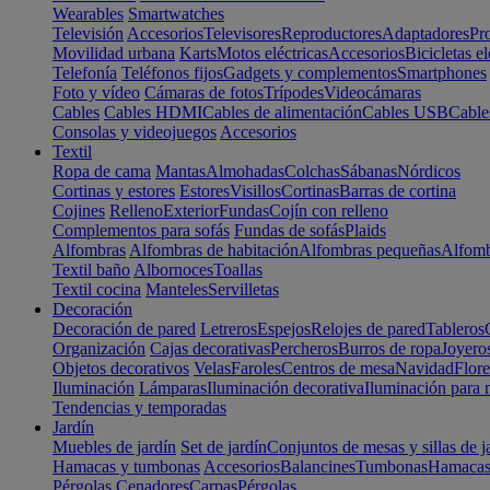
Wearables
Smartwatches
Televisión
Accesorios
Televisores
Reproductores
Adaptadores
Pr
Movilidad urbana
Karts
Motos eléctricas
Accesorios
Bicicletas el
Telefonía
Teléfonos fijos
Gadgets y complementos
Smartphones
Foto y vídeo
Cámaras de fotos
Trípodes
Videocámaras
Cables
Cables HDMI
Cables de alimentación
Cables USB
Cable
Consolas y videojuegos
Accesorios
Textil
Ropa de cama
Mantas
Almohadas
Colchas
Sábanas
Nórdicos
Cortinas y estores
Estores
Visillos
Cortinas
Barras de cortina
Cojines
Relleno
Exterior
Fundas
Cojín con relleno
Complementos para sofás
Fundas de sofás
Plaids
Alfombras
Alfombras de habitación
Alfombras pequeñas
Alfomb
Textil baño
Albornoces
Toallas
Textil cocina
Manteles
Servilletas
Decoración
Decoración de pared
Letreros
Espejos
Relojes de pared
Tableros
Organización
Cajas decorativas
Percheros
Burros de ropa
Joyero
Objetos decorativos
Velas
Faroles
Centros de mesa
Navidad
Flore
Iluminación
Lámparas
Iluminación decorativa
Iluminación para 
Tendencias y temporadas
Jardín
Muebles de jardín
Set de jardín
Conjuntos de mesas y sillas de j
Hamacas y tumbonas
Accesorios
Balancines
Tumbonas
Hamaca
Pérgolas
Cenadores
Carpas
Pérgolas