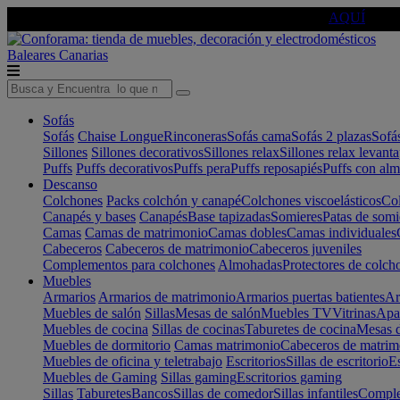
🔵Cambia tu electro con
-10% EXTRA
de descuento ☑️
AQUÍ
Baleares
Canarias
Sofás
Sofás
Chaise Longue
Rinconeras
Sofás cama
Sofás 2 plazas
Sofá
Sillones
Sillones decorativos
Sillones relax
Sillones relax levant
Puffs
Puffs decorativos
Puffs pera
Puffs reposapiés
Puffs con al
Descanso
Colchones
Packs colchón y canapé
Colchones viscoelásticos
Col
Canapés y bases
Canapés
Base tapizadas
Somieres
Patas de somi
Camas
Camas de matrimonio
Camas dobles
Camas individuales
Cabeceros
Cabeceros de matrimonio
Cabeceros juveniles
Complementos para colchones
Almohadas
Protectores de colch
Muebles
Armarios
Armarios de matrimonio
Armarios puertas batientes
Ar
Muebles de salón
Sillas
Mesas de salón
Muebles TV
Vitrinas
Apa
Muebles de cocina
Sillas de cocinas
Taburetes de cocina
Mesas d
Muebles de dormitorio
Camas matrimonio
Cabeceros de matrim
Muebles de oficina y teletrabajo
Escritorios
Sillas de escritorio
Es
Muebles de Gaming
Sillas gaming
Escritorios gaming
Sillas
Taburetes
Bancos
Sillas de comedor
Sillas infantiles
Complem