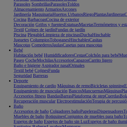
Parasoles
Sombrillas
Parasoles
Toldos
Almacenamiento
Armarios
Arcones
Jardinería
Maquinaria
Huertos Urbanos
Riego
Plantas
Jardineras
C
Cocina
Barbacoas
Cocina de exterior
Decoración
Grifos y fuentes
Estatuas
Macetas
Termómetros y est
Textil
Cojines de jardín
Fundas de jardín
Piscina
Plegable
Limpieza de piscinas
Ducha
Hinchable
Juguetes
Columpios
Toboganes
Hinchables
Casitas
Mascotas
Comederos
Jaulas
Casetas para mascotas
Bebé
Habitación bebé
Humidificadores
Cestas
Colchón para bebé
Mueb
Paseo
Coche
Mochilas
Accesorios
Capazos
Carrito ligero
Baño e higiene
Aspirador nasal
Orinales
Textil bebé
Cojines
Funda
Seguridad
Barreras
Deporte
Equipamiento de cardio
Máquinas de remo
Bicicletas spinning
E
Equipamiento de musculación
Bancos
Mancuernas
Máquinas
Pla
Accesorios fitness
Bandas
Barras
Plataforma de step
Cuerdas
Bola
Recuperación muscular
Electroestimulación
Terapia de percusi
Baño
Accesorios de baño
Colgadores baño
Papeleras
Dispensadores
To
Muebles de baño
Botiquines
Conjuntos de muebles para baño
To
Espejos de baño
Espejos de baño sin Luz
Espejos de baño ilum
Sanitarios
Bañeras
Lavabos
Mamparas