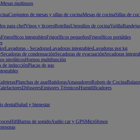
s
Mesas multiusos
cina
Conjuntos de mesas y sillas de cocina
Mesas de cocina
Sillas de coc
los para chef
Vinos y licores
Botellas
Utensilios de cocina
Vajilla
Bandeja
s
Frigoríficos integrables
Frigoríficos pequeños
Frigoríficos portátiles
es
ior
Lavadoras - Secadoras
Lavadoras integrables
Lavadoras por kg
r
Secadoras de condensación
Secadoras de evacuación
Secadoras integra
s pirolíticos
Hornos multifunción
s de inducción
Placas de gas
ntegrables
afeteras
Planchas de asar
Batidoras
Amasadores
Robots de Cocina
Balanz
alefactores
Difusores
Emisores Térmicos
Humidificadores
o dental
Salud y bienestar
voces
Hifi
Barras de sonido
Audio car y GPS
Micrófonos
presoras