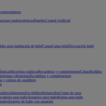
ompostadores
aciones metereológicas
Paneles
Cesped Artificial
les para habitación de bebé
Cunas
Cama bebé
Decoración bebé
lípticas
Bicicletas estáticas
Recambios y complementos
Cintas
Rodillos
taformas vibratorias
Recambios y complementos
s y esferas de equilibrio
ón
alleros
Jaboneras
Escobillero
Portarrollos
Cestas de ropa
cadores para baño
Armarios para baño
Repisa para baño
inados
Espejos de baño con aumento