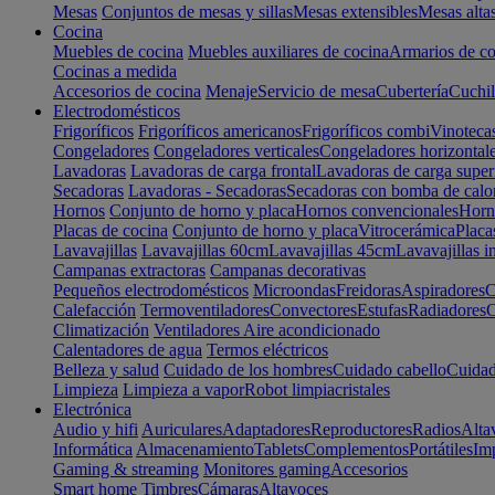
Mesas
Conjuntos de mesas y sillas
Mesas extensibles
Mesas alta
Cocina
Muebles de cocina
Muebles auxiliares de cocina
Armarios de co
Cocinas a medida
Accesorios de cocina
Menaje
Servicio de mesa
Cubertería
Cuchil
Electrodomésticos
Frigoríficos
Frigoríficos americanos
Frigoríficos combi
Vinoteca
Congeladores
Congeladores verticales
Congeladores horizontal
Lavadoras
Lavadoras de carga frontal
Lavadoras de carga super
Secadoras
Lavadoras - Secadoras
Secadoras con bomba de calo
Hornos
Conjunto de horno y placa
Hornos convencionales
Horno
Placas de cocina
Conjunto de horno y placa
Vitrocerámica
Placa
Lavavajillas
Lavavajillas 60cm
Lavavajillas 45cm
Lavavajillas i
Campanas extractoras
Campanas decorativas
Pequeños electrodomésticos
Microondas
Freidoras
Aspiradores
C
Calefacción
Termoventiladores
Convectores
Estufas
Radiadores
C
Climatización
Ventiladores
Aire acondicionado
Calentadores de agua
Termos eléctricos
Belleza y salud
Cuidado de los hombres
Cuidado cabello
Cuidad
Limpieza
Limpieza a vapor
Robot limpiacristales
Electrónica
Audio y hifi
Auriculares
Adaptadores
Reproductores
Radios
Alta
Informática
Almacenamiento
Tablets
Complementos
Portátiles
Im
Gaming & streaming
Monitores gaming
Accesorios
Smart home
Timbres
Cámaras
Altavoces