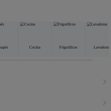
napés
Cocina
Frigoríficos
Lavadoras