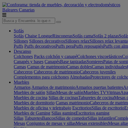
Baleares
Canarias
Sofás
Sofás
Chaise Longue
Rinconeras
Sofás cama
Sofás 2 plazas
Sofá
Sillones
Sillones decorativos
Sillones relax
Sillones relax levant
Puffs
Puffs decorativos
Puffs pera
Puffs reposapiés
Puffs con al
Descanso
Colchones
Packs colchón y canapé
Colchones viscoelásticos
Col
Canapés y bases
Canapés
Base tapizadas
Somieres
Patas de somi
Camas
Camas de matrimonio
Camas dobles
Camas individuales
Cabeceros
Cabeceros de matrimonio
Cabeceros juveniles
Complementos para colchones
Almohadas
Protectores de colch
Muebles
Armarios
Armarios de matrimonio
Armarios puertas batientes
Ar
Muebles de salón
Sillas
Mesas de salón
Muebles TV
Vitrinas
Apa
Muebles de cocina
Sillas de cocinas
Taburetes de cocina
Mesas d
Muebles de dormitorio
Camas matrimonio
Cabeceros de matrim
Muebles de oficina y teletrabajo
Escritorios
Sillas de escritorio
Es
Muebles de Gaming
Sillas gaming
Escritorios gaming
Sillas
Taburetes
Bancos
Sillas de comedor
Sillas infantiles
Complem
Mesas
Conjuntos de mesas y sillas
Mesas extensibles
Mesas alta