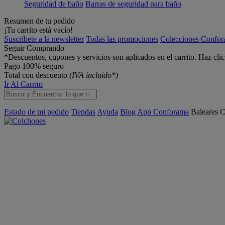
Seguridad de baño
Barras de seguridad para baño
Resumen de tu pedido
¡Tu carrito está vacío!
Suscríbete a la newsletter
Todas las promociones
Colecciones Confo
Seguir Comprando
*Descuentos, cupones y servicios son aplicados en el carrito. Haz cli
Pago 100% seguro
Total con descuento
(IVA incluido*)
Ir Al Carrito
Estado de mi pedido
Tiendas
Ayuda
Blog
App Conforama
Baleares
C