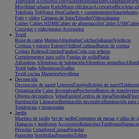
Televisión
Accesorios
Televisores
Reproductores
Adaptadores
Pr
Movilidad urbana
Karts
Motos eléctricas
Accesorios
Bicicletas el
Telefonía
Teléfonos fijos
Gadgets y complementos
Smartphones
Foto y vídeo
Cámaras de fotos
Trípodes
Videocámaras
Cables
Cables HDMI
Cables de alimentación
Cables USB
Cable
Consolas y videojuegos
Accesorios
Textil
Ropa de cama
Mantas
Almohadas
Colchas
Sábanas
Nórdicos
Cortinas y estores
Estores
Visillos
Cortinas
Barras de cortina
Cojines
Relleno
Exterior
Fundas
Cojín con relleno
Complementos para sofás
Fundas de sofás
Plaids
Alfombras
Alfombras de habitación
Alfombras pequeñas
Alfomb
Textil baño
Albornoces
Toallas
Textil cocina
Manteles
Servilletas
Decoración
Decoración de pared
Letreros
Espejos
Relojes de pared
Tableros
Organización
Cajas decorativas
Percheros
Burros de ropa
Joyero
Objetos decorativos
Velas
Faroles
Centros de mesa
Navidad
Flore
Iluminación
Lámparas
Iluminación decorativa
Iluminación para 
Tendencias y temporadas
Jardín
Muebles de jardín
Set de jardín
Conjuntos de mesas y sillas de j
Hamacas y tumbonas
Accesorios
Balancines
Tumbonas
Hamaca
Pérgolas
Cenadores
Carpas
Pérgolas
Parasoles
Sombrillas
Parasoles
Toldos