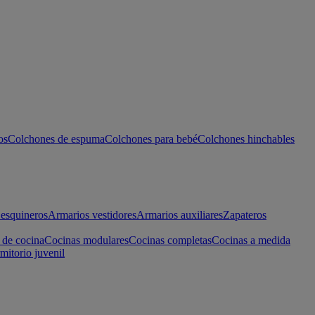
os
Colchones de espuma
Colchones para bebé
Colchones hinchables
esquineros
Armarios vestidores
Armarios auxiliares
Zapateros
 de cocina
Cocinas modulares
Cocinas completas
Cocinas a medida
mitorio juvenil