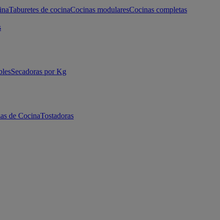
ina
Taburetes de cocina
Cocinas modulares
Cocinas completas
s
bles
Secadoras por Kg
as de Cocina
Tostadoras