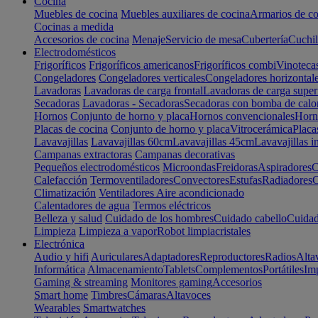
Cocina
Muebles de cocina
Muebles auxiliares de cocina
Armarios de co
Cocinas a medida
Accesorios de cocina
Menaje
Servicio de mesa
Cubertería
Cuchil
Electrodomésticos
Frigoríficos
Frigoríficos americanos
Frigoríficos combi
Vinoteca
Congeladores
Congeladores verticales
Congeladores horizontal
Lavadoras
Lavadoras de carga frontal
Lavadoras de carga super
Secadoras
Lavadoras - Secadoras
Secadoras con bomba de calo
Hornos
Conjunto de horno y placa
Hornos convencionales
Horno
Placas de cocina
Conjunto de horno y placa
Vitrocerámica
Placa
Lavavajillas
Lavavajillas 60cm
Lavavajillas 45cm
Lavavajillas i
Campanas extractoras
Campanas decorativas
Pequeños electrodomésticos
Microondas
Freidoras
Aspiradores
C
Calefacción
Termoventiladores
Convectores
Estufas
Radiadores
C
Climatización
Ventiladores
Aire acondicionado
Calentadores de agua
Termos eléctricos
Belleza y salud
Cuidado de los hombres
Cuidado cabello
Cuidad
Limpieza
Limpieza a vapor
Robot limpiacristales
Electrónica
Audio y hifi
Auriculares
Adaptadores
Reproductores
Radios
Alta
Informática
Almacenamiento
Tablets
Complementos
Portátiles
Im
Gaming & streaming
Monitores gaming
Accesorios
Smart home
Timbres
Cámaras
Altavoces
Wearables
Smartwatches