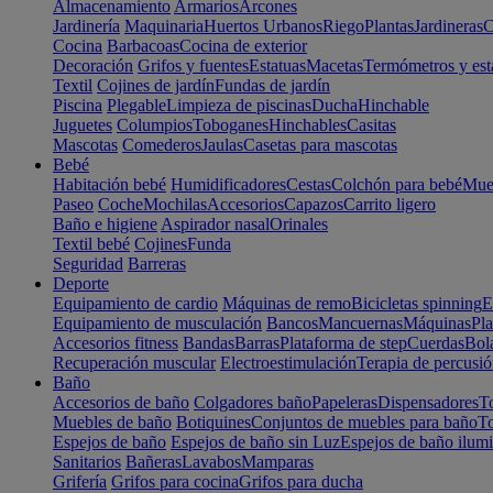
Almacenamiento
Armarios
Arcones
Jardinería
Maquinaria
Huertos Urbanos
Riego
Plantas
Jardineras
C
Cocina
Barbacoas
Cocina de exterior
Decoración
Grifos y fuentes
Estatuas
Macetas
Termómetros y est
Textil
Cojines de jardín
Fundas de jardín
Piscina
Plegable
Limpieza de piscinas
Ducha
Hinchable
Juguetes
Columpios
Toboganes
Hinchables
Casitas
Mascotas
Comederos
Jaulas
Casetas para mascotas
Bebé
Habitación bebé
Humidificadores
Cestas
Colchón para bebé
Mueb
Paseo
Coche
Mochilas
Accesorios
Capazos
Carrito ligero
Baño e higiene
Aspirador nasal
Orinales
Textil bebé
Cojines
Funda
Seguridad
Barreras
Deporte
Equipamiento de cardio
Máquinas de remo
Bicicletas spinning
E
Equipamiento de musculación
Bancos
Mancuernas
Máquinas
Pla
Accesorios fitness
Bandas
Barras
Plataforma de step
Cuerdas
Bola
Recuperación muscular
Electroestimulación
Terapia de percusi
Baño
Accesorios de baño
Colgadores baño
Papeleras
Dispensadores
To
Muebles de baño
Botiquines
Conjuntos de muebles para baño
To
Espejos de baño
Espejos de baño sin Luz
Espejos de baño ilum
Sanitarios
Bañeras
Lavabos
Mamparas
Grifería
Grifos para cocina
Grifos para ducha