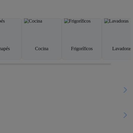
napés
Cocina
Frigoríficos
Lavadoras