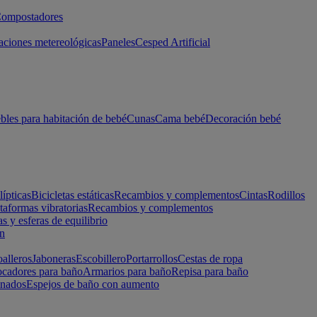
ompostadores
aciones metereológicas
Paneles
Cesped Artificial
les para habitación de bebé
Cunas
Cama bebé
Decoración bebé
lípticas
Bicicletas estáticas
Recambios y complementos
Cintas
Rodillos
taformas vibratorias
Recambios y complementos
s y esferas de equilibrio
ón
alleros
Jaboneras
Escobillero
Portarrollos
Cestas de ropa
cadores para baño
Armarios para baño
Repisa para baño
inados
Espejos de baño con aumento