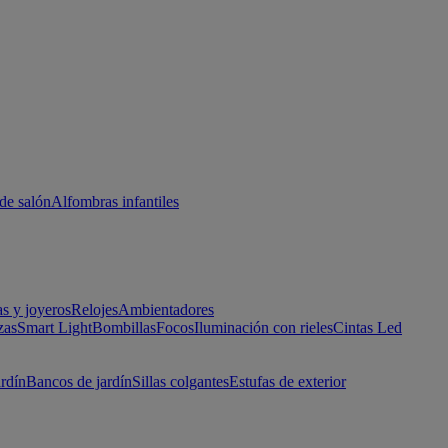
de salón
Alfombras infantiles
as y joyeros
Relojes
Ambientadores
zas
Smart Light
Bombillas
Focos
Iluminación con rieles
Cintas Led
ardín
Bancos de jardín
Sillas colgantes
Estufas de exterior