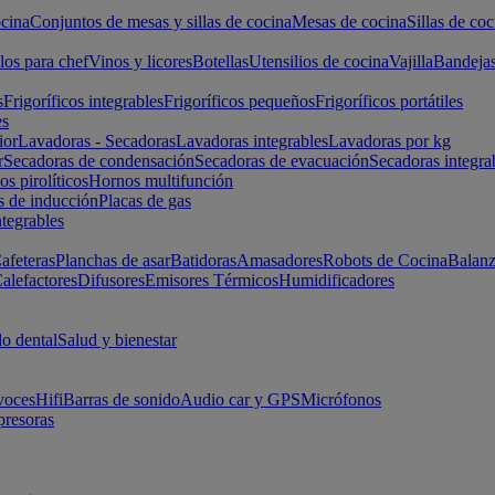
cina
Conjuntos de mesas y sillas de cocina
Mesas de cocina
Sillas de coc
los para chef
Vinos y licores
Botellas
Utensilios de cocina
Vajilla
Bandeja
s
Frigoríficos integrables
Frigoríficos pequeños
Frigoríficos portátiles
es
ior
Lavadoras - Secadoras
Lavadoras integrables
Lavadoras por kg
r
Secadoras de condensación
Secadoras de evacuación
Secadoras integra
s pirolíticos
Hornos multifunción
s de inducción
Placas de gas
ntegrables
afeteras
Planchas de asar
Batidoras
Amasadores
Robots de Cocina
Balanz
alefactores
Difusores
Emisores Térmicos
Humidificadores
o dental
Salud y bienestar
voces
Hifi
Barras de sonido
Audio car y GPS
Micrófonos
presoras