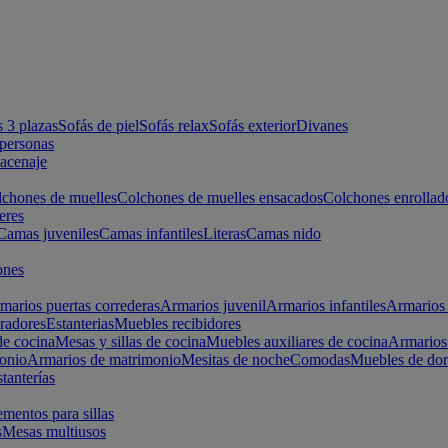
s 3 plazas
Sofás de piel
Sofás relax
Sofás exterior
Divanes
apersonas
macenaje
chones de muelles
Colchones de muelles ensacados
Colchones enrollad
eres
Camas juveniles
Camas infantiles
Literas
Camas nido
ones
marios puertas correderas
Armarios juvenil
Armarios infantiles
Armarios 
radores
Estanterias
Muebles recibidores
e cocina
Mesas y sillas de cocina
Muebles auxiliares de cocina
Armarios
onio
Armarios de matrimonio
Mesitas de noche
Comodas
Muebles de dor
tanterías
entos para sillas
s
Mesas multiusos