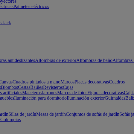
oyectores
éctricas
Patinetes eléctricos
s Jack
ras antideslizantes
Alfombras de exterior
Alfombras de baño
Alfombras 
Canvas
Cuadros pintados a mano
Marcos
Placas decorativas
Cuadros
s
Biombos
Cestas
Baúles
Revisteros
Cajas
s artificiales
Maceteros
Jarrones
Marcos de fotos
Figuras decorativas
Cajit
muebles
Iluminación para dormitorio
Iluminación exterior
Guirnaldas
Bali
ardín
Sillas de jardín
Mesas de jardín
Conjuntos de sofás de jardín
Sofás j
s
Columpios