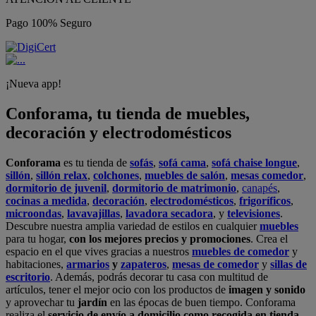
Pago 100% Seguro
¡Nueva app!
Conforama, tu tienda de muebles,
decoración y electrodomésticos
Conforama
es tu tienda de
sofás
,
sofá cama
,
sofá chaise longue
,
sillón
,
sillón relax
,
colchones
,
muebles de salón
,
mesas comedor
,
dormitorio de juvenil
,
dormitorio de matrimonio
,
canapés
,
cocinas a medida
,
decoración
,
electrodomésticos
,
frigoríficos
,
microondas
,
lavavajillas
,
lavadora secadora
, y
televisiones
.
Descubre nuestra amplia variedad de estilos en cualquier
muebles
para tu hogar,
con los mejores precios y promociones
. Crea el
espacio en el que vives gracias a nuestros
muebles de comedor
y
habitaciones,
armarios
y
zapateros
,
mesas de comedor
y
sillas de
escritorio
. Además, podrás decorar tu casa con multitud de
artículos, tener el mejor ocio con los productos de
imagen y sonido
y aprovechar tu
jardín
en las épocas de buen tiempo. Conforama
realiza el
servicio de envío a domicilio como recogida en tienda.