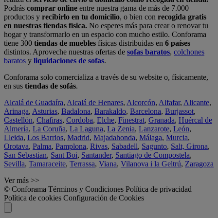
Podrás
comprar online
entre nuestra gama de más de 7.000
productos y
recibirlo en tu domicilio
, o bien con
recogida gratis
en nuestras tiendas física.
No esperes más para crear o renovar tu
hogar y transformarlo en un espacio con mucho estilo. Conforama
tiene 300
tiendas de muebles
físicas distribuidas en
6 países
distintos. Aproveche nuestras ofertas de
sofas baratos
,
colchones
baratos
y
liquidaciones de sofas
.
Conforama solo comercializa a través de su website o, físicamente,
en sus
tiendas de sofás
.
Alcalá de Guadaíra
,
Alcalá de Henares
,
Alcorcón
,
Alfafar
,
Alicante
,
Arinaga
,
Asturias
,
Badalona
,
Barakaldo
,
Barcelona
,
Burjassot
,
Castellón
,
Chafiras
,
Cordoba
,
Elche
,
Finestrat
,
Granada
,
Huércal de
Almería
,
La Coruña
,
La Laguna
,
La Zenia
,
Lanzarote
,
León
,
Lleida
,
Los Barrios
,
Madrid
,
Majadahonda
,
Málaga
,
Murcia
,
Orotava
,
Palma
,
Pamplona
,
Rivas
,
Sabadell
,
Sagunto
,
Salt, Girona
,
San Sebastian
,
Sant Boi
,
Santander
,
Santiago de Compostela
,
Sevilla
,
Tamaraceite
,
Terrassa
,
Viana
,
Vilanova i la Geltrú
,
Zaragoza
Ver más >>
© Conforama
Términos y Condiciones
Política de privacidad
Política de cookies
Configuración de Cookies