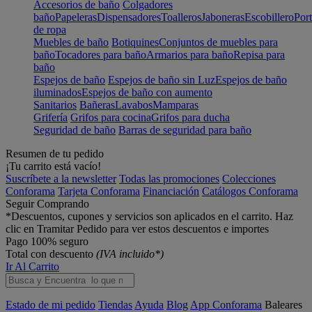
Accesorios de baño
Colgadores
baño
Papeleras
Dispensadores
Toalleros
Jaboneras
Escobillero
Port
de ropa
Muebles de baño
Botiquines
Conjuntos de muebles para
baño
Tocadores para baño
Armarios para baño
Repisa para
baño
Espejos de baño
Espejos de baño sin Luz
Espejos de baño
iluminados
Espejos de baño con aumento
Sanitarios
Bañeras
Lavabos
Mamparas
Grifería
Grifos para cocina
Grifos para ducha
Seguridad de baño
Barras de seguridad para baño
Resumen de tu pedido
¡Tu carrito está vacío!
Suscríbete a la newsletter
Todas las promociones
Colecciones
Conforama
Tarjeta Conforama
Financiación
Catálogos Conforama
Seguir Comprando
*Descuentos, cupones y servicios son aplicados en el carrito. Haz
clic en Tramitar Pedido para ver estos descuentos e importes
Pago 100% seguro
Total con descuento
(IVA incluido*)
Ir Al Carrito
Estado de mi pedido
Tiendas
Ayuda
Blog
App Conforama
Baleares