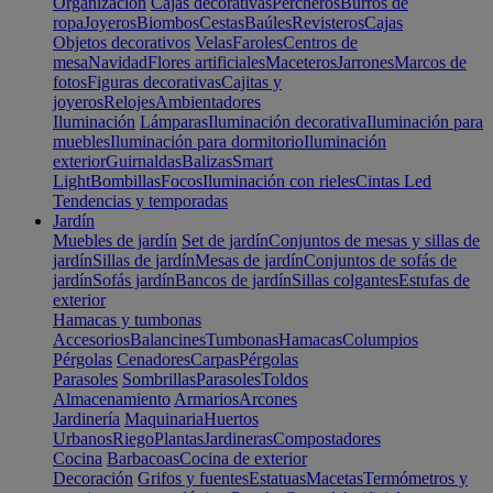
Organización
Cajas decorativas
Percheros
Burros de
ropa
Joyeros
Biombos
Cestas
Baúles
Revisteros
Cajas
Objetos decorativos
Velas
Faroles
Centros de
mesa
Navidad
Flores artificiales
Maceteros
Jarrones
Marcos de
fotos
Figuras decorativas
Cajitas y
joyeros
Relojes
Ambientadores
Iluminación
Lámparas
Iluminación decorativa
Iluminación para
muebles
Iluminación para dormitorio
Iluminación
exterior
Guirnaldas
Balizas
Smart
Light
Bombillas
Focos
Iluminación con rieles
Cintas Led
Tendencias y temporadas
Jardín
Muebles de jardín
Set de jardín
Conjuntos de mesas y sillas de
jardín
Sillas de jardín
Mesas de jardín
Conjuntos de sofás de
jardín
Sofás jardín
Bancos de jardín
Sillas colgantes
Estufas de
exterior
Hamacas y tumbonas
Accesorios
Balancines
Tumbonas
Hamacas
Columpios
Pérgolas
Cenadores
Carpas
Pérgolas
Parasoles
Sombrillas
Parasoles
Toldos
Almacenamiento
Armarios
Arcones
Jardinería
Maquinaria
Huertos
Urbanos
Riego
Plantas
Jardineras
Compostadores
Cocina
Barbacoas
Cocina de exterior
Decoración
Grifos y fuentes
Estatuas
Macetas
Termómetros y