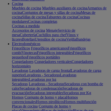
Cocina
Muebles de cocina
Muebles auxiliares de cocina
Armarios de
cocina
Conjuntos de mesas y sillas de cocina
Mesas de
cocina
Sillas de cocina
Taburetes de cocina
Cocinas
modulares
Cocinas completas
Cocinas a medida
Accesorios de cocina
Menaje
Servicio de
mesa
Cubertería
Cuchillos para chef
Vinos y
licores
Botellas
Utensilios de cocina
Vajilla
Bandejas
Electrodomésticos
Frigoríficos
Frigoríficos americanos
Frigoríficos
combi
Vinotecas
Frigoríficos integrables
Frigoríficos
pequeños
Frigoríficos portátiles
Congeladores
Congeladores verticales
Congeladores
horizontales
Lavadoras
Lavadoras de carga frontal
Lavadoras de carga
superior
Lavadoras - Secadoras
Lavadoras
integrables
Lavadoras por kg
Secadoras
Lavadoras - Secadoras
Secadoras con bomba de
calor
Secadoras de condensación
Secadoras de
evacuación
Secadoras integrables
Secadoras por Kg
Hornos
Conjunto de horno y placa
Hornos
convencionales
Hornos pirolíticos
Hornos multifunción
Placas de cocina
Conjunto de horno y
placa
Vitrocerámica
Placas de inducción
Placas de gas