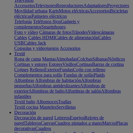
Televisión
Accesorios
Televisores
Reproductores
Adaptadores
Proyectores
Movilidad urbana
Karts
Motos eléctricas
Accesorios
Bicicletas
eléctricas
Patinetes eléctricos
Telefonía
Teléfonos fijos
Gadgets y
complementos
Smartphones
Foto y vídeo
Cámaras de fotos
Trípodes
Videocámaras
Cables
Cables HDMI
Cables de alimentación
Cables
USB
Cables Jack
Consolas y videojuegos
Accesorios
Textil
Ropa de cama
Mantas
Almohadas
Colchas
Sábanas
Nórdicos
Cortinas y estores
Estores
Visillos
Cortinas
Barras de cortina
Cojines
Relleno
Exterior
Fundas
Cojín con relleno
Complementos para sofás
Fundas de sofás
Plaids
Alfombras
Alfombras de habitación
Alfombras
pequeñas
Alfombras antideslizantes
Alfombras de
exterior
Alfombras de baño
Alfombras de salón
Alfombras
infantiles
Textil baño
Albornoces
Toallas
Textil cocina
Manteles
Servilletas
Decoración
Decoración de pared
Letreros
Espejos
Relojes de
pared
Tableros
Canvas
Cuadros pintados a mano
Marcos
Placas
decorativas
Cuadros