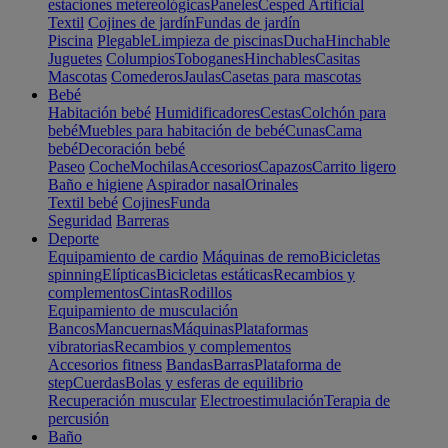
estaciones metereológicas
Paneles
Cesped Artificial
Textil
Cojines de jardín
Fundas de jardín
Piscina
Plegable
Limpieza de piscinas
Ducha
Hinchable
Juguetes
Columpios
Toboganes
Hinchables
Casitas
Mascotas
Comederos
Jaulas
Casetas para mascotas
Bebé
Habitación bebé
Humidificadores
Cestas
Colchón para
bebé
Muebles para habitación de bebé
Cunas
Cama
bebé
Decoración bebé
Paseo
Coche
Mochilas
Accesorios
Capazos
Carrito ligero
Baño e higiene
Aspirador nasal
Orinales
Textil bebé
Cojines
Funda
Seguridad
Barreras
Deporte
Equipamiento de cardio
Máquinas de remo
Bicicletas
spinning
Elípticas
Bicicletas estáticas
Recambios y
complementos
Cintas
Rodillos
Equipamiento de musculación
Bancos
Mancuernas
Máquinas
Plataformas
vibratorias
Recambios y complementos
Accesorios fitness
Bandas
Barras
Plataforma de
step
Cuerdas
Bolas y esferas de equilibrio
Recuperación muscular
Electroestimulación
Terapia de
percusión
Baño