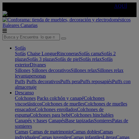
🔵Cambia tu electro con
-10% EXTRA
de descuento ☑️
AQUÍ
Baleares
Canarias
Sofás
Sofás
Chaise Longue
Rinconeras
Sofás cama
Sofás 2
plazas
Sofás 3 plazas
Sofás de piel
Sofás relax
Sofás
exterior
Divanes
Sillones
Sillones decorativos
Sillones relax
Sillones relax
levantapersonas
Puffs
Puffs decorativos
Puffs pera
Puffs reposapiés
Puffs con
almacenaje
Descanso
Colchones
Packs colchón y canapé
Colchones
viscoelásticos
Colchones de muelles
Colchones de muelles
ensacados
Colchones enrollados
Colchones de
espuma
Colchones para bebé
Colchones hinchables
Canapés y bases
Canapés
Base tapizadas
Somieres
Patas de
somieres
Camas
Camas de matrimonio
Camas dobles
Camas
individuales
Camas juveniles
Camas infantiles
Literas
Camas