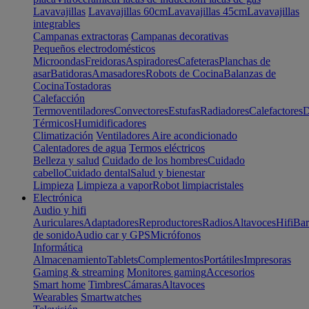
Lavavajillas
Lavavajillas 60cm
Lavavajillas 45cm
Lavavajillas
integrables
Campanas extractoras
Campanas decorativas
Pequeños electrodomésticos
Microondas
Freidoras
Aspiradores
Cafeteras
Planchas de
asar
Batidoras
Amasadores
Robots de Cocina
Balanzas de
Cocina
Tostadoras
Calefacción
Termoventiladores
Convectores
Estufas
Radiadores
Calefactores
D
Térmicos
Humidificadores
Climatización
Ventiladores
Aire acondicionado
Calentadores de agua
Termos eléctricos
Belleza y salud
Cuidado de los hombres
Cuidado
cabello
Cuidado dental
Salud y bienestar
Limpieza
Limpieza a vapor
Robot limpiacristales
Electrónica
Audio y hifi
Auriculares
Adaptadores
Reproductores
Radios
Altavoces
Hifi
Bar
de sonido
Audio car y GPS
Micrófonos
Informática
Almacenamiento
Tablets
Complementos
Portátiles
Impresoras
Gaming & streaming
Monitores gaming
Accesorios
Smart home
Timbres
Cámaras
Altavoces
Wearables
Smartwatches