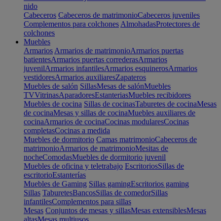
nido
Cabeceros
Cabeceros de matrimonio
Cabeceros juveniles
Complementos para colchones
Almohadas
Protectores de
colchones
Muebles
Armarios
Armarios de matrimonio
Armarios puertas
batientes
Armarios puertas correderas
Armarios
juvenil
Armarios infantiles
Armarios esquineros
Armarios
vestidores
Armarios auxiliares
Zapateros
Muebles de salón
Sillas
Mesas de salón
Muebles
TV
Vitrinas
Aparadores
Estanterias
Muebles recibidores
Muebles de cocina
Sillas de cocinas
Taburetes de cocina
Mesas
de cocina
Mesas y sillas de cocina
Muebles auxiliares de
cocina
Armarios de cocina
Cocinas modulares
Cocinas
completas
Cocinas a medida
Muebles de dormitorio
Camas matrimonio
Cabeceros de
matrimonio
Armarios de matrimonio
Mesitas de
noche
Comodas
Muebles de dormitorio juvenil
Muebles de oficina y teletrabajo
Escritorios
Sillas de
escritorio
Estanterías
Muebles de Gaming
Sillas gaming
Escritorios gaming
Sillas
Taburetes
Bancos
Sillas de comedor
Sillas
infantiles
Complementos para sillas
Mesas
Conjuntos de mesas y sillas
Mesas extensibles
Mesas
altas
Mesas multiusos