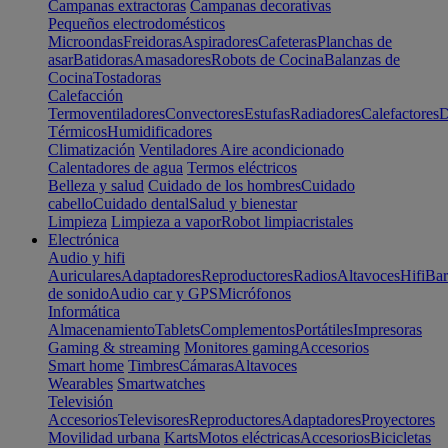
Campanas extractoras
Campanas decorativas
Pequeños electrodomésticos
Microondas
Freidoras
Aspiradores
Cafeteras
Planchas de
asar
Batidoras
Amasadores
Robots de Cocina
Balanzas de
Cocina
Tostadoras
Calefacción
Termoventiladores
Convectores
Estufas
Radiadores
Calefactores
D
Térmicos
Humidificadores
Climatización
Ventiladores
Aire acondicionado
Calentadores de agua
Termos eléctricos
Belleza y salud
Cuidado de los hombres
Cuidado
cabello
Cuidado dental
Salud y bienestar
Limpieza
Limpieza a vapor
Robot limpiacristales
Electrónica
Audio y hifi
Auriculares
Adaptadores
Reproductores
Radios
Altavoces
Hifi
Bar
de sonido
Audio car y GPS
Micrófonos
Informática
Almacenamiento
Tablets
Complementos
Portátiles
Impresoras
Gaming & streaming
Monitores gaming
Accesorios
Smart home
Timbres
Cámaras
Altavoces
Wearables
Smartwatches
Televisión
Accesorios
Televisores
Reproductores
Adaptadores
Proyectores
Movilidad urbana
Karts
Motos eléctricas
Accesorios
Bicicletas