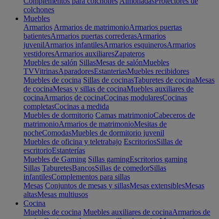
Complementos para colchones
Almohadas
Protectores de
colchones
Muebles
Armarios
Armarios de matrimonio
Armarios puertas
batientes
Armarios puertas correderas
Armarios
juvenil
Armarios infantiles
Armarios esquineros
Armarios
vestidores
Armarios auxiliares
Zapateros
Muebles de salón
Sillas
Mesas de salón
Muebles
TV
Vitrinas
Aparadores
Estanterias
Muebles recibidores
Muebles de cocina
Sillas de cocinas
Taburetes de cocina
Mesas
de cocina
Mesas y sillas de cocina
Muebles auxiliares de
cocina
Armarios de cocina
Cocinas modulares
Cocinas
completas
Cocinas a medida
Muebles de dormitorio
Camas matrimonio
Cabeceros de
matrimonio
Armarios de matrimonio
Mesitas de
noche
Comodas
Muebles de dormitorio juvenil
Muebles de oficina y teletrabajo
Escritorios
Sillas de
escritorio
Estanterías
Muebles de Gaming
Sillas gaming
Escritorios gaming
Sillas
Taburetes
Bancos
Sillas de comedor
Sillas
infantiles
Complementos para sillas
Mesas
Conjuntos de mesas y sillas
Mesas extensibles
Mesas
altas
Mesas multiusos
Cocina
Muebles de cocina
Muebles auxiliares de cocina
Armarios de