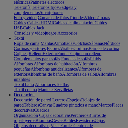
eléctricas
Patinetes eléctricos
Telefonía
Teléfonos fijos
Gadgets y
complementos
Smartphones
Foto y vídeo
Cámaras de fotos
Trípodes
Videocámaras
Cables
Cables HDMI
Cables de alimentación
Cables
USB
Cables Jack
Consolas y videojuegos
Accesorios
Textil
Ropa de cama
Mantas
Almohadas
Colchas
Sábanas
Nórdicos
Cortinas y estores
Estores
Visillos
Cortinas
Barras de cortina
Cojines
Relleno
Exterior
Fundas
Cojín con relleno
Complementos para sofás
Fundas de sofás
Plaids
Alfombras
Alfombras de habitación
Alfombras
pequeñas
Alfombras antideslizantes
Alfombras de
exterior
Alfombras de baño
Alfombras de salón
Alfombras
infantiles
Textil baño
Albornoces
Toallas
Textil cocina
Manteles
Servilletas
Decoración
Decoración de pared
Letreros
Espejos
Relojes de
pared
Tableros
Canvas
Cuadros pintados a mano
Marcos
Placas
decorativas
Cuadros
Organización
Cajas decorativas
Percheros
Burros de
ropa
Joyeros
Biombos
Cestas
Baúles
Revisteros
Cajas
Objetos decorativos
Velas
Faroles
Centros de