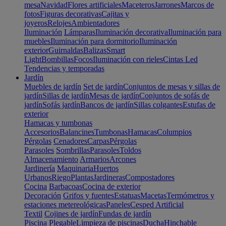
mesa
Navidad
Flores artificiales
Maceteros
Jarrones
Marcos de
fotos
Figuras decorativas
Cajitas y
joyeros
Relojes
Ambientadores
Iluminación
Lámparas
Iluminación decorativa
Iluminación para
muebles
Iluminación para dormitorio
Iluminación
exterior
Guirnaldas
Balizas
Smart
Light
Bombillas
Focos
Iluminación con rieles
Cintas Led
Tendencias y temporadas
Jardín
Muebles de jardín
Set de jardín
Conjuntos de mesas y sillas de
jardín
Sillas de jardín
Mesas de jardín
Conjuntos de sofás de
jardín
Sofás jardín
Bancos de jardín
Sillas colgantes
Estufas de
exterior
Hamacas y tumbonas
Accesorios
Balancines
Tumbonas
Hamacas
Columpios
Pérgolas
Cenadores
Carpas
Pérgolas
Parasoles
Sombrillas
Parasoles
Toldos
Almacenamiento
Armarios
Arcones
Jardinería
Maquinaria
Huertos
Urbanos
Riego
Plantas
Jardineras
Compostadores
Cocina
Barbacoas
Cocina de exterior
Decoración
Grifos y fuentes
Estatuas
Macetas
Termómetros y
estaciones metereológicas
Paneles
Cesped Artificial
Textil
Cojines de jardín
Fundas de jardín
Piscina
Plegable
Limpieza de piscinas
Ducha
Hinchable