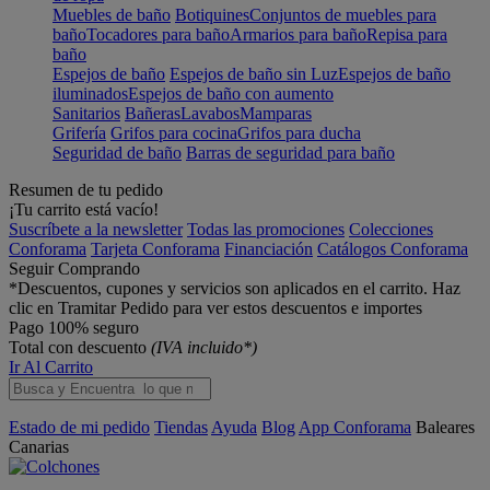
Muebles de baño
Botiquines
Conjuntos de muebles para
baño
Tocadores para baño
Armarios para baño
Repisa para
baño
Espejos de baño
Espejos de baño sin Luz
Espejos de baño
iluminados
Espejos de baño con aumento
Sanitarios
Bañeras
Lavabos
Mamparas
Grifería
Grifos para cocina
Grifos para ducha
Seguridad de baño
Barras de seguridad para baño
Resumen de tu pedido
¡Tu carrito está vacío!
Suscríbete a la newsletter
Todas las promociones
Colecciones
Conforama
Tarjeta Conforama
Financiación
Catálogos Conforama
Seguir Comprando
*Descuentos, cupones y servicios son aplicados en el carrito. Haz
clic en Tramitar Pedido para ver estos descuentos e importes
Pago 100% seguro
Total con descuento
(IVA incluido*)
Ir Al Carrito
Estado de mi pedido
Tiendas
Ayuda
Blog
App Conforama
Baleares
Canarias