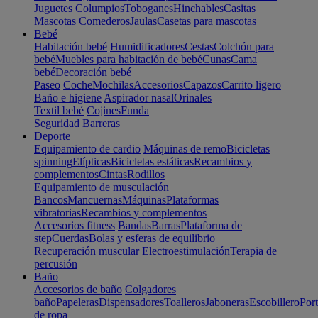
Juguetes
Columpios
Toboganes
Hinchables
Casitas
Mascotas
Comederos
Jaulas
Casetas para mascotas
Bebé
Habitación bebé
Humidificadores
Cestas
Colchón para
bebé
Muebles para habitación de bebé
Cunas
Cama
bebé
Decoración bebé
Paseo
Coche
Mochilas
Accesorios
Capazos
Carrito ligero
Baño e higiene
Aspirador nasal
Orinales
Textil bebé
Cojines
Funda
Seguridad
Barreras
Deporte
Equipamiento de cardio
Máquinas de remo
Bicicletas
spinning
Elípticas
Bicicletas estáticas
Recambios y
complementos
Cintas
Rodillos
Equipamiento de musculación
Bancos
Mancuernas
Máquinas
Plataformas
vibratorias
Recambios y complementos
Accesorios fitness
Bandas
Barras
Plataforma de
step
Cuerdas
Bolas y esferas de equilibrio
Recuperación muscular
Electroestimulación
Terapia de
percusión
Baño
Accesorios de baño
Colgadores
baño
Papeleras
Dispensadores
Toalleros
Jaboneras
Escobillero
Port
de ropa