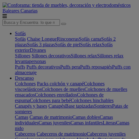
Baleares
Canarias
Sofás
Sofás
Chaise Longue
Rinconeras
Sofás cama
Sofás 2
plazas
Sofás 3 plazas
Sofás de piel
Sofás relax
Sofás
exterior
Divanes
Sillones
Sillones decorativos
Sillones relax
Sillones relax
levantapersonas
Puffs
Puffs decorativos
Puffs pera
Puffs reposapiés
Puffs con
almacenaje
Descanso
Colchones
Packs colchón y canapé
Colchones
viscoelásticos
Colchones de muelles
Colchones de muelles
ensacados
Colchones enrollados
Colchones de
espuma
Colchones para bebé
Colchones hinchables
Canapés y bases
Canapés
Base tapizadas
Somieres
Patas de
somieres
Camas
Camas de matrimonio
Camas dobles
Camas
individuales
Camas juveniles
Camas infantiles
Literas
Camas
nido
Cabeceros
Cabeceros de matrimonio
Cabeceros juveniles