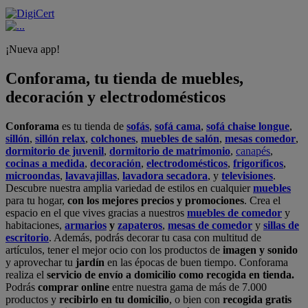
¡Nueva app!
Conforama, tu tienda de muebles,
decoración y electrodomésticos
Conforama
es tu tienda de
sofás
,
sofá cama
,
sofá chaise longue
,
sillón
,
sillón relax
,
colchones
,
muebles de salón
,
mesas comedor
,
dormitorio de juvenil
,
dormitorio de matrimonio
,
canapés
,
cocinas a medida
,
decoración
,
electrodomésticos
,
frigoríficos
,
microondas
,
lavavajillas
,
lavadora secadora
, y
televisiones
.
Descubre nuestra amplia variedad de estilos en cualquier
muebles
para tu hogar,
con los mejores precios y promociones
. Crea el
espacio en el que vives gracias a nuestros
muebles de comedor
y
habitaciones,
armarios
y
zapateros
,
mesas de comedor
y
sillas de
escritorio
. Además, podrás decorar tu casa con multitud de
artículos, tener el mejor ocio con los productos de
imagen y sonido
y aprovechar tu
jardín
en las épocas de buen tiempo. Conforama
realiza el
servicio de envío a domicilio como recogida en tienda.
Podrás
comprar online
entre nuestra gama de más de 7.000
productos y
recibirlo en tu domicilio
, o bien con
recogida gratis