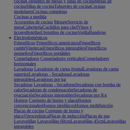
cocina
Conjuntos de mesas y sillas de cocina
Mesas de
cocina
Sillas de cocina
Taburetes de cocina
Cocinas
modulares
Cocinas completas
Cocinas a medida
Accesorios de cocina
Menaje
Servicio de
mesa
Cubertería
Cuchillos para chef
Vinos y
licores
Botellas
Utensilios de cocina
Vajilla
Bandejas
Electrodomésticos
Frigoríficos
Frigoríficos americanos
Frigoríficos
combi
Vinotecas
Frigoríficos integrables
Frigoríficos
pequeños
Frigoríficos portátiles
Congeladores
Congeladores verticales
Congeladores
horizontales
Lavadoras
Lavadoras de carga frontal
Lavadoras de carga
superior
Lavadoras - Secadoras
Lavadoras
integrables
Lavadoras por kg
Secadoras
Lavadoras - Secadoras
Secadoras con bomba de
calor
Secadoras de condensación
Secadoras de
evacuación
Secadoras integrables
Secadoras por Kg
Hornos
Conjunto de horno y placa
Hornos
convencionales
Hornos pirolíticos
Hornos multifunción
Placas de cocina
Conjunto de horno y
placa
Vitrocerámica
Placas de inducción
Placas de gas
Lavavajillas
Lavavajillas 60cm
Lavavajillas 45cm
Lavavajillas
integrables