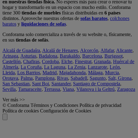
en nuestras tiendas física.
No esperes más para crear o renovar tu
hogar y transformarlo en un espacio con mucho estilo. Conforama
tiene 300
tiendas de muebles
físicas distribuidas en
6 países
distintos. Aproveche nuestras ofertas de
sofas baratos
,
colchones
baratos
y
liquidaciones de sofas
.
Conforama solo comercializa a través de su website o, físicamente,
en sus
tiendas de sofás
.
Alcalá de Guadaíra
,
Alcalá de Henares
,
Alcorcón
,
Alfafar
,
Alicante
,
Arinaga
,
Asturias
,
Badalona
,
Barakaldo
,
Barcelona
,
Burjassot
,
Castellón
,
Chafiras
,
Cordoba
,
Elche
,
Finestrat
,
Granada
,
Huércal de
Almería
,
La Coruña
,
La Laguna
,
La Zenia
,
Lanzarote
,
León
,
Lleida
,
Los Barrios
,
Madrid
,
Majadahonda
,
Málaga
,
Murcia
,
Orotava
,
Palma
,
Pamplona
,
Rivas
,
Sabadell
,
Sagunto
,
Salt, Girona
,
San Sebastian
,
Sant Boi
,
Santander
,
Santiago de Compostela
,
Sevilla
,
Tamaraceite
,
Terrassa
,
Viana
,
Vilanova i la Geltrú
,
Zaragoza
Ver más >>
© Conforama
Términos y Condiciones
Política de privacidad
Política de cookies
Configuración de Cookies