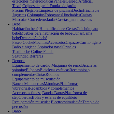
estaciones metereológicas
Paneles
Cesped Artificial
Textil
Cojines de jardín
Fundas de jardín
Piscina
Plegable
Limpieza de piscinas
Ducha
Hinchable
Juguetes
Columpios
Toboganes
Hinchables
Casitas
Mascotas
Comederos
Jaulas
Casetas para mascotas
Bebé
Habitación bebé
Humidificadores
Cestas
Colchón para
bebé
Muebles para habitación de bebé
Cunas
Cama
bebé
Decoración bebé
Paseo
Coche
Mochilas
Accesorios
Capazos
Carrito ligero
Baño e higiene
Aspirador nasal
Orinales
Textil bebé
Cojines
Funda
Seguridad
Barreras
Deporte
Equipamiento de cardio
Máquinas de remo
Bicicletas
spinning
Elípticas
Bicicletas estáticas
Recambios y
complementos
Cintas
Rodillos
Equipamiento de musculación
Bancos
Mancuernas
Máquinas
Plataformas
vibratorias
Recambios y complementos
Accesorios fitness
Bandas
Barras
Plataforma de
step
Cuerdas
Bolas y esferas de equilibrio
Recuperación muscular
Electroestimulación
Terapia de
percusión
Baño