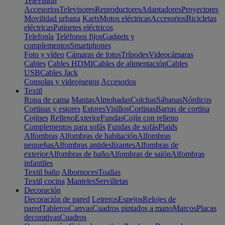
Televisión
Accesorios
Televisores
Reproductores
Adaptadores
Proyectores
Movilidad urbana
Karts
Motos eléctricas
Accesorios
Bicicletas
eléctricas
Patinetes eléctricos
Telefonía
Teléfonos fijos
Gadgets y
complementos
Smartphones
Foto y vídeo
Cámaras de fotos
Trípodes
Videocámaras
Cables
Cables HDMI
Cables de alimentación
Cables
USB
Cables Jack
Consolas y videojuegos
Accesorios
Textil
Ropa de cama
Mantas
Almohadas
Colchas
Sábanas
Nórdicos
Cortinas y estores
Estores
Visillos
Cortinas
Barras de cortina
Cojines
Relleno
Exterior
Fundas
Cojín con relleno
Complementos para sofás
Fundas de sofás
Plaids
Alfombras
Alfombras de habitación
Alfombras
pequeñas
Alfombras antideslizantes
Alfombras de
exterior
Alfombras de baño
Alfombras de salón
Alfombras
infantiles
Textil baño
Albornoces
Toallas
Textil cocina
Manteles
Servilletas
Decoración
Decoración de pared
Letreros
Espejos
Relojes de
pared
Tableros
Canvas
Cuadros pintados a mano
Marcos
Placas
decorativas
Cuadros