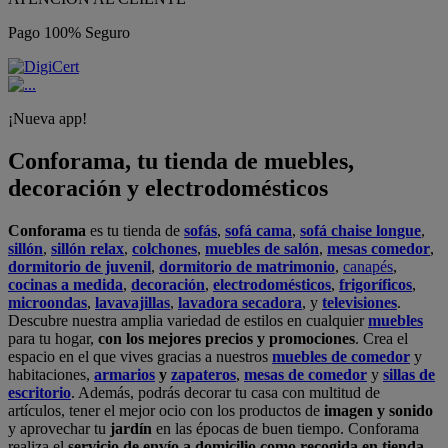
Pago 100% Seguro
¡Nueva app!
Conforama, tu tienda de muebles,
decoración y electrodomésticos
Conforama
es tu tienda de
sofás
,
sofá cama
,
sofá chaise longue
,
sillón
,
sillón relax
,
colchones
,
muebles de salón
,
mesas comedor
,
dormitorio de juvenil
,
dormitorio de matrimonio
,
canapés
,
cocinas a medida
,
decoración
,
electrodomésticos
,
frigoríficos
,
microondas
,
lavavajillas
,
lavadora secadora
, y
televisiones
.
Descubre nuestra amplia variedad de estilos en cualquier
muebles
para tu hogar,
con los mejores precios y promociones
. Crea el
espacio en el que vives gracias a nuestros
muebles de comedor
y
habitaciones,
armarios
y
zapateros
,
mesas de comedor
y
sillas de
escritorio
. Además, podrás decorar tu casa con multitud de
artículos, tener el mejor ocio con los productos de
imagen y sonido
y aprovechar tu
jardín
en las épocas de buen tiempo. Conforama
realiza el
servicio de envío a domicilio como recogida en tienda.