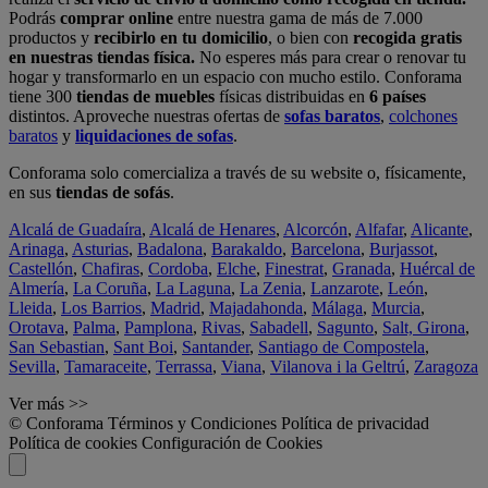
Podrás
comprar online
entre nuestra gama de más de 7.000
productos y
recibirlo en tu domicilio
, o bien con
recogida gratis
en nuestras tiendas física.
No esperes más para crear o renovar tu
hogar y transformarlo en un espacio con mucho estilo. Conforama
tiene 300
tiendas de muebles
físicas distribuidas en
6 países
distintos. Aproveche nuestras ofertas de
sofas baratos
,
colchones
baratos
y
liquidaciones de sofas
.
Conforama solo comercializa a través de su website o, físicamente,
en sus
tiendas de sofás
.
Alcalá de Guadaíra
,
Alcalá de Henares
,
Alcorcón
,
Alfafar
,
Alicante
,
Arinaga
,
Asturias
,
Badalona
,
Barakaldo
,
Barcelona
,
Burjassot
,
Castellón
,
Chafiras
,
Cordoba
,
Elche
,
Finestrat
,
Granada
,
Huércal de
Almería
,
La Coruña
,
La Laguna
,
La Zenia
,
Lanzarote
,
León
,
Lleida
,
Los Barrios
,
Madrid
,
Majadahonda
,
Málaga
,
Murcia
,
Orotava
,
Palma
,
Pamplona
,
Rivas
,
Sabadell
,
Sagunto
,
Salt, Girona
,
San Sebastian
,
Sant Boi
,
Santander
,
Santiago de Compostela
,
Sevilla
,
Tamaraceite
,
Terrassa
,
Viana
,
Vilanova i la Geltrú
,
Zaragoza
Ver más >>
© Conforama
Términos y Condiciones
Política de privacidad
Política de cookies
Configuración de Cookies