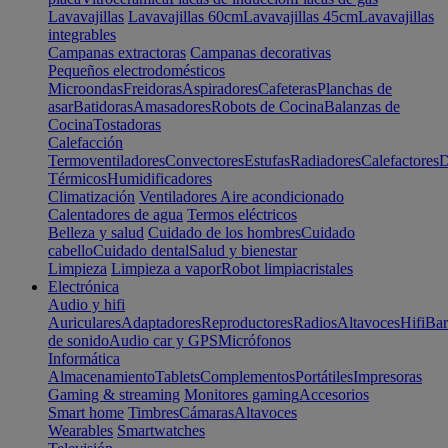
Lavavajillas
Lavavajillas 60cm
Lavavajillas 45cm
Lavavajillas
integrables
Campanas extractoras
Campanas decorativas
Pequeños electrodomésticos
Microondas
Freidoras
Aspiradores
Cafeteras
Planchas de
asar
Batidoras
Amasadores
Robots de Cocina
Balanzas de
Cocina
Tostadoras
Calefacción
Termoventiladores
Convectores
Estufas
Radiadores
Calefactores
D
Térmicos
Humidificadores
Climatización
Ventiladores
Aire acondicionado
Calentadores de agua
Termos eléctricos
Belleza y salud
Cuidado de los hombres
Cuidado
cabello
Cuidado dental
Salud y bienestar
Limpieza
Limpieza a vapor
Robot limpiacristales
Electrónica
Audio y hifi
Auriculares
Adaptadores
Reproductores
Radios
Altavoces
Hifi
Bar
de sonido
Audio car y GPS
Micrófonos
Informática
Almacenamiento
Tablets
Complementos
Portátiles
Impresoras
Gaming & streaming
Monitores gaming
Accesorios
Smart home
Timbres
Cámaras
Altavoces
Wearables
Smartwatches