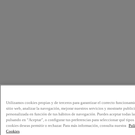
Utilizamos cookies propias y de terceros para garantizar el correcto funcionami
sitio web, analizar la navegación, mejorar nuestros servicios y mostrarte public
personalizada en función de tus hábitos de navegación. Puedes aceptar todas la
pulsando en “Aceptar”, o configurar tus preferencias para seleccionar qué tipos
cookies deseas permitir o rechazar. Para más información, consulta nuestra
Pol
Cookies