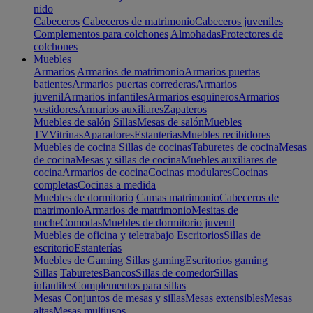
nido
Cabeceros
Cabeceros de matrimonio
Cabeceros juveniles
Complementos para colchones
Almohadas
Protectores de
colchones
Muebles
Armarios
Armarios de matrimonio
Armarios puertas
batientes
Armarios puertas correderas
Armarios
juvenil
Armarios infantiles
Armarios esquineros
Armarios
vestidores
Armarios auxiliares
Zapateros
Muebles de salón
Sillas
Mesas de salón
Muebles
TV
Vitrinas
Aparadores
Estanterias
Muebles recibidores
Muebles de cocina
Sillas de cocinas
Taburetes de cocina
Mesas
de cocina
Mesas y sillas de cocina
Muebles auxiliares de
cocina
Armarios de cocina
Cocinas modulares
Cocinas
completas
Cocinas a medida
Muebles de dormitorio
Camas matrimonio
Cabeceros de
matrimonio
Armarios de matrimonio
Mesitas de
noche
Comodas
Muebles de dormitorio juvenil
Muebles de oficina y teletrabajo
Escritorios
Sillas de
escritorio
Estanterías
Muebles de Gaming
Sillas gaming
Escritorios gaming
Sillas
Taburetes
Bancos
Sillas de comedor
Sillas
infantiles
Complementos para sillas
Mesas
Conjuntos de mesas y sillas
Mesas extensibles
Mesas
altas
Mesas multiusos