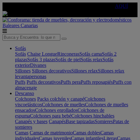
🔵Cambia tu electro con
-10% EXTRA
de descuento ☑️
AQUÍ
Baleares
Canarias
Sofás
Sofás
Chaise Longue
Rinconeras
Sofás cama
Sofás 2
plazas
Sofás 3 plazas
Sofás de piel
Sofás relax
Sofás
exterior
Divanes
Sillones
Sillones decorativos
Sillones relax
Sillones relax
levantapersonas
Puffs
Puffs decorativos
Puffs pera
Puffs reposapiés
Puffs con
almacenaje
Descanso
Colchones
Packs colchón y canapé
Colchones
viscoelásticos
Colchones de muelles
Colchones de muelles
ensacados
Colchones enrollados
Colchones de
espuma
Colchones para bebé
Colchones hinchables
Canapés y bases
Canapés
Base tapizadas
Somieres
Patas de
somieres
Camas
Camas de matrimonio
Camas dobles
Camas
individuales
Camas juveniles
Camas infantiles
Literas
Camas