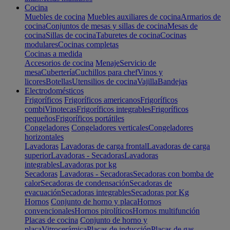
Cocina
Muebles de cocina
Muebles auxiliares de cocina
Armarios de
cocina
Conjuntos de mesas y sillas de cocina
Mesas de
cocina
Sillas de cocina
Taburetes de cocina
Cocinas
modulares
Cocinas completas
Cocinas a medida
Accesorios de cocina
Menaje
Servicio de
mesa
Cubertería
Cuchillos para chef
Vinos y
licores
Botellas
Utensilios de cocina
Vajilla
Bandejas
Electrodomésticos
Frigoríficos
Frigoríficos americanos
Frigoríficos
combi
Vinotecas
Frigoríficos integrables
Frigoríficos
pequeños
Frigoríficos portátiles
Congeladores
Congeladores verticales
Congeladores
horizontales
Lavadoras
Lavadoras de carga frontal
Lavadoras de carga
superior
Lavadoras - Secadoras
Lavadoras
integrables
Lavadoras por kg
Secadoras
Lavadoras - Secadoras
Secadoras con bomba de
calor
Secadoras de condensación
Secadoras de
evacuación
Secadoras integrables
Secadoras por Kg
Hornos
Conjunto de horno y placa
Hornos
convencionales
Hornos pirolíticos
Hornos multifunción
Placas de cocina
Conjunto de horno y
placa
Vitrocerámica
Placas de inducción
Placas de gas