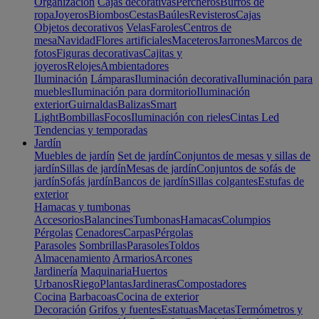
Organización
Cajas decorativas
Percheros
Burros de
ropa
Joyeros
Biombos
Cestas
Baúles
Revisteros
Cajas
Objetos decorativos
Velas
Faroles
Centros de
mesa
Navidad
Flores artificiales
Maceteros
Jarrones
Marcos de
fotos
Figuras decorativas
Cajitas y
joyeros
Relojes
Ambientadores
Iluminación
Lámparas
Iluminación decorativa
Iluminación para
muebles
Iluminación para dormitorio
Iluminación
exterior
Guirnaldas
Balizas
Smart
Light
Bombillas
Focos
Iluminación con rieles
Cintas Led
Tendencias y temporadas
Jardín
Muebles de jardín
Set de jardín
Conjuntos de mesas y sillas de
jardín
Sillas de jardín
Mesas de jardín
Conjuntos de sofás de
jardín
Sofás jardín
Bancos de jardín
Sillas colgantes
Estufas de
exterior
Hamacas y tumbonas
Accesorios
Balancines
Tumbonas
Hamacas
Columpios
Pérgolas
Cenadores
Carpas
Pérgolas
Parasoles
Sombrillas
Parasoles
Toldos
Almacenamiento
Armarios
Arcones
Jardinería
Maquinaria
Huertos
Urbanos
Riego
Plantas
Jardineras
Compostadores
Cocina
Barbacoas
Cocina de exterior
Decoración
Grifos y fuentes
Estatuas
Macetas
Termómetros y