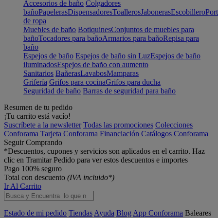
Accesorios de baño
Colgadores
baño
Papeleras
Dispensadores
Toalleros
Jaboneras
Escobillero
Port
de ropa
Muebles de baño
Botiquines
Conjuntos de muebles para
baño
Tocadores para baño
Armarios para baño
Repisa para
baño
Espejos de baño
Espejos de baño sin Luz
Espejos de baño
iluminados
Espejos de baño con aumento
Sanitarios
Bañeras
Lavabos
Mamparas
Grifería
Grifos para cocina
Grifos para ducha
Seguridad de baño
Barras de seguridad para baño
Resumen de tu pedido
¡Tu carrito está vacío!
Suscríbete a la newsletter
Todas las promociones
Colecciones
Conforama
Tarjeta Conforama
Financiación
Catálogos Conforama
Seguir Comprando
*Descuentos, cupones y servicios son aplicados en el carrito. Haz
clic en Tramitar Pedido para ver estos descuentos e importes
Pago 100% seguro
Total con descuento
(IVA incluido*)
Ir Al Carrito
Estado de mi pedido
Tiendas
Ayuda
Blog
App Conforama
Baleares