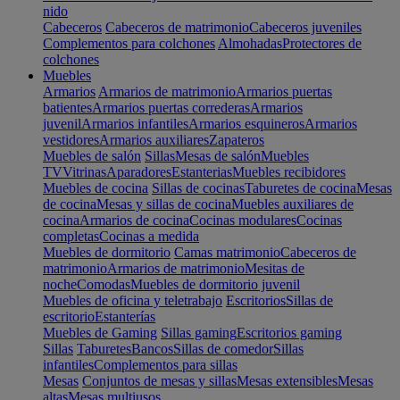
nido
Cabeceros
Cabeceros de matrimonio
Cabeceros juveniles
Complementos para colchones
Almohadas
Protectores de
colchones
Muebles
Armarios
Armarios de matrimonio
Armarios puertas
batientes
Armarios puertas correderas
Armarios
juvenil
Armarios infantiles
Armarios esquineros
Armarios
vestidores
Armarios auxiliares
Zapateros
Muebles de salón
Sillas
Mesas de salón
Muebles
TV
Vitrinas
Aparadores
Estanterias
Muebles recibidores
Muebles de cocina
Sillas de cocinas
Taburetes de cocina
Mesas
de cocina
Mesas y sillas de cocina
Muebles auxiliares de
cocina
Armarios de cocina
Cocinas modulares
Cocinas
completas
Cocinas a medida
Muebles de dormitorio
Camas matrimonio
Cabeceros de
matrimonio
Armarios de matrimonio
Mesitas de
noche
Comodas
Muebles de dormitorio juvenil
Muebles de oficina y teletrabajo
Escritorios
Sillas de
escritorio
Estanterías
Muebles de Gaming
Sillas gaming
Escritorios gaming
Sillas
Taburetes
Bancos
Sillas de comedor
Sillas
infantiles
Complementos para sillas
Mesas
Conjuntos de mesas y sillas
Mesas extensibles
Mesas
altas
Mesas multiusos