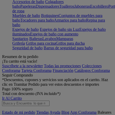
Accesorios de baño
Colgadores
baño
Papeleras
Dispensadores
Toalleros
Jaboneras
Escobillero
Port
de ropa
Muebles de baño
Botiquines
Conjuntos de muebles para
baño
Tocadores para baño
Armarios para baño
Repisa para
baño
Espejos de baño
Espejos de baño sin Luz
Espejos de baño
iluminados
Espejos de baño con aumento
Sanitarios
Bañeras
Lavabos
Mamparas
Grifería
Grifos para cocina
Grifos para ducha
Seguridad de baño
Barras de seguridad para baño
Resumen de tu pedido
¡Tu carrito está vacío!
Suscríbete a la newsletter
Todas las promociones
Colecciones
Conforama
Tarjeta Conforama
Financiación
Catálogos Conforama
Seguir Comprando
*Descuentos, cupones y servicios son aplicados en el carrito. Haz
clic en Tramitar Pedido para ver estos descuentos e importes
Pago 100% seguro
Total con descuento
(IVA incluido*)
Ir Al Carrito
Estado de mi pedido
Tiendas
Ayuda
Blog
App Conforama
Baleares