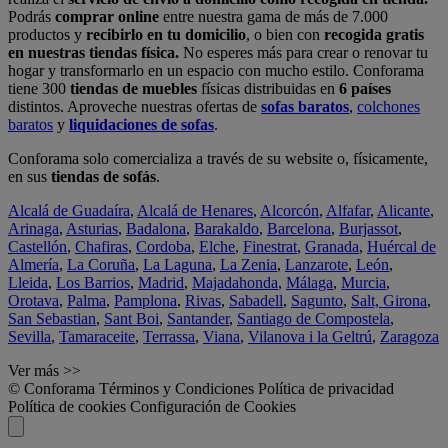
Podrás
comprar online
entre nuestra gama de más de 7.000
productos y
recibirlo en tu domicilio
, o bien con
recogida gratis
en nuestras tiendas física.
No esperes más para crear o renovar tu
hogar y transformarlo en un espacio con mucho estilo. Conforama
tiene 300
tiendas de muebles
físicas distribuidas en
6 países
distintos. Aproveche nuestras ofertas de
sofas baratos
,
colchones
baratos
y
liquidaciones de sofas
.
Conforama solo comercializa a través de su website o, físicamente,
en sus
tiendas de sofás
.
Alcalá de Guadaíra
,
Alcalá de Henares
,
Alcorcón
,
Alfafar
,
Alicante
,
Arinaga
,
Asturias
,
Badalona
,
Barakaldo
,
Barcelona
,
Burjassot
,
Castellón
,
Chafiras
,
Cordoba
,
Elche
,
Finestrat
,
Granada
,
Huércal de
Almería
,
La Coruña
,
La Laguna
,
La Zenia
,
Lanzarote
,
León
,
Lleida
,
Los Barrios
,
Madrid
,
Majadahonda
,
Málaga
,
Murcia
,
Orotava
,
Palma
,
Pamplona
,
Rivas
,
Sabadell
,
Sagunto
,
Salt, Girona
,
San Sebastian
,
Sant Boi
,
Santander
,
Santiago de Compostela
,
Sevilla
,
Tamaraceite
,
Terrassa
,
Viana
,
Vilanova i la Geltrú
,
Zaragoza
Ver más >>
© Conforama
Términos y Condiciones
Política de privacidad
Política de cookies
Configuración de Cookies