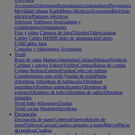
Televisión
Accesorios
Televisores
Reproductores
Adaptadores
Proyectores
Movilidad urbana
Karts
Motos eléctricas
Accesorios
Bicicletas
eléctricas
Patinetes eléctricos
Telefonía
Teléfonos fijos
Gadgets y
complementos
Smartphones
Foto y vídeo
Cámaras de fotos
Trípodes
Videocámaras
Cables
Cables HDMI
Cables de alimentación
Cables
USB
Cables Jack
Consolas y videojuegos
Accesorios
Textil
Ropa de cama
Mantas
Almohadas
Colchas
Sábanas
Nórdicos
Cortinas y estores
Estores
Visillos
Cortinas
Barras de cortina
Cojines
Relleno
Exterior
Fundas
Cojín con relleno
Complementos para sofás
Fundas de sofás
Plaids
Alfombras
Alfombras de habitación
Alfombras
pequeñas
Alfombras antideslizantes
Alfombras de
exterior
Alfombras de baño
Alfombras de salón
Alfombras
infantiles
Textil baño
Albornoces
Toallas
Textil cocina
Manteles
Servilletas
Decoración
Decoración de pared
Letreros
Espejos
Relojes de
pared
Tableros
Canvas
Cuadros pintados a mano
Marcos
Placas
decorativas
Cuadros