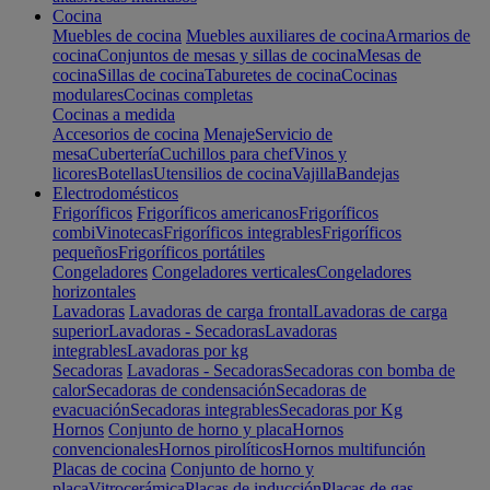
Cocina
Muebles de cocina
Muebles auxiliares de cocina
Armarios de
cocina
Conjuntos de mesas y sillas de cocina
Mesas de
cocina
Sillas de cocina
Taburetes de cocina
Cocinas
modulares
Cocinas completas
Cocinas a medida
Accesorios de cocina
Menaje
Servicio de
mesa
Cubertería
Cuchillos para chef
Vinos y
licores
Botellas
Utensilios de cocina
Vajilla
Bandejas
Electrodomésticos
Frigoríficos
Frigoríficos americanos
Frigoríficos
combi
Vinotecas
Frigoríficos integrables
Frigoríficos
pequeños
Frigoríficos portátiles
Congeladores
Congeladores verticales
Congeladores
horizontales
Lavadoras
Lavadoras de carga frontal
Lavadoras de carga
superior
Lavadoras - Secadoras
Lavadoras
integrables
Lavadoras por kg
Secadoras
Lavadoras - Secadoras
Secadoras con bomba de
calor
Secadoras de condensación
Secadoras de
evacuación
Secadoras integrables
Secadoras por Kg
Hornos
Conjunto de horno y placa
Hornos
convencionales
Hornos pirolíticos
Hornos multifunción
Placas de cocina
Conjunto de horno y
placa
Vitrocerámica
Placas de inducción
Placas de gas