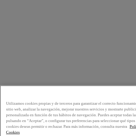
Utilizamos cookies propias y de terceros para garantizar el correcto funcionami
sitio web, analizar la navegación, mejorar nuestros servicios y mostrarte public
personalizada en función de tus hábitos de navegación. Puedes aceptar todas la
pulsando en “Aceptar”, o configurar tus preferencias para seleccionar qué tipos
cookies deseas permitir o rechazar. Para más información, consulta nuestra
Pol
Cookies