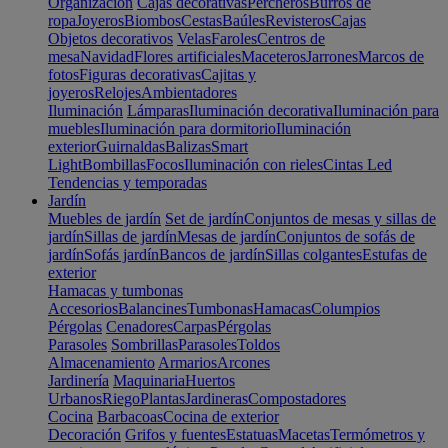
Organización
Cajas decorativas
Percheros
Burros de
ropa
Joyeros
Biombos
Cestas
Baúles
Revisteros
Cajas
Objetos decorativos
Velas
Faroles
Centros de
mesa
Navidad
Flores artificiales
Maceteros
Jarrones
Marcos de
fotos
Figuras decorativas
Cajitas y
joyeros
Relojes
Ambientadores
Iluminación
Lámparas
Iluminación decorativa
Iluminación para
muebles
Iluminación para dormitorio
Iluminación
exterior
Guirnaldas
Balizas
Smart
Light
Bombillas
Focos
Iluminación con rieles
Cintas Led
Tendencias y temporadas
Jardín
Muebles de jardín
Set de jardín
Conjuntos de mesas y sillas de
jardín
Sillas de jardín
Mesas de jardín
Conjuntos de sofás de
jardín
Sofás jardín
Bancos de jardín
Sillas colgantes
Estufas de
exterior
Hamacas y tumbonas
Accesorios
Balancines
Tumbonas
Hamacas
Columpios
Pérgolas
Cenadores
Carpas
Pérgolas
Parasoles
Sombrillas
Parasoles
Toldos
Almacenamiento
Armarios
Arcones
Jardinería
Maquinaria
Huertos
Urbanos
Riego
Plantas
Jardineras
Compostadores
Cocina
Barbacoas
Cocina de exterior
Decoración
Grifos y fuentes
Estatuas
Macetas
Termómetros y