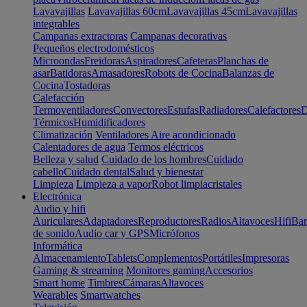
Lavavajillas
Lavavajillas 60cm
Lavavajillas 45cm
Lavavajillas
integrables
Campanas extractoras
Campanas decorativas
Pequeños electrodomésticos
Microondas
Freidoras
Aspiradores
Cafeteras
Planchas de
asar
Batidoras
Amasadores
Robots de Cocina
Balanzas de
Cocina
Tostadoras
Calefacción
Termoventiladores
Convectores
Estufas
Radiadores
Calefactores
D
Térmicos
Humidificadores
Climatización
Ventiladores
Aire acondicionado
Calentadores de agua
Termos eléctricos
Belleza y salud
Cuidado de los hombres
Cuidado
cabello
Cuidado dental
Salud y bienestar
Limpieza
Limpieza a vapor
Robot limpiacristales
Electrónica
Audio y hifi
Auriculares
Adaptadores
Reproductores
Radios
Altavoces
Hifi
Bar
de sonido
Audio car y GPS
Micrófonos
Informática
Almacenamiento
Tablets
Complementos
Portátiles
Impresoras
Gaming & streaming
Monitores gaming
Accesorios
Smart home
Timbres
Cámaras
Altavoces
Wearables
Smartwatches