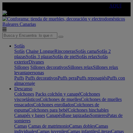
🔵Cambia tu electro con
-10% EXTRA
de descuento ☑️
AQUÍ
Baleares
Canarias
Sofás
Sofás
Chaise Longue
Rinconeras
Sofás cama
Sofás 2
plazas
Sofás 3 plazas
Sofás de piel
Sofás relax
Sofás
exterior
Divanes
Sillones
Sillones decorativos
Sillones relax
Sillones relax
levantapersonas
Puffs
Puffs decorativos
Puffs pera
Puffs reposapiés
Puffs con
almacenaje
Descanso
Colchones
Packs colchón y canapé
Colchones
viscoelásticos
Colchones de muelles
Colchones de muelles
ensacados
Colchones enrollados
Colchones de
espuma
Colchones para bebé
Colchones hinchables
Canapés y bases
Canapés
Base tapizadas
Somieres
Patas de
somieres
Camas
Camas de matrimonio
Camas dobles
Camas
individuales
Camas juveniles
Camas infantiles
Literas
Camas