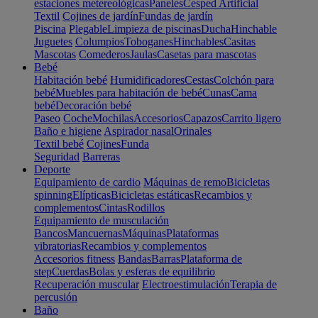
estaciones metereológicas
Paneles
Cesped Artificial
Textil
Cojines de jardín
Fundas de jardín
Piscina
Plegable
Limpieza de piscinas
Ducha
Hinchable
Juguetes
Columpios
Toboganes
Hinchables
Casitas
Mascotas
Comederos
Jaulas
Casetas para mascotas
Bebé
Habitación bebé
Humidificadores
Cestas
Colchón para
bebé
Muebles para habitación de bebé
Cunas
Cama
bebé
Decoración bebé
Paseo
Coche
Mochilas
Accesorios
Capazos
Carrito ligero
Baño e higiene
Aspirador nasal
Orinales
Textil bebé
Cojines
Funda
Seguridad
Barreras
Deporte
Equipamiento de cardio
Máquinas de remo
Bicicletas
spinning
Elípticas
Bicicletas estáticas
Recambios y
complementos
Cintas
Rodillos
Equipamiento de musculación
Bancos
Mancuernas
Máquinas
Plataformas
vibratorias
Recambios y complementos
Accesorios fitness
Bandas
Barras
Plataforma de
step
Cuerdas
Bolas y esferas de equilibrio
Recuperación muscular
Electroestimulación
Terapia de
percusión
Baño