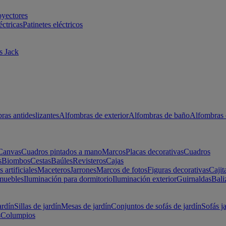
oyectores
éctricas
Patinetes eléctricos
s Jack
ras antideslizantes
Alfombras de exterior
Alfombras de baño
Alfombras 
Canvas
Cuadros pintados a mano
Marcos
Placas decorativas
Cuadros
s
Biombos
Cestas
Baúles
Revisteros
Cajas
s artificiales
Maceteros
Jarrones
Marcos de fotos
Figuras decorativas
Cajit
muebles
Iluminación para dormitorio
Iluminación exterior
Guirnaldas
Bali
ardín
Sillas de jardín
Mesas de jardín
Conjuntos de sofás de jardín
Sofás j
s
Columpios