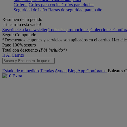
Grifería
Grifos para cocina
Grifos para ducha
Seguridad de baño
Barras de seguridad para baño
Resumen de tu pedido
¡Tu carrito está vacío!
Suscríbete a la newsletter
Todas las promociones
Colecciones Confo
Seguir Comprando
*Descuentos, cupones y servicios son aplicados en el carrito. Haz cli
Pago 100% seguro
Total con descuento
(IVA incluido*)
Ir Al Carrito
Estado de mi pedido
Tiendas
Ayuda
Blog
App Conforama
Baleares
C