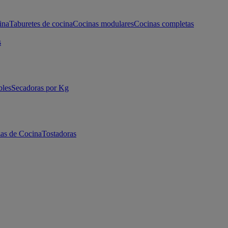
ina
Taburetes de cocina
Cocinas modulares
Cocinas completas
s
bles
Secadoras por Kg
as de Cocina
Tostadoras