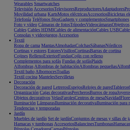
Wearables
Smartwatches
Televisión
Accesorios
Televisores
Reproductores
Adaptadores
Pr
Movilidad urbana
Karts
Motos eléctricas
Accesorios
Bicicletas el
Telefonía
Teléfonos fijos
Gadgets y complementos
Smartphones
Foto y vídeo
Cámaras de fotos
Trípodes
Videocámaras
Objetivos
Cables
Cables HDMI
Cables de alimentación
Cables USB
Cable
Consolas y videojuegos
Accesorios
Textil
Ropa de cama
Mantas
Almohadas
Colchas
Sábanas
Nórdicos
Cortinas y estores
Estores
Visillos
Cortinas
Barras de cortina
Cojines
Relleno
Exterior
Fundas
Cojín con relleno
Complementos para sofás
Fundas de sofás
Plaids
Alfombras
Alfombras de habitación
Alfombras pequeñas
Alfomb
Textil baño
Albornoces
Toallas
Textil cocina
Manteles
Servilletas
Decoración
Decoración de pared
Letreros
Espejos
Relojes de pared
Tableros
Organización
Cajas decorativas
Percheros
Burros de ropa
Joyero
Objetos decorativos
Velas
Faroles
Centros de mesa
Navidad
Flore
Iluminación
Lámparas
Iluminación decorativa
Iluminación para 
Tendencias y temporadas
Jardín
Muebles de jardín
Set de jardín
Conjuntos de mesas y sillas de j
Hamacas y tumbonas
Accesorios
Balancines
Tumbonas
Hamaca
Pérgolas
Cenadores
Carpas
Pérgolas