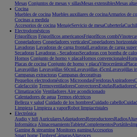
Mesas
Conjuntos de mesas y sillas
Mesas extensibles
Mesas alta
Cocina
Muebles de cocina
Muebles auxiliares de cocina
Armarios de co
Cocinas a medida
Accesorios de cocina
Menaje
Servicio de mesa
Cubertería
Cuchil
Electrodomésticos
Frigoríficos
Frigoríficos americanos
Frigoríficos combi
Vinoteca
Congeladores
Congeladores verticales
Congeladores horizontal
Lavadoras
Lavadoras de carga frontal
Lavadoras de carga super
Secadoras
Lavadoras - Secadoras
Secadoras con bomba de calo
Hornos
Conjunto de horno y placa
Hornos convencionales
Horno
Placas de cocina
Conjunto de horno y placa
Vitrocerámica
Placa
Lavavajillas
Lavavajillas 60cm
Lavavajillas 45cm
Lavavajillas i
Campanas extractoras
Campanas decorativas
Pequeños electrodomésticos
Microondas
Freidoras
Aspiradores
C
Calefacción
Termoventiladores
Convectores
Estufas
Radiadores
C
Climatización
Ventiladores
Aire acondicionado
Calentadores de agua
Termos eléctricos
Belleza y salud
Cuidado de los hombres
Cuidado cabello
Cuidad
Limpieza
Limpieza a vapor
Robot limpiacristales
Electrónica
Audio y hifi
Auriculares
Adaptadores
Reproductores
Radios
Alta
Informática
Almacenamiento
Tablets
Complementos
Portátiles
Im
Gaming & streaming
Monitores gaming
Accesorios
Smart home
Timbres
Cámaras
Altavoces