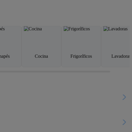
napés
Cocina
Frigoríficos
Lavadoras