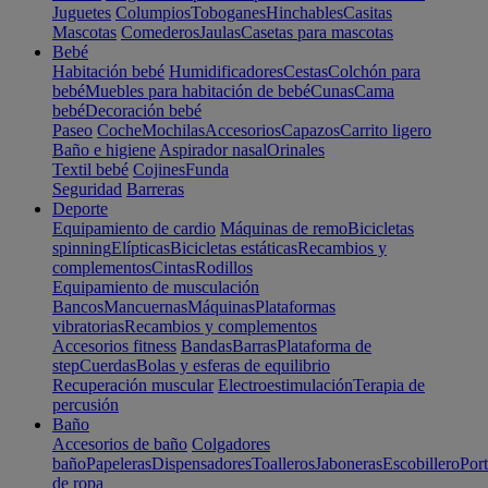
Juguetes
Columpios
Toboganes
Hinchables
Casitas
Mascotas
Comederos
Jaulas
Casetas para mascotas
Bebé
Habitación bebé
Humidificadores
Cestas
Colchón para
bebé
Muebles para habitación de bebé
Cunas
Cama
bebé
Decoración bebé
Paseo
Coche
Mochilas
Accesorios
Capazos
Carrito ligero
Baño e higiene
Aspirador nasal
Orinales
Textil bebé
Cojines
Funda
Seguridad
Barreras
Deporte
Equipamiento de cardio
Máquinas de remo
Bicicletas
spinning
Elípticas
Bicicletas estáticas
Recambios y
complementos
Cintas
Rodillos
Equipamiento de musculación
Bancos
Mancuernas
Máquinas
Plataformas
vibratorias
Recambios y complementos
Accesorios fitness
Bandas
Barras
Plataforma de
step
Cuerdas
Bolas y esferas de equilibrio
Recuperación muscular
Electroestimulación
Terapia de
percusión
Baño
Accesorios de baño
Colgadores
baño
Papeleras
Dispensadores
Toalleros
Jaboneras
Escobillero
Port
de ropa