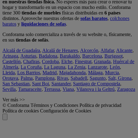
en nuestras tiendas física.
No esperes más para crear o renovar tu
hogar y transformarlo en un espacio con mucho estilo. Conforama
tiene 300
tiendas de muebles
físicas distribuidas en
6 países
distintos. Aproveche nuestras ofertas de
sofas baratos
,
colchones
baratos
y
liquidaciones de sofas
.
Conforama solo comercializa a través de su website o, físicamente,
en sus
tiendas de sofás
.
Alcalá de Guadaíra
,
Alcalá de Henares
,
Alcorcón
,
Alfafar
,
Alicante
,
Arinaga
,
Asturias
,
Badalona
,
Barakaldo
,
Barcelona
,
Burjassot
,
Castellón
,
Chafiras
,
Cordoba
,
Elche
,
Finestrat
,
Granada
,
Huércal de
Almería
,
La Coruña
,
La Laguna
,
La Zenia
,
Lanzarote
,
León
,
Lleida
,
Los Barrios
,
Madrid
,
Majadahonda
,
Málaga
,
Murcia
,
Orotava
,
Palma
,
Pamplona
,
Rivas
,
Sabadell
,
Sagunto
,
Salt, Girona
,
San Sebastian
,
Sant Boi
,
Santander
,
Santiago de Compostela
,
Sevilla
,
Tamaraceite
,
Terrassa
,
Viana
,
Vilanova i la Geltrú
,
Zaragoza
Ver más >>
© Conforama
Términos y Condiciones
Política de privacidad
Política de cookies
Configuración de Cookies