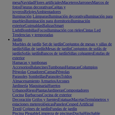
mesa
Navidad
Flores artificiales
Maceteros
Jarrones
Marcos de
fotos
Figuras decorativas
Cajitas y
joyeros
Relojes
Ambientadores
Iluminación
Lámparas
Iluminación decorativa
Iluminación para
muebles
Iluminación para dormitorio
Iluminación
exterior
Guirnaldas
Balizas
Smart
Light
Bombillas
Focos
Iluminación con rieles
Cintas Led
Tendencias y temporadas
Jardín
Muebles de jardín
Set de jardín
Conjuntos de mesas y sillas de
jardín
Sillas de jardín
Mesas de jardín
Conjuntos de sofás de
jardín
Sofás jardín
Bancos de jardín
Sillas colgantes
Estufas de
exterior
Hamacas y tumbonas
Accesorios
Balancines
Tumbonas
Hamacas
Columpios
Pérgolas
Cenadores
Carpas
Pérgolas
Parasoles
Sombrillas
Parasoles
Toldos
Almacenamiento
Armarios
Arcones
Jardinería
Maquinaria
Huertos
Urbanos
Riego
Plantas
Jardineras
Compostadores
Cocina
Barbacoas
Cocina de exterior
Decoración
Grifos y fuentes
Estatuas
Macetas
Termómetros y
estaciones metereológicas
Paneles
Cesped Artificial
Textil
Cojines de jardín
Fundas de jardín
Piscina
Plegable
Limpieza de piscinas
Ducha
Hinchable