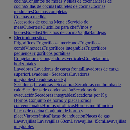
cocina
Conjuntos de mesas y sillas de cocina
Mesas de
cocina
Sillas de cocina
Taburetes de cocina
Cocinas
modulares
Cocinas completas
Cocinas a medida
Accesorios de cocina
Menaje
Servicio de
mesa
Cubertería
Cuchillos para chef
Vinos y
licores
Botellas
Utensilios de cocina
Vajilla
Bandejas
Electrodomésticos
Frigoríficos
Frigoríficos americanos
Frigoríficos
combi
Vinotecas
Frigoríficos integrables
Frigoríficos
pequeños
Frigoríficos portátiles
Congeladores
Congeladores verticales
Congeladores
horizontales
Lavadoras
Lavadoras de carga frontal
Lavadoras de carga
superior
Lavadoras - Secadoras
Lavadoras
integrables
Lavadoras por kg
Secadoras
Lavadoras - Secadoras
Secadoras con bomba de
calor
Secadoras de condensación
Secadoras de
evacuación
Secadoras integrables
Secadoras por Kg
Hornos
Conjunto de horno y placa
Hornos
convencionales
Hornos pirolíticos
Hornos multifunción
Placas de cocina
Conjunto de horno y
placa
Vitrocerámica
Placas de inducción
Placas de gas
Lavavajillas
Lavavajillas 60cm
Lavavajillas 45cm
Lavavajillas
integrables