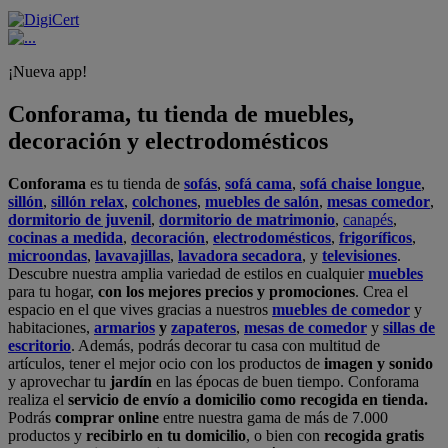
¡Nueva app!
Conforama, tu tienda de muebles,
decoración y electrodomésticos
Conforama
es tu tienda de
sofás
,
sofá cama
,
sofá chaise longue
,
sillón
,
sillón relax
,
colchones
,
muebles de salón
,
mesas comedor
,
dormitorio de juvenil
,
dormitorio de matrimonio
,
canapés
,
cocinas a medida
,
decoración
,
electrodomésticos
,
frigoríficos
,
microondas
,
lavavajillas
,
lavadora secadora
, y
televisiones
.
Descubre nuestra amplia variedad de estilos en cualquier
muebles
para tu hogar,
con los mejores precios y promociones
. Crea el
espacio en el que vives gracias a nuestros
muebles de comedor
y
habitaciones,
armarios
y
zapateros
,
mesas de comedor
y
sillas de
escritorio
. Además, podrás decorar tu casa con multitud de
artículos, tener el mejor ocio con los productos de
imagen y sonido
y aprovechar tu
jardín
en las épocas de buen tiempo. Conforama
realiza el
servicio de envío a domicilio como recogida en tienda.
Podrás
comprar online
entre nuestra gama de más de 7.000
productos y
recibirlo en tu domicilio
, o bien con
recogida gratis