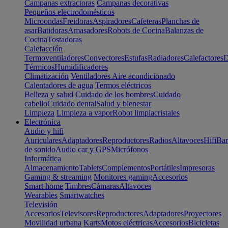
Campanas extractoras
Campanas decorativas
Pequeños electrodomésticos
Microondas
Freidoras
Aspiradores
Cafeteras
Planchas de
asar
Batidoras
Amasadores
Robots de Cocina
Balanzas de
Cocina
Tostadoras
Calefacción
Termoventiladores
Convectores
Estufas
Radiadores
Calefactores
D
Térmicos
Humidificadores
Climatización
Ventiladores
Aire acondicionado
Calentadores de agua
Termos eléctricos
Belleza y salud
Cuidado de los hombres
Cuidado
cabello
Cuidado dental
Salud y bienestar
Limpieza
Limpieza a vapor
Robot limpiacristales
Electrónica
Audio y hifi
Auriculares
Adaptadores
Reproductores
Radios
Altavoces
Hifi
Bar
de sonido
Audio car y GPS
Micrófonos
Informática
Almacenamiento
Tablets
Complementos
Portátiles
Impresoras
Gaming & streaming
Monitores gaming
Accesorios
Smart home
Timbres
Cámaras
Altavoces
Wearables
Smartwatches
Televisión
Accesorios
Televisores
Reproductores
Adaptadores
Proyectores
Movilidad urbana
Karts
Motos eléctricas
Accesorios
Bicicletas