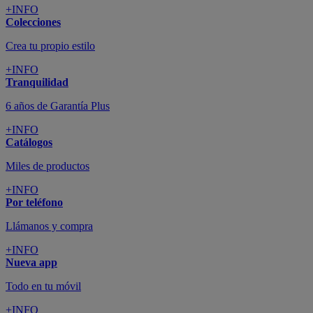
+INFO
Colecciones
Crea tu propio estilo
+INFO
Tranquilidad
6 años de Garantía Plus
+INFO
Catálogos
Miles de productos
+INFO
Por teléfono
Llámanos y compra
+INFO
Nueva app
Todo en tu móvil
+INFO