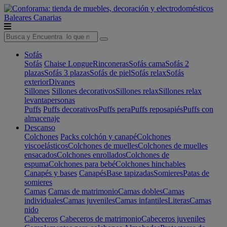
Baleares
Canarias
Sofás
Sofás
Chaise Longue
Rinconeras
Sofás cama
Sofás 2
plazas
Sofás 3 plazas
Sofás de piel
Sofás relax
Sofás
exterior
Divanes
Sillones
Sillones decorativos
Sillones relax
Sillones relax
levantapersonas
Puffs
Puffs decorativos
Puffs pera
Puffs reposapiés
Puffs con
almacenaje
Descanso
Colchones
Packs colchón y canapé
Colchones
viscoelásticos
Colchones de muelles
Colchones de muelles
ensacados
Colchones enrollados
Colchones de
espuma
Colchones para bebé
Colchones hinchables
Canapés y bases
Canapés
Base tapizadas
Somieres
Patas de
somieres
Camas
Camas de matrimonio
Camas dobles
Camas
individuales
Camas juveniles
Camas infantiles
Literas
Camas
nido
Cabeceros
Cabeceros de matrimonio
Cabeceros juveniles