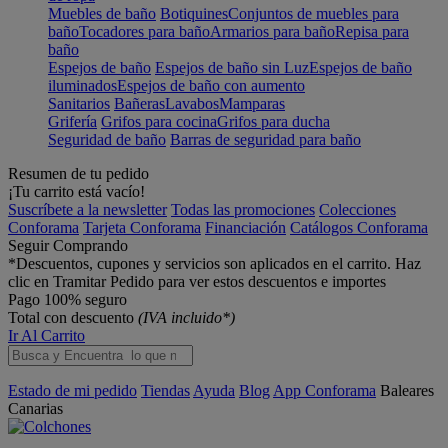
Muebles de baño
Botiquines
Conjuntos de muebles para
baño
Tocadores para baño
Armarios para baño
Repisa para
baño
Espejos de baño
Espejos de baño sin Luz
Espejos de baño
iluminados
Espejos de baño con aumento
Sanitarios
Bañeras
Lavabos
Mamparas
Grifería
Grifos para cocina
Grifos para ducha
Seguridad de baño
Barras de seguridad para baño
Resumen de tu pedido
¡Tu carrito está vacío!
Suscríbete a la newsletter
Todas las promociones
Colecciones
Conforama
Tarjeta Conforama
Financiación
Catálogos Conforama
Seguir Comprando
*Descuentos, cupones y servicios son aplicados en el carrito. Haz
clic en Tramitar Pedido para ver estos descuentos e importes
Pago 100% seguro
Total con descuento
(IVA incluido*)
Ir Al Carrito
Estado de mi pedido
Tiendas
Ayuda
Blog
App Conforama
Baleares
Canarias