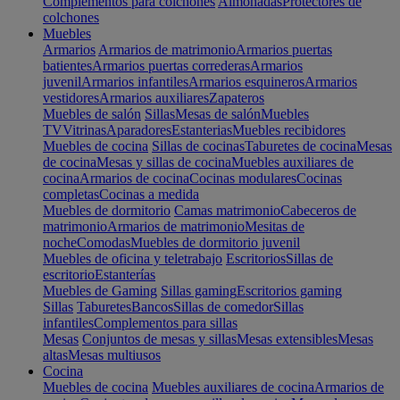
Complementos para colchones
Almohadas
Protectores de
colchones
Muebles
Armarios
Armarios de matrimonio
Armarios puertas
batientes
Armarios puertas correderas
Armarios
juvenil
Armarios infantiles
Armarios esquineros
Armarios
vestidores
Armarios auxiliares
Zapateros
Muebles de salón
Sillas
Mesas de salón
Muebles
TV
Vitrinas
Aparadores
Estanterias
Muebles recibidores
Muebles de cocina
Sillas de cocinas
Taburetes de cocina
Mesas
de cocina
Mesas y sillas de cocina
Muebles auxiliares de
cocina
Armarios de cocina
Cocinas modulares
Cocinas
completas
Cocinas a medida
Muebles de dormitorio
Camas matrimonio
Cabeceros de
matrimonio
Armarios de matrimonio
Mesitas de
noche
Comodas
Muebles de dormitorio juvenil
Muebles de oficina y teletrabajo
Escritorios
Sillas de
escritorio
Estanterías
Muebles de Gaming
Sillas gaming
Escritorios gaming
Sillas
Taburetes
Bancos
Sillas de comedor
Sillas
infantiles
Complementos para sillas
Mesas
Conjuntos de mesas y sillas
Mesas extensibles
Mesas
altas
Mesas multiusos
Cocina
Muebles de cocina
Muebles auxiliares de cocina
Armarios de