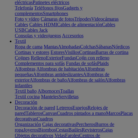
eléctricas
Patinetes eléctricos
Telefonía
Teléfonos fijos
Gadgets y
complementos
Smartphones
Foto y vídeo
Cámaras de fotos
Trípodes
Videocámaras
Cables
Cables HDMI
Cables de alimentación
Cables
USB
Cables Jack
Consolas y videojuegos
Accesorios
Textil
Ropa de cama
Mantas
Almohadas
Colchas
Sábanas
Nórdicos
Cortinas y estores
Estores
Visillos
Cortinas
Barras de cortina
Cojines
Relleno
Exterior
Fundas
Cojín con relleno
Complementos para sofás
Fundas de sofás
Plaids
Alfombras
Alfombras de habitación
Alfombras
pequeñas
Alfombras antideslizantes
Alfombras de
exterior
Alfombras de baño
Alfombras de salón
Alfombras
infantiles
Textil baño
Albornoces
Toallas
Textil cocina
Manteles
Servilletas
Decoración
Decoración de pared
Letreros
Espejos
Relojes de
pared
Tableros
Canvas
Cuadros pintados a mano
Marcos
Placas
decorativas
Cuadros
Organización
Cajas decorativas
Percheros
Burros de
ropa
Joyeros
Biombos
Cestas
Baúles
Revisteros
Cajas
Objetos decorativos
Velas
Faroles
Centros de