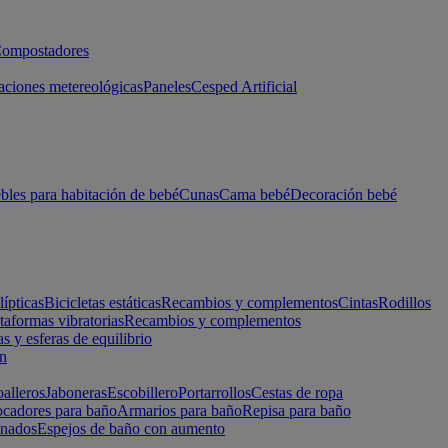
ompostadores
aciones metereológicas
Paneles
Cesped Artificial
les para habitación de bebé
Cunas
Cama bebé
Decoración bebé
lípticas
Bicicletas estáticas
Recambios y complementos
Cintas
Rodillos
taformas vibratorias
Recambios y complementos
s y esferas de equilibrio
ón
alleros
Jaboneras
Escobillero
Portarrollos
Cestas de ropa
cadores para baño
Armarios para baño
Repisa para baño
inados
Espejos de baño con aumento