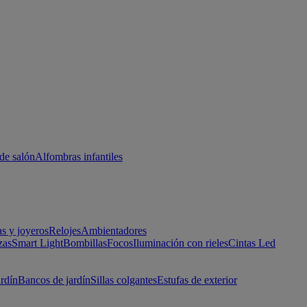
de salón
Alfombras infantiles
as y joyeros
Relojes
Ambientadores
zas
Smart Light
Bombillas
Focos
Iluminación con rieles
Cintas Led
ardín
Bancos de jardín
Sillas colgantes
Estufas de exterior