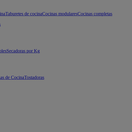
ina
Taburetes de cocina
Cocinas modulares
Cocinas completas
s
bles
Secadoras por Kg
as de Cocina
Tostadoras