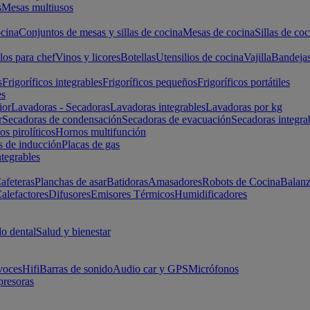
s
Mesas multiusos
cina
Conjuntos de mesas y sillas de cocina
Mesas de cocina
Sillas de coc
los para chef
Vinos y licores
Botellas
Utensilios de cocina
Vajilla
Bandeja
s
Frigoríficos integrables
Frigoríficos pequeños
Frigoríficos portátiles
es
ior
Lavadoras - Secadoras
Lavadoras integrables
Lavadoras por kg
r
Secadoras de condensación
Secadoras de evacuación
Secadoras integra
s pirolíticos
Hornos multifunción
s de inducción
Placas de gas
ntegrables
afeteras
Planchas de asar
Batidoras
Amasadores
Robots de Cocina
Balanz
alefactores
Difusores
Emisores Térmicos
Humidificadores
o dental
Salud y bienestar
voces
Hifi
Barras de sonido
Audio car y GPS
Micrófonos
presoras