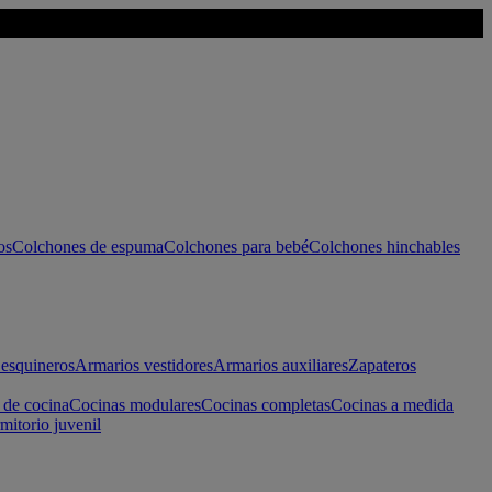
os
Colchones de espuma
Colchones para bebé
Colchones hinchables
esquineros
Armarios vestidores
Armarios auxiliares
Zapateros
 de cocina
Cocinas modulares
Cocinas completas
Cocinas a medida
mitorio juvenil