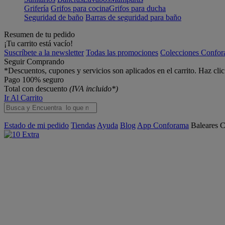
Grifería
Grifos para cocina
Grifos para ducha
Seguridad de baño
Barras de seguridad para baño
Resumen de tu pedido
¡Tu carrito está vacío!
Suscríbete a la newsletter
Todas las promociones
Colecciones Confo
Seguir Comprando
*Descuentos, cupones y servicios son aplicados en el carrito. Haz cli
Pago 100% seguro
Total con descuento
(IVA incluido*)
Ir Al Carrito
Estado de mi pedido
Tiendas
Ayuda
Blog
App Conforama
Baleares
C