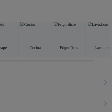
napés
Cocina
Frigoríficos
Lavadoras