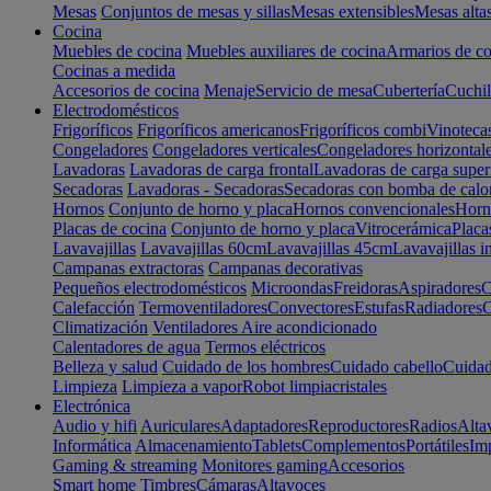
Mesas
Conjuntos de mesas y sillas
Mesas extensibles
Mesas alta
Cocina
Muebles de cocina
Muebles auxiliares de cocina
Armarios de co
Cocinas a medida
Accesorios de cocina
Menaje
Servicio de mesa
Cubertería
Cuchil
Electrodomésticos
Frigoríficos
Frigoríficos americanos
Frigoríficos combi
Vinoteca
Congeladores
Congeladores verticales
Congeladores horizontal
Lavadoras
Lavadoras de carga frontal
Lavadoras de carga super
Secadoras
Lavadoras - Secadoras
Secadoras con bomba de calo
Hornos
Conjunto de horno y placa
Hornos convencionales
Horno
Placas de cocina
Conjunto de horno y placa
Vitrocerámica
Placa
Lavavajillas
Lavavajillas 60cm
Lavavajillas 45cm
Lavavajillas i
Campanas extractoras
Campanas decorativas
Pequeños electrodomésticos
Microondas
Freidoras
Aspiradores
C
Calefacción
Termoventiladores
Convectores
Estufas
Radiadores
C
Climatización
Ventiladores
Aire acondicionado
Calentadores de agua
Termos eléctricos
Belleza y salud
Cuidado de los hombres
Cuidado cabello
Cuidad
Limpieza
Limpieza a vapor
Robot limpiacristales
Electrónica
Audio y hifi
Auriculares
Adaptadores
Reproductores
Radios
Alta
Informática
Almacenamiento
Tablets
Complementos
Portátiles
Im
Gaming & streaming
Monitores gaming
Accesorios
Smart home
Timbres
Cámaras
Altavoces