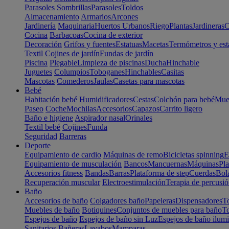
Parasoles
Sombrillas
Parasoles
Toldos
Almacenamiento
Armarios
Arcones
Jardinería
Maquinaria
Huertos Urbanos
Riego
Plantas
Jardineras
C
Cocina
Barbacoas
Cocina de exterior
Decoración
Grifos y fuentes
Estatuas
Macetas
Termómetros y est
Textil
Cojines de jardín
Fundas de jardín
Piscina
Plegable
Limpieza de piscinas
Ducha
Hinchable
Juguetes
Columpios
Toboganes
Hinchables
Casitas
Mascotas
Comederos
Jaulas
Casetas para mascotas
Bebé
Habitación bebé
Humidificadores
Cestas
Colchón para bebé
Mueb
Paseo
Coche
Mochilas
Accesorios
Capazos
Carrito ligero
Baño e higiene
Aspirador nasal
Orinales
Textil bebé
Cojines
Funda
Seguridad
Barreras
Deporte
Equipamiento de cardio
Máquinas de remo
Bicicletas spinning
E
Equipamiento de musculación
Bancos
Mancuernas
Máquinas
Pla
Accesorios fitness
Bandas
Barras
Plataforma de step
Cuerdas
Bola
Recuperación muscular
Electroestimulación
Terapia de percusi
Baño
Accesorios de baño
Colgadores baño
Papeleras
Dispensadores
To
Muebles de baño
Botiquines
Conjuntos de muebles para baño
To
Espejos de baño
Espejos de baño sin Luz
Espejos de baño ilum
Sanitarios
Bañeras
Lavabos
Mamparas