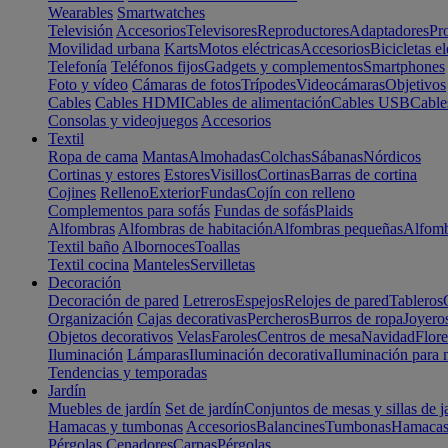
Wearables
Smartwatches
Televisión
Accesorios
Televisores
Reproductores
Adaptadores
Pr
Movilidad urbana
Karts
Motos eléctricas
Accesorios
Bicicletas el
Telefonía
Teléfonos fijos
Gadgets y complementos
Smartphones
Foto y vídeo
Cámaras de fotos
Trípodes
Videocámaras
Objetivos
Cables
Cables HDMI
Cables de alimentación
Cables USB
Cable
Consolas y videojuegos
Accesorios
Textil
Ropa de cama
Mantas
Almohadas
Colchas
Sábanas
Nórdicos
Cortinas y estores
Estores
Visillos
Cortinas
Barras de cortina
Cojines
Relleno
Exterior
Fundas
Cojín con relleno
Complementos para sofás
Fundas de sofás
Plaids
Alfombras
Alfombras de habitación
Alfombras pequeñas
Alfomb
Textil baño
Albornoces
Toallas
Textil cocina
Manteles
Servilletas
Decoración
Decoración de pared
Letreros
Espejos
Relojes de pared
Tableros
Organización
Cajas decorativas
Percheros
Burros de ropa
Joyero
Objetos decorativos
Velas
Faroles
Centros de mesa
Navidad
Flore
Iluminación
Lámparas
Iluminación decorativa
Iluminación para 
Tendencias y temporadas
Jardín
Muebles de jardín
Set de jardín
Conjuntos de mesas y sillas de j
Hamacas y tumbonas
Accesorios
Balancines
Tumbonas
Hamaca
Pérgolas
Cenadores
Carpas
Pérgolas