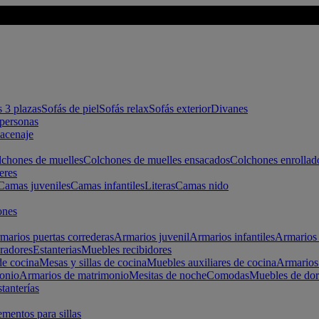
s 3 plazas
Sofás de piel
Sofás relax
Sofás exterior
Divanes
apersonas
macenaje
chones de muelles
Colchones de muelles ensacados
Colchones enrollad
eres
Camas juveniles
Camas infantiles
Literas
Camas nido
ones
marios puertas correderas
Armarios juvenil
Armarios infantiles
Armarios 
radores
Estanterias
Muebles recibidores
e cocina
Mesas y sillas de cocina
Muebles auxiliares de cocina
Armarios
onio
Armarios de matrimonio
Mesitas de noche
Comodas
Muebles de dor
tanterías
entos para sillas