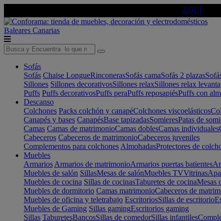
🔵Cambia tu electro con
-10% EXTRA
de descuento ☑️
AQUÍ
Baleares
Canarias
Sofás
Sofás
Chaise Longue
Rinconeras
Sofás cama
Sofás 2 plazas
Sofá
Sillones
Sillones decorativos
Sillones relax
Sillones relax levant
Puffs
Puffs decorativos
Puffs pera
Puffs reposapiés
Puffs con al
Descanso
Colchones
Packs colchón y canapé
Colchones viscoelásticos
Col
Canapés y bases
Canapés
Base tapizadas
Somieres
Patas de somi
Camas
Camas de matrimonio
Camas dobles
Camas individuales
Cabeceros
Cabeceros de matrimonio
Cabeceros juveniles
Complementos para colchones
Almohadas
Protectores de colch
Muebles
Armarios
Armarios de matrimonio
Armarios puertas batientes
Ar
Muebles de salón
Sillas
Mesas de salón
Muebles TV
Vitrinas
Apa
Muebles de cocina
Sillas de cocinas
Taburetes de cocina
Mesas d
Muebles de dormitorio
Camas matrimonio
Cabeceros de matrim
Muebles de oficina y teletrabajo
Escritorios
Sillas de escritorio
Es
Muebles de Gaming
Sillas gaming
Escritorios gaming
Sillas
Taburetes
Bancos
Sillas de comedor
Sillas infantiles
Complem