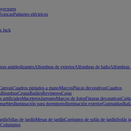
oyectores
éctricas
Patinetes eléctricos
s Jack
ras antideslizantes
Alfombras de exterior
Alfombras de baño
Alfombras 
Canvas
Cuadros pintados a mano
Marcos
Placas decorativas
Cuadros
s
Biombos
Cestas
Baúles
Revisteros
Cajas
s artificiales
Maceteros
Jarrones
Marcos de fotos
Figuras decorativas
Cajit
muebles
Iluminación para dormitorio
Iluminación exterior
Guirnaldas
Bali
ardín
Sillas de jardín
Mesas de jardín
Conjuntos de sofás de jardín
Sofás j
s
Columpios