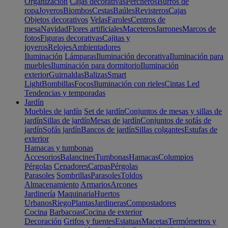
Organización
Cajas decorativas
Percheros
Burros de
ropa
Joyeros
Biombos
Cestas
Baúles
Revisteros
Cajas
Objetos decorativos
Velas
Faroles
Centros de
mesa
Navidad
Flores artificiales
Maceteros
Jarrones
Marcos de
fotos
Figuras decorativas
Cajitas y
joyeros
Relojes
Ambientadores
Iluminación
Lámparas
Iluminación decorativa
Iluminación para
muebles
Iluminación para dormitorio
Iluminación
exterior
Guirnaldas
Balizas
Smart
Light
Bombillas
Focos
Iluminación con rieles
Cintas Led
Tendencias y temporadas
Jardín
Muebles de jardín
Set de jardín
Conjuntos de mesas y sillas de
jardín
Sillas de jardín
Mesas de jardín
Conjuntos de sofás de
jardín
Sofás jardín
Bancos de jardín
Sillas colgantes
Estufas de
exterior
Hamacas y tumbonas
Accesorios
Balancines
Tumbonas
Hamacas
Columpios
Pérgolas
Cenadores
Carpas
Pérgolas
Parasoles
Sombrillas
Parasoles
Toldos
Almacenamiento
Armarios
Arcones
Jardinería
Maquinaria
Huertos
Urbanos
Riego
Plantas
Jardineras
Compostadores
Cocina
Barbacoas
Cocina de exterior
Decoración
Grifos y fuentes
Estatuas
Macetas
Termómetros y