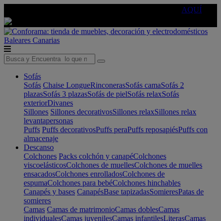
🔵Cambia tu electro con
-10% EXTRA
de descuento ☑️
AQUÍ
Baleares
Canarias
Sofás
Sofás
Chaise Longue
Rinconeras
Sofás cama
Sofás 2
plazas
Sofás 3 plazas
Sofás de piel
Sofás relax
Sofás
exterior
Divanes
Sillones
Sillones decorativos
Sillones relax
Sillones relax
levantapersonas
Puffs
Puffs decorativos
Puffs pera
Puffs reposapiés
Puffs con
almacenaje
Descanso
Colchones
Packs colchón y canapé
Colchones
viscoelásticos
Colchones de muelles
Colchones de muelles
ensacados
Colchones enrollados
Colchones de
espuma
Colchones para bebé
Colchones hinchables
Canapés y bases
Canapés
Base tapizadas
Somieres
Patas de
somieres
Camas
Camas de matrimonio
Camas dobles
Camas
individuales
Camas juveniles
Camas infantiles
Literas
Camas