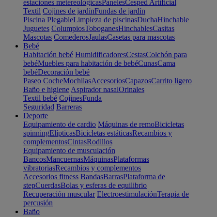
estaciones metereológicas
Paneles
Cesped Artificial
Textil
Cojines de jardín
Fundas de jardín
Piscina
Plegable
Limpieza de piscinas
Ducha
Hinchable
Juguetes
Columpios
Toboganes
Hinchables
Casitas
Mascotas
Comederos
Jaulas
Casetas para mascotas
Bebé
Habitación bebé
Humidificadores
Cestas
Colchón para
bebé
Muebles para habitación de bebé
Cunas
Cama
bebé
Decoración bebé
Paseo
Coche
Mochilas
Accesorios
Capazos
Carrito ligero
Baño e higiene
Aspirador nasal
Orinales
Textil bebé
Cojines
Funda
Seguridad
Barreras
Deporte
Equipamiento de cardio
Máquinas de remo
Bicicletas
spinning
Elípticas
Bicicletas estáticas
Recambios y
complementos
Cintas
Rodillos
Equipamiento de musculación
Bancos
Mancuernas
Máquinas
Plataformas
vibratorias
Recambios y complementos
Accesorios fitness
Bandas
Barras
Plataforma de
step
Cuerdas
Bolas y esferas de equilibrio
Recuperación muscular
Electroestimulación
Terapia de
percusión
Baño