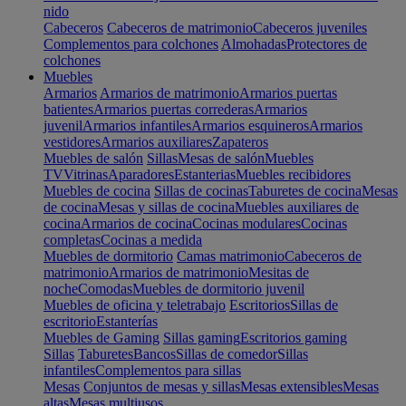
nido
Cabeceros
Cabeceros de matrimonio
Cabeceros juveniles
Complementos para colchones
Almohadas
Protectores de
colchones
Muebles
Armarios
Armarios de matrimonio
Armarios puertas
batientes
Armarios puertas correderas
Armarios
juvenil
Armarios infantiles
Armarios esquineros
Armarios
vestidores
Armarios auxiliares
Zapateros
Muebles de salón
Sillas
Mesas de salón
Muebles
TV
Vitrinas
Aparadores
Estanterias
Muebles recibidores
Muebles de cocina
Sillas de cocinas
Taburetes de cocina
Mesas
de cocina
Mesas y sillas de cocina
Muebles auxiliares de
cocina
Armarios de cocina
Cocinas modulares
Cocinas
completas
Cocinas a medida
Muebles de dormitorio
Camas matrimonio
Cabeceros de
matrimonio
Armarios de matrimonio
Mesitas de
noche
Comodas
Muebles de dormitorio juvenil
Muebles de oficina y teletrabajo
Escritorios
Sillas de
escritorio
Estanterías
Muebles de Gaming
Sillas gaming
Escritorios gaming
Sillas
Taburetes
Bancos
Sillas de comedor
Sillas
infantiles
Complementos para sillas
Mesas
Conjuntos de mesas y sillas
Mesas extensibles
Mesas
altas
Mesas multiusos