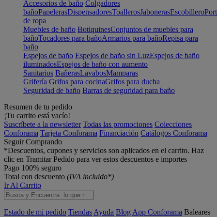
Accesorios de baño
Colgadores
baño
Papeleras
Dispensadores
Toalleros
Jaboneras
Escobillero
Port
de ropa
Muebles de baño
Botiquines
Conjuntos de muebles para
baño
Tocadores para baño
Armarios para baño
Repisa para
baño
Espejos de baño
Espejos de baño sin Luz
Espejos de baño
iluminados
Espejos de baño con aumento
Sanitarios
Bañeras
Lavabos
Mamparas
Grifería
Grifos para cocina
Grifos para ducha
Seguridad de baño
Barras de seguridad para baño
Resumen de tu pedido
¡Tu carrito está vacío!
Suscríbete a la newsletter
Todas las promociones
Colecciones
Conforama
Tarjeta Conforama
Financiación
Catálogos Conforama
Seguir Comprando
*Descuentos, cupones y servicios son aplicados en el carrito. Haz
clic en Tramitar Pedido para ver estos descuentos e importes
Pago 100% seguro
Total con descuento
(IVA incluido*)
Ir Al Carrito
Estado de mi pedido
Tiendas
Ayuda
Blog
App Conforama
Baleares