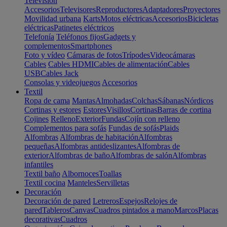
Televisión
Accesorios
Televisores
Reproductores
Adaptadores
Proyectores
Movilidad urbana
Karts
Motos eléctricas
Accesorios
Bicicletas
eléctricas
Patinetes eléctricos
Telefonía
Teléfonos fijos
Gadgets y
complementos
Smartphones
Foto y vídeo
Cámaras de fotos
Trípodes
Videocámaras
Cables
Cables HDMI
Cables de alimentación
Cables
USB
Cables Jack
Consolas y videojuegos
Accesorios
Textil
Ropa de cama
Mantas
Almohadas
Colchas
Sábanas
Nórdicos
Cortinas y estores
Estores
Visillos
Cortinas
Barras de cortina
Cojines
Relleno
Exterior
Fundas
Cojín con relleno
Complementos para sofás
Fundas de sofás
Plaids
Alfombras
Alfombras de habitación
Alfombras
pequeñas
Alfombras antideslizantes
Alfombras de
exterior
Alfombras de baño
Alfombras de salón
Alfombras
infantiles
Textil baño
Albornoces
Toallas
Textil cocina
Manteles
Servilletas
Decoración
Decoración de pared
Letreros
Espejos
Relojes de
pared
Tableros
Canvas
Cuadros pintados a mano
Marcos
Placas
decorativas
Cuadros