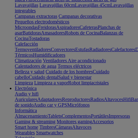
Lavavajillas
Lavavajillas 60cm
Lavavajillas 45cm
Lavavajillas
integrables
Campanas extractoras
Campanas decorativas
Pequeños electrodomésticos
Microondas
Freidoras
Aspiradores
Cafeteras
Planchas de
asar
Batidoras
Amasadores
Robots de Cocina
Balanzas de
Cocina
Tostadoras
Calefacción
Termoventiladores
Convectores
Estufas
Radiadores
Calefactores
D
Térmicos
Humidificadores
Climatización
Ventiladores
Aire acondicionado
Calentadores de agua
Termos eléctricos
Belleza y salud
Cuidado de los hombres
Cuidado
cabello
Cuidado dental
Salud y bienestar
Limpieza
Limpieza a vapor
Robot limpiacristales
Electrónica
Audio y hifi
Auriculares
Adaptadores
Reproductores
Radios
Altavoces
Hifi
Bar
de sonido
Audio car y GPS
Micrófonos
Informática
Almacenamiento
Tablets
Complementos
Portátiles
Impresoras
Gaming & streaming
Monitores gaming
Accesorios
Smart home
Timbres
Cámaras
Altavoces
Wearables
Smartwatches