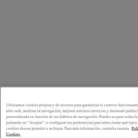
Utilizamos cookies propias y de terceros para garantizar el correcto funcionami
sitio web, analizar la navegación, mejorar nuestros servicios y mostrarte public
personalizada en función de tus hábitos de navegación. Puedes aceptar todas la
pulsando en “Aceptar”, o configurar tus preferencias para seleccionar qué tipos
cookies deseas permitir o rechazar. Para más información, consulta nuestra
Pol
Cookies