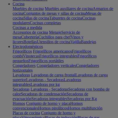
Cocina
Muebles de cocina
Muebles auxiliares de cocina
Armarios de
cocina
Conjuntos de mesas y sillas de cocina
Mesas de
cocina
Sillas de cocina
Taburetes de cocina
Cocinas
modulares
Cocinas completas
Cocinas a medida
Accesorios de cocina
Menaje
Servicio de
mesa
Cubertería
Cuchillos para chef
Vinos y
licores
Botellas
Utensilios de cocina
Vajilla
Bandejas
Electrodomésticos
Frigoríficos
Frigoríficos americanos
Frigoríficos
combi
Vinotecas
Frigoríficos integrables
Frigoríficos
pequeños
Frigoríficos portátiles
Congeladores
Congeladores verticales
Congeladores
horizontales
Lavadoras
Lavadoras de carga frontal
Lavadoras de carga
superior
Lavadoras - Secadoras
Lavadoras
integrables
Lavadoras por kg
Secadoras
Lavadoras - Secadoras
Secadoras con bomba de
calor
Secadoras de condensación
Secadoras de
evacuación
Secadoras integrables
Secadoras por Kg
Hornos
Conjunto de horno y placa
Hornos
convencionales
Hornos pirolíticos
Hornos multifunción
Placas de cocina
Conjunto de horno y
placa
Vitrocerámica
Placas de inducción
Placas de gas