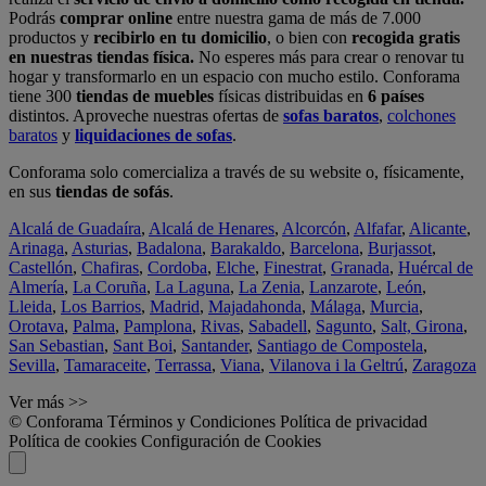
Podrás
comprar online
entre nuestra gama de más de 7.000
productos y
recibirlo en tu domicilio
, o bien con
recogida gratis
en nuestras tiendas física.
No esperes más para crear o renovar tu
hogar y transformarlo en un espacio con mucho estilo. Conforama
tiene 300
tiendas de muebles
físicas distribuidas en
6 países
distintos. Aproveche nuestras ofertas de
sofas baratos
,
colchones
baratos
y
liquidaciones de sofas
.
Conforama solo comercializa a través de su website o, físicamente,
en sus
tiendas de sofás
.
Alcalá de Guadaíra
,
Alcalá de Henares
,
Alcorcón
,
Alfafar
,
Alicante
,
Arinaga
,
Asturias
,
Badalona
,
Barakaldo
,
Barcelona
,
Burjassot
,
Castellón
,
Chafiras
,
Cordoba
,
Elche
,
Finestrat
,
Granada
,
Huércal de
Almería
,
La Coruña
,
La Laguna
,
La Zenia
,
Lanzarote
,
León
,
Lleida
,
Los Barrios
,
Madrid
,
Majadahonda
,
Málaga
,
Murcia
,
Orotava
,
Palma
,
Pamplona
,
Rivas
,
Sabadell
,
Sagunto
,
Salt, Girona
,
San Sebastian
,
Sant Boi
,
Santander
,
Santiago de Compostela
,
Sevilla
,
Tamaraceite
,
Terrassa
,
Viana
,
Vilanova i la Geltrú
,
Zaragoza
Ver más >>
© Conforama
Términos y Condiciones
Política de privacidad
Política de cookies
Configuración de Cookies