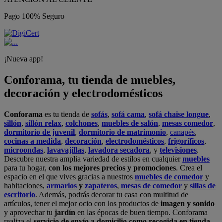
Pago 100% Seguro
¡Nueva app!
Conforama, tu tienda de muebles,
decoración y electrodomésticos
Conforama
es tu tienda de
sofás
,
sofá cama
,
sofá chaise longue
,
sillón
,
sillón relax
,
colchones
,
muebles de salón
,
mesas comedor
,
dormitorio de juvenil
,
dormitorio de matrimonio
,
canapés
,
cocinas a medida
,
decoración
,
electrodomésticos
,
frigoríficos
,
microondas
,
lavavajillas
,
lavadora secadora
, y
televisiones
.
Descubre nuestra amplia variedad de estilos en cualquier
muebles
para tu hogar,
con los mejores precios y promociones
. Crea el
espacio en el que vives gracias a nuestros
muebles de comedor
y
habitaciones,
armarios
y
zapateros
,
mesas de comedor
y
sillas de
escritorio
. Además, podrás decorar tu casa con multitud de
artículos, tener el mejor ocio con los productos de
imagen y sonido
y aprovechar tu
jardín
en las épocas de buen tiempo. Conforama
realiza el
servicio de envío a domicilio como recogida en tienda.