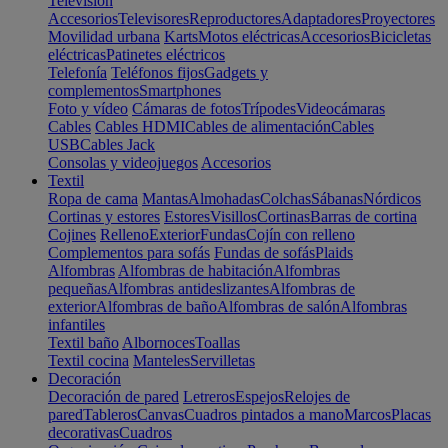
Televisión
Accesorios
Televisores
Reproductores
Adaptadores
Proyectores
Movilidad urbana
Karts
Motos eléctricas
Accesorios
Bicicletas
eléctricas
Patinetes eléctricos
Telefonía
Teléfonos fijos
Gadgets y
complementos
Smartphones
Foto y vídeo
Cámaras de fotos
Trípodes
Videocámaras
Cables
Cables HDMI
Cables de alimentación
Cables
USB
Cables Jack
Consolas y videojuegos
Accesorios
Textil
Ropa de cama
Mantas
Almohadas
Colchas
Sábanas
Nórdicos
Cortinas y estores
Estores
Visillos
Cortinas
Barras de cortina
Cojines
Relleno
Exterior
Fundas
Cojín con relleno
Complementos para sofás
Fundas de sofás
Plaids
Alfombras
Alfombras de habitación
Alfombras
pequeñas
Alfombras antideslizantes
Alfombras de
exterior
Alfombras de baño
Alfombras de salón
Alfombras
infantiles
Textil baño
Albornoces
Toallas
Textil cocina
Manteles
Servilletas
Decoración
Decoración de pared
Letreros
Espejos
Relojes de
pared
Tableros
Canvas
Cuadros pintados a mano
Marcos
Placas
decorativas
Cuadros