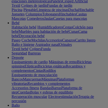
estaciones metereológicas
Paneles
Cesped Artificial
Textil
Cojines de jardín
Fundas de jardín
Piscina
Plegable
Limpieza de piscinas
Ducha
Hinchable
Juguetes
Columpios
Toboganes
Hinchables
Casitas
Mascotas
Comederos
Jaulas
Casetas para mascotas
Bebé
Habitación bebé
Humidificadores
Cestas
Colchón para
bebé
Muebles para habitación de bebé
Cunas
Cama
bebé
Decoración bebé
Paseo
Coche
Mochilas
Accesorios
Capazos
Carrito ligero
Baño e higiene
Aspirador nasal
Orinales
Textil bebé
Cojines
Funda
Seguridad
Barreras
Deporte
Equipamiento de cardio
Máquinas de remo
Bicicletas
spinning
Elípticas
Bicicletas estáticas
Recambios y
complementos
Cintas
Rodillos
Equipamiento de musculación
Bancos
Mancuernas
Máquinas
Plataformas
vibratorias
Recambios y complementos
Accesorios fitness
Bandas
Barras
Plataforma de
step
Cuerdas
Bolas y esferas de equilibrio
Recuperación muscular
Electroestimulación
Terapia de
percusión
Baño