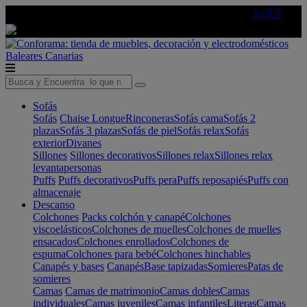
🔵Cambia tu electro con
-10% EXTRA
de descuento ☑️
AQUÍ
Baleares
Canarias
Sofás
Sofás
Chaise Longue
Rinconeras
Sofás cama
Sofás 2
plazas
Sofás 3 plazas
Sofás de piel
Sofás relax
Sofás
exterior
Divanes
Sillones
Sillones decorativos
Sillones relax
Sillones relax
levantapersonas
Puffs
Puffs decorativos
Puffs pera
Puffs reposapiés
Puffs con
almacenaje
Descanso
Colchones
Packs colchón y canapé
Colchones
viscoelásticos
Colchones de muelles
Colchones de muelles
ensacados
Colchones enrollados
Colchones de
espuma
Colchones para bebé
Colchones hinchables
Canapés y bases
Canapés
Base tapizadas
Somieres
Patas de
somieres
Camas
Camas de matrimonio
Camas dobles
Camas
individuales
Camas juveniles
Camas infantiles
Literas
Camas