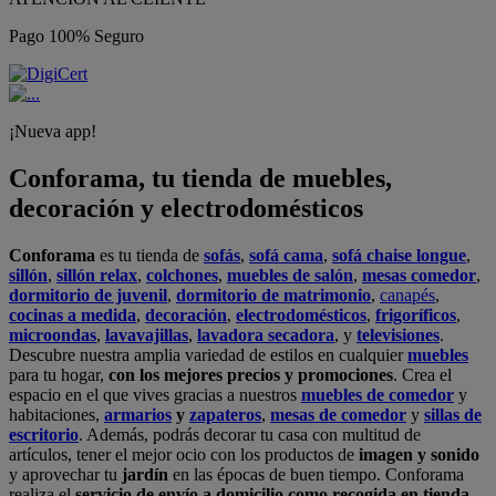
Pago 100% Seguro
¡Nueva app!
Conforama, tu tienda de muebles,
decoración y electrodomésticos
Conforama
es tu tienda de
sofás
,
sofá cama
,
sofá chaise longue
,
sillón
,
sillón relax
,
colchones
,
muebles de salón
,
mesas comedor
,
dormitorio de juvenil
,
dormitorio de matrimonio
,
canapés
,
cocinas a medida
,
decoración
,
electrodomésticos
,
frigoríficos
,
microondas
,
lavavajillas
,
lavadora secadora
, y
televisiones
.
Descubre nuestra amplia variedad de estilos en cualquier
muebles
para tu hogar,
con los mejores precios y promociones
. Crea el
espacio en el que vives gracias a nuestros
muebles de comedor
y
habitaciones,
armarios
y
zapateros
,
mesas de comedor
y
sillas de
escritorio
. Además, podrás decorar tu casa con multitud de
artículos, tener el mejor ocio con los productos de
imagen y sonido
y aprovechar tu
jardín
en las épocas de buen tiempo. Conforama
realiza el
servicio de envío a domicilio como recogida en tienda.