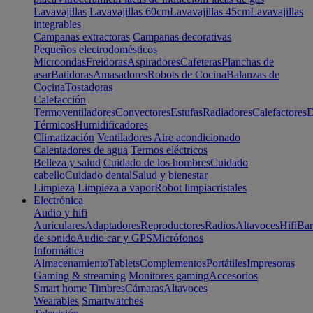
Lavavajillas
Lavavajillas 60cm
Lavavajillas 45cm
Lavavajillas
integrables
Campanas extractoras
Campanas decorativas
Pequeños electrodomésticos
Microondas
Freidoras
Aspiradores
Cafeteras
Planchas de
asar
Batidoras
Amasadores
Robots de Cocina
Balanzas de
Cocina
Tostadoras
Calefacción
Termoventiladores
Convectores
Estufas
Radiadores
Calefactores
D
Térmicos
Humidificadores
Climatización
Ventiladores
Aire acondicionado
Calentadores de agua
Termos eléctricos
Belleza y salud
Cuidado de los hombres
Cuidado
cabello
Cuidado dental
Salud y bienestar
Limpieza
Limpieza a vapor
Robot limpiacristales
Electrónica
Audio y hifi
Auriculares
Adaptadores
Reproductores
Radios
Altavoces
Hifi
Bar
de sonido
Audio car y GPS
Micrófonos
Informática
Almacenamiento
Tablets
Complementos
Portátiles
Impresoras
Gaming & streaming
Monitores gaming
Accesorios
Smart home
Timbres
Cámaras
Altavoces
Wearables
Smartwatches