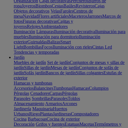
Organización
Cajas decorativas
Percheros
Burros de
ropa
Joyeros
Biombos
Cestas
Baúles
Revisteros
Cajas
Objetos decorativos
Velas
Faroles
Centros de
mesa
Navidad
Flores artificiales
Maceteros
Jarrones
Marcos de
fotos
Figuras decorativas
Cajitas y
joyeros
Relojes
Ambientadores
Iluminación
Lámparas
Iluminación decorativa
Iluminación para
muebles
Iluminación para dormitorio
Iluminación
exterior
Guirnaldas
Balizas
Smart
Light
Bombillas
Focos
Iluminación con rieles
Cintas Led
Tendencias y temporadas
Jardín
Muebles de jardín
Set de jardín
Conjuntos de mesas y sillas de
jardín
Sillas de jardín
Mesas de jardín
Conjuntos de sofás de
jardín
Sofás jardín
Bancos de jardín
Sillas colgantes
Estufas de
exterior
Hamacas y tumbonas
Accesorios
Balancines
Tumbonas
Hamacas
Columpios
Pérgolas
Cenadores
Carpas
Pérgolas
Parasoles
Sombrillas
Parasoles
Toldos
Almacenamiento
Armarios
Arcones
Jardinería
Maquinaria
Huertos
Urbanos
Riego
Plantas
Jardineras
Compostadores
Cocina
Barbacoas
Cocina de exterior
Decoración
Grifos y fuentes
Estatuas
Macetas
Termómetros y