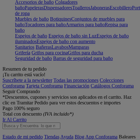
Accesorios de baño
Colgadores
baño
Papeleras
Dispensadores
Toalleros
Jaboneras
Escobillero
Port
de ropa
Muebles de baño
Botiquines
Conjuntos de muebles para
baño
Tocadores para baño
Armarios para baño
Repisa para
baño
Espejos de baño
Espejos de baño sin Luz
Espejos de baño
iluminados
Espejos de baño con aumento
Sanitarios
Bañeras
Lavabos
Mamparas
Grifería
Grifos para cocina
Grifos para ducha
Seguridad de baño
Barras de seguridad para baño
Resumen de tu pedido
¡Tu carrito está vacío!
Suscríbete a la newsletter
Todas las promociones
Colecciones
Conforama
Tarjeta Conforama
Financiación
Catálogos Conforama
Seguir Comprando
*Descuentos, cupones y servicios son aplicados en el carrito. Haz
clic en Tramitar Pedido para ver estos descuentos e importes
Pago 100% seguro
Total con descuento
(IVA incluido*)
Ir Al Carrito
Estado de mi pedido
Tiendas
Ayuda
Blog
App Conforama
Baleares