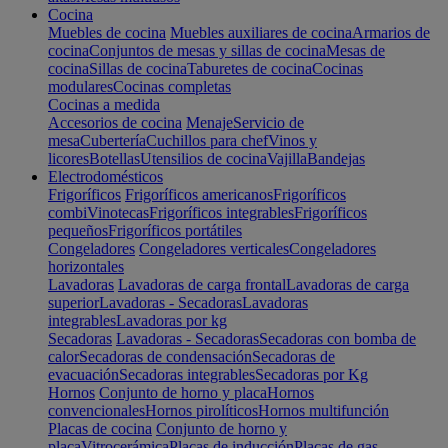
Cocina
Muebles de cocina
Muebles auxiliares de cocina
Armarios de
cocina
Conjuntos de mesas y sillas de cocina
Mesas de
cocina
Sillas de cocina
Taburetes de cocina
Cocinas
modulares
Cocinas completas
Cocinas a medida
Accesorios de cocina
Menaje
Servicio de
mesa
Cubertería
Cuchillos para chef
Vinos y
licores
Botellas
Utensilios de cocina
Vajilla
Bandejas
Electrodomésticos
Frigoríficos
Frigoríficos americanos
Frigoríficos
combi
Vinotecas
Frigoríficos integrables
Frigoríficos
pequeños
Frigoríficos portátiles
Congeladores
Congeladores verticales
Congeladores
horizontales
Lavadoras
Lavadoras de carga frontal
Lavadoras de carga
superior
Lavadoras - Secadoras
Lavadoras
integrables
Lavadoras por kg
Secadoras
Lavadoras - Secadoras
Secadoras con bomba de
calor
Secadoras de condensación
Secadoras de
evacuación
Secadoras integrables
Secadoras por Kg
Hornos
Conjunto de horno y placa
Hornos
convencionales
Hornos pirolíticos
Hornos multifunción
Placas de cocina
Conjunto de horno y
placa
Vitrocerámica
Placas de inducción
Placas de gas