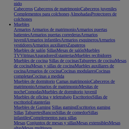
nido
Cabeceros
Cabeceros de matrimonio
Cabeceros juveniles
Complementos para colchones
Almohadas
Protectores de
colchones
Muebles
Armarios
Armarios de matrimonio
Armarios puertas
batientes
Armarios puertas correderas
Armarios
juvenil
Armarios infantiles
Armarios esquineros
Armarios
vestidores
Armarios auxiliares
Zapateros
Muebles de salón
Sillas
Mesas de salón
Muebles
TV
Vitrinas
Aparadores
Estanterias
Muebles recibidores
Muebles de cocina
Sillas de cocinas
Taburetes de cocina
Mesas
de cocina
Mesas y sillas de cocina
Muebles auxiliares de
cocina
Armarios de cocina
Cocinas modulares
Cocinas
completas
Cocinas a medida
Muebles de dormitorio
Camas matrimonio
Cabeceros de
matrimonio
Armarios de matrimonio
Mesitas de
noche
Comodas
Muebles de dormitorio juvenil
Muebles de oficina y teletrabajo
Escritorios
Sillas de
escritorio
Estanterías
Muebles de Gaming
Sillas gaming
Escritorios gaming
Sillas
Taburetes
Bancos
Sillas de comedor
Sillas
infantiles
Complementos para sillas
Mesas
Conjuntos de mesas y sillas
Mesas extensibles
Mesas
altas
Mesas multiusos