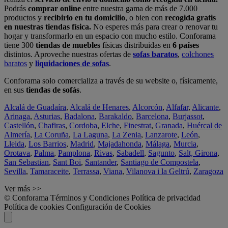
Podrás
comprar online
entre nuestra gama de más de 7.000
productos y
recibirlo en tu domicilio
, o bien con
recogida gratis
en nuestras tiendas física.
No esperes más para crear o renovar tu
hogar y transformarlo en un espacio con mucho estilo. Conforama
tiene 300
tiendas de muebles
físicas distribuidas en
6 países
distintos. Aproveche nuestras ofertas de
sofas baratos
,
colchones
baratos
y
liquidaciones de sofas
.
Conforama solo comercializa a través de su website o, físicamente,
en sus
tiendas de sofás
.
Alcalá de Guadaíra
,
Alcalá de Henares
,
Alcorcón
,
Alfafar
,
Alicante
,
Arinaga
,
Asturias
,
Badalona
,
Barakaldo
,
Barcelona
,
Burjassot
,
Castellón
,
Chafiras
,
Cordoba
,
Elche
,
Finestrat
,
Granada
,
Huércal de
Almería
,
La Coruña
,
La Laguna
,
La Zenia
,
Lanzarote
,
León
,
Lleida
,
Los Barrios
,
Madrid
,
Majadahonda
,
Málaga
,
Murcia
,
Orotava
,
Palma
,
Pamplona
,
Rivas
,
Sabadell
,
Sagunto
,
Salt, Girona
,
San Sebastian
,
Sant Boi
,
Santander
,
Santiago de Compostela
,
Sevilla
,
Tamaraceite
,
Terrassa
,
Viana
,
Vilanova i la Geltrú
,
Zaragoza
Ver más >>
© Conforama
Términos y Condiciones
Política de privacidad
Política de cookies
Configuración de Cookies