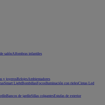
de salón
Alfombras infantiles
as y joyeros
Relojes
Ambientadores
zas
Smart Light
Bombillas
Focos
Iluminación con rieles
Cintas Led
ardín
Bancos de jardín
Sillas colgantes
Estufas de exterior