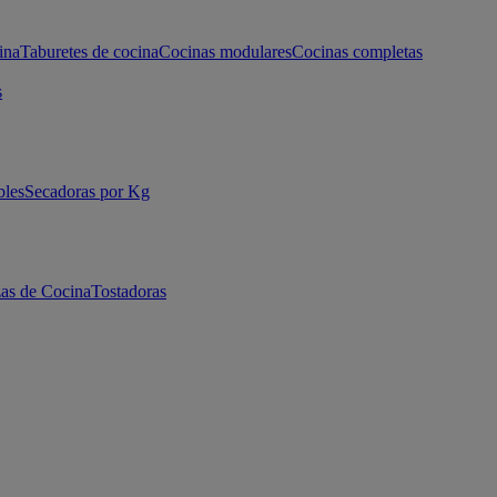
ina
Taburetes de cocina
Cocinas modulares
Cocinas completas
s
bles
Secadoras por Kg
as de Cocina
Tostadoras