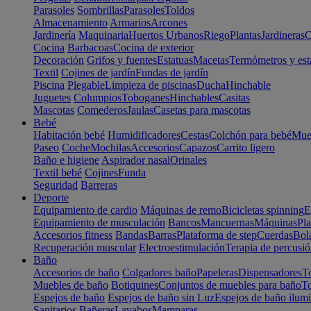
Parasoles
Sombrillas
Parasoles
Toldos
Almacenamiento
Armarios
Arcones
Jardinería
Maquinaria
Huertos Urbanos
Riego
Plantas
Jardineras
C
Cocina
Barbacoas
Cocina de exterior
Decoración
Grifos y fuentes
Estatuas
Macetas
Termómetros y est
Textil
Cojines de jardín
Fundas de jardín
Piscina
Plegable
Limpieza de piscinas
Ducha
Hinchable
Juguetes
Columpios
Toboganes
Hinchables
Casitas
Mascotas
Comederos
Jaulas
Casetas para mascotas
Bebé
Habitación bebé
Humidificadores
Cestas
Colchón para bebé
Mueb
Paseo
Coche
Mochilas
Accesorios
Capazos
Carrito ligero
Baño e higiene
Aspirador nasal
Orinales
Textil bebé
Cojines
Funda
Seguridad
Barreras
Deporte
Equipamiento de cardio
Máquinas de remo
Bicicletas spinning
E
Equipamiento de musculación
Bancos
Mancuernas
Máquinas
Pla
Accesorios fitness
Bandas
Barras
Plataforma de step
Cuerdas
Bola
Recuperación muscular
Electroestimulación
Terapia de percusi
Baño
Accesorios de baño
Colgadores baño
Papeleras
Dispensadores
To
Muebles de baño
Botiquines
Conjuntos de muebles para baño
To
Espejos de baño
Espejos de baño sin Luz
Espejos de baño ilum
Sanitarios
Bañeras
Lavabos
Mamparas