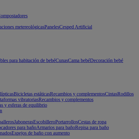
ompostadores
aciones metereológicas
Paneles
Cesped Artificial
les para habitación de bebé
Cunas
Cama bebé
Decoración bebé
lípticas
Bicicletas estáticas
Recambios y complementos
Cintas
Rodillos
taformas vibratorias
Recambios y complementos
s y esferas de equilibrio
ón
alleros
Jaboneras
Escobillero
Portarrollos
Cestas de ropa
cadores para baño
Armarios para baño
Repisa para baño
inados
Espejos de baño con aumento