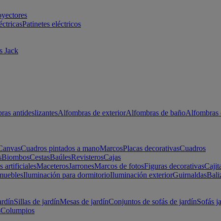
oyectores
éctricas
Patinetes eléctricos
s Jack
ras antideslizantes
Alfombras de exterior
Alfombras de baño
Alfombras 
Canvas
Cuadros pintados a mano
Marcos
Placas decorativas
Cuadros
s
Biombos
Cestas
Baúles
Revisteros
Cajas
s artificiales
Maceteros
Jarrones
Marcos de fotos
Figuras decorativas
Cajit
muebles
Iluminación para dormitorio
Iluminación exterior
Guirnaldas
Bali
ardín
Sillas de jardín
Mesas de jardín
Conjuntos de sofás de jardín
Sofás j
s
Columpios