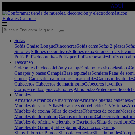
🔵Cambia tu electro con
-10% EXTRA
de descuento ☑️
AQUÍ
Baleares
Canarias
Sofás
Sofás
Chaise Longue
Rinconeras
Sofás cama
Sofás 2 plazas
Sofá
Sillones
Sillones decorativos
Sillones relax
Sillones relax levant
Puffs
Puffs decorativos
Puffs pera
Puffs reposapiés
Puffs con al
Descanso
Colchones
Packs colchón y canapé
Colchones viscoelásticos
Col
Canapés y bases
Canapés
Base tapizadas
Somieres
Patas de somi
Camas
Camas de matrimonio
Camas dobles
Camas individuales
Cabeceros
Cabeceros de matrimonio
Cabeceros juveniles
Complementos para colchones
Almohadas
Protectores de colch
Muebles
Armarios
Armarios de matrimonio
Armarios puertas batientes
Ar
Muebles de salón
Sillas
Mesas de salón
Muebles TV
Vitrinas
Apa
Muebles de cocina
Sillas de cocinas
Taburetes de cocina
Mesas d
Muebles de dormitorio
Camas matrimonio
Cabeceros de matrim
Muebles de oficina y teletrabajo
Escritorios
Sillas de escritorio
Es
Muebles de Gaming
Sillas gaming
Escritorios gaming
Sillas
Taburetes
Bancos
Sillas de comedor
Sillas infantiles
Complem