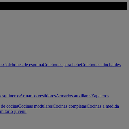
os
Colchones de espuma
Colchones para bebé
Colchones hinchables
esquineros
Armarios vestidores
Armarios auxiliares
Zapateros
 de cocina
Cocinas modulares
Cocinas completas
Cocinas a medida
mitorio juvenil