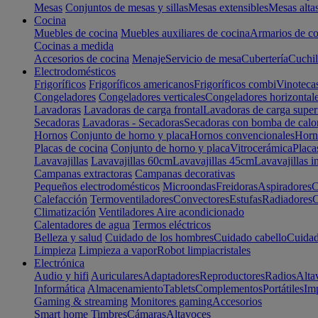
Mesas
Conjuntos de mesas y sillas
Mesas extensibles
Mesas alta
Cocina
Muebles de cocina
Muebles auxiliares de cocina
Armarios de co
Cocinas a medida
Accesorios de cocina
Menaje
Servicio de mesa
Cubertería
Cuchil
Electrodomésticos
Frigoríficos
Frigoríficos americanos
Frigoríficos combi
Vinoteca
Congeladores
Congeladores verticales
Congeladores horizontal
Lavadoras
Lavadoras de carga frontal
Lavadoras de carga super
Secadoras
Lavadoras - Secadoras
Secadoras con bomba de calo
Hornos
Conjunto de horno y placa
Hornos convencionales
Horno
Placas de cocina
Conjunto de horno y placa
Vitrocerámica
Placa
Lavavajillas
Lavavajillas 60cm
Lavavajillas 45cm
Lavavajillas i
Campanas extractoras
Campanas decorativas
Pequeños electrodomésticos
Microondas
Freidoras
Aspiradores
C
Calefacción
Termoventiladores
Convectores
Estufas
Radiadores
C
Climatización
Ventiladores
Aire acondicionado
Calentadores de agua
Termos eléctricos
Belleza y salud
Cuidado de los hombres
Cuidado cabello
Cuidad
Limpieza
Limpieza a vapor
Robot limpiacristales
Electrónica
Audio y hifi
Auriculares
Adaptadores
Reproductores
Radios
Alta
Informática
Almacenamiento
Tablets
Complementos
Portátiles
Im
Gaming & streaming
Monitores gaming
Accesorios
Smart home
Timbres
Cámaras
Altavoces