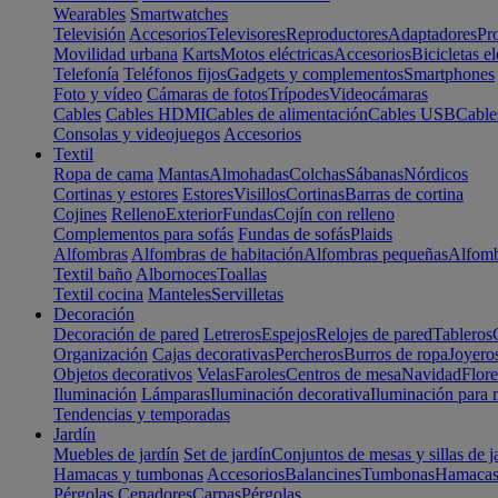
Wearables
Smartwatches
Televisión
Accesorios
Televisores
Reproductores
Adaptadores
Pr
Movilidad urbana
Karts
Motos eléctricas
Accesorios
Bicicletas el
Telefonía
Teléfonos fijos
Gadgets y complementos
Smartphones
Foto y vídeo
Cámaras de fotos
Trípodes
Videocámaras
Cables
Cables HDMI
Cables de alimentación
Cables USB
Cable
Consolas y videojuegos
Accesorios
Textil
Ropa de cama
Mantas
Almohadas
Colchas
Sábanas
Nórdicos
Cortinas y estores
Estores
Visillos
Cortinas
Barras de cortina
Cojines
Relleno
Exterior
Fundas
Cojín con relleno
Complementos para sofás
Fundas de sofás
Plaids
Alfombras
Alfombras de habitación
Alfombras pequeñas
Alfomb
Textil baño
Albornoces
Toallas
Textil cocina
Manteles
Servilletas
Decoración
Decoración de pared
Letreros
Espejos
Relojes de pared
Tableros
Organización
Cajas decorativas
Percheros
Burros de ropa
Joyero
Objetos decorativos
Velas
Faroles
Centros de mesa
Navidad
Flore
Iluminación
Lámparas
Iluminación decorativa
Iluminación para 
Tendencias y temporadas
Jardín
Muebles de jardín
Set de jardín
Conjuntos de mesas y sillas de j
Hamacas y tumbonas
Accesorios
Balancines
Tumbonas
Hamaca
Pérgolas
Cenadores
Carpas
Pérgolas