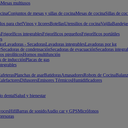
s
Mesas multiusos
cina
Conjuntos de mesas y sillas de cocina
Mesas de cocina
Sillas de coc
los para chef
Vinos y licores
Botellas
Utensilios de cocina
Vajilla
Bandeja
s
Frigoríficos integrables
Frigoríficos pequeños
Frigoríficos portátiles
es
ior
Lavadoras - Secadoras
Lavadoras integrables
Lavadoras por kg
r
Secadoras de condensación
Secadoras de evacuación
Secadoras integra
s pirolíticos
Hornos multifunción
s de inducción
Placas de gas
ntegrables
afeteras
Planchas de asar
Batidoras
Amasadores
Robots de Cocina
Balanz
alefactores
Difusores
Emisores Térmicos
Humidificadores
o dental
Salud y bienestar
voces
Hifi
Barras de sonido
Audio car y GPS
Micrófonos
presoras