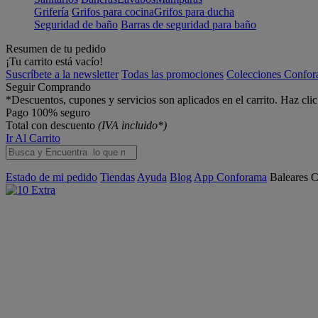
Grifería
Grifos para cocina
Grifos para ducha
Seguridad de baño
Barras de seguridad para baño
Resumen de tu pedido
¡Tu carrito está vacío!
Suscríbete a la newsletter
Todas las promociones
Colecciones Confo
Seguir Comprando
*Descuentos, cupones y servicios son aplicados en el carrito. Haz cli
Pago 100% seguro
Total con descuento
(IVA incluido*)
Ir Al Carrito
Estado de mi pedido
Tiendas
Ayuda
Blog
App Conforama
Baleares
C