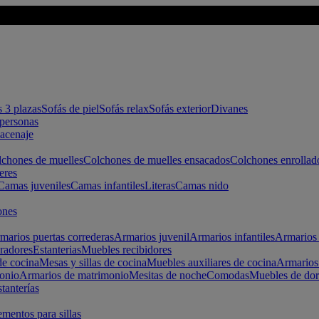
s 3 plazas
Sofás de piel
Sofás relax
Sofás exterior
Divanes
apersonas
macenaje
chones de muelles
Colchones de muelles ensacados
Colchones enrollad
eres
Camas juveniles
Camas infantiles
Literas
Camas nido
ones
marios puertas correderas
Armarios juvenil
Armarios infantiles
Armarios 
radores
Estanterias
Muebles recibidores
e cocina
Mesas y sillas de cocina
Muebles auxiliares de cocina
Armarios
onio
Armarios de matrimonio
Mesitas de noche
Comodas
Muebles de dor
tanterías
entos para sillas