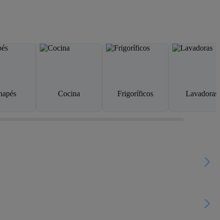
napés
Cocina
Frigoríficos
Lavadoras