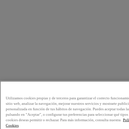
Utilizamos cookies propias y de terceros para garantizar el correcto funcionami
sitio web, analizar la navegación, mejorar nuestros servicios y mostrarte public
personalizada en función de tus hábitos de navegación. Puedes aceptar todas la
pulsando en “Aceptar”, o configurar tus preferencias para seleccionar qué tipos
cookies deseas permitir o rechazar. Para más información, consulta nuestra
Pol
Cookies