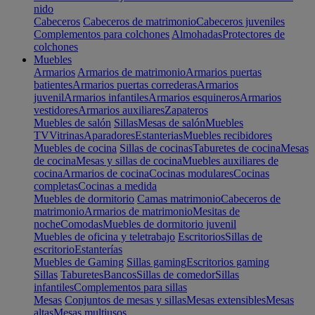
nido
Cabeceros
Cabeceros de matrimonio
Cabeceros juveniles
Complementos para colchones
Almohadas
Protectores de
colchones
Muebles
Armarios
Armarios de matrimonio
Armarios puertas
batientes
Armarios puertas correderas
Armarios
juvenil
Armarios infantiles
Armarios esquineros
Armarios
vestidores
Armarios auxiliares
Zapateros
Muebles de salón
Sillas
Mesas de salón
Muebles
TV
Vitrinas
Aparadores
Estanterias
Muebles recibidores
Muebles de cocina
Sillas de cocinas
Taburetes de cocina
Mesas
de cocina
Mesas y sillas de cocina
Muebles auxiliares de
cocina
Armarios de cocina
Cocinas modulares
Cocinas
completas
Cocinas a medida
Muebles de dormitorio
Camas matrimonio
Cabeceros de
matrimonio
Armarios de matrimonio
Mesitas de
noche
Comodas
Muebles de dormitorio juvenil
Muebles de oficina y teletrabajo
Escritorios
Sillas de
escritorio
Estanterías
Muebles de Gaming
Sillas gaming
Escritorios gaming
Sillas
Taburetes
Bancos
Sillas de comedor
Sillas
infantiles
Complementos para sillas
Mesas
Conjuntos de mesas y sillas
Mesas extensibles
Mesas
altas
Mesas multiusos