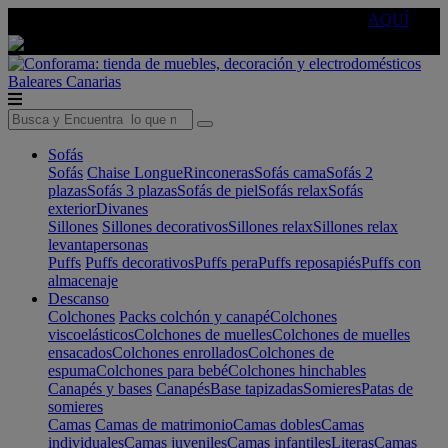
🔵Cambia tu electro con
-10% EXTRA
de descuento ☑️
AQUÍ
Baleares
Canarias
Sofás
Sofás
Chaise Longue
Rinconeras
Sofás cama
Sofás 2
plazas
Sofás 3 plazas
Sofás de piel
Sofás relax
Sofás
exterior
Divanes
Sillones
Sillones decorativos
Sillones relax
Sillones relax
levantapersonas
Puffs
Puffs decorativos
Puffs pera
Puffs reposapiés
Puffs con
almacenaje
Descanso
Colchones
Packs colchón y canapé
Colchones
viscoelásticos
Colchones de muelles
Colchones de muelles
ensacados
Colchones enrollados
Colchones de
espuma
Colchones para bebé
Colchones hinchables
Canapés y bases
Canapés
Base tapizadas
Somieres
Patas de
somieres
Camas
Camas de matrimonio
Camas dobles
Camas
individuales
Camas juveniles
Camas infantiles
Literas
Camas