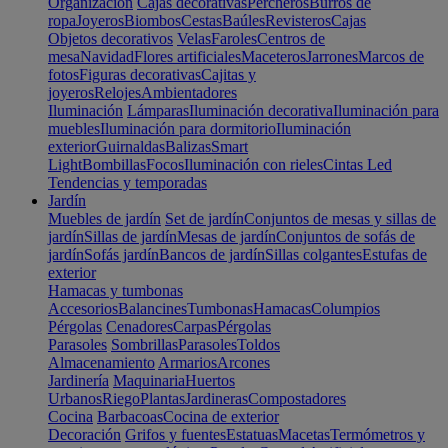
Organización
Cajas decorativas
Percheros
Burros de
ropa
Joyeros
Biombos
Cestas
Baúles
Revisteros
Cajas
Objetos decorativos
Velas
Faroles
Centros de
mesa
Navidad
Flores artificiales
Maceteros
Jarrones
Marcos de
fotos
Figuras decorativas
Cajitas y
joyeros
Relojes
Ambientadores
Iluminación
Lámparas
Iluminación decorativa
Iluminación para
muebles
Iluminación para dormitorio
Iluminación
exterior
Guirnaldas
Balizas
Smart
Light
Bombillas
Focos
Iluminación con rieles
Cintas Led
Tendencias y temporadas
Jardín
Muebles de jardín
Set de jardín
Conjuntos de mesas y sillas de
jardín
Sillas de jardín
Mesas de jardín
Conjuntos de sofás de
jardín
Sofás jardín
Bancos de jardín
Sillas colgantes
Estufas de
exterior
Hamacas y tumbonas
Accesorios
Balancines
Tumbonas
Hamacas
Columpios
Pérgolas
Cenadores
Carpas
Pérgolas
Parasoles
Sombrillas
Parasoles
Toldos
Almacenamiento
Armarios
Arcones
Jardinería
Maquinaria
Huertos
Urbanos
Riego
Plantas
Jardineras
Compostadores
Cocina
Barbacoas
Cocina de exterior
Decoración
Grifos y fuentes
Estatuas
Macetas
Termómetros y