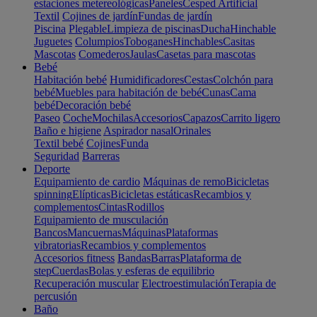
estaciones metereológicas
Paneles
Cesped Artificial
Textil
Cojines de jardín
Fundas de jardín
Piscina
Plegable
Limpieza de piscinas
Ducha
Hinchable
Juguetes
Columpios
Toboganes
Hinchables
Casitas
Mascotas
Comederos
Jaulas
Casetas para mascotas
Bebé
Habitación bebé
Humidificadores
Cestas
Colchón para
bebé
Muebles para habitación de bebé
Cunas
Cama
bebé
Decoración bebé
Paseo
Coche
Mochilas
Accesorios
Capazos
Carrito ligero
Baño e higiene
Aspirador nasal
Orinales
Textil bebé
Cojines
Funda
Seguridad
Barreras
Deporte
Equipamiento de cardio
Máquinas de remo
Bicicletas
spinning
Elípticas
Bicicletas estáticas
Recambios y
complementos
Cintas
Rodillos
Equipamiento de musculación
Bancos
Mancuernas
Máquinas
Plataformas
vibratorias
Recambios y complementos
Accesorios fitness
Bandas
Barras
Plataforma de
step
Cuerdas
Bolas y esferas de equilibrio
Recuperación muscular
Electroestimulación
Terapia de
percusión
Baño