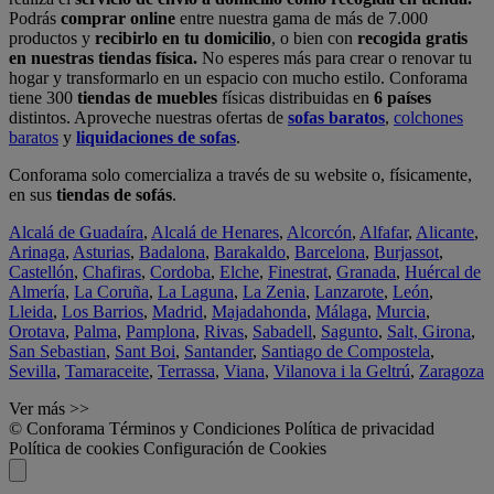
Podrás
comprar online
entre nuestra gama de más de 7.000
productos y
recibirlo en tu domicilio
, o bien con
recogida gratis
en nuestras tiendas física.
No esperes más para crear o renovar tu
hogar y transformarlo en un espacio con mucho estilo. Conforama
tiene 300
tiendas de muebles
físicas distribuidas en
6 países
distintos. Aproveche nuestras ofertas de
sofas baratos
,
colchones
baratos
y
liquidaciones de sofas
.
Conforama solo comercializa a través de su website o, físicamente,
en sus
tiendas de sofás
.
Alcalá de Guadaíra
,
Alcalá de Henares
,
Alcorcón
,
Alfafar
,
Alicante
,
Arinaga
,
Asturias
,
Badalona
,
Barakaldo
,
Barcelona
,
Burjassot
,
Castellón
,
Chafiras
,
Cordoba
,
Elche
,
Finestrat
,
Granada
,
Huércal de
Almería
,
La Coruña
,
La Laguna
,
La Zenia
,
Lanzarote
,
León
,
Lleida
,
Los Barrios
,
Madrid
,
Majadahonda
,
Málaga
,
Murcia
,
Orotava
,
Palma
,
Pamplona
,
Rivas
,
Sabadell
,
Sagunto
,
Salt, Girona
,
San Sebastian
,
Sant Boi
,
Santander
,
Santiago de Compostela
,
Sevilla
,
Tamaraceite
,
Terrassa
,
Viana
,
Vilanova i la Geltrú
,
Zaragoza
Ver más >>
© Conforama
Términos y Condiciones
Política de privacidad
Política de cookies
Configuración de Cookies