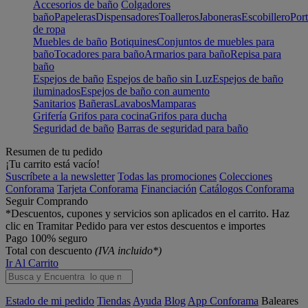
Accesorios de baño
Colgadores
baño
Papeleras
Dispensadores
Toalleros
Jaboneras
Escobillero
Port
de ropa
Muebles de baño
Botiquines
Conjuntos de muebles para
baño
Tocadores para baño
Armarios para baño
Repisa para
baño
Espejos de baño
Espejos de baño sin Luz
Espejos de baño
iluminados
Espejos de baño con aumento
Sanitarios
Bañeras
Lavabos
Mamparas
Grifería
Grifos para cocina
Grifos para ducha
Seguridad de baño
Barras de seguridad para baño
Resumen de tu pedido
¡Tu carrito está vacío!
Suscríbete a la newsletter
Todas las promociones
Colecciones
Conforama
Tarjeta Conforama
Financiación
Catálogos Conforama
Seguir Comprando
*Descuentos, cupones y servicios son aplicados en el carrito. Haz
clic en Tramitar Pedido para ver estos descuentos e importes
Pago 100% seguro
Total con descuento
(IVA incluido*)
Ir Al Carrito
Estado de mi pedido
Tiendas
Ayuda
Blog
App Conforama
Baleares