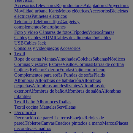
Televisión
Accesorios
Televisores
Reproductores
Adaptadores
Proyectores
Movilidad urbana
Karts
Motos eléctricas
Accesorios
Bicicletas
eléctricas
Patinetes eléctricos
Telefonía
Teléfonos fijos
Gadgets y
complementos
Smartphones
Foto y vídeo
Cámaras de fotos
Trípodes
Videocámaras
Cables
Cables HDMI
Cables de alimentación
Cables
USB
Cables Jack
Consolas y videojuegos
Accesorios
Textil
Ropa de cama
Mantas
Almohadas
Colchas
Sábanas
Nórdicos
Cortinas y estores
Estores
Visillos
Cortinas
Barras de cortina
Cojines
Relleno
Exterior
Fundas
Cojín con relleno
Complementos para sofás
Fundas de sofás
Plaids
Alfombras
Alfombras de habitación
Alfombras
pequeñas
Alfombras antideslizantes
Alfombras de
exterior
Alfombras de baño
Alfombras de salón
Alfombras
infantiles
Textil baño
Albornoces
Toallas
Textil cocina
Manteles
Servilletas
Decoración
Decoración de pared
Letreros
Espejos
Relojes de
pared
Tableros
Canvas
Cuadros pintados a mano
Marcos
Placas
decorativas
Cuadros