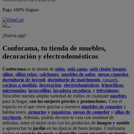
Pago 100% Seguro
¡Nueva app!
Conforama, tu tienda de muebles,
decoración y electrodomésticos
Conforama
es tu tienda de
sofás
,
sofá cama
,
sofá chaise longue
,
sillón
,
sillón relax
,
colchones
,
muebles de salón
,
mesas comedor
,
dormitorio de juvenil
,
dormitorio de matrimonio
,
canapés
,
cocinas a medida
,
decoración
,
electrodomésticos
,
frigoríficos
,
microondas
,
lavavajillas
,
lavadora secadora
, y
televisiones
.
Descubre nuestra amplia variedad de estilos en cualquier
muebles
para tu hogar,
con los mejores precios y promociones
. Crea el
espacio en el que vives gracias a nuestros
muebles de comedor
y
habitaciones,
armarios
y
zapateros
,
mesas de comedor
y
sillas de
escritorio
. Además, podrás decorar tu casa con multitud de
artículos, tener el mejor ocio con los productos de
imagen y sonido
y aprovechar tu
jardín
en las épocas de buen tiempo. Conforama
realiza el
servicio de envío a domicilio como recogida en tienda.