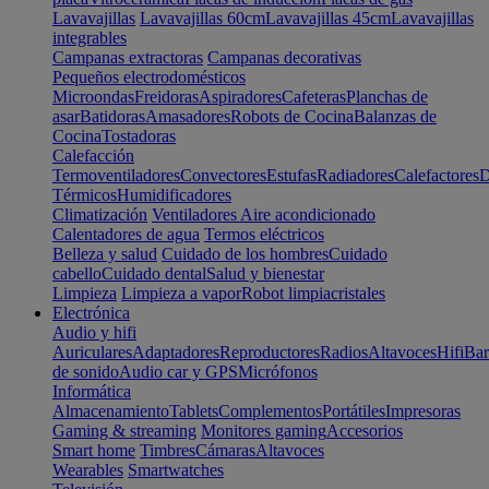
Lavavajillas
Lavavajillas 60cm
Lavavajillas 45cm
Lavavajillas
integrables
Campanas extractoras
Campanas decorativas
Pequeños electrodomésticos
Microondas
Freidoras
Aspiradores
Cafeteras
Planchas de
asar
Batidoras
Amasadores
Robots de Cocina
Balanzas de
Cocina
Tostadoras
Calefacción
Termoventiladores
Convectores
Estufas
Radiadores
Calefactores
D
Térmicos
Humidificadores
Climatización
Ventiladores
Aire acondicionado
Calentadores de agua
Termos eléctricos
Belleza y salud
Cuidado de los hombres
Cuidado
cabello
Cuidado dental
Salud y bienestar
Limpieza
Limpieza a vapor
Robot limpiacristales
Electrónica
Audio y hifi
Auriculares
Adaptadores
Reproductores
Radios
Altavoces
Hifi
Bar
de sonido
Audio car y GPS
Micrófonos
Informática
Almacenamiento
Tablets
Complementos
Portátiles
Impresoras
Gaming & streaming
Monitores gaming
Accesorios
Smart home
Timbres
Cámaras
Altavoces
Wearables
Smartwatches