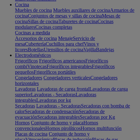
Cocina
Muebles de cocina
Muebles auxiliares de cocina
Armarios de
cocina
Conjuntos de mesas y sillas de cocina
Mesas de
cocina
Sillas de cocina
Taburetes de cocina
Cocinas
modulares
Cocinas completas
Cocinas a medida
Accesorios de cocina
Menaje
Servicio de
mesa
Cubertería
Cuchillos para chef
Vinos y
licores
Botellas
Utensilios de cocina
Vajilla
Bandejas
Electrodomésticos
Frigoríficos
Frigoríficos americanos
Frigoríficos
combi
Vinotecas
Frigoríficos integrables
Frigoríficos
pequeños
Frigoríficos portátiles
Congeladores
Congeladores verticales
Congeladores
horizontales
Lavadoras
Lavadoras de carga frontal
Lavadoras de carga
superior
Lavadoras - Secadoras
Lavadoras
integrables
Lavadoras por kg
Secadoras
Lavadoras - Secadoras
Secadoras con bomba de
calor
Secadoras de condensación
Secadoras de
evacuación
Secadoras integrables
Secadoras por Kg
Hornos
Conjunto de horno y placa
Hornos
convencionales
Hornos pirolíticos
Hornos multifunción
Placas de cocina
Conjunto de horno y
placa
Vitrocerámica
Placas de inducción
Placas de gas