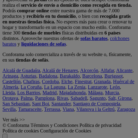
realiza el
servicio de envío a domicilio como recogida en tienda.
Podrás
comprar online
entre nuestra gama de más de 7.000
productos y
recibirlo en tu domicilio
, o bien con
recogida gratis
en nuestras tiendas física.
No esperes más para crear o renovar tu
hogar y transformarlo en un espacio con mucho estilo. Conforama
tiene 300
tiendas de muebles
físicas distribuidas en
6 países
distintos. Aproveche nuestras ofertas de
sofas baratos
,
colchones
baratos
y
liquidaciones de sofas
.
Conforama solo comercializa a través de su website o, físicamente,
en sus
tiendas de sofás
.
Alcalá de Guadaíra
,
Alcalá de Henares
,
Alcorcón
,
Alfafar
,
Alicante
,
Arinaga
,
Asturias
,
Badalona
,
Barakaldo
,
Barcelona
,
Burjassot
,
Castellón
,
Chafiras
,
Cordoba
,
Elche
,
Finestrat
,
Granada
,
Huércal de
Almería
,
La Coruña
,
La Laguna
,
La Zenia
,
Lanzarote
,
León
,
Lleida
,
Los Barrios
,
Madrid
,
Majadahonda
,
Málaga
,
Murcia
,
Orotava
,
Palma
,
Pamplona
,
Rivas
,
Sabadell
,
Sagunto
,
Salt, Girona
,
San Sebastian
,
Sant Boi
,
Santander
,
Santiago de Compostela
,
Sevilla
,
Tamaraceite
,
Terrassa
,
Viana
,
Vilanova i la Geltrú
,
Zaragoza
Ver más >>
© Conforama
Términos y Condiciones
Política de privacidad
Política de cookies
Configuración de Cookies