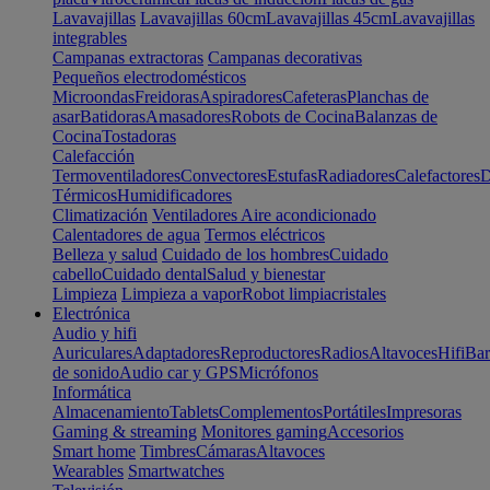
Lavavajillas
Lavavajillas 60cm
Lavavajillas 45cm
Lavavajillas
integrables
Campanas extractoras
Campanas decorativas
Pequeños electrodomésticos
Microondas
Freidoras
Aspiradores
Cafeteras
Planchas de
asar
Batidoras
Amasadores
Robots de Cocina
Balanzas de
Cocina
Tostadoras
Calefacción
Termoventiladores
Convectores
Estufas
Radiadores
Calefactores
D
Térmicos
Humidificadores
Climatización
Ventiladores
Aire acondicionado
Calentadores de agua
Termos eléctricos
Belleza y salud
Cuidado de los hombres
Cuidado
cabello
Cuidado dental
Salud y bienestar
Limpieza
Limpieza a vapor
Robot limpiacristales
Electrónica
Audio y hifi
Auriculares
Adaptadores
Reproductores
Radios
Altavoces
Hifi
Bar
de sonido
Audio car y GPS
Micrófonos
Informática
Almacenamiento
Tablets
Complementos
Portátiles
Impresoras
Gaming & streaming
Monitores gaming
Accesorios
Smart home
Timbres
Cámaras
Altavoces
Wearables
Smartwatches