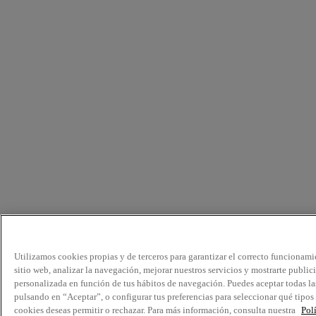
Utilizamos cookies propias y de terceros para garantizar el correcto funcionami
sitio web, analizar la navegación, mejorar nuestros servicios y mostrarte public
personalizada en función de tus hábitos de navegación. Puedes aceptar todas la
pulsando en “Aceptar”, o configurar tus preferencias para seleccionar qué tipos
cookies deseas permitir o rechazar. Para más información, consulta nuestra
Pol