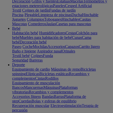
Decoración
Grifos y fuentes
Estatuas
Macetas
Termómetros y
estaciones metereológicas
Paneles
Cesped Artificial
Textil
Cojines de jardín
Fundas de jardín
Piscina
Plegable
Limpieza de piscinas
Ducha
Hinchable
Juguetes
Columpios
Toboganes
Hinchables
Casitas
Mascotas
Comederos
Jaulas
Casetas para mascotas
Bebé
Habitación bebé
Humidificadores
Cestas
Colchón para
bebé
Muebles para habitación de bebé
Cunas
Cama
bebé
Decoración bebé
Paseo
Coche
Mochilas
Accesorios
Capazos
Carrito ligero
Baño e higiene
Aspirador nasal
Orinales
Textil bebé
Cojines
Funda
Seguridad
Barreras
Deporte
Equipamiento de cardio
Máquinas de remo
Bicicletas
spinning
Elípticas
Bicicletas estáticas
Recambios y
complementos
Cintas
Rodillos
Equipamiento de musculación
Bancos
Mancuernas
Máquinas
Plataformas
vibratorias
Recambios y complementos
Accesorios fitness
Bandas
Barras
Plataforma de
step
Cuerdas
Bolas y esferas de equilibrio
Recuperación muscular
Electroestimulación
Terapia de
percusión