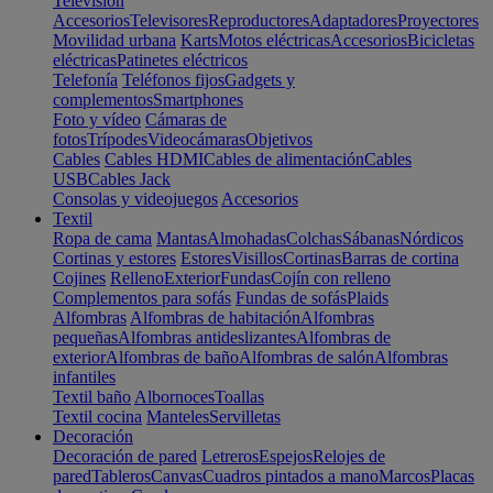
Televisión
Accesorios
Televisores
Reproductores
Adaptadores
Proyectores
Movilidad urbana
Karts
Motos eléctricas
Accesorios
Bicicletas
eléctricas
Patinetes eléctricos
Telefonía
Teléfonos fijos
Gadgets y
complementos
Smartphones
Foto y vídeo
Cámaras de
fotos
Trípodes
Videocámaras
Objetivos
Cables
Cables HDMI
Cables de alimentación
Cables
USB
Cables Jack
Consolas y videojuegos
Accesorios
Textil
Ropa de cama
Mantas
Almohadas
Colchas
Sábanas
Nórdicos
Cortinas y estores
Estores
Visillos
Cortinas
Barras de cortina
Cojines
Relleno
Exterior
Fundas
Cojín con relleno
Complementos para sofás
Fundas de sofás
Plaids
Alfombras
Alfombras de habitación
Alfombras
pequeñas
Alfombras antideslizantes
Alfombras de
exterior
Alfombras de baño
Alfombras de salón
Alfombras
infantiles
Textil baño
Albornoces
Toallas
Textil cocina
Manteles
Servilletas
Decoración
Decoración de pared
Letreros
Espejos
Relojes de
pared
Tableros
Canvas
Cuadros pintados a mano
Marcos
Placas