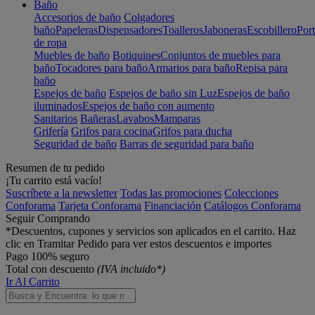
Baño
Accesorios de baño
Colgadores
baño
Papeleras
Dispensadores
Toalleros
Jaboneras
Escobillero
Port
de ropa
Muebles de baño
Botiquines
Conjuntos de muebles para
baño
Tocadores para baño
Armarios para baño
Repisa para
baño
Espejos de baño
Espejos de baño sin Luz
Espejos de baño
iluminados
Espejos de baño con aumento
Sanitarios
Bañeras
Lavabos
Mamparas
Grifería
Grifos para cocina
Grifos para ducha
Seguridad de baño
Barras de seguridad para baño
Resumen de tu pedido
¡Tu carrito está vacío!
Suscríbete a la newsletter
Todas las promociones
Colecciones
Conforama
Tarjeta Conforama
Financiación
Catálogos Conforama
Seguir Comprando
*Descuentos, cupones y servicios son aplicados en el carrito. Haz
clic en Tramitar Pedido para ver estos descuentos e importes
Pago 100% seguro
Total con descuento
(IVA incluido*)
Ir Al Carrito