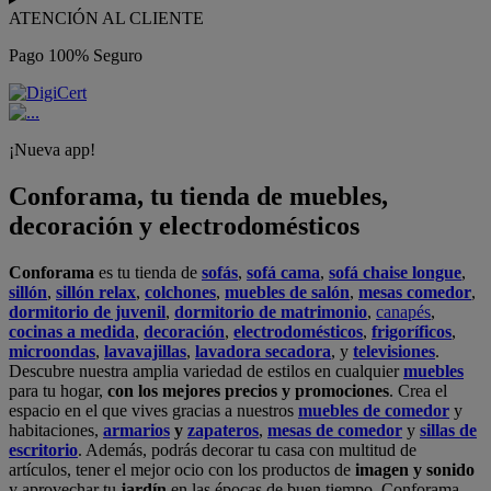
ATENCIÓN AL CLIENTE
Pago 100% Seguro
¡Nueva app!
Conforama, tu tienda de muebles,
decoración y electrodomésticos
Conforama
es tu tienda de
sofás
,
sofá cama
,
sofá chaise longue
,
sillón
,
sillón relax
,
colchones
,
muebles de salón
,
mesas comedor
,
dormitorio de juvenil
,
dormitorio de matrimonio
,
canapés
,
cocinas a medida
,
decoración
,
electrodomésticos
,
frigoríficos
,
microondas
,
lavavajillas
,
lavadora secadora
, y
televisiones
.
Descubre nuestra amplia variedad de estilos en cualquier
muebles
para tu hogar,
con los mejores precios y promociones
. Crea el
espacio en el que vives gracias a nuestros
muebles de comedor
y
habitaciones,
armarios
y
zapateros
,
mesas de comedor
y
sillas de
escritorio
. Además, podrás decorar tu casa con multitud de
artículos, tener el mejor ocio con los productos de
imagen y sonido
y aprovechar tu
jardín
en las épocas de buen tiempo. Conforama