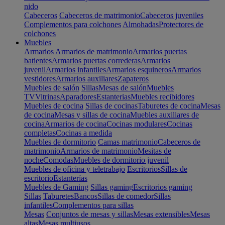
nido
Cabeceros
Cabeceros de matrimonio
Cabeceros juveniles
Complementos para colchones
Almohadas
Protectores de
colchones
Muebles
Armarios
Armarios de matrimonio
Armarios puertas
batientes
Armarios puertas correderas
Armarios
juvenil
Armarios infantiles
Armarios esquineros
Armarios
vestidores
Armarios auxiliares
Zapateros
Muebles de salón
Sillas
Mesas de salón
Muebles
TV
Vitrinas
Aparadores
Estanterias
Muebles recibidores
Muebles de cocina
Sillas de cocinas
Taburetes de cocina
Mesas
de cocina
Mesas y sillas de cocina
Muebles auxiliares de
cocina
Armarios de cocina
Cocinas modulares
Cocinas
completas
Cocinas a medida
Muebles de dormitorio
Camas matrimonio
Cabeceros de
matrimonio
Armarios de matrimonio
Mesitas de
noche
Comodas
Muebles de dormitorio juvenil
Muebles de oficina y teletrabajo
Escritorios
Sillas de
escritorio
Estanterías
Muebles de Gaming
Sillas gaming
Escritorios gaming
Sillas
Taburetes
Bancos
Sillas de comedor
Sillas
infantiles
Complementos para sillas
Mesas
Conjuntos de mesas y sillas
Mesas extensibles
Mesas
altas
Mesas multiusos