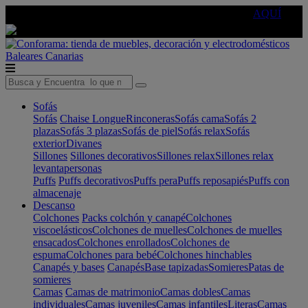
🔵Cambia tu electro con
-10% EXTRA
de descuento ☑️
AQUÍ
Baleares
Canarias
Sofás
Sofás
Chaise Longue
Rinconeras
Sofás cama
Sofás 2
plazas
Sofás 3 plazas
Sofás de piel
Sofás relax
Sofás
exterior
Divanes
Sillones
Sillones decorativos
Sillones relax
Sillones relax
levantapersonas
Puffs
Puffs decorativos
Puffs pera
Puffs reposapiés
Puffs con
almacenaje
Descanso
Colchones
Packs colchón y canapé
Colchones
viscoelásticos
Colchones de muelles
Colchones de muelles
ensacados
Colchones enrollados
Colchones de
espuma
Colchones para bebé
Colchones hinchables
Canapés y bases
Canapés
Base tapizadas
Somieres
Patas de
somieres
Camas
Camas de matrimonio
Camas dobles
Camas
individuales
Camas juveniles
Camas infantiles
Literas
Camas