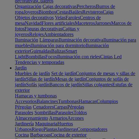
decorativas
Cuadros
Organización
Cajas decorativas
Percheros
Burros de
ropa
Joyeros
Biombos
Cestas
Baúles
Revisteros
Cajas
Objetos decorativos
Velas
Faroles
Centros de
mesa
Navidad
Flores artificiales
Maceteros
Jarrones
Marcos de
fotos
Figuras decorativas
Cajitas y
joyeros
Relojes
Ambientadores
Iluminación
Lámparas
Iluminación decorativa
Iluminación para
muebles
Iluminación para dormitorio
Iluminación
exterior
Guirnaldas
Balizas
Smart
Light
Bombillas
Focos
Iluminación con rieles
Cintas Led
Tendencias y temporadas
Jardín
Muebles de jardín
Set de jardín
Conjuntos de mesas y sillas de
jardín
Sillas de jardín
Mesas de jardín
Conjuntos de sofás de
jardín
Sofás jardín
Bancos de jardín
Sillas colgantes
Estufas de
exterior
Hamacas y tumbonas
Accesorios
Balancines
Tumbonas
Hamacas
Columpios
Pérgolas
Cenadores
Carpas
Pérgolas
Parasoles
Sombrillas
Parasoles
Toldos
Almacenamiento
Armarios
Arcones
Jardinería
Maquinaria
Huertos
Urbanos
Riego
Plantas
Jardineras
Compostadores
Cocina
Barbacoas
Cocina de exterior