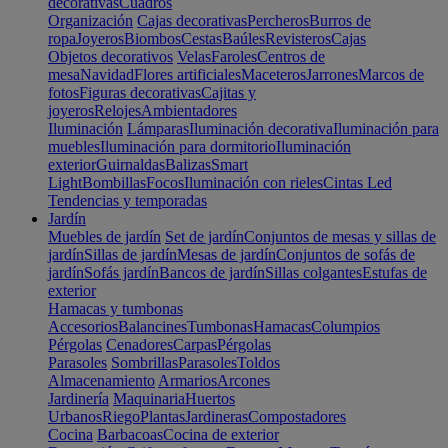
decorativas
Cuadros
Organización
Cajas decorativas
Percheros
Burros de
ropa
Joyeros
Biombos
Cestas
Baúles
Revisteros
Cajas
Objetos decorativos
Velas
Faroles
Centros de
mesa
Navidad
Flores artificiales
Maceteros
Jarrones
Marcos de
fotos
Figuras decorativas
Cajitas y
joyeros
Relojes
Ambientadores
Iluminación
Lámparas
Iluminación decorativa
Iluminación para
muebles
Iluminación para dormitorio
Iluminación
exterior
Guirnaldas
Balizas
Smart
Light
Bombillas
Focos
Iluminación con rieles
Cintas Led
Tendencias y temporadas
Jardín
Muebles de jardín
Set de jardín
Conjuntos de mesas y sillas de
jardín
Sillas de jardín
Mesas de jardín
Conjuntos de sofás de
jardín
Sofás jardín
Bancos de jardín
Sillas colgantes
Estufas de
exterior
Hamacas y tumbonas
Accesorios
Balancines
Tumbonas
Hamacas
Columpios
Pérgolas
Cenadores
Carpas
Pérgolas
Parasoles
Sombrillas
Parasoles
Toldos
Almacenamiento
Armarios
Arcones
Jardinería
Maquinaria
Huertos
Urbanos
Riego
Plantas
Jardineras
Compostadores
Cocina
Barbacoas
Cocina de exterior