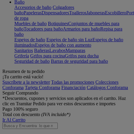
Baño
Accesorios de baño
Colgadores
baño
Papeleras
Dispensadores
Toalleros
Jaboneras
Escobillero
Port
de ropa
Muebles de baño
Botiquines
Conjuntos de muebles para
baño
Tocadores para baño
Armarios para baño
Repisa para
baño
Espejos de baño
Espejos de baño sin Luz
Espejos de baño
iluminados
Espejos de baño con aumento
Sanitarios
Bañeras
Lavabos
Mamparas
Grifería
Grifos para cocina
Grifos para ducha
Seguridad de baño
Barras de seguridad para baño
Resumen de tu pedido
¡Tu carrito está vacío!
Suscríbete a la newsletter
Todas las promociones
Colecciones
Conforama
Tarjeta Conforama
Financiación
Catálogos Conforama
Seguir Comprando
*Descuentos, cupones y servicios son aplicados en el carrito. Haz
clic en Tramitar Pedido para ver estos descuentos e importes
Pago 100% seguro
Total con descuento
(IVA incluido*)
Ir Al Carrito