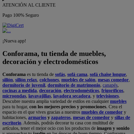
ATENCIÓN AL CLIENTE
Pago 100% Seguro
¡Nueva app!
Conforama, tu tienda de muebles,
decoración y electrodomésticos
Conforama
es tu tienda de
sofás
,
sofá cama
,
sofá chaise longue
,
sillón
,
sillón relax
,
colchones
,
muebles de salón
,
mesas comedor
,
dormitorio de juvenil
,
dormitorio de matrimonio
,
canapés
,
cocinas a medida
,
decoración
,
electrodomésticos
,
frigoríficos
,
microondas
,
lavavajillas
,
lavadora secadora
, y
televisiones
.
Descubre nuestra amplia variedad de estilos en cualquier
muebles
para tu hogar,
con los mejores precios y promociones
. Crea el
espacio en el que vives gracias a nuestros
muebles de comedor
y
habitaciones,
armarios
y
zapateros
,
mesas de comedor
y
sillas de
escritorio
. Además, podrás decorar tu casa con multitud de
artículos, tener el mejor ocio con los productos de
imagen y sonido
y aprovechar tu
jardín
en las épocas de buen tiempo. Conforama