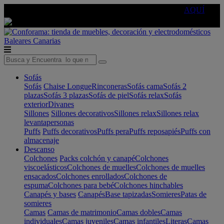
🔵Cambia tu electro con
-10% EXTRA
de descuento ☑️
AQUÍ
Baleares
Canarias
Sofás
Sofás
Chaise Longue
Rinconeras
Sofás cama
Sofás 2
plazas
Sofás 3 plazas
Sofás de piel
Sofás relax
Sofás
exterior
Divanes
Sillones
Sillones decorativos
Sillones relax
Sillones relax
levantapersonas
Puffs
Puffs decorativos
Puffs pera
Puffs reposapiés
Puffs con
almacenaje
Descanso
Colchones
Packs colchón y canapé
Colchones
viscoelásticos
Colchones de muelles
Colchones de muelles
ensacados
Colchones enrollados
Colchones de
espuma
Colchones para bebé
Colchones hinchables
Canapés y bases
Canapés
Base tapizadas
Somieres
Patas de
somieres
Camas
Camas de matrimonio
Camas dobles
Camas
individuales
Camas juveniles
Camas infantiles
Literas
Camas