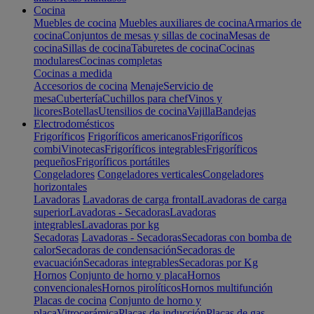
Cocina
Muebles de cocina
Muebles auxiliares de cocina
Armarios de
cocina
Conjuntos de mesas y sillas de cocina
Mesas de
cocina
Sillas de cocina
Taburetes de cocina
Cocinas
modulares
Cocinas completas
Cocinas a medida
Accesorios de cocina
Menaje
Servicio de
mesa
Cubertería
Cuchillos para chef
Vinos y
licores
Botellas
Utensilios de cocina
Vajilla
Bandejas
Electrodomésticos
Frigoríficos
Frigoríficos americanos
Frigoríficos
combi
Vinotecas
Frigoríficos integrables
Frigoríficos
pequeños
Frigoríficos portátiles
Congeladores
Congeladores verticales
Congeladores
horizontales
Lavadoras
Lavadoras de carga frontal
Lavadoras de carga
superior
Lavadoras - Secadoras
Lavadoras
integrables
Lavadoras por kg
Secadoras
Lavadoras - Secadoras
Secadoras con bomba de
calor
Secadoras de condensación
Secadoras de
evacuación
Secadoras integrables
Secadoras por Kg
Hornos
Conjunto de horno y placa
Hornos
convencionales
Hornos pirolíticos
Hornos multifunción
Placas de cocina
Conjunto de horno y
placa
Vitrocerámica
Placas de inducción
Placas de gas