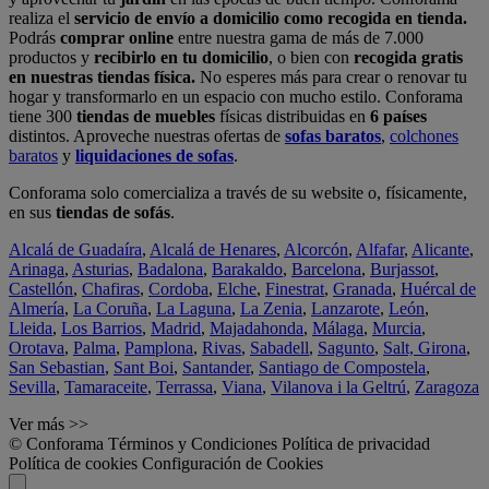
realiza el
servicio de envío a domicilio como recogida en tienda.
Podrás
comprar online
entre nuestra gama de más de 7.000
productos y
recibirlo en tu domicilio
, o bien con
recogida gratis
en nuestras tiendas física.
No esperes más para crear o renovar tu
hogar y transformarlo en un espacio con mucho estilo. Conforama
tiene 300
tiendas de muebles
físicas distribuidas en
6 países
distintos. Aproveche nuestras ofertas de
sofas baratos
,
colchones
baratos
y
liquidaciones de sofas
.
Conforama solo comercializa a través de su website o, físicamente,
en sus
tiendas de sofás
.
Alcalá de Guadaíra
,
Alcalá de Henares
,
Alcorcón
,
Alfafar
,
Alicante
,
Arinaga
,
Asturias
,
Badalona
,
Barakaldo
,
Barcelona
,
Burjassot
,
Castellón
,
Chafiras
,
Cordoba
,
Elche
,
Finestrat
,
Granada
,
Huércal de
Almería
,
La Coruña
,
La Laguna
,
La Zenia
,
Lanzarote
,
León
,
Lleida
,
Los Barrios
,
Madrid
,
Majadahonda
,
Málaga
,
Murcia
,
Orotava
,
Palma
,
Pamplona
,
Rivas
,
Sabadell
,
Sagunto
,
Salt, Girona
,
San Sebastian
,
Sant Boi
,
Santander
,
Santiago de Compostela
,
Sevilla
,
Tamaraceite
,
Terrassa
,
Viana
,
Vilanova i la Geltrú
,
Zaragoza
Ver más >>
© Conforama
Términos y Condiciones
Política de privacidad
Política de cookies
Configuración de Cookies