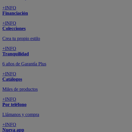
+INFO
Financiación
+INFO
Colecciones
Crea tu propio estilo
+INFO
Tranquilidad
6 años de Garantía Plus
+INFO
Catálogos
Miles de productos
+INFO
Por teléfono
Llámanos y compra
+INFO
Nueva app