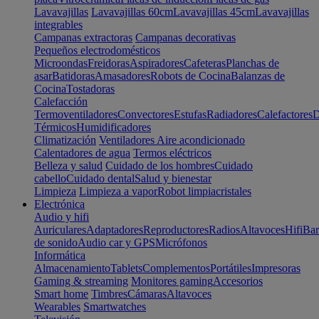
Lavavajillas
Lavavajillas 60cm
Lavavajillas 45cm
Lavavajillas
integrables
Campanas extractoras
Campanas decorativas
Pequeños electrodomésticos
Microondas
Freidoras
Aspiradores
Cafeteras
Planchas de
asar
Batidoras
Amasadores
Robots de Cocina
Balanzas de
Cocina
Tostadoras
Calefacción
Termoventiladores
Convectores
Estufas
Radiadores
Calefactores
D
Térmicos
Humidificadores
Climatización
Ventiladores
Aire acondicionado
Calentadores de agua
Termos eléctricos
Belleza y salud
Cuidado de los hombres
Cuidado
cabello
Cuidado dental
Salud y bienestar
Limpieza
Limpieza a vapor
Robot limpiacristales
Electrónica
Audio y hifi
Auriculares
Adaptadores
Reproductores
Radios
Altavoces
Hifi
Bar
de sonido
Audio car y GPS
Micrófonos
Informática
Almacenamiento
Tablets
Complementos
Portátiles
Impresoras
Gaming & streaming
Monitores gaming
Accesorios
Smart home
Timbres
Cámaras
Altavoces
Wearables
Smartwatches