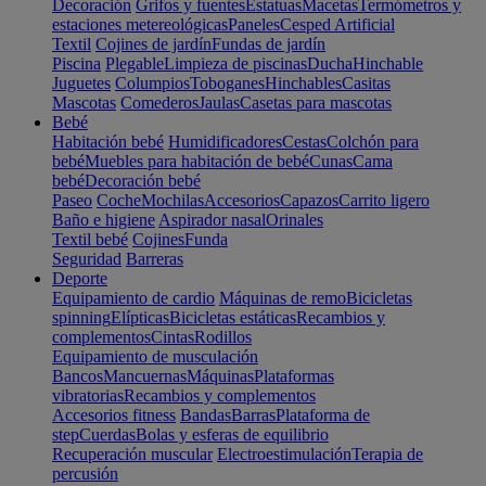
Decoración
Grifos y fuentes
Estatuas
Macetas
Termómetros y
estaciones metereológicas
Paneles
Cesped Artificial
Textil
Cojines de jardín
Fundas de jardín
Piscina
Plegable
Limpieza de piscinas
Ducha
Hinchable
Juguetes
Columpios
Toboganes
Hinchables
Casitas
Mascotas
Comederos
Jaulas
Casetas para mascotas
Bebé
Habitación bebé
Humidificadores
Cestas
Colchón para
bebé
Muebles para habitación de bebé
Cunas
Cama
bebé
Decoración bebé
Paseo
Coche
Mochilas
Accesorios
Capazos
Carrito ligero
Baño e higiene
Aspirador nasal
Orinales
Textil bebé
Cojines
Funda
Seguridad
Barreras
Deporte
Equipamiento de cardio
Máquinas de remo
Bicicletas
spinning
Elípticas
Bicicletas estáticas
Recambios y
complementos
Cintas
Rodillos
Equipamiento de musculación
Bancos
Mancuernas
Máquinas
Plataformas
vibratorias
Recambios y complementos
Accesorios fitness
Bandas
Barras
Plataforma de
step
Cuerdas
Bolas y esferas de equilibrio
Recuperación muscular
Electroestimulación
Terapia de
percusión