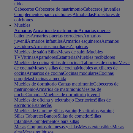
nido
Cabeceros
Cabeceros de matrimonio
Cabeceros juveniles
Complementos para colchones
Almohadas
Protectores de
colchones
Muebles
Armarios
Armarios de matrimonio
Armarios puertas
batientes
Armarios puertas correderas
Armarios
juvenil
Armarios infantiles
Armarios esquineros
Armarios
vestidores
Armarios auxiliares
Zapateros
Muebles de salón
Sillas
Mesas de salón
Muebles
TV
Vitrinas
Aparadores
Estanterias
Muebles recibidores
Muebles de cocina
Sillas de cocinas
Taburetes de cocina
Mesas
de cocina
Mesas y sillas de cocina
Muebles auxiliares de
cocina
Armarios de cocina
Cocinas modulares
Cocinas
completas
Cocinas a medida
Muebles de dormitorio
Camas matrimonio
Cabeceros de
matrimonio
Armarios de matrimonio
Mesitas de
noche
Comodas
Muebles de dormitorio juvenil
Muebles de oficina y teletrabajo
Escritorios
Sillas de
escritorio
Estanterías
Muebles de Gaming
Sillas gaming
Escritorios gaming
Sillas
Taburetes
Bancos
Sillas de comedor
Sillas
infantiles
Complementos para sillas
Mesas
Conjuntos de mesas y sillas
Mesas extensibles
Mesas
altas
Mesas multiusos