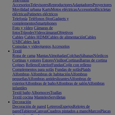
Televisión
Accesorios
Televisores
Reproductores
Adaptadores
Proyectores
Movilidad urbana
Karts
Motos eléctricas
Accesorios
Bicicletas
eléctricas
Patinetes eléctricos
Telefonía
Teléfonos fijos
Gadgets y
complementos
Smartphones
Foto y vídeo
Cámaras de
fotos
Trípodes
Videocámaras
Objetivos
Cables
Cables HDMI
Cables de alimentación
Cables
USB
Cables Jack
Consolas y videojuegos
Accesorios
Textil
Ropa de cama
Mantas
Almohadas
Colchas
Sábanas
Nórdicos
Cortinas y estores
Estores
Visillos
Cortinas
Barras de cortina
Cojines
Relleno
Exterior
Fundas
Cojín con relleno
Complementos para sofás
Fundas de sofás
Plaids
Alfombras
Alfombras de habitación
Alfombras
pequeñas
Alfombras antideslizantes
Alfombras de
exterior
Alfombras de baño
Alfombras de salón
Alfombras
infantiles
Textil baño
Albornoces
Toallas
Textil cocina
Manteles
Servilletas
Decoración
Decoración de pared
Letreros
Espejos
Relojes de
pared
Tableros
Canvas
Cuadros pintados a mano
Marcos
Placas