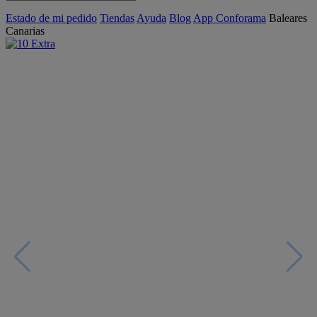
Estado de mi pedido
Tiendas
Ayuda
Blog
App Conforama
Baleares
Canarias