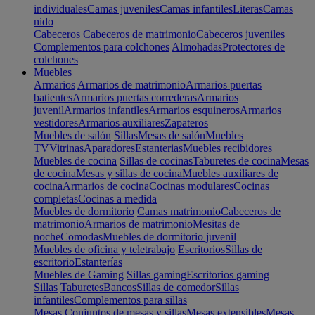
individuales
Camas juveniles
Camas infantiles
Literas
Camas
nido
Cabeceros
Cabeceros de matrimonio
Cabeceros juveniles
Complementos para colchones
Almohadas
Protectores de
colchones
Muebles
Armarios
Armarios de matrimonio
Armarios puertas
batientes
Armarios puertas correderas
Armarios
juvenil
Armarios infantiles
Armarios esquineros
Armarios
vestidores
Armarios auxiliares
Zapateros
Muebles de salón
Sillas
Mesas de salón
Muebles
TV
Vitrinas
Aparadores
Estanterias
Muebles recibidores
Muebles de cocina
Sillas de cocinas
Taburetes de cocina
Mesas
de cocina
Mesas y sillas de cocina
Muebles auxiliares de
cocina
Armarios de cocina
Cocinas modulares
Cocinas
completas
Cocinas a medida
Muebles de dormitorio
Camas matrimonio
Cabeceros de
matrimonio
Armarios de matrimonio
Mesitas de
noche
Comodas
Muebles de dormitorio juvenil
Muebles de oficina y teletrabajo
Escritorios
Sillas de
escritorio
Estanterías
Muebles de Gaming
Sillas gaming
Escritorios gaming
Sillas
Taburetes
Bancos
Sillas de comedor
Sillas
infantiles
Complementos para sillas
Mesas
Conjuntos de mesas y sillas
Mesas extensibles
Mesas