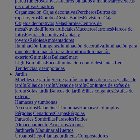
pared
Tableros
Canvas
Cuadros pintados a mano
Marcos
Placas
decorativas
Cuadros
Organización
Cajas decorativas
Percheros
Burros de
ropa
Joyeros
Biombos
Cestas
Baúles
Revisteros
Cajas
Objetos decorativos
Velas
Faroles
Centros de
mesa
Navidad
Flores artificiales
Maceteros
Jarrones
Marcos de
fotos
Figuras decorativas
Cajitas y
joyeros
Relojes
Ambientadores
Iluminación
Lámparas
Iluminación decorativa
Iluminación para
muebles
Iluminación para dormitorio
Iluminación
exterior
Guirnaldas
Balizas
Smart
Light
Bombillas
Focos
Iluminación con rieles
Cintas Led
Tendencias y temporadas
Jardín
Muebles de jardín
Set de jardín
Conjuntos de mesas y sillas de
jardín
Sillas de jardín
Mesas de jardín
Conjuntos de sofás de
jardín
Sofás jardín
Bancos de jardín
Sillas colgantes
Estufas de
exterior
Hamacas y tumbonas
Accesorios
Balancines
Tumbonas
Hamacas
Columpios
Pérgolas
Cenadores
Carpas
Pérgolas
Parasoles
Sombrillas
Parasoles
Toldos
Almacenamiento
Armarios
Arcones
Jardinería
Maquinaria
Huertos
Urbanos
Riego
Plantas
Jardineras
Compostadores