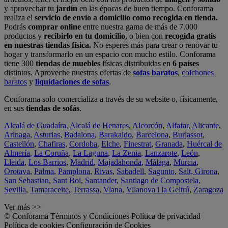
y aprovechar tu
jardín
en las épocas de buen tiempo. Conforama
realiza el
servicio de envío a domicilio como recogida en tienda.
Podrás
comprar online
entre nuestra gama de más de 7.000
productos y
recibirlo en tu domicilio
, o bien con
recogida gratis
en nuestras tiendas física.
No esperes más para crear o renovar tu
hogar y transformarlo en un espacio con mucho estilo. Conforama
tiene 300
tiendas de muebles
físicas distribuidas en
6 países
distintos. Aproveche nuestras ofertas de
sofas baratos
,
colchones
baratos
y
liquidaciones de sofas
.
Conforama solo comercializa a través de su website o, físicamente,
en sus
tiendas de sofás
.
Alcalá de Guadaíra
,
Alcalá de Henares
,
Alcorcón
,
Alfafar
,
Alicante
,
Arinaga
,
Asturias
,
Badalona
,
Barakaldo
,
Barcelona
,
Burjassot
,
Castellón
,
Chafiras
,
Cordoba
,
Elche
,
Finestrat
,
Granada
,
Huércal de
Almería
,
La Coruña
,
La Laguna
,
La Zenia
,
Lanzarote
,
León
,
Lleida
,
Los Barrios
,
Madrid
,
Majadahonda
,
Málaga
,
Murcia
,
Orotava
,
Palma
,
Pamplona
,
Rivas
,
Sabadell
,
Sagunto
,
Salt, Girona
,
San Sebastian
,
Sant Boi
,
Santander
,
Santiago de Compostela
,
Sevilla
,
Tamaraceite
,
Terrassa
,
Viana
,
Vilanova i la Geltrú
,
Zaragoza
Ver más >>
© Conforama
Términos y Condiciones
Política de privacidad
Política de cookies
Configuración de Cookies