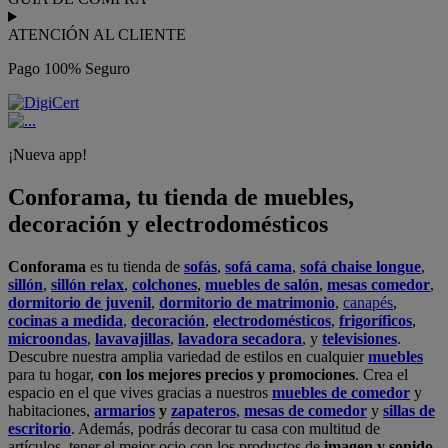
ATENCIÓN AL CLIENTE
Pago 100% Seguro
¡Nueva app!
Conforama, tu tienda de muebles,
decoración y electrodomésticos
Conforama
es tu tienda de
sofás
,
sofá cama
,
sofá chaise longue
,
sillón
,
sillón relax
,
colchones
,
muebles de salón
,
mesas comedor
,
dormitorio de juvenil
,
dormitorio de matrimonio
,
canapés
,
cocinas a medida
,
decoración
,
electrodomésticos
,
frigoríficos
,
microondas
,
lavavajillas
,
lavadora secadora
, y
televisiones
.
Descubre nuestra amplia variedad de estilos en cualquier
muebles
para tu hogar,
con los mejores precios y promociones
. Crea el
espacio en el que vives gracias a nuestros
muebles de comedor
y
habitaciones,
armarios
y
zapateros
,
mesas de comedor
y
sillas de
escritorio
. Además, podrás decorar tu casa con multitud de
artículos, tener el mejor ocio con los productos de
imagen y sonido