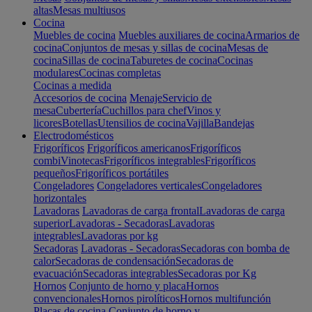
altas
Mesas multiusos
Cocina
Muebles de cocina
Muebles auxiliares de cocina
Armarios de
cocina
Conjuntos de mesas y sillas de cocina
Mesas de
cocina
Sillas de cocina
Taburetes de cocina
Cocinas
modulares
Cocinas completas
Cocinas a medida
Accesorios de cocina
Menaje
Servicio de
mesa
Cubertería
Cuchillos para chef
Vinos y
licores
Botellas
Utensilios de cocina
Vajilla
Bandejas
Electrodomésticos
Frigoríficos
Frigoríficos americanos
Frigoríficos
combi
Vinotecas
Frigoríficos integrables
Frigoríficos
pequeños
Frigoríficos portátiles
Congeladores
Congeladores verticales
Congeladores
horizontales
Lavadoras
Lavadoras de carga frontal
Lavadoras de carga
superior
Lavadoras - Secadoras
Lavadoras
integrables
Lavadoras por kg
Secadoras
Lavadoras - Secadoras
Secadoras con bomba de
calor
Secadoras de condensación
Secadoras de
evacuación
Secadoras integrables
Secadoras por Kg
Hornos
Conjunto de horno y placa
Hornos
convencionales
Hornos pirolíticos
Hornos multifunción
Placas de cocina
Conjunto de horno y