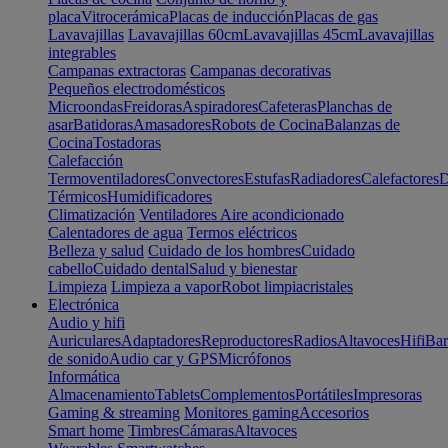
placa
Vitrocerámica
Placas de inducción
Placas de gas
Lavavajillas
Lavavajillas 60cm
Lavavajillas 45cm
Lavavajillas
integrables
Campanas extractoras
Campanas decorativas
Pequeños electrodomésticos
Microondas
Freidoras
Aspiradores
Cafeteras
Planchas de
asar
Batidoras
Amasadores
Robots de Cocina
Balanzas de
Cocina
Tostadoras
Calefacción
Termoventiladores
Convectores
Estufas
Radiadores
Calefactores
D
Térmicos
Humidificadores
Climatización
Ventiladores
Aire acondicionado
Calentadores de agua
Termos eléctricos
Belleza y salud
Cuidado de los hombres
Cuidado
cabello
Cuidado dental
Salud y bienestar
Limpieza
Limpieza a vapor
Robot limpiacristales
Electrónica
Audio y hifi
Auriculares
Adaptadores
Reproductores
Radios
Altavoces
Hifi
Bar
de sonido
Audio car y GPS
Micrófonos
Informática
Almacenamiento
Tablets
Complementos
Portátiles
Impresoras
Gaming & streaming
Monitores gaming
Accesorios
Smart home
Timbres
Cámaras
Altavoces