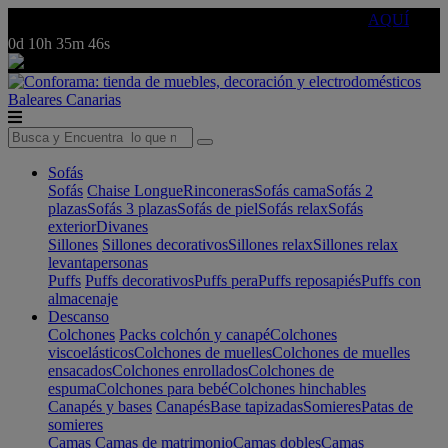
🔵Cambia tu electro con
-10% EXTRA
de descuento ☑️
AQUÍ
0d
10h
35m
46s
Baleares
Canarias
Sofás
Sofás
Chaise Longue
Rinconeras
Sofás cama
Sofás 2
plazas
Sofás 3 plazas
Sofás de piel
Sofás relax
Sofás
exterior
Divanes
Sillones
Sillones decorativos
Sillones relax
Sillones relax
levantapersonas
Puffs
Puffs decorativos
Puffs pera
Puffs reposapiés
Puffs con
almacenaje
Descanso
Colchones
Packs colchón y canapé
Colchones
viscoelásticos
Colchones de muelles
Colchones de muelles
ensacados
Colchones enrollados
Colchones de
espuma
Colchones para bebé
Colchones hinchables
Canapés y bases
Canapés
Base tapizadas
Somieres
Patas de
somieres
Camas
Camas de matrimonio
Camas dobles
Camas