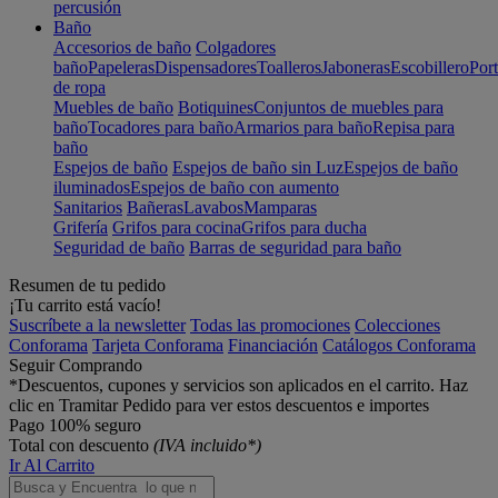
percusión
Baño
Accesorios de baño
Colgadores
baño
Papeleras
Dispensadores
Toalleros
Jaboneras
Escobillero
Port
de ropa
Muebles de baño
Botiquines
Conjuntos de muebles para
baño
Tocadores para baño
Armarios para baño
Repisa para
baño
Espejos de baño
Espejos de baño sin Luz
Espejos de baño
iluminados
Espejos de baño con aumento
Sanitarios
Bañeras
Lavabos
Mamparas
Grifería
Grifos para cocina
Grifos para ducha
Seguridad de baño
Barras de seguridad para baño
Resumen de tu pedido
¡Tu carrito está vacío!
Suscríbete a la newsletter
Todas las promociones
Colecciones
Conforama
Tarjeta Conforama
Financiación
Catálogos Conforama
Seguir Comprando
*Descuentos, cupones y servicios son aplicados en el carrito. Haz
clic en Tramitar Pedido para ver estos descuentos e importes
Pago 100% seguro
Total con descuento
(IVA incluido*)
Ir Al Carrito