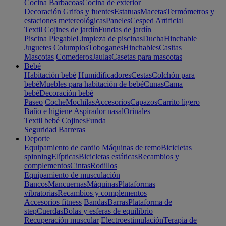
Cocina
Barbacoas
Cocina de exterior
Decoración
Grifos y fuentes
Estatuas
Macetas
Termómetros y
estaciones metereológicas
Paneles
Cesped Artificial
Textil
Cojines de jardín
Fundas de jardín
Piscina
Plegable
Limpieza de piscinas
Ducha
Hinchable
Juguetes
Columpios
Toboganes
Hinchables
Casitas
Mascotas
Comederos
Jaulas
Casetas para mascotas
Bebé
Habitación bebé
Humidificadores
Cestas
Colchón para
bebé
Muebles para habitación de bebé
Cunas
Cama
bebé
Decoración bebé
Paseo
Coche
Mochilas
Accesorios
Capazos
Carrito ligero
Baño e higiene
Aspirador nasal
Orinales
Textil bebé
Cojines
Funda
Seguridad
Barreras
Deporte
Equipamiento de cardio
Máquinas de remo
Bicicletas
spinning
Elípticas
Bicicletas estáticas
Recambios y
complementos
Cintas
Rodillos
Equipamiento de musculación
Bancos
Mancuernas
Máquinas
Plataformas
vibratorias
Recambios y complementos
Accesorios fitness
Bandas
Barras
Plataforma de
step
Cuerdas
Bolas y esferas de equilibrio
Recuperación muscular
Electroestimulación
Terapia de