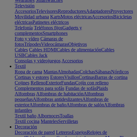
Wearables
Smartwatches
Televisión
Accesorios
Televisores
Reproductores
Adaptadores
Proyectores
Movilidad urbana
Karts
Motos eléctricas
Accesorios
Bicicletas
eléctricas
Patinetes eléctricos
Telefonía
Teléfonos fijos
Gadgets y
complementos
Smartphones
Foto y vídeo
Cámaras de
fotos
Trípodes
Videocámaras
Objetivos
Cables
Cables HDMI
Cables de alimentación
Cables
USB
Cables Jack
Consolas y videojuegos
Accesorios
Textil
Ropa de cama
Mantas
Almohadas
Colchas
Sábanas
Nórdicos
Cortinas y estores
Estores
Visillos
Cortinas
Barras de cortina
Cojines
Relleno
Exterior
Fundas
Cojín con relleno
Complementos para sofás
Fundas de sofás
Plaids
Alfombras
Alfombras de habitación
Alfombras
pequeñas
Alfombras antideslizantes
Alfombras de
exterior
Alfombras de baño
Alfombras de salón
Alfombras
infantiles
Textil baño
Albornoces
Toallas
Textil cocina
Manteles
Servilletas
Decoración
Decoración de pared
Letreros
Espejos
Relojes de