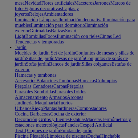
mesa
Navidad
Flores artificiales
Maceteros
Jarrones
Marcos de
fotos
Figuras decorativas
Cajitas y
joyeros
Relojes
Ambientadores
Iluminación
Lámparas
Iluminación decorativa
Iluminación para
muebles
Iluminación para dormitorio
Iluminación
exterior
Guirnaldas
Balizas
Smart
Light
Bombillas
Focos
Iluminación con rieles
Cintas Led
Tendencias y temporadas
Jardín
Muebles de jardín
Set de jardín
Conjuntos de mesas y sillas de
jardín
Sillas de jardín
Mesas de jardín
Conjuntos de sofás de
jardín
Sofás jardín
Bancos de jardín
Sillas colgantes
Estufas de
exterior
Hamacas y tumbonas
Accesorios
Balancines
Tumbonas
Hamacas
Columpios
Pérgolas
Cenadores
Carpas
Pérgolas
Parasoles
Sombrillas
Parasoles
Toldos
Almacenamiento
Armarios
Arcones
Jardinería
Maquinaria
Huertos
Urbanos
Riego
Plantas
Jardineras
Compostadores
Cocina
Barbacoas
Cocina de exterior
Decoración
Grifos y fuentes
Estatuas
Macetas
Termómetros y
estaciones metereológicas
Paneles
Cesped Artificial
Textil
Cojines de jardín
Fundas de jardín
Piscina
Plegable
Limpieza de piscinas
Ducha
Hinchable