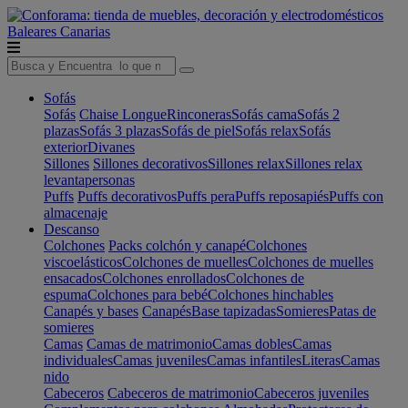
Baleares
Canarias
Sofás
Sofás
Chaise Longue
Rinconeras
Sofás cama
Sofás 2
plazas
Sofás 3 plazas
Sofás de piel
Sofás relax
Sofás
exterior
Divanes
Sillones
Sillones decorativos
Sillones relax
Sillones relax
levantapersonas
Puffs
Puffs decorativos
Puffs pera
Puffs reposapiés
Puffs con
almacenaje
Descanso
Colchones
Packs colchón y canapé
Colchones
viscoelásticos
Colchones de muelles
Colchones de muelles
ensacados
Colchones enrollados
Colchones de
espuma
Colchones para bebé
Colchones hinchables
Canapés y bases
Canapés
Base tapizadas
Somieres
Patas de
somieres
Camas
Camas de matrimonio
Camas dobles
Camas
individuales
Camas juveniles
Camas infantiles
Literas
Camas
nido
Cabeceros
Cabeceros de matrimonio
Cabeceros juveniles