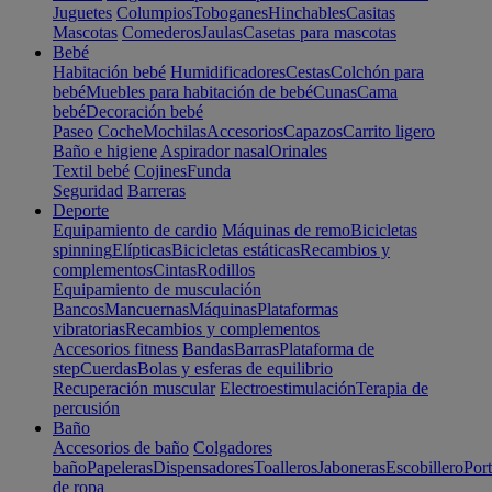
Juguetes
Columpios
Toboganes
Hinchables
Casitas
Mascotas
Comederos
Jaulas
Casetas para mascotas
Bebé
Habitación bebé
Humidificadores
Cestas
Colchón para
bebé
Muebles para habitación de bebé
Cunas
Cama
bebé
Decoración bebé
Paseo
Coche
Mochilas
Accesorios
Capazos
Carrito ligero
Baño e higiene
Aspirador nasal
Orinales
Textil bebé
Cojines
Funda
Seguridad
Barreras
Deporte
Equipamiento de cardio
Máquinas de remo
Bicicletas
spinning
Elípticas
Bicicletas estáticas
Recambios y
complementos
Cintas
Rodillos
Equipamiento de musculación
Bancos
Mancuernas
Máquinas
Plataformas
vibratorias
Recambios y complementos
Accesorios fitness
Bandas
Barras
Plataforma de
step
Cuerdas
Bolas y esferas de equilibrio
Recuperación muscular
Electroestimulación
Terapia de
percusión
Baño
Accesorios de baño
Colgadores
baño
Papeleras
Dispensadores
Toalleros
Jaboneras
Escobillero
Port
de ropa