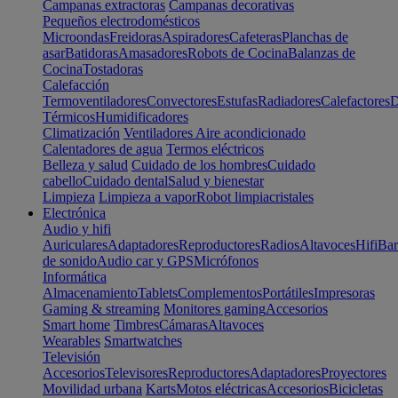
Campanas extractoras
Campanas decorativas
Pequeños electrodomésticos
Microondas
Freidoras
Aspiradores
Cafeteras
Planchas de
asar
Batidoras
Amasadores
Robots de Cocina
Balanzas de
Cocina
Tostadoras
Calefacción
Termoventiladores
Convectores
Estufas
Radiadores
Calefactores
D
Térmicos
Humidificadores
Climatización
Ventiladores
Aire acondicionado
Calentadores de agua
Termos eléctricos
Belleza y salud
Cuidado de los hombres
Cuidado
cabello
Cuidado dental
Salud y bienestar
Limpieza
Limpieza a vapor
Robot limpiacristales
Electrónica
Audio y hifi
Auriculares
Adaptadores
Reproductores
Radios
Altavoces
Hifi
Bar
de sonido
Audio car y GPS
Micrófonos
Informática
Almacenamiento
Tablets
Complementos
Portátiles
Impresoras
Gaming & streaming
Monitores gaming
Accesorios
Smart home
Timbres
Cámaras
Altavoces
Wearables
Smartwatches
Televisión
Accesorios
Televisores
Reproductores
Adaptadores
Proyectores
Movilidad urbana
Karts
Motos eléctricas
Accesorios
Bicicletas