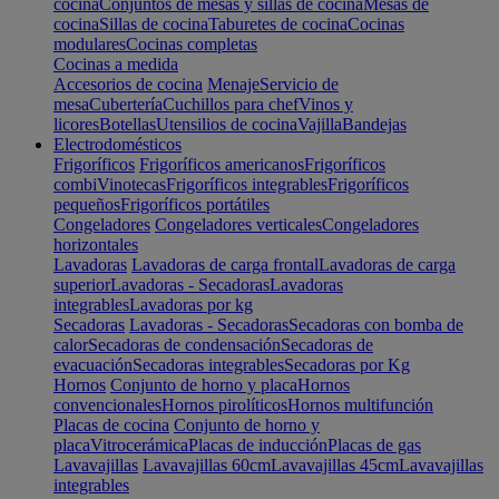
cocina
Conjuntos de mesas y sillas de cocina
Mesas de
cocina
Sillas de cocina
Taburetes de cocina
Cocinas
modulares
Cocinas completas
Cocinas a medida
Accesorios de cocina
Menaje
Servicio de
mesa
Cubertería
Cuchillos para chef
Vinos y
licores
Botellas
Utensilios de cocina
Vajilla
Bandejas
Electrodomésticos
Frigoríficos
Frigoríficos americanos
Frigoríficos
combi
Vinotecas
Frigoríficos integrables
Frigoríficos
pequeños
Frigoríficos portátiles
Congeladores
Congeladores verticales
Congeladores
horizontales
Lavadoras
Lavadoras de carga frontal
Lavadoras de carga
superior
Lavadoras - Secadoras
Lavadoras
integrables
Lavadoras por kg
Secadoras
Lavadoras - Secadoras
Secadoras con bomba de
calor
Secadoras de condensación
Secadoras de
evacuación
Secadoras integrables
Secadoras por Kg
Hornos
Conjunto de horno y placa
Hornos
convencionales
Hornos pirolíticos
Hornos multifunción
Placas de cocina
Conjunto de horno y
placa
Vitrocerámica
Placas de inducción
Placas de gas
Lavavajillas
Lavavajillas 60cm
Lavavajillas 45cm
Lavavajillas
integrables