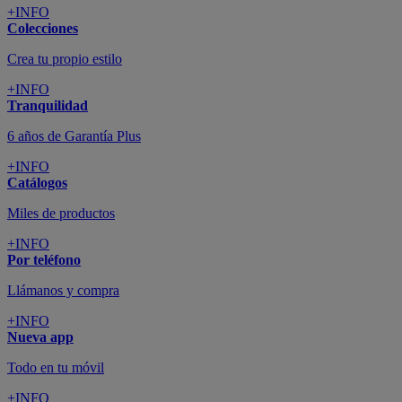
+INFO
Colecciones
Crea tu propio estilo
+INFO
Tranquilidad
6 años de Garantía Plus
+INFO
Catálogos
Miles de productos
+INFO
Por teléfono
Llámanos y compra
+INFO
Nueva app
Todo en tu móvil
+INFO