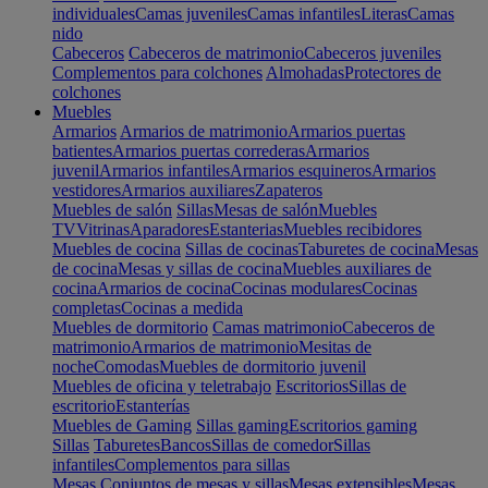
individuales
Camas juveniles
Camas infantiles
Literas
Camas
nido
Cabeceros
Cabeceros de matrimonio
Cabeceros juveniles
Complementos para colchones
Almohadas
Protectores de
colchones
Muebles
Armarios
Armarios de matrimonio
Armarios puertas
batientes
Armarios puertas correderas
Armarios
juvenil
Armarios infantiles
Armarios esquineros
Armarios
vestidores
Armarios auxiliares
Zapateros
Muebles de salón
Sillas
Mesas de salón
Muebles
TV
Vitrinas
Aparadores
Estanterias
Muebles recibidores
Muebles de cocina
Sillas de cocinas
Taburetes de cocina
Mesas
de cocina
Mesas y sillas de cocina
Muebles auxiliares de
cocina
Armarios de cocina
Cocinas modulares
Cocinas
completas
Cocinas a medida
Muebles de dormitorio
Camas matrimonio
Cabeceros de
matrimonio
Armarios de matrimonio
Mesitas de
noche
Comodas
Muebles de dormitorio juvenil
Muebles de oficina y teletrabajo
Escritorios
Sillas de
escritorio
Estanterías
Muebles de Gaming
Sillas gaming
Escritorios gaming
Sillas
Taburetes
Bancos
Sillas de comedor
Sillas
infantiles
Complementos para sillas
Mesas
Conjuntos de mesas y sillas
Mesas extensibles
Mesas