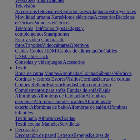
Wearables
Smartwatches
Televisión
Accesorios
Televisores
Reproductores
Adaptadores
Proyectores
Movilidad urbana
Karts
Motos eléctricas
Accesorios
Bicicletas
eléctricas
Patinetes eléctricos
Telefonía
Teléfonos fijos
Gadgets y
complementos
Smartphones
Foto y vídeo
Cámaras de
fotos
Trípodes
Videocámaras
Objetivos
Cables
Cables HDMI
Cables de alimentación
Cables
USB
Cables Jack
Consolas y videojuegos
Accesorios
Textil
Ropa de cama
Mantas
Almohadas
Colchas
Sábanas
Nórdicos
Cortinas y estores
Estores
Visillos
Cortinas
Barras de cortina
Cojines
Relleno
Exterior
Fundas
Cojín con relleno
Complementos para sofás
Fundas de sofás
Plaids
Alfombras
Alfombras de habitación
Alfombras
pequeñas
Alfombras antideslizantes
Alfombras de
exterior
Alfombras de baño
Alfombras de salón
Alfombras
infantiles
Textil baño
Albornoces
Toallas
Textil cocina
Manteles
Servilletas
Decoración
Decoración de pared
Letreros
Espejos
Relojes de