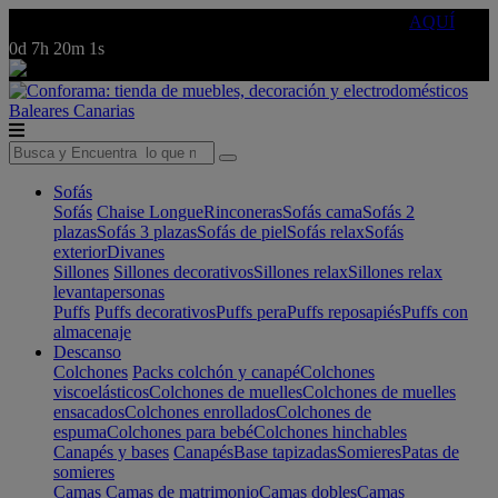
🔵Cambia tu electro con
-10% EXTRA
de descuento ☑️
AQUÍ
0d
7h
20m
1s
Baleares
Canarias
Sofás
Sofás
Chaise Longue
Rinconeras
Sofás cama
Sofás 2
plazas
Sofás 3 plazas
Sofás de piel
Sofás relax
Sofás
exterior
Divanes
Sillones
Sillones decorativos
Sillones relax
Sillones relax
levantapersonas
Puffs
Puffs decorativos
Puffs pera
Puffs reposapiés
Puffs con
almacenaje
Descanso
Colchones
Packs colchón y canapé
Colchones
viscoelásticos
Colchones de muelles
Colchones de muelles
ensacados
Colchones enrollados
Colchones de
espuma
Colchones para bebé
Colchones hinchables
Canapés y bases
Canapés
Base tapizadas
Somieres
Patas de
somieres
Camas
Camas de matrimonio
Camas dobles
Camas