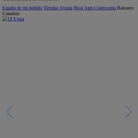
Estado de mi pedido
Tiendas
Ayuda
Blog
App Conforama
Baleares
Canarias