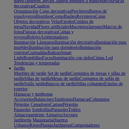
pared
Tableros
Canvas
Cuadros pintados a mano
Marcos
Placas
decorativas
Cuadros
Organización
Cajas decorativas
Percheros
Burros de
ropa
Joyeros
Biombos
Cestas
Baúles
Revisteros
Cajas
Objetos decorativos
Velas
Faroles
Centros de
mesa
Navidad
Flores artificiales
Maceteros
Jarrones
Marcos de
fotos
Figuras decorativas
Cajitas y
joyeros
Relojes
Ambientadores
Iluminación
Lámparas
Iluminación decorativa
Iluminación para
muebles
Iluminación para dormitorio
Iluminación
exterior
Guirnaldas
Balizas
Smart
Light
Bombillas
Focos
Iluminación con rieles
Cintas Led
Tendencias y temporadas
Jardín
Muebles de jardín
Set de jardín
Conjuntos de mesas y sillas de
jardín
Sillas de jardín
Mesas de jardín
Conjuntos de sofás de
jardín
Sofás jardín
Bancos de jardín
Sillas colgantes
Estufas de
exterior
Hamacas y tumbonas
Accesorios
Balancines
Tumbonas
Hamacas
Columpios
Pérgolas
Cenadores
Carpas
Pérgolas
Parasoles
Sombrillas
Parasoles
Toldos
Almacenamiento
Armarios
Arcones
Jardinería
Maquinaria
Huertos
Urbanos
Riego
Plantas
Jardineras
Compostadores