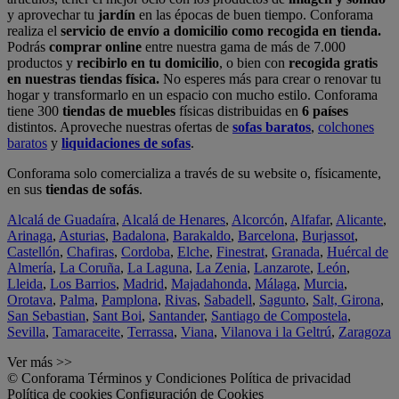
y aprovechar tu
jardín
en las épocas de buen tiempo. Conforama
realiza el
servicio de envío a domicilio como recogida en tienda.
Podrás
comprar online
entre nuestra gama de más de 7.000
productos y
recibirlo en tu domicilio
, o bien con
recogida gratis
en nuestras tiendas física.
No esperes más para crear o renovar tu
hogar y transformarlo en un espacio con mucho estilo. Conforama
tiene 300
tiendas de muebles
físicas distribuidas en
6 países
distintos. Aproveche nuestras ofertas de
sofas baratos
,
colchones
baratos
y
liquidaciones de sofas
.
Conforama solo comercializa a través de su website o, físicamente,
en sus
tiendas de sofás
.
Alcalá de Guadaíra
,
Alcalá de Henares
,
Alcorcón
,
Alfafar
,
Alicante
,
Arinaga
,
Asturias
,
Badalona
,
Barakaldo
,
Barcelona
,
Burjassot
,
Castellón
,
Chafiras
,
Cordoba
,
Elche
,
Finestrat
,
Granada
,
Huércal de
Almería
,
La Coruña
,
La Laguna
,
La Zenia
,
Lanzarote
,
León
,
Lleida
,
Los Barrios
,
Madrid
,
Majadahonda
,
Málaga
,
Murcia
,
Orotava
,
Palma
,
Pamplona
,
Rivas
,
Sabadell
,
Sagunto
,
Salt, Girona
,
San Sebastian
,
Sant Boi
,
Santander
,
Santiago de Compostela
,
Sevilla
,
Tamaraceite
,
Terrassa
,
Viana
,
Vilanova i la Geltrú
,
Zaragoza
Ver más >>
© Conforama
Términos y Condiciones
Política de privacidad
Política de cookies
Configuración de Cookies