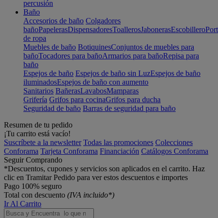
percusión
Baño
Accesorios de baño
Colgadores
baño
Papeleras
Dispensadores
Toalleros
Jaboneras
Escobillero
Port
de ropa
Muebles de baño
Botiquines
Conjuntos de muebles para
baño
Tocadores para baño
Armarios para baño
Repisa para
baño
Espejos de baño
Espejos de baño sin Luz
Espejos de baño
iluminados
Espejos de baño con aumento
Sanitarios
Bañeras
Lavabos
Mamparas
Grifería
Grifos para cocina
Grifos para ducha
Seguridad de baño
Barras de seguridad para baño
Resumen de tu pedido
¡Tu carrito está vacío!
Suscríbete a la newsletter
Todas las promociones
Colecciones
Conforama
Tarjeta Conforama
Financiación
Catálogos Conforama
Seguir Comprando
*Descuentos, cupones y servicios son aplicados en el carrito. Haz
clic en Tramitar Pedido para ver estos descuentos e importes
Pago 100% seguro
Total con descuento
(IVA incluido*)
Ir Al Carrito