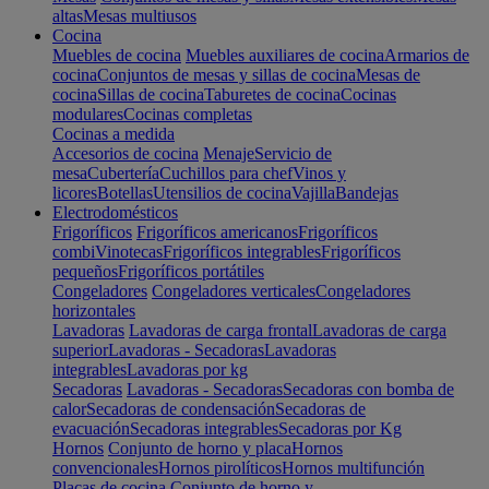
altas
Mesas multiusos
Cocina
Muebles de cocina
Muebles auxiliares de cocina
Armarios de
cocina
Conjuntos de mesas y sillas de cocina
Mesas de
cocina
Sillas de cocina
Taburetes de cocina
Cocinas
modulares
Cocinas completas
Cocinas a medida
Accesorios de cocina
Menaje
Servicio de
mesa
Cubertería
Cuchillos para chef
Vinos y
licores
Botellas
Utensilios de cocina
Vajilla
Bandejas
Electrodomésticos
Frigoríficos
Frigoríficos americanos
Frigoríficos
combi
Vinotecas
Frigoríficos integrables
Frigoríficos
pequeños
Frigoríficos portátiles
Congeladores
Congeladores verticales
Congeladores
horizontales
Lavadoras
Lavadoras de carga frontal
Lavadoras de carga
superior
Lavadoras - Secadoras
Lavadoras
integrables
Lavadoras por kg
Secadoras
Lavadoras - Secadoras
Secadoras con bomba de
calor
Secadoras de condensación
Secadoras de
evacuación
Secadoras integrables
Secadoras por Kg
Hornos
Conjunto de horno y placa
Hornos
convencionales
Hornos pirolíticos
Hornos multifunción
Placas de cocina
Conjunto de horno y