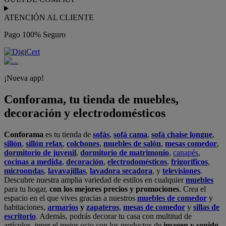
ATENCIÓN AL CLIENTE
Pago 100% Seguro
¡Nueva app!
Conforama, tu tienda de muebles,
decoración y electrodomésticos
Conforama
es tu tienda de
sofás
,
sofá cama
,
sofá chaise longue
,
sillón
,
sillón relax
,
colchones
,
muebles de salón
,
mesas comedor
,
dormitorio de juvenil
,
dormitorio de matrimonio
,
canapés
,
cocinas a medida
,
decoración
,
electrodomésticos
,
frigoríficos
,
microondas
,
lavavajillas
,
lavadora secadora
, y
televisiones
.
Descubre nuestra amplia variedad de estilos en cualquier
muebles
para tu hogar,
con los mejores precios y promociones
. Crea el
espacio en el que vives gracias a nuestros
muebles de comedor
y
habitaciones,
armarios
y
zapateros
,
mesas de comedor
y
sillas de
escritorio
. Además, podrás decorar tu casa con multitud de
artículos, tener el mejor ocio con los productos de
imagen y sonido