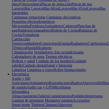
placa
Vitrocerámica
Placas de inducción
Placas de gas
Lavavajillas
Lavavajillas 60cm
Lavavajillas 45cm
Lavavajillas
integrables
Campanas extractoras
Campanas decorativas
Pequeños electrodomésticos
Microondas
Freidoras
Aspiradores
Cafeteras
Planchas de
asar
Batidoras
Amasadores
Robots de Cocina
Balanzas de
Cocina
Tostadoras
Calefacción
Termoventiladores
Convectores
Estufas
Radiadores
Calefactores
D
Térmicos
Humidificadores
Climatización
Ventiladores
Aire acondicionado
Calentadores de agua
Termos eléctricos
Belleza y salud
Cuidado de los hombres
Cuidado
cabello
Cuidado dental
Salud y bienestar
Limpieza
Limpieza a vapor
Robot limpiacristales
Electrónica
Audio y hifi
Auriculares
Adaptadores
Reproductores
Radios
Altavoces
Hifi
Bar
de sonido
Audio car y GPS
Micrófonos
Informática
Almacenamiento
Tablets
Complementos
Portátiles
Impresoras
Gaming & streaming
Monitores gaming
Accesorios
Smart home
Timbres
Cámaras
Altavoces