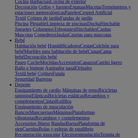
Cocina
Barbacoas
Cocina de exterior
Decoración
Grifos y fuentes
Estatuas
Macetas
Termómetros y
estaciones metereológicas
Paneles
Cesped Artificial
Textil
Cojines de jardín
Fundas de jardín
Piscina
Plegable
Limpieza de piscinas
Ducha
Hinchable
Juguetes
Columpios
Toboganes
Hinchables
Casitas
Mascotas
Comederos
Jaulas
Casetas para mascotas
Bebé
Habitación bebé
Humidificadores
Cestas
Colchón para
bebé
Muebles para habitación de bebé
Cunas
Cama
bebé
Decoración bebé
Paseo
Coche
Mochilas
Accesorios
Capazos
Carrito ligero
Baño e higiene
Aspirador nasal
Orinales
Textil bebé
Cojines
Funda
Seguridad
Barreras
Deporte
Equipamiento de cardio
Máquinas de remo
Bicicletas
spinning
Elípticas
Bicicletas estáticas
Recambios y
complementos
Cintas
Rodillos
Equipamiento de musculación
Bancos
Mancuernas
Máquinas
Plataformas
vibratorias
Recambios y complementos
Accesorios fitness
Bandas
Barras
Plataforma de
step
Cuerdas
Bolas y esferas de equilibrio
Recuperación muscular
Electroestimulación
Terapia de