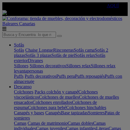
🔵Cambia tu electro con
-10% EXTRA
de descuento ☑️
AQUÍ
Baleares
Canarias
Sofás
Sofás
Chaise Longue
Rinconeras
Sofás cama
Sofás 2
plazas
Sofás 3 plazas
Sofás de piel
Sofás relax
Sofás
exterior
Divanes
Sillones
Sillones decorativos
Sillones relax
Sillones relax
levantapersonas
Puffs
Puffs decorativos
Puffs pera
Puffs reposapiés
Puffs con
almacenaje
Descanso
Colchones
Packs colchón y canapé
Colchones
viscoelásticos
Colchones de muelles
Colchones de muelles
ensacados
Colchones enrollados
Colchones de
espuma
Colchones para bebé
Colchones hinchables
Canapés y bases
Canapés
Base tapizadas
Somieres
Patas de
somieres
Camas
Camas de matrimonio
Camas dobles
Camas
individuales
Camas juveniles
Camas infantiles
Literas
Camas