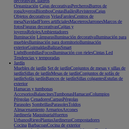
decorativas
Cuadros
Organización
Cajas decorativas
Percheros
Burros de
ropa
Joyeros
Biombos
Cestas
Baúles
Revisteros
Cajas
Objetos decorativos
Velas
Faroles
Centros de
mesa
Navidad
Flores artificiales
Maceteros
Jarrones
Marcos de
fotos
Figuras decorativas
Cajitas y
joyeros
Relojes
Ambientadores
Iluminación
Lámparas
Iluminación decorativa
Iluminación para
muebles
Iluminación para dormitorio
Iluminación
exterior
Guirnaldas
Balizas
Smart
Light
Bombillas
Focos
Iluminación con rieles
Cintas Led
Tendencias y temporadas
Jardín
Muebles de jardín
Set de jardín
Conjuntos de mesas y sillas de
jardín
Sillas de jardín
Mesas de jardín
Conjuntos de sofás de
jardín
Sofás jardín
Bancos de jardín
Sillas colgantes
Estufas de
exterior
Hamacas y tumbonas
Accesorios
Balancines
Tumbonas
Hamacas
Columpios
Pérgolas
Cenadores
Carpas
Pérgolas
Parasoles
Sombrillas
Parasoles
Toldos
Almacenamiento
Armarios
Arcones
Jardinería
Maquinaria
Huertos
Urbanos
Riego
Plantas
Jardineras
Compostadores
Cocina
Barbacoas
Cocina de exterior