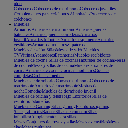
nido
Cabeceros
Cabeceros de matrimonio
Cabeceros juveniles
Complementos para colchones
Almohadas
Protectores de
colchones
Muebles
Armarios
Armarios de matrimonio
Armarios puertas
batientes
Armarios puertas correderas
Armarios
juvenil
Armarios infantiles
Armarios esquineros
Armarios
vestidores
Armarios auxiliares
Zapateros
Muebles de salón
Sillas
Mesas de salón
Muebles
TV
Vitrinas
Aparadores
Estanterias
Muebles recibidores
Muebles de cocina
Sillas de cocinas
Taburetes de cocina
Mesas
de cocina
Mesas y sillas de cocina
Muebles auxiliares de
cocina
Armarios de cocina
Cocinas modulares
Cocinas
completas
Cocinas a medida
Muebles de dormitorio
Camas matrimonio
Cabeceros de
matrimonio
Armarios de matrimonio
Mesitas de
noche
Comodas
Muebles de dormitorio juvenil
Muebles de oficina y teletrabajo
Escritorios
Sillas de
escritorio
Estanterías
Muebles de Gaming
Sillas gaming
Escritorios gaming
Sillas
Taburetes
Bancos
Sillas de comedor
Sillas
infantiles
Complementos para sillas
Mesas
Conjuntos de mesas y sillas
Mesas extensibles
Mesas
altas
Mesas multiusos