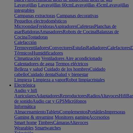
Lavavajillas
Lavavajillas 60cm
Lavavajillas 45cm
Lavavajillas
integrables
Campanas extractoras
Campanas decorativas
Pequeños electrodomésticos
Microondas
Freidoras
Aspiradores
Cafeteras
Planchas de
asar
Batidoras
Amasadores
Robots de Cocina
Balanzas de
Cocina
Tostadoras
Calefacción
Termoventiladores
Convectores
Estufas
Radiadores
Calefactores
D
Térmicos
Humidificadores
Climatización
Ventiladores
Aire acondicionado
Calentadores de agua
Termos eléctricos
Belleza y salud
Cuidado de los hombres
Cuidado
cabello
Cuidado dental
Salud y bienestar
Limpieza
Limpieza a vapor
Robot limpiacristales
Electrónica
Audio y hifi
Auriculares
Adaptadores
Reproductores
Radios
Altavoces
Hifi
Bar
de sonido
Audio car y GPS
Micrófonos
Informática
Almacenamiento
Tablets
Complementos
Portátiles
Impresoras
Gaming & streaming
Monitores gaming
Accesorios
Smart home
Timbres
Cámaras
Altavoces
Wearables
Smartwatches