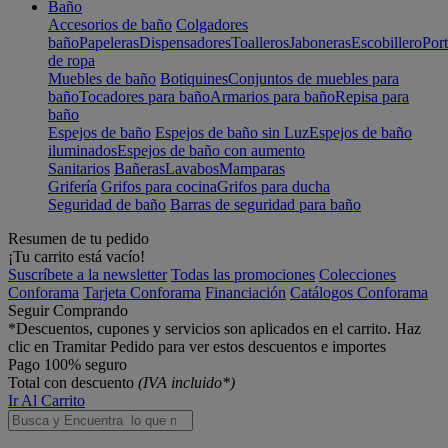
Baño
Accesorios de baño
Colgadores
baño
Papeleras
Dispensadores
Toalleros
Jaboneras
Escobillero
Port
de ropa
Muebles de baño
Botiquines
Conjuntos de muebles para
baño
Tocadores para baño
Armarios para baño
Repisa para
baño
Espejos de baño
Espejos de baño sin Luz
Espejos de baño
iluminados
Espejos de baño con aumento
Sanitarios
Bañeras
Lavabos
Mamparas
Grifería
Grifos para cocina
Grifos para ducha
Seguridad de baño
Barras de seguridad para baño
Resumen de tu pedido
¡Tu carrito está vacío!
Suscríbete a la newsletter
Todas las promociones
Colecciones
Conforama
Tarjeta Conforama
Financiación
Catálogos Conforama
Seguir Comprando
*Descuentos, cupones y servicios son aplicados en el carrito. Haz
clic en Tramitar Pedido para ver estos descuentos e importes
Pago 100% seguro
Total con descuento
(IVA incluido*)
Ir Al Carrito