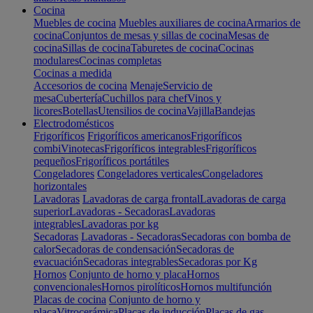
Cocina
Muebles de cocina
Muebles auxiliares de cocina
Armarios de
cocina
Conjuntos de mesas y sillas de cocina
Mesas de
cocina
Sillas de cocina
Taburetes de cocina
Cocinas
modulares
Cocinas completas
Cocinas a medida
Accesorios de cocina
Menaje
Servicio de
mesa
Cubertería
Cuchillos para chef
Vinos y
licores
Botellas
Utensilios de cocina
Vajilla
Bandejas
Electrodomésticos
Frigoríficos
Frigoríficos americanos
Frigoríficos
combi
Vinotecas
Frigoríficos integrables
Frigoríficos
pequeños
Frigoríficos portátiles
Congeladores
Congeladores verticales
Congeladores
horizontales
Lavadoras
Lavadoras de carga frontal
Lavadoras de carga
superior
Lavadoras - Secadoras
Lavadoras
integrables
Lavadoras por kg
Secadoras
Lavadoras - Secadoras
Secadoras con bomba de
calor
Secadoras de condensación
Secadoras de
evacuación
Secadoras integrables
Secadoras por Kg
Hornos
Conjunto de horno y placa
Hornos
convencionales
Hornos pirolíticos
Hornos multifunción
Placas de cocina
Conjunto de horno y
placa
Vitrocerámica
Placas de inducción
Placas de gas