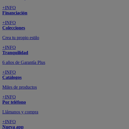
+INFO
Financiación
+INFO
Colecciones
Crea tu propio estilo
+INFO
Tranquilidad
6 años de Garantía Plus
+INFO
Catálogos
Miles de productos
+INFO
Por teléfono
Llámanos y compra
+INFO
Nueva app