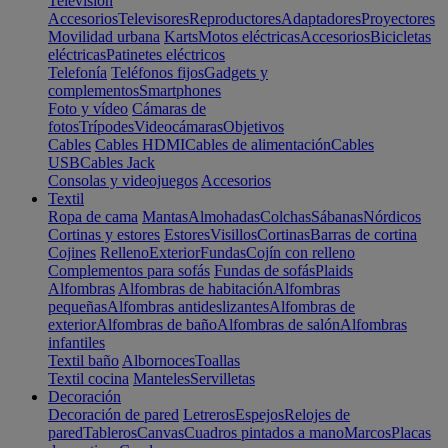
Televisión
Accesorios
Televisores
Reproductores
Adaptadores
Proyectores
Movilidad urbana
Karts
Motos eléctricas
Accesorios
Bicicletas
eléctricas
Patinetes eléctricos
Telefonía
Teléfonos fijos
Gadgets y
complementos
Smartphones
Foto y vídeo
Cámaras de
fotos
Trípodes
Videocámaras
Objetivos
Cables
Cables HDMI
Cables de alimentación
Cables
USB
Cables Jack
Consolas y videojuegos
Accesorios
Textil
Ropa de cama
Mantas
Almohadas
Colchas
Sábanas
Nórdicos
Cortinas y estores
Estores
Visillos
Cortinas
Barras de cortina
Cojines
Relleno
Exterior
Fundas
Cojín con relleno
Complementos para sofás
Fundas de sofás
Plaids
Alfombras
Alfombras de habitación
Alfombras
pequeñas
Alfombras antideslizantes
Alfombras de
exterior
Alfombras de baño
Alfombras de salón
Alfombras
infantiles
Textil baño
Albornoces
Toallas
Textil cocina
Manteles
Servilletas
Decoración
Decoración de pared
Letreros
Espejos
Relojes de
pared
Tableros
Canvas
Cuadros pintados a mano
Marcos
Placas