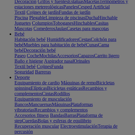
Decoración
Grifos y fuentes
Estatuas
Macetas
Termómetros y
estaciones metereológicas
Paneles
Cesped Artificial
Textil
Cojines de jardín
Fundas de jardín
Piscina
Plegable
Limpieza de piscinas
Ducha
Hinchable
Juguetes
Columpios
Toboganes
Hinchables
Casitas
Mascotas
Comederos
Jaulas
Casetas para mascotas
Bebé
Habitación bebé
Humidificadores
Cestas
Colchón para
bebé
Muebles para habitación de bebé
Cunas
Cama
bebé
Decoración bebé
Paseo
Coche
Mochilas
Accesorios
Capazos
Carrito ligero
Baño e higiene
Aspirador nasal
Orinales
Textil bebé
Cojines
Funda
Seguridad
Barreras
Deporte
Equipamiento de cardio
Máquinas de remo
Bicicletas
spinning
Elípticas
Bicicletas estáticas
Recambios y
complementos
Cintas
Rodillos
Equipamiento de musculación
Bancos
Mancuernas
Máquinas
Plataformas
vibratorias
Recambios y complementos
Accesorios fitness
Bandas
Barras
Plataforma de
step
Cuerdas
Bolas y esferas de equilibrio
Recuperación muscular
Electroestimulación
Terapia de
percusión