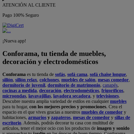
ATENCIÓN AL CLIENTE
Pago 100% Seguro
¡Nueva app!
Conforama, tu tienda de muebles,
decoración y electrodomésticos
Conforama
es tu tienda de
sofás
,
sofá cama
,
sofá chaise longue
,
sillón
,
sillón relax
,
colchones
,
muebles de salón
,
mesas comedor
,
dormitorio de juvenil
,
dormitorio de matrimonio
,
canapés
,
cocinas a medida
,
decoración
,
electrodomésticos
,
frigoríficos
,
microondas
,
lavavajillas
,
lavadora secadora
, y
televisiones
.
Descubre nuestra amplia variedad de estilos en cualquier
muebles
para tu hogar,
con los mejores precios y promociones
. Crea el
espacio en el que vives gracias a nuestros
muebles de comedor
y
habitaciones,
armarios
y
zapateros
,
mesas de comedor
y
sillas de
escritorio
. Además, podrás decorar tu casa con multitud de
artículos, tener el mejor ocio con los productos de
imagen y sonido
y aprovechar tu
jardín
en las épocas de buen tiempo. Conforama