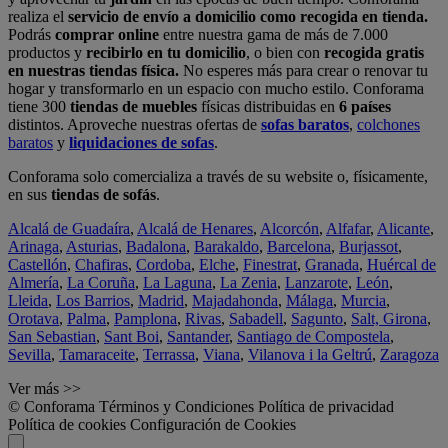
realiza el
servicio de envío a domicilio como recogida en tienda.
Podrás
comprar online
entre nuestra gama de más de 7.000
productos y
recibirlo en tu domicilio
, o bien con
recogida gratis
en nuestras tiendas física.
No esperes más para crear o renovar tu
hogar y transformarlo en un espacio con mucho estilo. Conforama
tiene 300
tiendas de muebles
físicas distribuidas en
6 países
distintos. Aproveche nuestras ofertas de
sofas baratos
,
colchones
baratos
y
liquidaciones de sofas
.
Conforama solo comercializa a través de su website o, físicamente,
en sus
tiendas de sofás
.
Alcalá de Guadaíra
,
Alcalá de Henares
,
Alcorcón
,
Alfafar
,
Alicante
,
Arinaga
,
Asturias
,
Badalona
,
Barakaldo
,
Barcelona
,
Burjassot
,
Castellón
,
Chafiras
,
Cordoba
,
Elche
,
Finestrat
,
Granada
,
Huércal de
Almería
,
La Coruña
,
La Laguna
,
La Zenia
,
Lanzarote
,
León
,
Lleida
,
Los Barrios
,
Madrid
,
Majadahonda
,
Málaga
,
Murcia
,
Orotava
,
Palma
,
Pamplona
,
Rivas
,
Sabadell
,
Sagunto
,
Salt, Girona
,
San Sebastian
,
Sant Boi
,
Santander
,
Santiago de Compostela
,
Sevilla
,
Tamaraceite
,
Terrassa
,
Viana
,
Vilanova i la Geltrú
,
Zaragoza
Ver más >>
© Conforama
Términos y Condiciones
Política de privacidad
Política de cookies
Configuración de Cookies