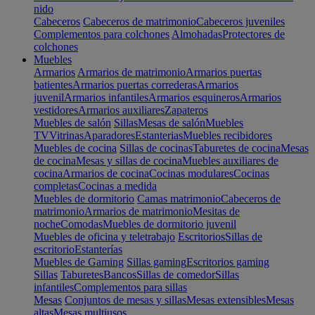
nido
Cabeceros
Cabeceros de matrimonio
Cabeceros juveniles
Complementos para colchones
Almohadas
Protectores de
colchones
Muebles
Armarios
Armarios de matrimonio
Armarios puertas
batientes
Armarios puertas correderas
Armarios
juvenil
Armarios infantiles
Armarios esquineros
Armarios
vestidores
Armarios auxiliares
Zapateros
Muebles de salón
Sillas
Mesas de salón
Muebles
TV
Vitrinas
Aparadores
Estanterias
Muebles recibidores
Muebles de cocina
Sillas de cocinas
Taburetes de cocina
Mesas
de cocina
Mesas y sillas de cocina
Muebles auxiliares de
cocina
Armarios de cocina
Cocinas modulares
Cocinas
completas
Cocinas a medida
Muebles de dormitorio
Camas matrimonio
Cabeceros de
matrimonio
Armarios de matrimonio
Mesitas de
noche
Comodas
Muebles de dormitorio juvenil
Muebles de oficina y teletrabajo
Escritorios
Sillas de
escritorio
Estanterías
Muebles de Gaming
Sillas gaming
Escritorios gaming
Sillas
Taburetes
Bancos
Sillas de comedor
Sillas
infantiles
Complementos para sillas
Mesas
Conjuntos de mesas y sillas
Mesas extensibles
Mesas
altas
Mesas multiusos