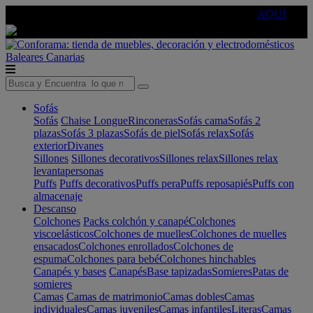
🔵Cambia tu electro con
-10% EXTRA
de descuento ☑️
AQUÍ
Baleares
Canarias
Sofás
Sofás
Chaise Longue
Rinconeras
Sofás cama
Sofás 2
plazas
Sofás 3 plazas
Sofás de piel
Sofás relax
Sofás
exterior
Divanes
Sillones
Sillones decorativos
Sillones relax
Sillones relax
levantapersonas
Puffs
Puffs decorativos
Puffs pera
Puffs reposapiés
Puffs con
almacenaje
Descanso
Colchones
Packs colchón y canapé
Colchones
viscoelásticos
Colchones de muelles
Colchones de muelles
ensacados
Colchones enrollados
Colchones de
espuma
Colchones para bebé
Colchones hinchables
Canapés y bases
Canapés
Base tapizadas
Somieres
Patas de
somieres
Camas
Camas de matrimonio
Camas dobles
Camas
individuales
Camas juveniles
Camas infantiles
Literas
Camas