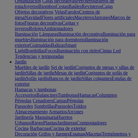
Organización
Cajas decorativas
Percheros
Burros de
ropa
Joyeros
Biombos
Cestas
Baúles
Revisteros
Cajas
Objetos decorativos
Velas
Faroles
Centros de
mesa
Navidad
Flores artificiales
Maceteros
Jarrones
Marcos de
fotos
Figuras decorativas
Cajitas y
joyeros
Relojes
Ambientadores
Iluminación
Lámparas
Iluminación decorativa
Iluminación para
muebles
Iluminación para dormitorio
Iluminación
exterior
Guirnaldas
Balizas
Smart
Light
Bombillas
Focos
Iluminación con rieles
Cintas Led
Tendencias y temporadas
Jardín
Muebles de jardín
Set de jardín
Conjuntos de mesas y sillas de
jardín
Sillas de jardín
Mesas de jardín
Conjuntos de sofás de
jardín
Sofás jardín
Bancos de jardín
Sillas colgantes
Estufas de
exterior
Hamacas y tumbonas
Accesorios
Balancines
Tumbonas
Hamacas
Columpios
Pérgolas
Cenadores
Carpas
Pérgolas
Parasoles
Sombrillas
Parasoles
Toldos
Almacenamiento
Armarios
Arcones
Jardinería
Maquinaria
Huertos
Urbanos
Riego
Plantas
Jardineras
Compostadores
Cocina
Barbacoas
Cocina de exterior
Decoración
Grifos y fuentes
Estatuas
Macetas
Termómetros y