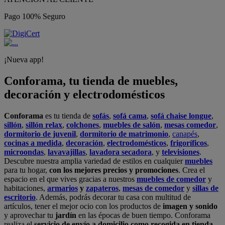
Pago 100% Seguro
¡Nueva app!
Conforama, tu tienda de muebles,
decoración y electrodomésticos
Conforama
es tu tienda de
sofás
,
sofá cama
,
sofá chaise longue
,
sillón
,
sillón relax
,
colchones
,
muebles de salón
,
mesas comedor
,
dormitorio de juvenil
,
dormitorio de matrimonio
,
canapés
,
cocinas a medida
,
decoración
,
electrodomésticos
,
frigoríficos
,
microondas
,
lavavajillas
,
lavadora secadora
, y
televisiones
.
Descubre nuestra amplia variedad de estilos en cualquier
muebles
para tu hogar,
con los mejores precios y promociones
. Crea el
espacio en el que vives gracias a nuestros
muebles de comedor
y
habitaciones,
armarios
y
zapateros
,
mesas de comedor
y
sillas de
escritorio
. Además, podrás decorar tu casa con multitud de
artículos, tener el mejor ocio con los productos de
imagen y sonido
y aprovechar tu
jardín
en las épocas de buen tiempo. Conforama
realiza el
servicio de envío a domicilio como recogida en tienda.