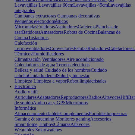
Lavavajillas
Lavavajillas 60cm
Lavavajillas 45cm
Lavavajillas
integrables
Campanas extractoras
Campanas decorativas
Pequeños electrodomésticos
Microondas
Freidoras
Aspiradores
Cafeteras
Planchas de
asar
Batidoras
Amasadores
Robots de Cocina
Balanzas de
Cocina
Tostadoras
Calefacción
Termoventiladores
Convectores
Estufas
Radiadores
Calefactores
D
Térmicos
Humidificadores
Climatización
Ventiladores
Aire acondicionado
Calentadores de agua
Termos eléctricos
Belleza y salud
Cuidado de los hombres
Cuidado
cabello
Cuidado dental
Salud y bienestar
Limpieza
Limpieza a vapor
Robot limpiacristales
Electrónica
Audio y hifi
Auriculares
Adaptadores
Reproductores
Radios
Altavoces
Hifi
Bar
de sonido
Audio car y GPS
Micrófonos
Informática
Almacenamiento
Tablets
Complementos
Portátiles
Impresoras
Gaming & streaming
Monitores gaming
Accesorios
Smart home
Timbres
Cámaras
Altavoces
Wearables
Smartwatches