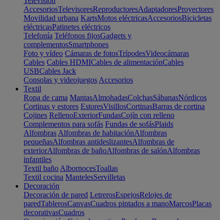
Televisión
Accesorios
Televisores
Reproductores
Adaptadores
Proyectores
Movilidad urbana
Karts
Motos eléctricas
Accesorios
Bicicletas
eléctricas
Patinetes eléctricos
Telefonía
Teléfonos fijos
Gadgets y
complementos
Smartphones
Foto y vídeo
Cámaras de fotos
Trípodes
Videocámaras
Cables
Cables HDMI
Cables de alimentación
Cables
USB
Cables Jack
Consolas y videojuegos
Accesorios
Textil
Ropa de cama
Mantas
Almohadas
Colchas
Sábanas
Nórdicos
Cortinas y estores
Estores
Visillos
Cortinas
Barras de cortina
Cojines
Relleno
Exterior
Fundas
Cojín con relleno
Complementos para sofás
Fundas de sofás
Plaids
Alfombras
Alfombras de habitación
Alfombras
pequeñas
Alfombras antideslizantes
Alfombras de
exterior
Alfombras de baño
Alfombras de salón
Alfombras
infantiles
Textil baño
Albornoces
Toallas
Textil cocina
Manteles
Servilletas
Decoración
Decoración de pared
Letreros
Espejos
Relojes de
pared
Tableros
Canvas
Cuadros pintados a mano
Marcos
Placas
decorativas
Cuadros