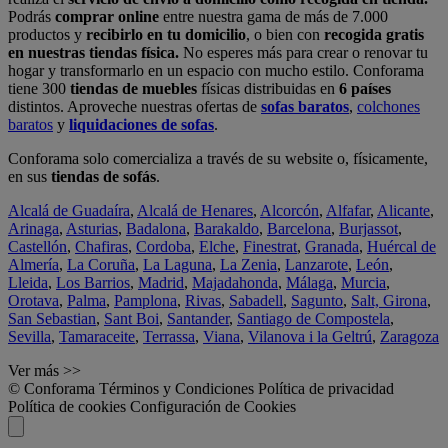
Podrás
comprar online
entre nuestra gama de más de 7.000
productos y
recibirlo en tu domicilio
, o bien con
recogida gratis
en nuestras tiendas física.
No esperes más para crear o renovar tu
hogar y transformarlo en un espacio con mucho estilo. Conforama
tiene 300
tiendas de muebles
físicas distribuidas en
6 países
distintos. Aproveche nuestras ofertas de
sofas baratos
,
colchones
baratos
y
liquidaciones de sofas
.
Conforama solo comercializa a través de su website o, físicamente,
en sus
tiendas de sofás
.
Alcalá de Guadaíra
,
Alcalá de Henares
,
Alcorcón
,
Alfafar
,
Alicante
,
Arinaga
,
Asturias
,
Badalona
,
Barakaldo
,
Barcelona
,
Burjassot
,
Castellón
,
Chafiras
,
Cordoba
,
Elche
,
Finestrat
,
Granada
,
Huércal de
Almería
,
La Coruña
,
La Laguna
,
La Zenia
,
Lanzarote
,
León
,
Lleida
,
Los Barrios
,
Madrid
,
Majadahonda
,
Málaga
,
Murcia
,
Orotava
,
Palma
,
Pamplona
,
Rivas
,
Sabadell
,
Sagunto
,
Salt, Girona
,
San Sebastian
,
Sant Boi
,
Santander
,
Santiago de Compostela
,
Sevilla
,
Tamaraceite
,
Terrassa
,
Viana
,
Vilanova i la Geltrú
,
Zaragoza
Ver más >>
© Conforama
Términos y Condiciones
Política de privacidad
Política de cookies
Configuración de Cookies