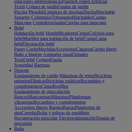
estaciones metereológicas
Paneles
Cesped Artificial
Textil
Cojines de jardín
Fundas de jardín
Piscina
Plegable
Limpieza de piscinas
Ducha
Hinchable
Juguetes
Columpios
Toboganes
Hinchables
Casitas
Mascotas
Comederos
Jaulas
Casetas para mascotas
Bebé
Habitación bebé
Humidificadores
Cestas
Colchón para
bebé
Muebles para habitación de bebé
Cunas
Cama
bebé
Decoración bebé
Paseo
Coche
Mochilas
Accesorios
Capazos
Carrito ligero
Baño e higiene
Aspirador nasal
Orinales
Textil bebé
Cojines
Funda
Seguridad
Barreras
Deporte
Equipamiento de cardio
Máquinas de remo
Bicicletas
spinning
Elípticas
Bicicletas estáticas
Recambios y
complementos
Cintas
Rodillos
Equipamiento de musculación
Bancos
Mancuernas
Máquinas
Plataformas
vibratorias
Recambios y complementos
Accesorios fitness
Bandas
Barras
Plataforma de
step
Cuerdas
Bolas y esferas de equilibrio
Recuperación muscular
Electroestimulación
Terapia de
percusión
Baño