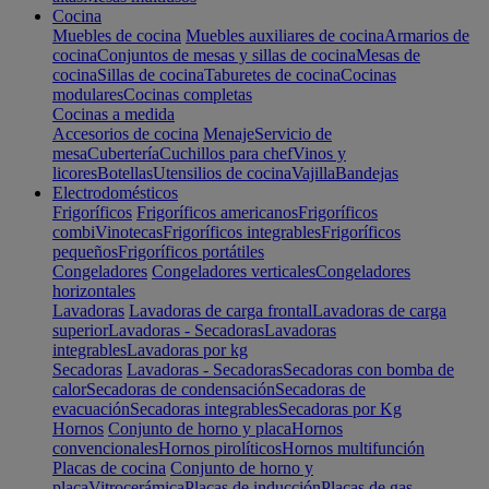
Cocina
Muebles de cocina
Muebles auxiliares de cocina
Armarios de
cocina
Conjuntos de mesas y sillas de cocina
Mesas de
cocina
Sillas de cocina
Taburetes de cocina
Cocinas
modulares
Cocinas completas
Cocinas a medida
Accesorios de cocina
Menaje
Servicio de
mesa
Cubertería
Cuchillos para chef
Vinos y
licores
Botellas
Utensilios de cocina
Vajilla
Bandejas
Electrodomésticos
Frigoríficos
Frigoríficos americanos
Frigoríficos
combi
Vinotecas
Frigoríficos integrables
Frigoríficos
pequeños
Frigoríficos portátiles
Congeladores
Congeladores verticales
Congeladores
horizontales
Lavadoras
Lavadoras de carga frontal
Lavadoras de carga
superior
Lavadoras - Secadoras
Lavadoras
integrables
Lavadoras por kg
Secadoras
Lavadoras - Secadoras
Secadoras con bomba de
calor
Secadoras de condensación
Secadoras de
evacuación
Secadoras integrables
Secadoras por Kg
Hornos
Conjunto de horno y placa
Hornos
convencionales
Hornos pirolíticos
Hornos multifunción
Placas de cocina
Conjunto de horno y
placa
Vitrocerámica
Placas de inducción
Placas de gas