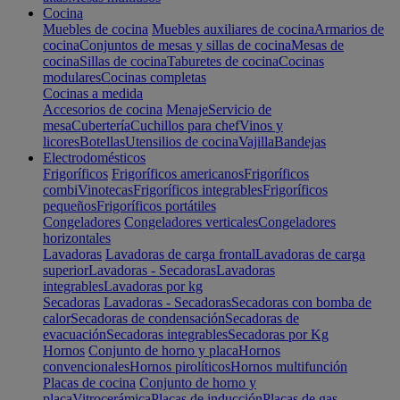
Cocina
Muebles de cocina
Muebles auxiliares de cocina
Armarios de
cocina
Conjuntos de mesas y sillas de cocina
Mesas de
cocina
Sillas de cocina
Taburetes de cocina
Cocinas
modulares
Cocinas completas
Cocinas a medida
Accesorios de cocina
Menaje
Servicio de
mesa
Cubertería
Cuchillos para chef
Vinos y
licores
Botellas
Utensilios de cocina
Vajilla
Bandejas
Electrodomésticos
Frigoríficos
Frigoríficos americanos
Frigoríficos
combi
Vinotecas
Frigoríficos integrables
Frigoríficos
pequeños
Frigoríficos portátiles
Congeladores
Congeladores verticales
Congeladores
horizontales
Lavadoras
Lavadoras de carga frontal
Lavadoras de carga
superior
Lavadoras - Secadoras
Lavadoras
integrables
Lavadoras por kg
Secadoras
Lavadoras - Secadoras
Secadoras con bomba de
calor
Secadoras de condensación
Secadoras de
evacuación
Secadoras integrables
Secadoras por Kg
Hornos
Conjunto de horno y placa
Hornos
convencionales
Hornos pirolíticos
Hornos multifunción
Placas de cocina
Conjunto de horno y
placa
Vitrocerámica
Placas de inducción
Placas de gas