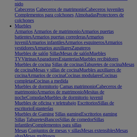
nido
Cabeceros
Cabeceros de matrimonio
Cabeceros juveniles
Complementos para colchones
Almohadas
Protectores de
colchones
Muebles
Armarios
Armarios de matrimonio
Armarios puertas
batientes
Armarios puertas correderas
Armarios
juvenil
Armarios infantiles
Armarios esquineros
Armarios
vestidores
Armarios auxiliares
Zapateros
Muebles de salón
Sillas
Mesas de salón
Muebles
TV
Vitrinas
Aparadores
Estanterias
Muebles recibidores
Muebles de cocina
Sillas de cocinas
Taburetes de cocina
Mesas
de cocina
Mesas y sillas de cocina
Muebles auxiliares de
cocina
Armarios de cocina
Cocinas modulares
Cocinas
completas
Cocinas a medida
Muebles de dormitorio
Camas matrimonio
Cabeceros de
matrimonio
Armarios de matrimonio
Mesitas de
noche
Comodas
Muebles de dormitorio juvenil
Muebles de oficina y teletrabajo
Escritorios
Sillas de
escritorio
Estanterías
Muebles de Gaming
Sillas gaming
Escritorios gaming
Sillas
Taburetes
Bancos
Sillas de comedor
Sillas
infantiles
Complementos para sillas
Mesas
Conjuntos de mesas y sillas
Mesas extensibles
Mesas
altas
Mesas multiusos