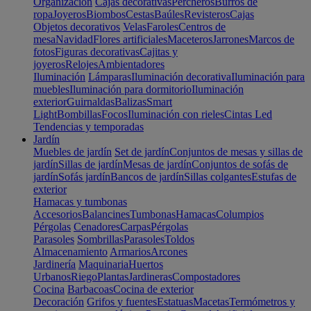
Organización
Cajas decorativas
Percheros
Burros de
ropa
Joyeros
Biombos
Cestas
Baúles
Revisteros
Cajas
Objetos decorativos
Velas
Faroles
Centros de
mesa
Navidad
Flores artificiales
Maceteros
Jarrones
Marcos de
fotos
Figuras decorativas
Cajitas y
joyeros
Relojes
Ambientadores
Iluminación
Lámparas
Iluminación decorativa
Iluminación para
muebles
Iluminación para dormitorio
Iluminación
exterior
Guirnaldas
Balizas
Smart
Light
Bombillas
Focos
Iluminación con rieles
Cintas Led
Tendencias y temporadas
Jardín
Muebles de jardín
Set de jardín
Conjuntos de mesas y sillas de
jardín
Sillas de jardín
Mesas de jardín
Conjuntos de sofás de
jardín
Sofás jardín
Bancos de jardín
Sillas colgantes
Estufas de
exterior
Hamacas y tumbonas
Accesorios
Balancines
Tumbonas
Hamacas
Columpios
Pérgolas
Cenadores
Carpas
Pérgolas
Parasoles
Sombrillas
Parasoles
Toldos
Almacenamiento
Armarios
Arcones
Jardinería
Maquinaria
Huertos
Urbanos
Riego
Plantas
Jardineras
Compostadores
Cocina
Barbacoas
Cocina de exterior
Decoración
Grifos y fuentes
Estatuas
Macetas
Termómetros y