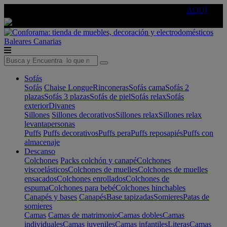
🔵Cambia tu electro con
-10% EXTRA
de descuento ☑️
AQUÍ
Baleares
Canarias
Sofás
Sofás
Chaise Longue
Rinconeras
Sofás cama
Sofás 2
plazas
Sofás 3 plazas
Sofás de piel
Sofás relax
Sofás
exterior
Divanes
Sillones
Sillones decorativos
Sillones relax
Sillones relax
levantapersonas
Puffs
Puffs decorativos
Puffs pera
Puffs reposapiés
Puffs con
almacenaje
Descanso
Colchones
Packs colchón y canapé
Colchones
viscoelásticos
Colchones de muelles
Colchones de muelles
ensacados
Colchones enrollados
Colchones de
espuma
Colchones para bebé
Colchones hinchables
Canapés y bases
Canapés
Base tapizadas
Somieres
Patas de
somieres
Camas
Camas de matrimonio
Camas dobles
Camas
individuales
Camas juveniles
Camas infantiles
Literas
Camas