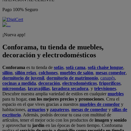
Pago 100% Seguro
¡Nueva app!
Conforama, tu tienda de muebles,
decoración y electrodomésticos
Conforama
es tu tienda de
sofás
,
sofá cama
,
sofá chaise longue
,
sillón
,
sillón relax
,
colchones
,
muebles de salón
,
mesas comedor
,
dormitorio de juvenil
,
dormitorio de matrimonio
,
canapés
,
cocinas a medida
,
decoración
,
electrodomésticos
,
frigoríficos
,
microondas
,
lavavajillas
,
lavadora secadora
, y
televisiones
.
Descubre nuestra amplia variedad de estilos en cualquier
muebles
para tu hogar,
con los mejores precios y promociones
. Crea el
espacio en el que vives gracias a nuestros
muebles de comedor
y
habitaciones,
armarios
y
zapateros
,
mesas de comedor
y
sillas de
escritorio
. Además, podrás decorar tu casa con multitud de
artículos, tener el mejor ocio con los productos de
imagen y sonido
y aprovechar tu
jardín
en las épocas de buen tiempo. Conforama
realiza el
servicio de envío a domicilio como recogida en tienda.