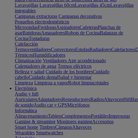
Lavavajillas
Lavavajillas 60cm
Lavavajillas 45cm
Lavavajillas
integrables
Campanas extractoras
Campanas decorativas
Pequeños electrodomésticos
Microondas
Freidoras
Aspiradores
Cafeteras
Planchas de
asar
Batidoras
Amasadores
Robots de Cocina
Balanzas de
Cocina
Tostadoras
Calefacción
Termoventiladores
Convectores
Estufas
Radiadores
Calefactores
D
Térmicos
Humidificadores
Climatización
Ventiladores
Aire acondicionado
Calentadores de agua
Termos eléctricos
Belleza y salud
Cuidado de los hombres
Cuidado
cabello
Cuidado dental
Salud y bienestar
Limpieza
Limpieza a vapor
Robot limpiacristales
Electrónica
Audio y hifi
Auriculares
Adaptadores
Reproductores
Radios
Altavoces
Hifi
Bar
de sonido
Audio car y GPS
Micrófonos
Informática
Almacenamiento
Tablets
Complementos
Portátiles
Impresoras
Gaming & streaming
Monitores gaming
Accesorios
Smart home
Timbres
Cámaras
Altavoces
Wearables
Smartwatches