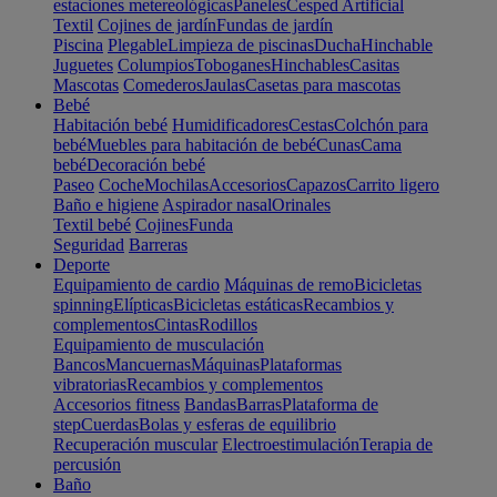
estaciones metereológicas
Paneles
Cesped Artificial
Textil
Cojines de jardín
Fundas de jardín
Piscina
Plegable
Limpieza de piscinas
Ducha
Hinchable
Juguetes
Columpios
Toboganes
Hinchables
Casitas
Mascotas
Comederos
Jaulas
Casetas para mascotas
Bebé
Habitación bebé
Humidificadores
Cestas
Colchón para
bebé
Muebles para habitación de bebé
Cunas
Cama
bebé
Decoración bebé
Paseo
Coche
Mochilas
Accesorios
Capazos
Carrito ligero
Baño e higiene
Aspirador nasal
Orinales
Textil bebé
Cojines
Funda
Seguridad
Barreras
Deporte
Equipamiento de cardio
Máquinas de remo
Bicicletas
spinning
Elípticas
Bicicletas estáticas
Recambios y
complementos
Cintas
Rodillos
Equipamiento de musculación
Bancos
Mancuernas
Máquinas
Plataformas
vibratorias
Recambios y complementos
Accesorios fitness
Bandas
Barras
Plataforma de
step
Cuerdas
Bolas y esferas de equilibrio
Recuperación muscular
Electroestimulación
Terapia de
percusión
Baño