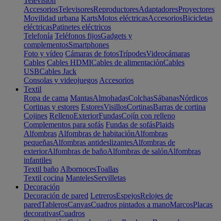
Televisión
Accesorios
Televisores
Reproductores
Adaptadores
Proyectores
Movilidad urbana
Karts
Motos eléctricas
Accesorios
Bicicletas
eléctricas
Patinetes eléctricos
Telefonía
Teléfonos fijos
Gadgets y
complementos
Smartphones
Foto y vídeo
Cámaras de fotos
Trípodes
Videocámaras
Cables
Cables HDMI
Cables de alimentación
Cables
USB
Cables Jack
Consolas y videojuegos
Accesorios
Textil
Ropa de cama
Mantas
Almohadas
Colchas
Sábanas
Nórdicos
Cortinas y estores
Estores
Visillos
Cortinas
Barras de cortina
Cojines
Relleno
Exterior
Fundas
Cojín con relleno
Complementos para sofás
Fundas de sofás
Plaids
Alfombras
Alfombras de habitación
Alfombras
pequeñas
Alfombras antideslizantes
Alfombras de
exterior
Alfombras de baño
Alfombras de salón
Alfombras
infantiles
Textil baño
Albornoces
Toallas
Textil cocina
Manteles
Servilletas
Decoración
Decoración de pared
Letreros
Espejos
Relojes de
pared
Tableros
Canvas
Cuadros pintados a mano
Marcos
Placas
decorativas
Cuadros