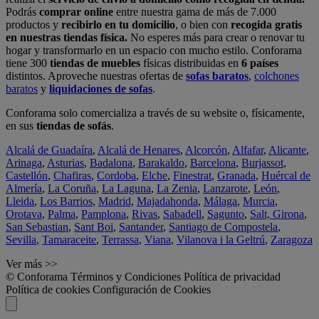
Podrás
comprar online
entre nuestra gama de más de 7.000
productos y
recibirlo en tu domicilio
, o bien con
recogida gratis
en nuestras tiendas física.
No esperes más para crear o renovar tu
hogar y transformarlo en un espacio con mucho estilo. Conforama
tiene 300
tiendas de muebles
físicas distribuidas en
6 países
distintos. Aproveche nuestras ofertas de
sofas baratos
,
colchones
baratos
y
liquidaciones de sofas
.
Conforama solo comercializa a través de su website o, físicamente,
en sus
tiendas de sofás
.
Alcalá de Guadaíra
,
Alcalá de Henares
,
Alcorcón
,
Alfafar
,
Alicante
,
Arinaga
,
Asturias
,
Badalona
,
Barakaldo
,
Barcelona
,
Burjassot
,
Castellón
,
Chafiras
,
Cordoba
,
Elche
,
Finestrat
,
Granada
,
Huércal de
Almería
,
La Coruña
,
La Laguna
,
La Zenia
,
Lanzarote
,
León
,
Lleida
,
Los Barrios
,
Madrid
,
Majadahonda
,
Málaga
,
Murcia
,
Orotava
,
Palma
,
Pamplona
,
Rivas
,
Sabadell
,
Sagunto
,
Salt, Girona
,
San Sebastian
,
Sant Boi
,
Santander
,
Santiago de Compostela
,
Sevilla
,
Tamaraceite
,
Terrassa
,
Viana
,
Vilanova i la Geltrú
,
Zaragoza
Ver más >>
© Conforama
Términos y Condiciones
Política de privacidad
Política de cookies
Configuración de Cookies