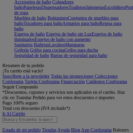
Accesorios de baño
Colgadores
baño
Papeleras
Dispensadores
Toalleros
Jaboneras
Escobillero
Port
de ropa
Muebles de baño
Botiquines
Conjuntos de muebles para
baño
Tocadores para baño
Armarios para baño
Repisa para
baño
Espejos de baño
Espejos de baño sin Luz
Espejos de baño
iluminados
Espejos de baño con aumento
Sanitarios
Bañeras
Lavabos
Mamparas
Grifería
Grifos para cocina
Grifos para ducha
Seguridad de baño
Barras de seguridad para baño
Resumen de tu pedido
¡Tu carrito está vacío!
Suscríbete a la newsletter
Todas las promociones
Colecciones
Conforama
Tarjeta Conforama
Financiación
Catálogos Conforama
Seguir Comprando
*Descuentos, cupones y servicios son aplicados en el carrito. Haz
clic en Tramitar Pedido para ver estos descuentos e importes
Pago 100% seguro
Total con descuento
(IVA incluido*)
Ir Al Carrito
Estado de mi pedido
Tiendas
Ayuda
Blog
App Conforama
Baleares